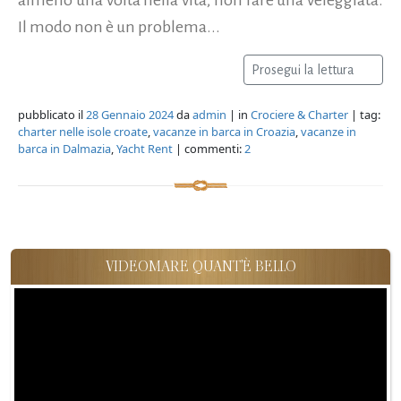
Il modo non è un problema...
Prosegui la lettura
pubblicato il
28 Gennaio 2024
da
admin
| in
Crociere & Charter
| tag:
charter nelle isole croate
,
vacanze in barca in Croazia
,
vacanze in
barca in Dalmazia
,
Yacht Rent
| commenti:
2
VIDEOMARE QUANT'È BELLO