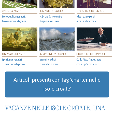
CASE DA MARE
IL MARE IN TAVOLA
REGALI SOTTO IL SOLE
Porto degli argonauti,
I cibi che fanno venire
Idee regalo per chi
la costa smeralda jonica
l’acquolina in bocca
ama barche e mare
UN MARE DI ARTE
IMMAGINI DA SOGNO
STORIE E PERSONAGGI
I più famosi quadri
Le più incredibili
Carlo Riva, l’ingegnere
di mare copiati per voi
burrasche in mare
che stupi' il mondo
Articoli presenti con tag 'charter nelle
isole croate'
VACANZE NELLE ISOLE CROATE, UNA