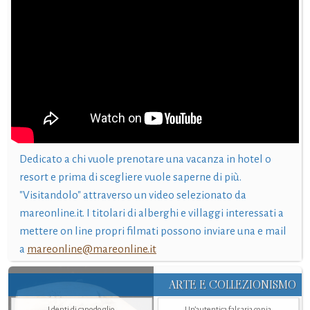
Dedicato a chi vuole prenotare una vacanza in hotel o
resort e prima di scegliere vuole saperne di più.
"Visitandolo" attraverso un video selezionato da
mareonline.it. I titolari di alberghi e villaggi interessati a
mettere on line propri filmati possono inviare una e mail
a
mareonline@mareonline.it
ARTE E COLLEZIONISMO
I denti di capodoglio
Un’autentica falsaria copia