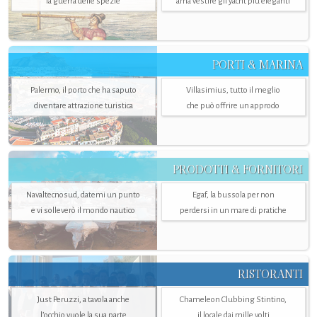
la guerra delle spezie
ama vestire gli yacht più eleganti
PORTI & MARINA
Palermo, il porto che ha saputo
Villasimius, tutto il meglio
diventare attrazione turistica
che può offrire un approdo
PRODOTTI & FORNITORI
Navaltecnosud, datemi un punto
Egaf, la bussola per non
e vi solleverò il mondo nautico
perdersi in un mare di pratiche
RISTORANTI
Just Peruzzi, a tavola anche
Chameleon Clubbing Stintino,
l’occhio vuole la sua parte
il locale dai mille volti