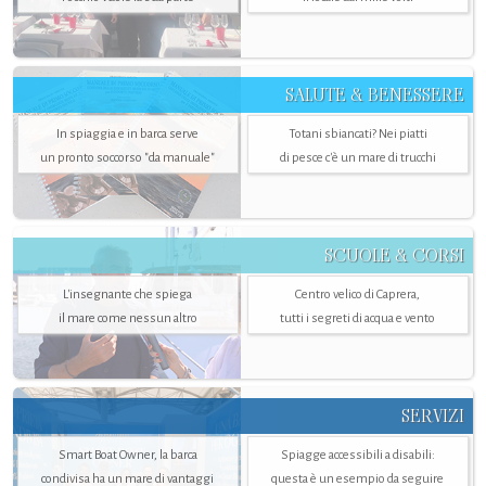
SALUTE & BENESSERE
In spiaggia e in barca serve
Totani sbiancati? Nei piatti
un pronto soccorso "da manuale"
di pesce c'è un mare di trucchi
SCUOLE & CORSI
L'insegnante che spiega
Centro velico di Caprera,
il mare come nessun altro
tutti i segreti di acqua e vento
SERVIZI
Smart Boat Owner, la barca
Spiagge accessibili a disabili:
condivisa ha un mare di vantaggi
questa è un esempio da seguire