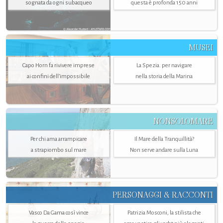
sognata da ogni subacqueo
questa è profonda 150 anni
MUSEI
Capo Horn fa rivivere imprese
La Spezia. per navigare
ai confini dell’impossibile
nella storia della Marina
NONSOLOMARE
Per chi ama arrampicare
Il Mare della Tranquillità?
a strapiombo sul mare
Non serve andare sulla Luna
PERSONAGGI & RACCONTI
Vasco Da Gama così vince
Patrizia Mosconi, la stilista che