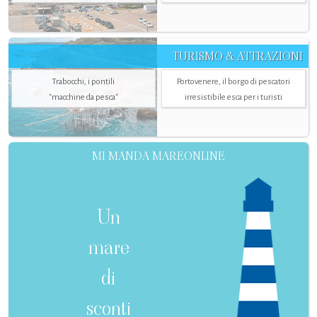
TURISMO & ATTRAZIONI
Trabocchi, i pontili
Portovenere, il borgo di pescatori
"macchine da pesca"
irresistibile esca per i turisti
MI MANDA MAREONLINE
Un
mare
di
sconti