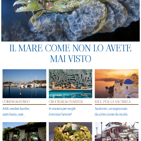
IL MARE COME NON LO AVETE
MAI VISTO
COMPRO&VENDO
CROCIERE&CHARTER
IDEE PER LA VACANZA
AAA vendesi barche,
In crociera per single
Santorini, un sogno nato
posti barca, case…
s'incrocia l’amore?
da un’eruzione da incubo