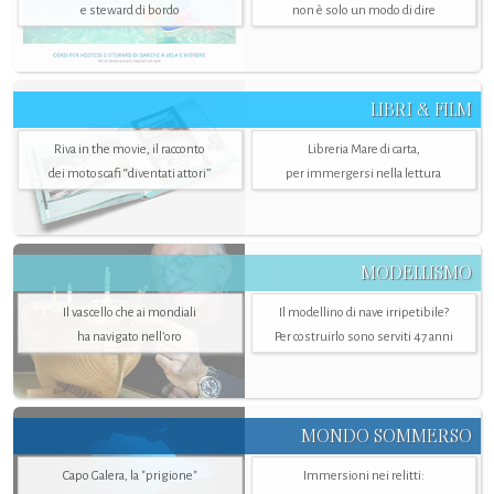
e steward di bordo
non è solo un modo di dire
LIBRI & FILM
Riva in the movie, il racconto
Libreria Mare di carta,
dei motoscafi “diventati attori”
per immergersi nella lettura
MODELLISMO
Il vascello che ai mondiali
Il modellino di nave irripetibile?
ha navigato nell’oro
Per costruirlo sono serviti 47 anni
MONDO SOMMERSO
Capo Galera, la "prigione"
Immersioni nei relitti: