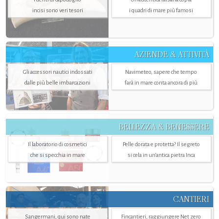
incisi sono veri tesori
i quadri di mare più famosi
AZIENDE & ATTIVITÀ
Gli accessori nautici indossati
Navimeteo, sapere che tempo
dalle più belle imbarcazioni
farà in mare conta ancora di più
BELLEZZA & BENESSERE
Il laboratorio di cosmetici
Pelle dorata e protetta? Il segreto
che si specchia in mare
si cela in un’antica pietra Inca
CANTIERI
Sangermani, qui sono nate
Fincantieri, raggiungere Net zero