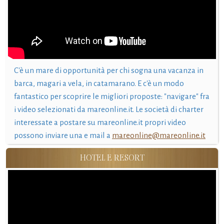
C'è un mare di opportunità per chi sogna una vacanza in
barca, magari a vela, in catamarano. E c'è un modo
fantastico per scoprire le migliori proposte: "navigare" fra
i video selezionati da mareonline.it. Le società di charter
interessate a postare su mareonline.it propri video
possono inviare una e mail a
mareonline@mareonline.it
HOTEL E RESORT