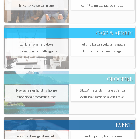
le Rolls-Royce del mare
con 15 anni d'anticipo si può
CASE & ARREDI
La libreria-veliero dove
Il lettino barca a vela fa navigare
i libri sembrano galleggiare
i bimbi in un mare di sogni
CROCIERE
Navigare nei fiordi fa fiorire
Stad Amsterdam, la leggenda
emozioni profondissime
della navigazione a vela rivive
EVENTI
Le sagre dove gustare tutto
Fondali puliti, la missione