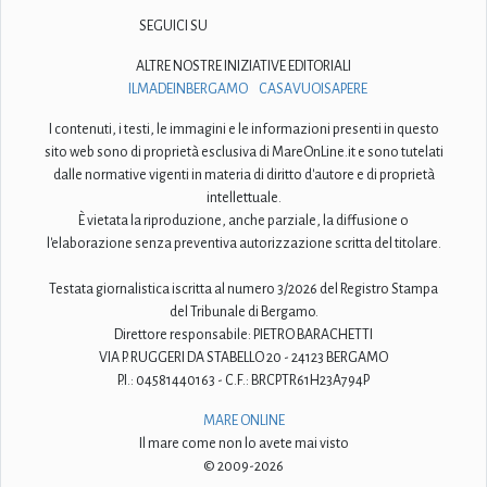
SEGUICI SU
ALTRE NOSTRE INIZIATIVE EDITORIALI
ILMADEINBERGAMO
CASAVUOISAPERE
I contenuti, i testi, le immagini e le informazioni presenti in questo
sito web sono di proprietà esclusiva di MareOnLine.it e sono tutelati
dalle normative vigenti in materia di diritto d'autore e di proprietà
intellettuale.
È vietata la riproduzione, anche parziale, la diffusione o
l'elaborazione senza preventiva autorizzazione scritta del titolare.
Testata giornalistica iscritta al numero 3/2026 del Registro Stampa
del Tribunale di Bergamo.
Direttore responsabile: PIETRO BARACHETTI
VIA P. RUGGERI DA STABELLO 20 - 24123 BERGAMO
P.I.: 04581440163 - C.F.: BRCPTR61H23A794P
MARE ONLINE
Il mare come non lo avete mai visto
© 2009-2026