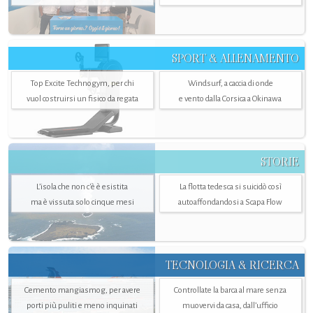
SPORT & ALLENAMENTO
Top Excite Technogym, per chi
Windsurf, a caccia di onde
vuol costruirsi un fisico da regata
e vento dalla Corsica a Okinawa
STORIE
L’isola che non c'è è esistita
La flotta tedesca si suicidò così
ma è vissuta solo cinque mesi
autoaffondandosi a Scapa Flow
TECNOLOGIA & RICERCA
Cemento mangiasmog, per avere
Controllate la barca al mare senza
porti più puliti e meno inquinati
muovervi da casa, dall’ufficio