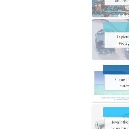
amore no
La piet
Proteg
Come di
e ste
Riva in the
dei motoscaf