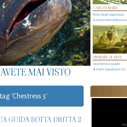
CASE DA MARE
Porto degli argonauti,
la costa smeralda jonic
UN MARE DI ARTE
I più famosi quadri
AVETE MAI VISTO
di mare copiati per voi
tag 'Chestress 3'
CA GUIDA BOTTA DRITTA 2