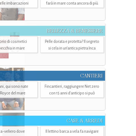
belle imbarcazioni
farà in mare conta ancora di più
BELLEZZA & BENESSERE
torio di cosmetici
Pelle dorata e protetta? Il segreto
specchia in mare
si cela in un’antica pietra Inca
CANTIERI
i, qui sono nate
Fincantieri, raggiungere Net zero
-Royce del mare
con 15 anni d'anticipo si può
CASE & ARREDI
ria-veliero dove
Il lettino barca a vela fa navigare