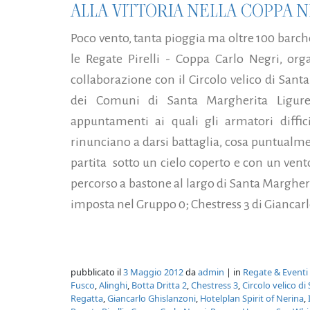
ALLA VITTORIA NELLA COPPA 
Poco vento, tanta pioggia ma oltre 100 barch
le Regate Pirelli - Coppa Carlo Negri, org
collaborazione con il Circolo velico di Sant
dei Comuni di Santa Margherita Ligure
appuntamenti ai quali gli armatori diff
rinunciano a darsi battaglia, cosa puntualm
partita sotto un cielo coperto e con un vento
percorso a bastone al largo di Santa Margheri
imposta nel Gruppo 0; Chestress 3 di Giancarl
pubblicato il
3 Maggio 2012
da
admin
| in
Regate & Eventi
Fusco
,
Alinghi
,
Botta Dritta 2
,
Chestress 3
,
Circolo velico d
Regatta
,
Giancarlo Ghislanzoni
,
Hotelplan Spirit of Nerina
,