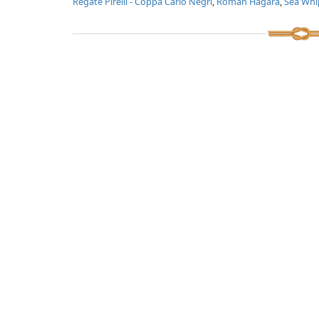
Regate Pirelli - Coppa Carlo Negri
,
Roman Hagara
,
Sea Whi