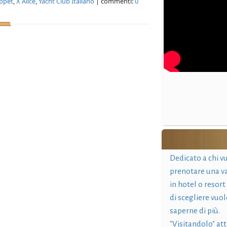
ppet
,
X Alice
,
Yacht Club Italiano
| commenti:
0
Dedicato a chi v
prenotare una v
in hotel o resort
di scegliere vuol
saperne di più.
"Visitandolo" at