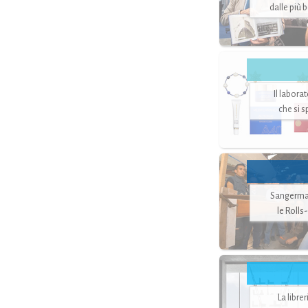
dalle più 
Il labora
che si 
Sangerman
le Rolls
La libre