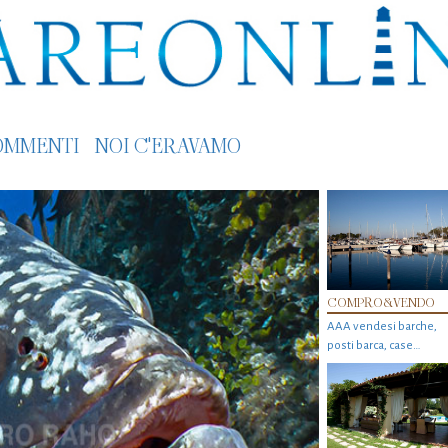
OMMENTI
NOI C'ERAVAMO
COMPRO&VENDO
AAA vendesi barche,
posti barca, case…