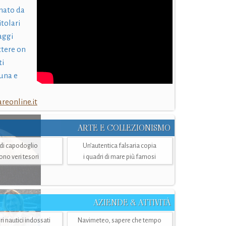
nato da
itolari
laggi
ttere on
ti
una e
eonline.it
ARTE E COLLEZIONISMO
i di capodoglio
Un’autentica falsaria copia
sono veri tesori
i quadri di mare più famosi
AZIENDE & ATTIVITÀ
ri nautici indossati
Navimeteo, sapere che tempo