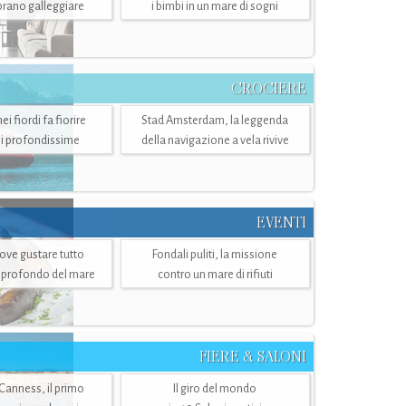
mbrano galleggiare
i bimbi in un mare di sogni
CROCIERE
i fiordi fa fiorire
Stad Amsterdam, la leggenda
i profondissime
della navigazione a vela rivive
EVENTI
dove gustare tutto
Fondali puliti, la missione
ù profondo del mare
contro un mare di rifiuti
FIERE & SALONI
 Canness, il primo
Il giro del mondo