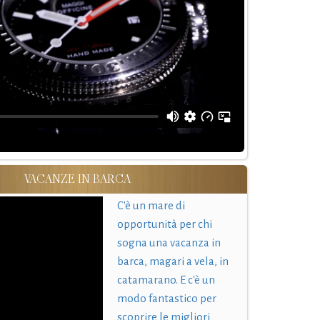
VACANZE IN BARCA
C'è un mare di
opportunità per chi
sogna una vacanza in
barca, magari a vela, in
catamarano. E c'è un
modo fantastico per
scoprire le migliori