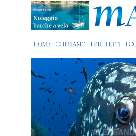
HOME
CHI SIAMO
I PIÙ LETTI
I C