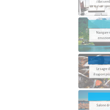
i libri se
Navigare ne
emozion
Le sagre 
il sapore pi
Salone di