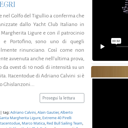
NEGRI
e nel Golfo del Tigullio a conferma che
anizzate dallo Yacht Club Italiano in
a Margherita Ligure e con il patrocinio
 e Portofino, sono uno di quegli
icilmente rinunciano. Così come non
ente avvenuta anche nell'ultima prova,
 da ovest di 10 nodi di intensità su un
ta. Itacentodue di Adriano Calvini si è
o Ghislanzoni...
Prosegui la lettura
| tag:
Adriano Calvini
,
Alain Gautier
,
Alberto
i Santa Margherita Ligure
,
Extreme 40 Pirelli
Itacentodue
,
Marco Matica
,
Red Bull Sailing Team
,