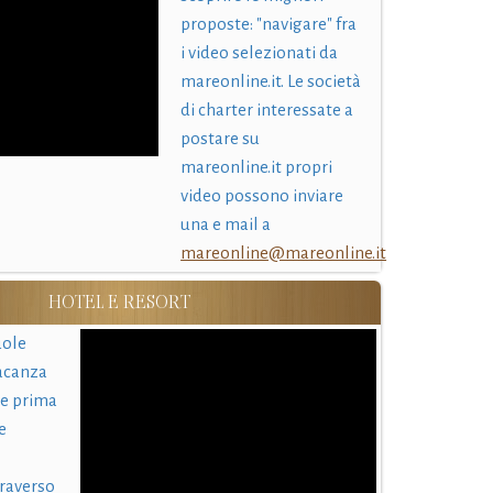
proposte: "navigare" fra
i video selezionati da
mareonline.it. Le società
di charter interessate a
postare su
mareonline.it propri
video possono inviare
una e mail a
mareonline@mareonline.it
HOTEL E RESORT
uole
acanza
 e prima
e
traverso