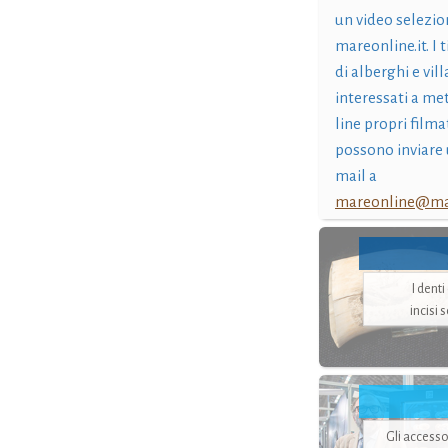
un video selezio
mareonline.it. I t
di alberghi e vil
interessati a me
line propri filma
possono inviare 
mail a
mareonline@mar
I dent
incisi 
Gli accesso