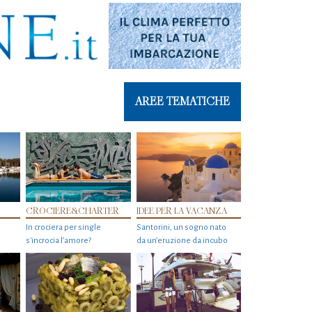
AREE TEMATICHE
CROCIERE&CHARTER
IDEE PER LA VACANZA
In crociera per single
Santorini, un sogno nato
s'incrocia l’amore?
da un’eruzione da incubo