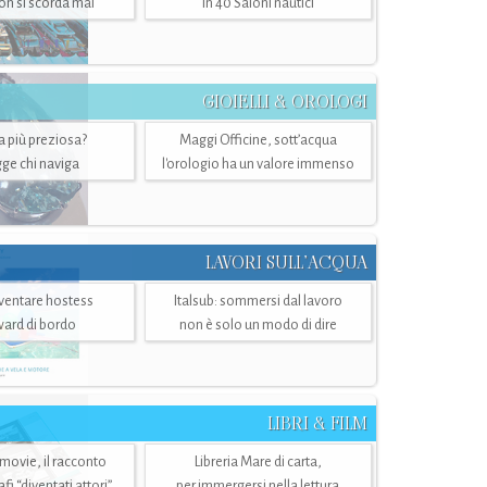
n si scorda mai
in 40 Saloni nautici
GIOIELLI & OROLOGI
ra più preziosa?
Maggi Officine, sott’acqua
ge chi naviga
l'orologio ha un valore immenso
LAVORI SULL’ACQUA
ventare hostess
Italsub: sommersi dal lavoro
ward di bordo
non è solo un modo di dire
LIBRI & FILM
 movie, il racconto
Libreria Mare di carta,
i “diventati attori”
per immergersi nella lettura