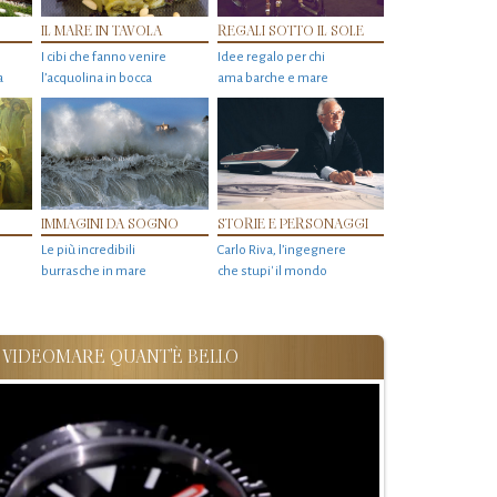
IL MARE IN TAVOLA
REGALI SOTTO IL SOLE
I cibi che fanno venire
Idee regalo per chi
a
l’acquolina in bocca
ama barche e mare
IMMAGINI DA SOGNO
STORIE E PERSONAGGI
Le più incredibili
Carlo Riva, l’ingegnere
burrasche in mare
che stupi' il mondo
VIDEOMARE QUANT'È BELLO