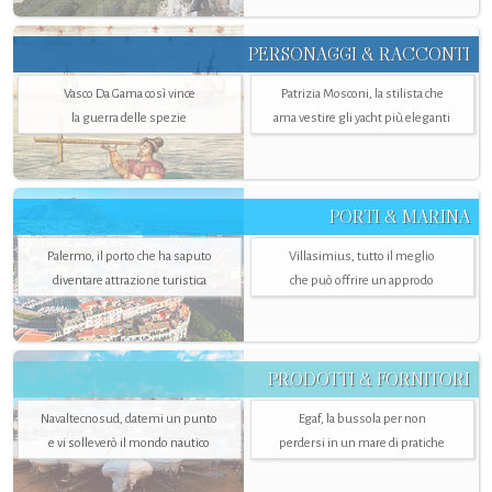
PERSONAGGI & RACCONTI
Vasco Da Gama così vince
Patrizia Mosconi, la stilista che
la guerra delle spezie
ama vestire gli yacht più eleganti
PORTI & MARINA
Palermo, il porto che ha saputo
Villasimius, tutto il meglio
diventare attrazione turistica
che può offrire un approdo
PRODOTTI & FORNITORI
Navaltecnosud, datemi un punto
Egaf, la bussola per non
e vi solleverò il mondo nautico
perdersi in un mare di pratiche