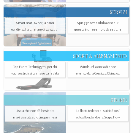
SERVIZI
Smart Boat Owner, la barca
Spiagge accessibili a disabili:
condivisa ha un mare di vantaggi
questa è un esempio da seguire
SPORT & ALLENAMENTO
Top Excite Technogym, per chi
Windsurf, a caccia di onde
vuol costruirsi un fisico da regata
e vento dalla Corsica a Okinawa
STORIE
L’isola che non c'è è esistita
La flotta tedesca si suicidò così
ma è vissuta solo cinque mesi
autoaffondandosi a Scapa Flow