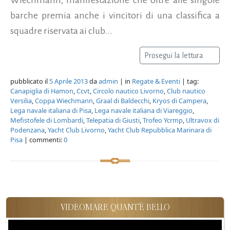
barche premia anche i vincitori di una classifica a
squadre riservata ai club...
Prosegui la lettura
pubblicato il
5 Aprile 2013
da
admin
| in
Regate & Eventi
| tag:
Canapiglia di Hamon
,
Ccvt
,
Circolo nautico Livorno
,
Club nautico
Versilia
,
Coppa Wiechmann
,
Graal di Baldecchi
,
Kryos di Campera
,
Lega navale italiana di Pisa
,
Lega navale italiana di Viareggio
,
Mefistofele di Lombardi
,
Telepatia di Giusti
,
Trofeo Ycrmp
,
Ultravox di
Podenzana
,
Yacht Club Livorno
,
Yacht Club Repubblica Marinara di
Pisa
| commenti:
0
VIDEOMARE QUANT'È BELLO