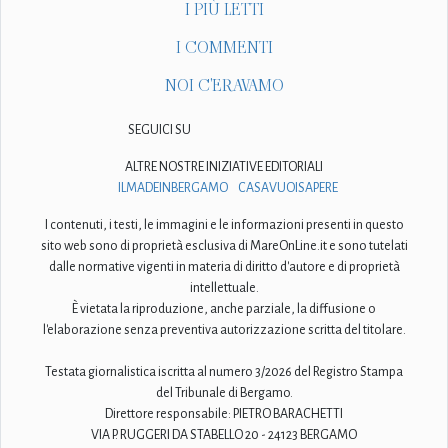
I PIÙ LETTI
I COMMENTI
NOI C'ERAVAMO
SEGUICI SU
ALTRE NOSTRE INIZIATIVE EDITORIALI
ILMADEINBERGAMO
CASAVUOISAPERE
I contenuti, i testi, le immagini e le informazioni presenti in questo
sito web sono di proprietà esclusiva di MareOnLine.it e sono tutelati
dalle normative vigenti in materia di diritto d'autore e di proprietà
intellettuale.
È vietata la riproduzione, anche parziale, la diffusione o
l'elaborazione senza preventiva autorizzazione scritta del titolare.
Testata giornalistica iscritta al numero 3/2026 del Registro Stampa
del Tribunale di Bergamo.
Direttore responsabile: PIETRO BARACHETTI
VIA P. RUGGERI DA STABELLO 20 - 24123 BERGAMO