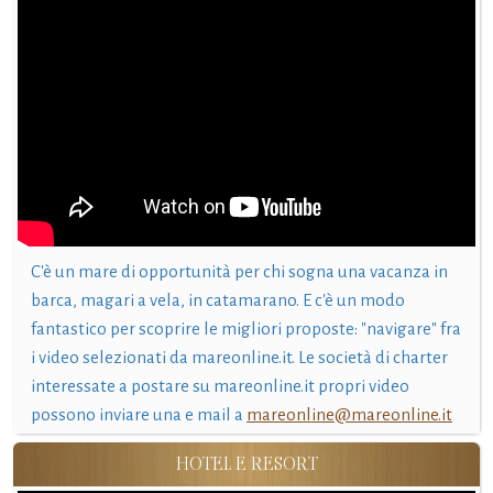
C'è un mare di opportunità per chi sogna una vacanza in
barca, magari a vela, in catamarano. E c'è un modo
fantastico per scoprire le migliori proposte: "navigare" fra
i video selezionati da mareonline.it. Le società di charter
interessate a postare su mareonline.it propri video
possono inviare una e mail a
mareonline@mareonline.it
HOTEL E RESORT