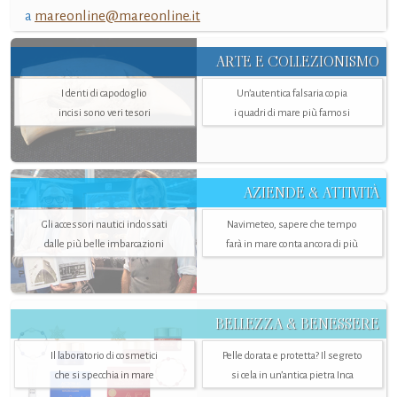
a
mareonline@mareonline.it
ARTE E COLLEZIONISMO
I denti di capodoglio
Un’autentica falsaria copia
incisi sono veri tesori
i quadri di mare più famosi
AZIENDE & ATTIVITÀ
Gli accessori nautici indossati
Navimeteo, sapere che tempo
dalle più belle imbarcazioni
farà in mare conta ancora di più
BELLEZZA & BENESSERE
Il laboratorio di cosmetici
Pelle dorata e protetta? Il segreto
che si specchia in mare
si cela in un’antica pietra Inca