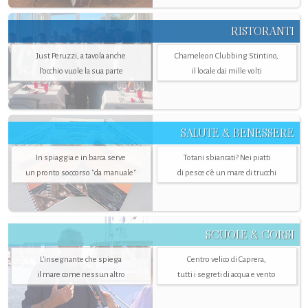
RISTORANTI
Just Peruzzi, a tavola anche
Chameleon Clubbing Stintino,
l’occhio vuole la sua parte
il locale dai mille volti
SALUTE & BENESSERE
In spiaggia e in barca serve
Totani sbiancati? Nei piatti
un pronto soccorso "da manuale"
di pesce c'è un mare di trucchi
SCUOLE & CORSI
L'insegnante che spiega
Centro velico di Caprera,
il mare come nessun altro
tutti i segreti di acqua e vento