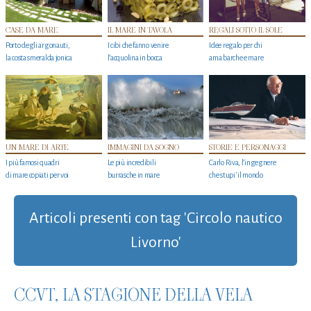
CASE DA MARE
IL MARE IN TAVOLA
REGALI SOTTO IL SOLE
Porto degli argonauti,
I cibi che fanno venire
Idee regalo per chi
la costa smeralda jonica
l’acquolina in bocca
ama barche e mare
UN MARE DI ARTE
IMMAGINI DA SOGNO
STORIE E PERSONAGGI
I più famosi quadri
Le più incredibili
Carlo Riva, l’ingegnere
di mare copiati per voi
burrasche in mare
che stupi' il mondo
Articoli presenti con tag 'Circolo nautico
Livorno'
CCVT, LA STAGIONE DELLA VELA