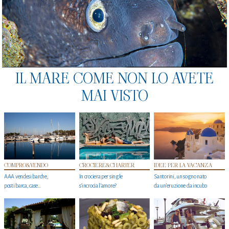
IL MARE COME NON LO AVETE
MAI VISTO
COMPRO&VENDO
CROCIERE&CHARTER
IDEE PER LA VACANZA
AAA vendesi barche,
In crociera per single
Santorini, un sogno nato
posti barca, case…
s'incrocia l’amore?
da un’eruzione da incubo