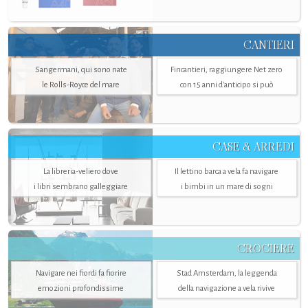
CANTIERI
Sangermani, qui sono nate
Fincantieri, raggiungere Net zero
le Rolls-Royce del mare
con 15 anni d'anticipo si può
CASE & ARREDI
La libreria-veliero dove
Il lettino barca a vela fa navigare
i libri sembrano galleggiare
i bimbi in un mare di sogni
CROCIERE
Navigare nei fiordi fa fiorire
Stad Amsterdam, la leggenda
emozioni profondissime
della navigazione a vela rivive