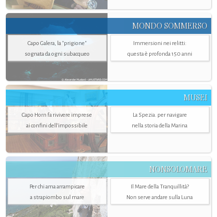
MONDO SOMMERSO
Capo Galera, la "prigione"
Immersioni nei relitti:
sognata da ogni subacqueo
questa è profonda 150 anni
MUSEI
Capo Horn fa rivivere imprese
La Spezia. per navigare
ai confini dell’impossibile
nella storia della Marina
NONSOLOMARE
Per chi ama arrampicare
Il Mare della Tranquillità?
a strapiombo sul mare
Non serve andare sulla Luna