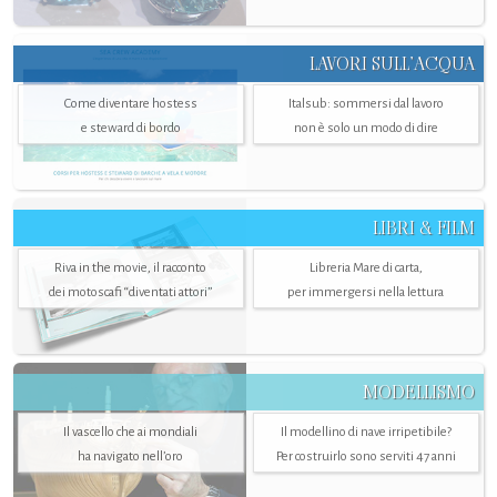
LAVORI SULL’ACQUA
Come diventare hostess
Italsub: sommersi dal lavoro
e steward di bordo
non è solo un modo di dire
LIBRI & FILM
Riva in the movie, il racconto
Libreria Mare di carta,
dei motoscafi “diventati attori”
per immergersi nella lettura
MODELLISMO
Il vascello che ai mondiali
Il modellino di nave irripetibile?
ha navigato nell’oro
Per costruirlo sono serviti 47 anni