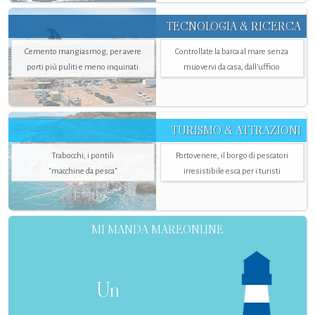
TECNOLOGIA & RICERCA
Cemento mangiasmog, per avere
Controllate la barca al mare senza
porti più puliti e meno inquinati
muovervi da casa, dall’ufficio
TURISMO & ATTRAZIONI
Trabocchi, i pontili
Portovenere, il borgo di pescatori
"macchine da pesca"
irresistibile esca per i turisti
MI MANDA MAREONLINE
Un