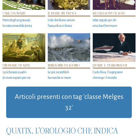
CASE DA MARE
IL MARE IN TAVOLA
REGALI SOTTO IL SOLE
Porto degli argonauti,
I cibi che fanno venire
Idee regalo per chi
la costa smeralda jonica
l’acquolina in bocca
ama barche e mare
UN MARE DI ARTE
IMMAGINI DA SOGNO
STORIE E PERSONAGGI
I più famosi quadri
Le più incredibili
Carlo Riva, l’ingegnere
di mare copiati per voi
burrasche in mare
che stupi' il mondo
Articoli presenti con tag 'classe Melges
32'
QUATIX, L'OROLOGIO CHE INDICA