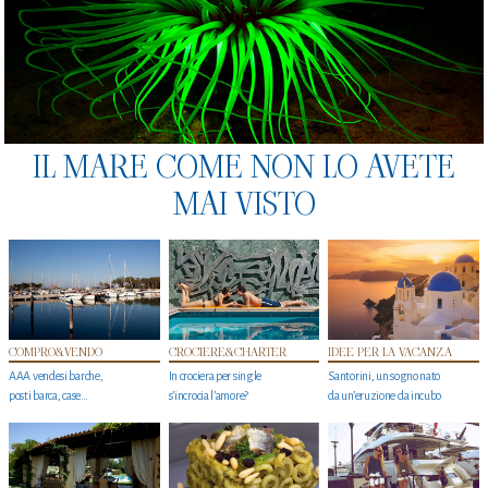
IL MARE COME NON LO AVETE
MAI VISTO
COMPRO&VENDO
CROCIERE&CHARTER
IDEE PER LA VACANZA
AAA vendesi barche,
In crociera per single
Santorini, un sogno nato
posti barca, case…
s'incrocia l’amore?
da un’eruzione da incubo