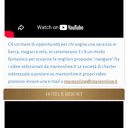
C'è un mare di opportunità per chi sogna una vacanza in
barca, magari a vela, in catamarano. E c'è un modo
fantastico per scoprire le migliori proposte: "navigare" fra
i video selezionati da mareonline.it. Le società di charter
interessate a postare su mareonline.it propri video
possono inviare una e mail a
mareonline@mareonline.it
HOTEL E RESORT