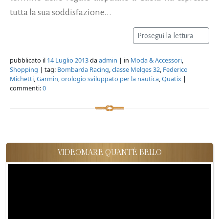
tutta la sua soddisfazione...
Prosegui la lettura
pubblicato il
14 Luglio 2013
da
admin
| in
Moda & Accessori
,
Shopping
| tag:
Bombarda Racing
,
classe Melges 32
,
Federico
Michetti
,
Garmin
,
orologio sviluppato per la nautica
,
Quatix
|
commenti:
0
VIDEOMARE QUANT'È BELLO