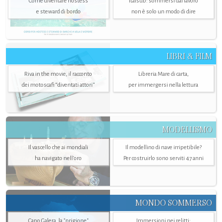
Come diventare hostess
Italsub: sommersi dal lavoro
e steward di bordo
non è solo un modo di dire
LIBRI & FILM
Riva in the movie, il racconto
Libreria Mare di carta,
dei motoscafi “diventati attori”
per immergersi nella lettura
MODELLISMO
Il vascello che ai mondiali
Il modellino di nave irripetibile?
ha navigato nell’oro
Per costruirlo sono serviti 47 anni
MONDO SOMMERSO
Capo Galera, la "prigione"
Immersioni nei relitti: