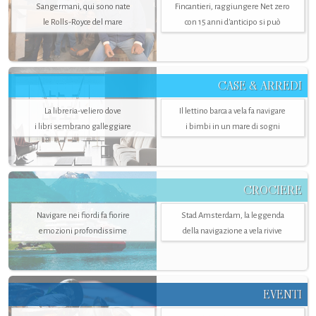
Sangermani, qui sono nate
Fincantieri, raggiungere Net zero
le Rolls-Royce del mare
con 15 anni d'anticipo si può
CASE & ARREDI
La libreria-veliero dove
Il lettino barca a vela fa navigare
i libri sembrano galleggiare
i bimbi in un mare di sogni
CROCIERE
Navigare nei fiordi fa fiorire
Stad Amsterdam, la leggenda
emozioni profondissime
della navigazione a vela rivive
EVENTI