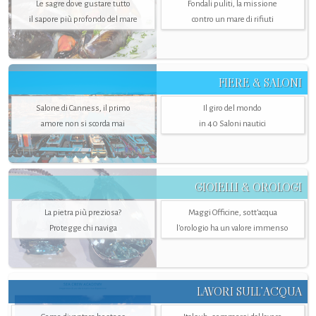
Le sagre dove gustare tutto
Fondali puliti, la missione
il sapore più profondo del mare
contro un mare di rifiuti
FIERE & SALONI
Salone di Canness, il primo
Il giro del mondo
amore non si scorda mai
in 40 Saloni nautici
GIOIELLI & OROLOGI
La pietra più preziosa?
Maggi Officine, sott’acqua
Protegge chi naviga
l'orologio ha un valore immenso
LAVORI SULL’ACQUA