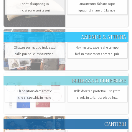
I denti di capodoglio
Un’autentica falsaria copia
incisi sono veri tesori
i quadri di mare più famosi
AZIENDE & ATTIVITÀ
Gli accessori nautici indossati
Navimeteo, sapere che tempo
dalle più belle imbarcazioni
farà in mare conta ancora di più
BELLEZZA & BENESSERE
Il laboratorio di cosmetici
Pelle dorata e protetta? Il segreto
che si specchia in mare
si cela in un’antica pietra Inca
CANTIERI