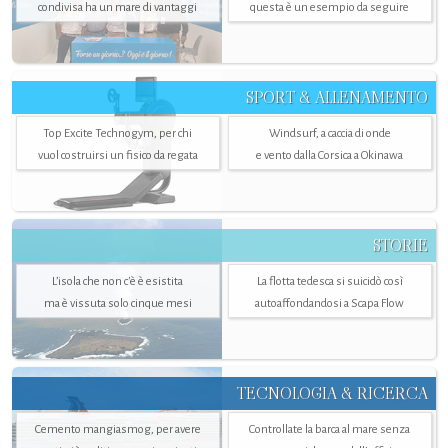
condivisa ha un mare di vantaggi
questa è un esempio da seguire
SPORT & ALLENAMENTO
Top Excite Technogym, per chi
Windsurf, a caccia di onde
vuol costruirsi un fisico da regata
e vento dalla Corsica a Okinawa
STORIE
L’isola che non c'è è esistita
La flotta tedesca si suicidò così
ma è vissuta solo cinque mesi
autoaffondandosi a Scapa Flow
TECNOLOGIA & RICERCA
Cemento mangiasmog, per avere
Controllate la barca al mare senza