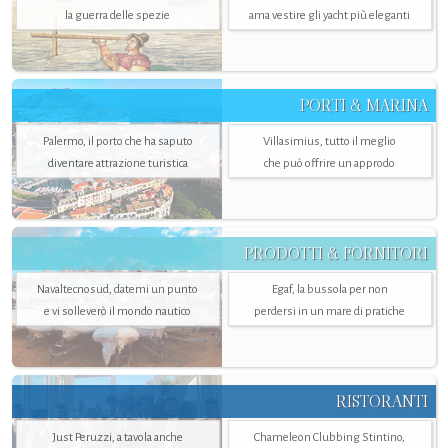
la guerra delle spezie
ama vestire gli yacht più eleganti
PORTI & MARINA
Palermo, il porto che ha saputo
Villasimius, tutto il meglio
diventare attrazione turistica
che può offrire un approdo
PRODOTTI & FORNITORI
Navaltecnosud, datemi un punto
Egaf, la bussola per non
e vi solleverò il mondo nautico
perdersi in un mare di pratiche
RISTORANTI
Just Peruzzi, a tavola anche
Chameleon Clubbing Stintino,