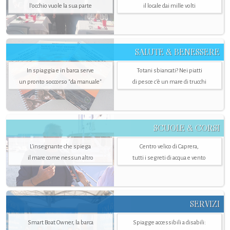
l’occhio vuole la sua parte
il locale dai mille volti
SALUTE & BENESSERE
In spiaggia e in barca serve
Totani sbiancati? Nei piatti
un pronto soccorso "da manuale"
di pesce c'è un mare di trucchi
SCUOLE & CORSI
L'insegnante che spiega
Centro velico di Caprera,
il mare come nessun altro
tutti i segreti di acqua e vento
SERVIZI
Smart Boat Owner, la barca
Spiagge accessibili a disabili: