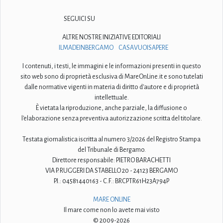
SEGUICI SU
ALTRE NOSTRE INIZIATIVE EDITORIALI
ILMADEINBERGAMO
CASAVUOISAPERE
I contenuti, i testi, le immagini e le informazioni presenti in questo
sito web sono di proprietà esclusiva di MareOnLine.it e sono tutelati
dalle normative vigenti in materia di diritto d'autore e di proprietà
intellettuale.
È vietata la riproduzione, anche parziale, la diffusione o
l'elaborazione senza preventiva autorizzazione scritta del titolare.
Testata giornalistica iscritta al numero 3/2026 del Registro Stampa
del Tribunale di Bergamo.
Direttore responsabile: PIETRO BARACHETTI
VIA P. RUGGERI DA STABELLO 20 - 24123 BERGAMO
P.I.: 04581440163 - C.F.: BRCPTR61H23A794P
MARE ONLINE
Il mare come non lo avete mai visto
© 2009-2026