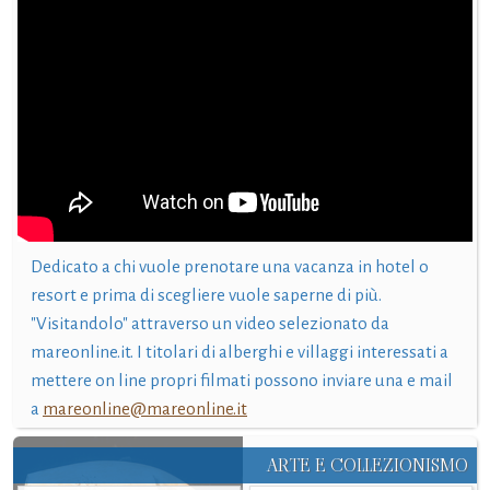
Dedicato a chi vuole prenotare una vacanza in hotel o
resort e prima di scegliere vuole saperne di più.
"Visitandolo" attraverso un video selezionato da
mareonline.it. I titolari di alberghi e villaggi interessati a
mettere on line propri filmati possono inviare una e mail
a
mareonline@mareonline.it
ARTE E COLLEZIONISMO