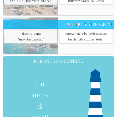
porti più puliti e meno inquinati
muovervi da casa, dall’ufficio
TURISMO & ATTRAZIONI
Trabocchi, i pontili
Portovenere, il borgo di pescatori
"macchine da pesca"
irresistibile esca per i turisti
MI MANDA MAREONLINE
Un
mare
di