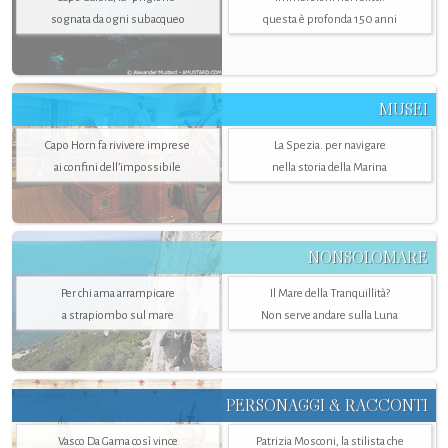
sognata da ogni subacqueo
questa è profonda 150 anni
MUSEI
Capo Horn fa rivivere imprese
La Spezia. per navigare
ai confini dell’impossibile
nella storia della Marina
NONSOLOMARE
Per chi ama arrampicare
Il Mare della Tranquillità?
a strapiombo sul mare
Non serve andare sulla Luna
PERSONAGGI & RACCONTI
Vasco Da Gama così vince
Patrizia Mosconi, la stilista che