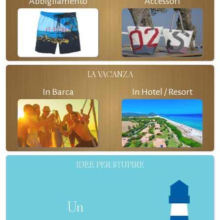
Abbigliamento
Accessori
LA VACANZA
In Barca
In Hotel / Resort
IDEE PER STUPIRE
Un