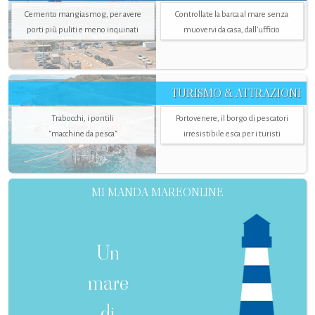
Cemento mangiasmog, per avere
Controllate la barca al mare senza
porti più puliti e meno inquinati
muovervi da casa, dall’ufficio
TURISMO & ATTRAZIONI
Trabocchi, i pontili
Portovenere, il borgo di pescatori
"macchine da pesca"
irresistibile esca per i turisti
MI MANDA MAREONLINE
Un
mare
di