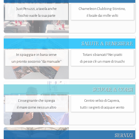
Just Peruzzi, a tavola anche
Chameleon Clubbing Stintino,
l’occhio vuole la sua parte
il locale dai mille volti
SALUTE & BENESSERE
In spiaggia e in barca serve
Totani sbiancati? Nei piatti
un pronto soccorso "da manuale"
di pesce c'è un mare di trucchi
SCUOLE & CORSI
L'insegnante che spiega
Centro velico di Caprera,
il mare come nessun altro
tutti i segreti di acqua e vento
SERVIZI