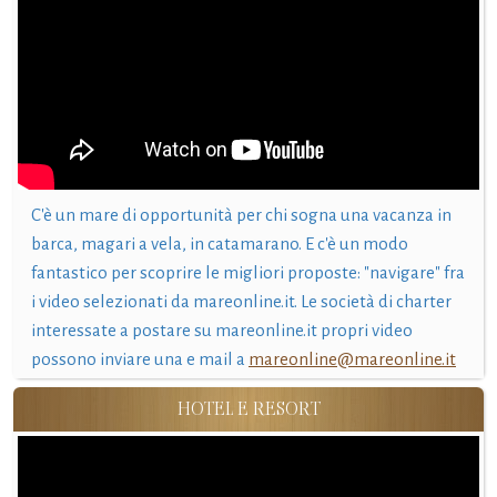
C'è un mare di opportunità per chi sogna una vacanza in
barca, magari a vela, in catamarano. E c'è un modo
fantastico per scoprire le migliori proposte: "navigare" fra
i video selezionati da mareonline.it. Le società di charter
interessate a postare su mareonline.it propri video
possono inviare una e mail a
mareonline@mareonline.it
HOTEL E RESORT