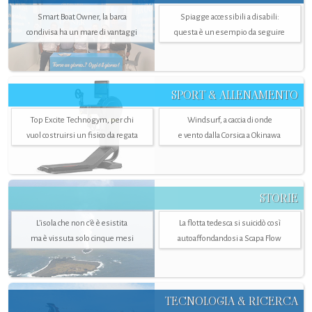
Smart Boat Owner, la barca
Spiagge accessibili a disabili:
condivisa ha un mare di vantaggi
questa è un esempio da seguire
SPORT & ALLENAMENTO
Top Excite Technogym, per chi
Windsurf, a caccia di onde
vuol costruirsi un fisico da regata
e vento dalla Corsica a Okinawa
STORIE
L’isola che non c'è è esistita
La flotta tedesca si suicidò così
ma è vissuta solo cinque mesi
autoaffondandosi a Scapa Flow
TECNOLOGIA & RICERCA