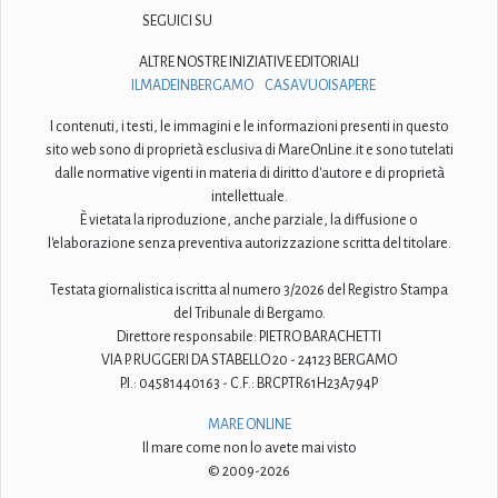
SEGUICI SU
ALTRE NOSTRE INIZIATIVE EDITORIALI
ILMADEINBERGAMO
CASAVUOISAPERE
I contenuti, i testi, le immagini e le informazioni presenti in questo
sito web sono di proprietà esclusiva di MareOnLine.it e sono tutelati
dalle normative vigenti in materia di diritto d'autore e di proprietà
intellettuale.
È vietata la riproduzione, anche parziale, la diffusione o
l'elaborazione senza preventiva autorizzazione scritta del titolare.
Testata giornalistica iscritta al numero 3/2026 del Registro Stampa
del Tribunale di Bergamo.
Direttore responsabile: PIETRO BARACHETTI
VIA P. RUGGERI DA STABELLO 20 - 24123 BERGAMO
P.I.: 04581440163 - C.F.: BRCPTR61H23A794P
MARE ONLINE
Il mare come non lo avete mai visto
© 2009-2026