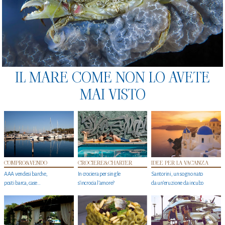
IL MARE COME NON LO AVETE
MAI VISTO
COMPRO&VENDO
CROCIERE&CHARTER
IDEE PER LA VACANZA
AAA vendesi barche,
In crociera per single
Santorini, un sogno nato
posti barca, case…
s'incrocia l’amore?
da un’eruzione da incubo