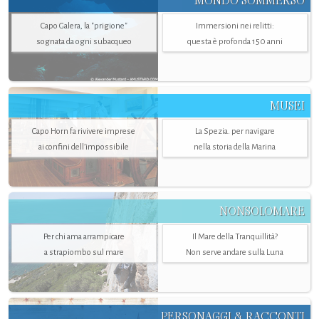
MONDO SOMMERSO
Capo Galera, la "prigione"
Immersioni nei relitti:
sognata da ogni subacqueo
questa è profonda 150 anni
MUSEI
Capo Horn fa rivivere imprese
La Spezia. per navigare
ai confini dell’impossibile
nella storia della Marina
NONSOLOMARE
Per chi ama arrampicare
Il Mare della Tranquillità?
a strapiombo sul mare
Non serve andare sulla Luna
PERSONAGGI & RACCONTI