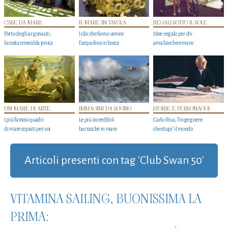
CASE DA MARE
IL MARE IN TAVOLA
REGALI SOTTO IL SOLE
Porto degli argonauti,
I cibi che fanno venire
Idee regalo per chi
la costa smeralda jonica
l’acquolina in bocca
ama barche e mare
UN MARE DI ARTE
IMMAGINI DA SOGNO
STORIE E PERSONAGGI
I più famosi quadri
Le più incredibili
Carlo Riva, l’ingegnere
di mare copiati per voi
burrasche in mare
che stupi' il mondo
Articoli presenti con tag 'Club Swan 50'
VITAMINA SAILING, BUONISSIMA LA
PRIMA: