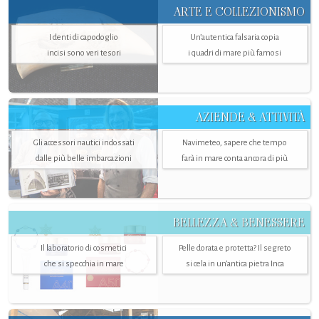
ARTE E COLLEZIONISMO
I denti di capodoglio
Un’autentica falsaria copia
incisi sono veri tesori
i quadri di mare più famosi
AZIENDE & ATTIVITÀ
Gli accessori nautici indossati
Navimeteo, sapere che tempo
dalle più belle imbarcazioni
farà in mare conta ancora di più
BELLEZZA & BENESSERE
Il laboratorio di cosmetici
Pelle dorata e protetta? Il segreto
che si specchia in mare
si cela in un’antica pietra Inca