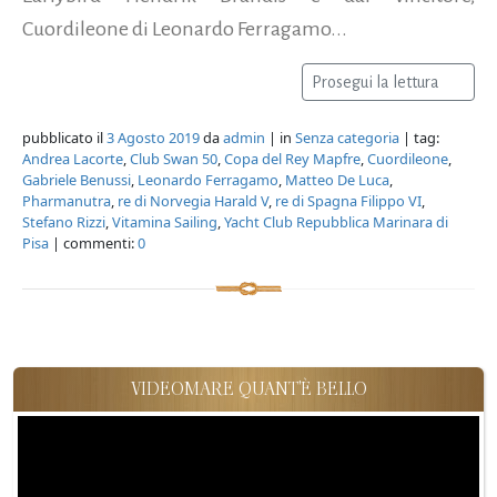
Cuordileone di Leonardo Ferragamo...
Prosegui la lettura
pubblicato il
3 Agosto 2019
da
admin
| in
Senza categoria
| tag:
Andrea Lacorte
,
Club Swan 50
,
Copa del Rey Mapfre
,
Cuordileone
,
Gabriele Benussi
,
Leonardo Ferragamo
,
Matteo De Luca
,
Pharmanutra
,
re di Norvegia Harald V
,
re di Spagna Filippo VI
,
Stefano Rizzi
,
Vitamina Sailing
,
Yacht Club Repubblica Marinara di
Pisa
| commenti:
0
VIDEOMARE QUANT'È BELLO