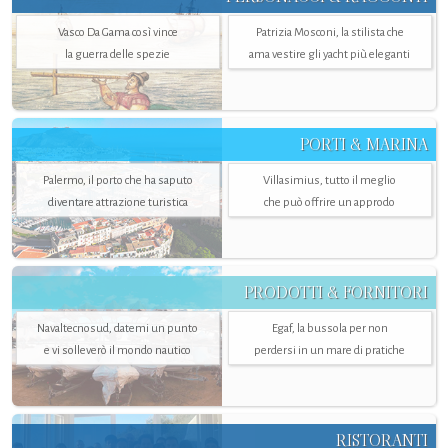
Vasco Da Gama così vince
Patrizia Mosconi, la stilista che
la guerra delle spezie
ama vestire gli yacht più eleganti
PORTI & MARINA
Palermo, il porto che ha saputo
Villasimius, tutto il meglio
diventare attrazione turistica
che può offrire un approdo
PRODOTTI & FORNITORI
Navaltecnosud, datemi un punto
Egaf, la bussola per non
e vi solleverò il mondo nautico
perdersi in un mare di pratiche
RISTORANTI