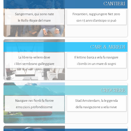
CANTIERI
Sangermani, qui sono nate
Fincantieri, raggiungere Net zero
le Rolls-Royce del mare
con 15 anni d'anticipo si può
CASE & ARREDI
La libreria-veliero dove
Il lettino barca a vela fa navigare
i libri sembrano galleggiare
i bimbi in un mare di sogni
CROCIERE
Navigare nei fiordi fa fiorire
Stad Amsterdam, la leggenda
emozioni profondissime
della navigazione a vela rivive