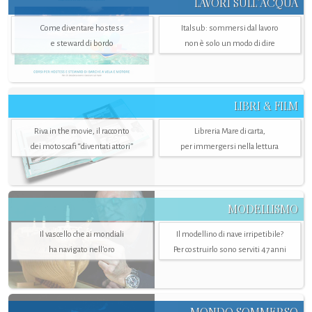
LAVORI SULL’ACQUA
Come diventare hostess
Italsub: sommersi dal lavoro
e steward di bordo
non è solo un modo di dire
LIBRI & FILM
Riva in the movie, il racconto
Libreria Mare di carta,
dei motoscafi “diventati attori”
per immergersi nella lettura
MODELLISMO
Il vascello che ai mondiali
Il modellino di nave irripetibile?
ha navigato nell’oro
Per costruirlo sono serviti 47 anni