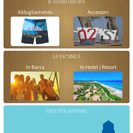
IL GUARDAROBA
Abbigliamento
Accessori
LA VACANZA
In Barca
In Hotel / Resort
IDEE PER STUPIRE