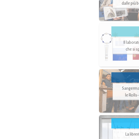
dalle più 
Il labora
che si 
Sangerman
le Rolls
La libre