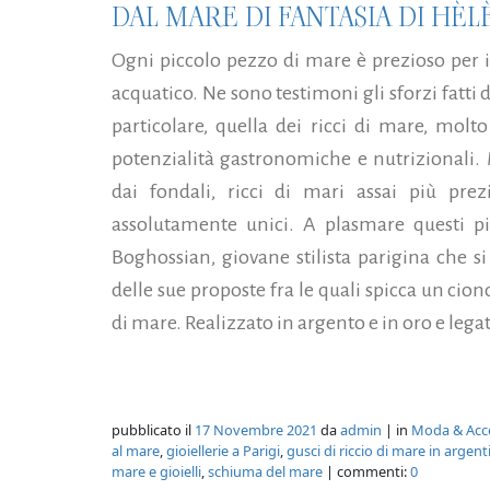
DAL MARE DI FANTASIA DI HÈ
Ogni piccolo pezzo di mare è prezioso per 
acquatico. Ne sono testimoni gli sforzi fatti 
particolare, quella dei ricci di mare, molto
potenzialità gastronomiche e nutrizionali. 
dai fondali, ricci di mari assai più prez
assolutamente unici. A plasmare questi pic
Boghossian, giovane stilista parigina che s
delle sue proposte fra le quali spicca un cion
di mare. Realizzato in argento e in oro e lega
pubblicato il
17 Novembre 2021
da
admin
| in
Moda & Acc
al mare
,
gioiellerie a Parigi
,
gusci di riccio di mare in argent
mare e gioielli
,
schiuma del mare
| commenti:
0