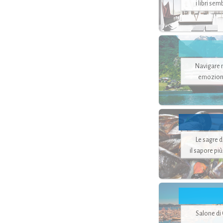
i libri se
Navigare ne
emozion
Le sagre 
il sapore pi
Salone di