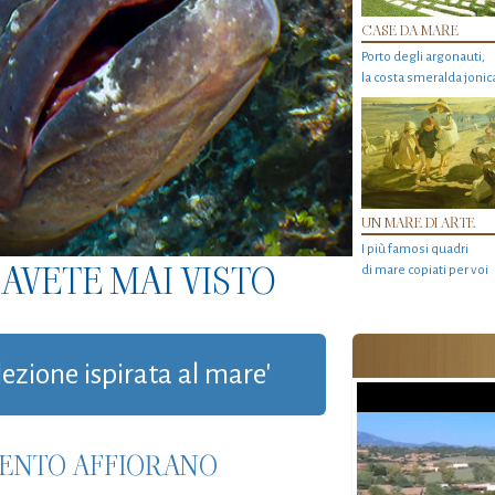
CASE DA MARE
Porto degli argonauti,
la costa smeralda jonic
UN MARE DI ARTE
I più famosi quadri
AVETE MAI VISTO
di mare copiati per voi
lezione ispirata al mare'
RGENTO AFFIORANO