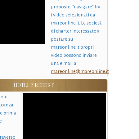
proposte: "navigare" fra
i video selezionati da
mareonline.it. Le società
di charter interessate a
postare su
mareonline.it propri
video possono inviare
una e mail a
mareonline@mareonline.it
HOTEL E RESORT
uole
acanza
 e prima
e
traverso