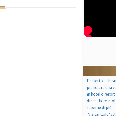
Dedicato a chi v
prenotare una v
in hotel o resort
di scegliere vuol
saperne di più.
"Visitandolo" at