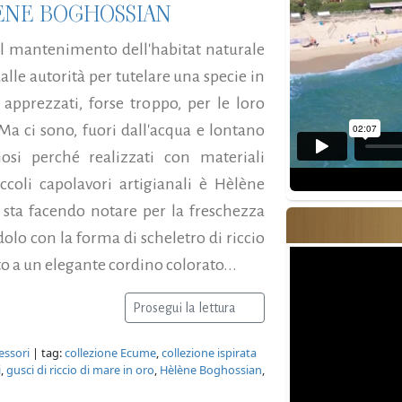
LÈNE BOGHOSSIAN
il mantenimento dell'habitat naturale
dalle autorità per tutelare una specie in
 apprezzati, forse troppo, per le loro
Ma ci sono, fuori dall'acqua e lontano
iosi perché realizzati con materiali
coli capolavori artigianali è Hèlène
i sta facendo notare per la freschezza
dolo con la forma di scheletro di riccio
to a un elegante cordino colorato...
Prosegui la lettura
essori
| tag:
collezione Ecume
,
collezione ispirata
i
,
gusci di riccio di mare in oro
,
Hèlène Boghossian
,