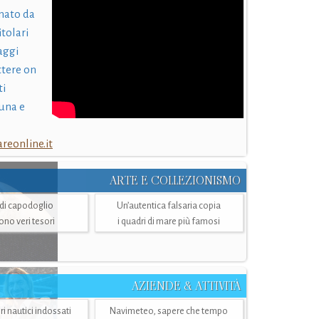
nato da
itolari
laggi
ttere on
ti
una e
eonline.it
ARTE E COLLEZIONISMO
i di capodoglio
Un’autentica falsaria copia
sono veri tesori
i quadri di mare più famosi
AZIENDE & ATTIVITÀ
ri nautici indossati
Navimeteo, sapere che tempo