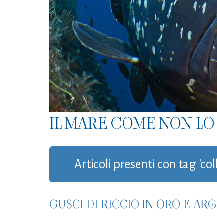
IL MARE COME NON LO 
Articoli presenti con tag 'col
GUSCI DI RICCIO IN ORO E A