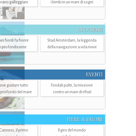
mbrano galleggiare
i bimbi in un mare di sogni
CROCIERE
i fiordi fa fiorire
Stad Amsterdam, la leggenda
i profondissime
della navigazione a vela rivive
EVENTI
dove gustare tutto
Fondali puliti, la missione
ù profondo del mare
contro un mare di rifiuti
FIERE & SALONI
 Canness, il primo
Il giro del mondo