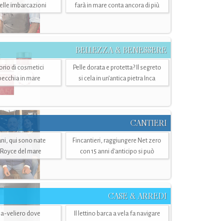
belle imbarcazioni
farà in mare conta ancora di più
BELLEZZA & BENESSERE
torio di cosmetici
Pelle dorata e protetta? Il segreto
specchia in mare
si cela in un’antica pietra Inca
CANTIERI
i, qui sono nate
Fincantieri, raggiungere Net zero
-Royce del mare
con 15 anni d'anticipo si può
CASE & ARREDI
ria-veliero dove
Il lettino barca a vela fa navigare