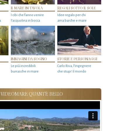
IL MARE IN TAVOLA
REGALI SOTTO IL SOLE
I cibi che fanno venire
Idee regalo per chi
a
l’acquolina in bocca
ama barche e mare
IMMAGINI DA SOGNO
STORIE E PERSONAGGI
Le più incredibili
Carlo Riva, l’ingegnere
burrasche in mare
che stupi' il mondo
VIDEOMARE QUANT'È BELLO