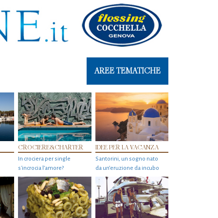
AREE TEMATICHE
CROCIERE&CHARTER
IDEE PER LA VACANZA
In crociera per single
Santorini, un sogno nato
s'incrocia l’amore?
da un’eruzione da incubo