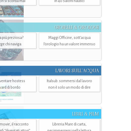
n si scorda mai
in 40 Saloni nautici
GIOIELLI & OROLOGI
ra più preziosa?
Maggi Officine, sott’acqua
ge chi naviga
l'orologio ha un valore immenso
LAVORI SULL’ACQUA
ventare hostess
Italsub: sommersi dal lavoro
ward di bordo
non è solo un modo di dire
LIBRI & FILM
 movie, il racconto
Libreria Mare di carta,
i “diventati attori”
per immergersi nella lettura