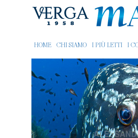
HOME
CHI SIAMO
I PIÙ LETTI
I C