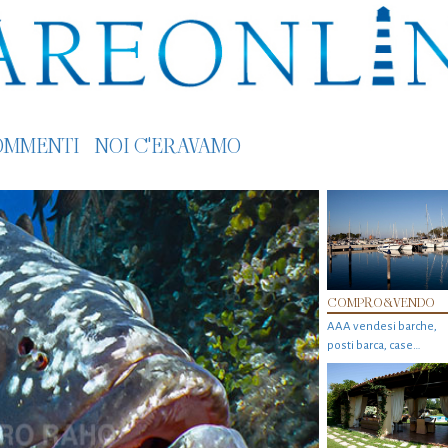
OMMENTI
NOI C'ERAVAMO
COMPRO&VENDO
AAA vendesi barche,
posti barca, case…