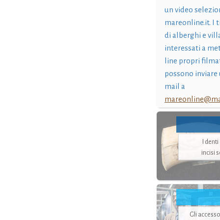
un video selezio
mareonline.it. I t
di alberghi e vil
interessati a me
line propri filma
possono inviare 
mail a
mareonline@mar
I dent
incisi 
Gli accesso