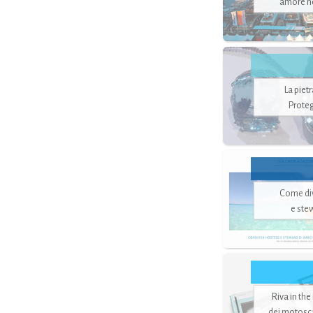
amore no
La piet
Proteg
Come di
e ste
Riva in the
dei motoscaf