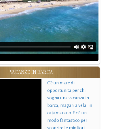
VACANZE IN BARCA
C'è un mare di
opportunità per chi
sogna una vacanza in
barca, magari a vela, in
catamarano. E c'è un
modo fantastico per
scoprire le migliori