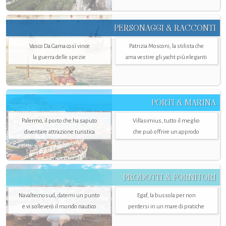
PERSONAGGI & RACCONTI
Vasco Da Gama così vince
Patrizia Mosconi, la stilista che
la guerra delle spezie
ama vestire gli yacht più eleganti
PORTI & MARINA
Palermo, il porto che ha saputo
Villasimius, tutto il meglio
diventare attrazione turistica
che può offrire un approdo
PRODOTTI & FORNITORI
Navaltecnosud, datemi un punto
Egaf, la bussola per non
e vi solleverò il mondo nautico
perdersi in un mare di pratiche