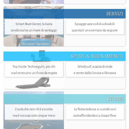
SERVIZI
Smart Boat Owner, la barca
Spiagge accessibili a disabili:
condivisa ha un mare di vantaggi
questa è un esempio da seguire
SPORT & ALLENAMENTO
Top Excite Technogym, per chi
Windsurf, a caccia di onde
vuol costruirsi un fisico da regata
e vento dalla Corsica a Okinawa
STORIE
L’isola che non c'è è esistita
La flotta tedesca si suicidò così
ma è vissuta solo cinque mesi
autoaffondandosi a Scapa Flow