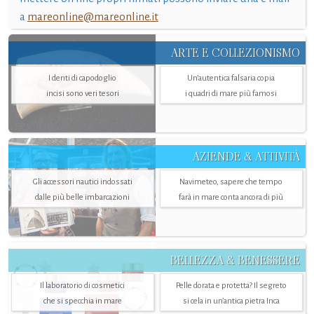
a
mareonline@mareonline.it
ARTE E COLLEZIONISMO
I denti di capodoglio
Un’autentica falsaria copia
incisi sono veri tesori
i quadri di mare più famosi
AZIENDE & ATTIVITÀ
Gli accessori nautici indossati
Navimeteo, sapere che tempo
dalle più belle imbarcazioni
farà in mare conta ancora di più
BELLEZZA & BENESSERE
Il laboratorio di cosmetici
Pelle dorata e protetta? Il segreto
che si specchia in mare
si cela in un’antica pietra Inca