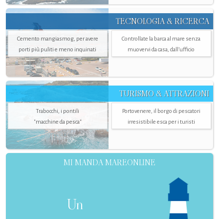
TECNOLOGIA & RICERCA
Cemento mangiasmog, per avere
Controllate la barca al mare senza
porti più puliti e meno inquinati
muovervi da casa, dall’ufficio
TURISMO & ATTRAZIONI
Trabocchi, i pontili
Portovenere, il borgo di pescatori
"macchine da pesca"
irresistibile esca per i turisti
MI MANDA MAREONLINE
Un