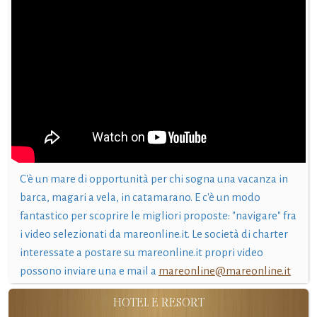
C'è un mare di opportunità per chi sogna una vacanza in
barca, magari a vela, in catamarano. E c'è un modo
fantastico per scoprire le migliori proposte: "navigare" fra
i video selezionati da mareonline.it. Le società di charter
interessate a postare su mareonline.it propri video
possono inviare una e mail a
mareonline@mareonline.it
HOTEL E RESORT