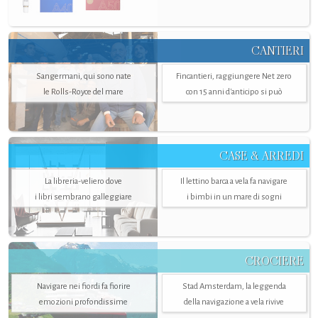
CANTIERI
Sangermani, qui sono nate
Fincantieri, raggiungere Net zero
le Rolls-Royce del mare
con 15 anni d'anticipo si può
CASE & ARREDI
La libreria-veliero dove
Il lettino barca a vela fa navigare
i libri sembrano galleggiare
i bimbi in un mare di sogni
CROCIERE
Navigare nei fiordi fa fiorire
Stad Amsterdam, la leggenda
emozioni profondissime
della navigazione a vela rivive