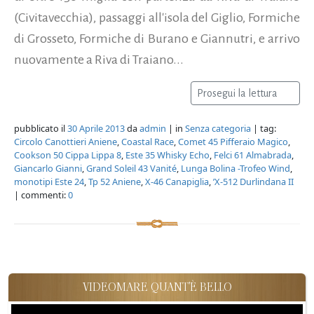
(Civitavecchia), passaggi all'isola del Giglio, Formiche
di Grosseto, Formiche di Burano e Giannutri, e arrivo
nuovamente a Riva di Traiano...
Prosegui la lettura
pubblicato il
30 Aprile 2013
da
admin
| in
Senza categoria
| tag:
Circolo Canottieri Aniene
,
Coastal Race
,
Comet 45 Pifferaio Magico
,
Cookson 50 Cippa Lippa 8
,
Este 35 Whisky Echo
,
Felci 61 Almabrada
,
Giancarlo Gianni
,
Grand Soleil 43 Vanité
,
Lunga Bolina -Trofeo Wind
,
monotipi Este 24
,
Tp 52 Aniene
,
X-46 Canapiglia
,
’X-512 Durlindana II
| commenti:
0
VIDEOMARE QUANT'È BELLO