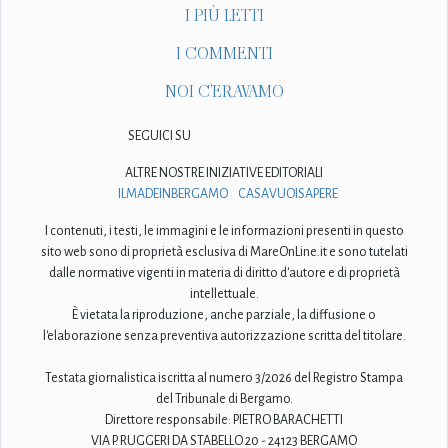
I PIÙ LETTI
I COMMENTI
NOI C'ERAVAMO
SEGUICI SU
ALTRE NOSTRE INIZIATIVE EDITORIALI
ILMADEINBERGAMO
CASAVUOISAPERE
I contenuti, i testi, le immagini e le informazioni presenti in questo
sito web sono di proprietà esclusiva di MareOnLine.it e sono tutelati
dalle normative vigenti in materia di diritto d'autore e di proprietà
intellettuale.
È vietata la riproduzione, anche parziale, la diffusione o
l'elaborazione senza preventiva autorizzazione scritta del titolare.
Testata giornalistica iscritta al numero 3/2026 del Registro Stampa
del Tribunale di Bergamo.
Direttore responsabile: PIETRO BARACHETTI
VIA P. RUGGERI DA STABELLO 20 - 24123 BERGAMO