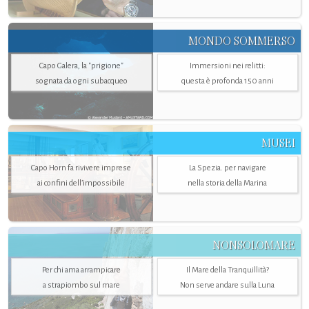
MONDO SOMMERSO
Capo Galera, la "prigione"
Immersioni nei relitti:
sognata da ogni subacqueo
questa è profonda 150 anni
MUSEI
Capo Horn fa rivivere imprese
La Spezia. per navigare
ai confini dell’impossibile
nella storia della Marina
NONSOLOMARE
Per chi ama arrampicare
Il Mare della Tranquillità?
a strapiombo sul mare
Non serve andare sulla Luna