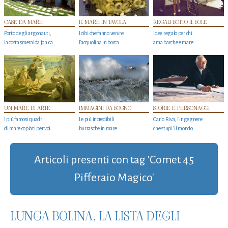
CASE DA MARE
IL MARE IN TAVOLA
REGALI SOTTO IL SOLE
Porto degli argonauti,
I cibi che fanno venire
Idee regalo per chi
la costa smeralda jonica
l’acquolina in bocca
ama barche e mare
UN MARE DI ARTE
IMMAGINI DA SOGNO
STORIE E PERSONAGGI
I più famosi quadri
Le più incredibili
Carlo Riva, l’ingegnere
di mare copiati per voi
burrasche in mare
che stupi' il mondo
Articoli presenti con tag 'Comet 45
Pifferaio Magico'
LUNGA BOLINA, LA LISTA DEGLI