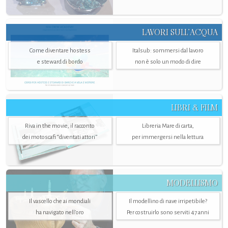
LAVORI SULL’ACQUA
Come diventare hostess
Italsub: sommersi dal lavoro
e steward di bordo
non è solo un modo di dire
LIBRI & FILM
Riva in the movie, il racconto
Libreria Mare di carta,
dei motoscafi “diventati attori”
per immergersi nella lettura
MODELLISMO
Il vascello che ai mondiali
Il modellino di nave irripetibile?
ha navigato nell’oro
Per costruirlo sono serviti 47 anni