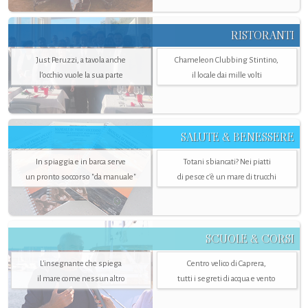
RISTORANTI
Just Peruzzi, a tavola anche
Chameleon Clubbing Stintino,
l’occhio vuole la sua parte
il locale dai mille volti
SALUTE & BENESSERE
In spiaggia e in barca serve
Totani sbiancati? Nei piatti
un pronto soccorso "da manuale"
di pesce c'è un mare di trucchi
SCUOLE & CORSI
L'insegnante che spiega
Centro velico di Caprera,
il mare come nessun altro
tutti i segreti di acqua e vento