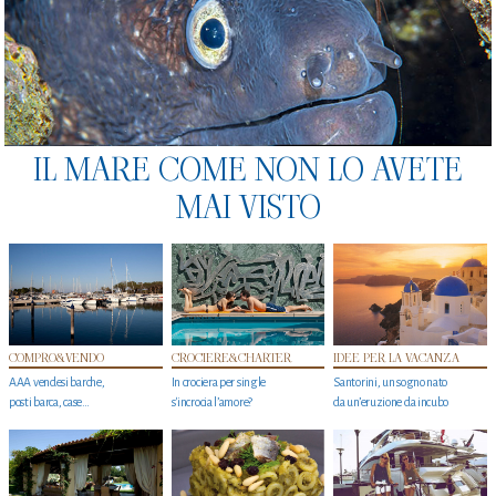
IL MARE COME NON LO AVETE
MAI VISTO
COMPRO&VENDO
CROCIERE&CHARTER
IDEE PER LA VACANZA
AAA vendesi barche,
In crociera per single
Santorini, un sogno nato
posti barca, case…
s'incrocia l’amore?
da un’eruzione da incubo