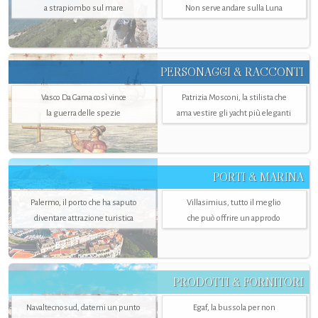
a strapiombo sul mare
Non serve andare sulla Luna
PERSONAGGI & RACCONTI
Vasco Da Gama così vince
Patrizia Mosconi, la stilista che
la guerra delle spezie
ama vestire gli yacht più eleganti
PORTI & MARINA
Palermo, il porto che ha saputo
Villasimius, tutto il meglio
diventare attrazione turistica
che può offrire un approdo
PRODOTTI & FORNITORI
Navaltecnosud, datemi un punto
Egaf, la bussola per non