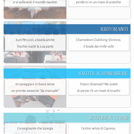
e vi solleverò il mondo nautico
perdersi in un mare di pratiche
RISTORANTI
Just Peruzzi, a tavola anche
Chameleon Clubbing Stintino,
l’occhio vuole la sua parte
il locale dai mille volti
SALUTE & BENESSERE
In spiaggia e in barca serve
Totani sbiancati? Nei piatti
un pronto soccorso "da manuale"
di pesce c'è un mare di trucchi
SCUOLE & CORSI
L'insegnante che spiega
Centro velico di Caprera,