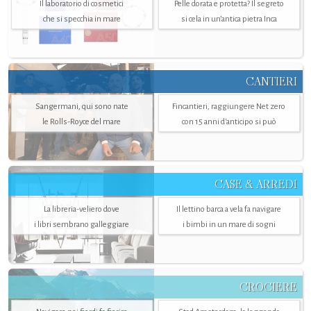
Il laboratorio di cosmetici
Pelle dorata e protetta? Il segreto
che si specchia in mare
si cela in un’antica pietra Inca
CANTIERI
Sangermani, qui sono nate
Fincantieri, raggiungere Net zero
le Rolls-Royce del mare
con 15 anni d'anticipo si può
CASE & ARREDI
La libreria-veliero dove
Il lettino barca a vela fa navigare
i libri sembrano galleggiare
i bimbi in un mare di sogni
CROCIERE