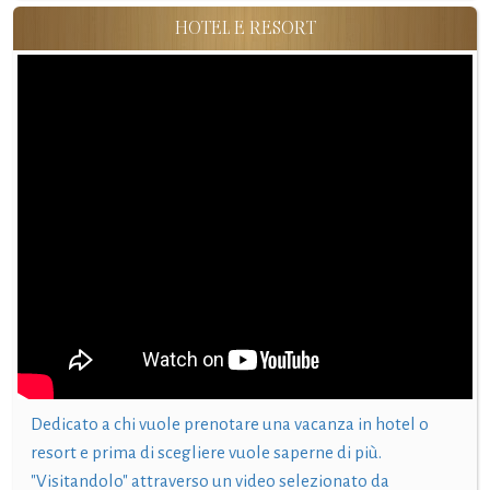
HOTEL E RESORT
Dedicato a chi vuole prenotare una vacanza in hotel o
resort e prima di scegliere vuole saperne di più.
"Visitandolo" attraverso un video selezionato da