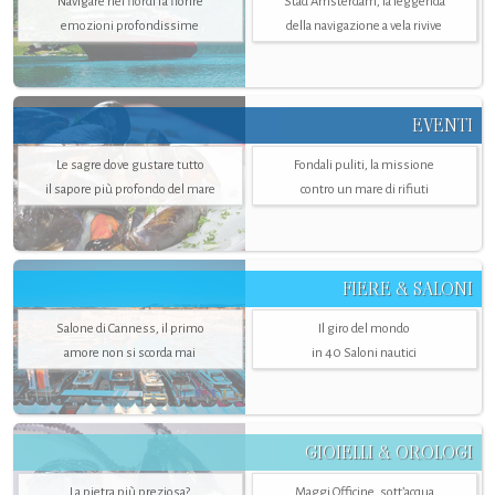
Navigare nei fiordi fa fiorire
Stad Amsterdam, la leggenda
emozioni profondissime
della navigazione a vela rivive
EVENTI
Le sagre dove gustare tutto
Fondali puliti, la missione
il sapore più profondo del mare
contro un mare di rifiuti
FIERE & SALONI
Salone di Canness, il primo
Il giro del mondo
amore non si scorda mai
in 40 Saloni nautici
GIOIELLI & OROLOGI
La pietra più preziosa?
Maggi Officine, sott’acqua