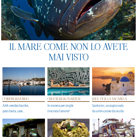
IL MARE COME NON LO AVETE
MAI VISTO
COMPRO&VENDO
CROCIERE&CHARTER
IDEE PER LA VACANZA
AAA vendesi barche,
In crociera per single
Santorini, un sogno nato
posti barca, case…
s'incrocia l’amore?
da un’eruzione da incubo