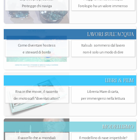
Protegge chi naviga
l'orologio ha un valore immenso
LAVORI SULL’ACQUA
Come diventare hostess
Italsub: sommersi dal lavoro
e steward di bordo
non è solo un modo di dire
LIBRI & FILM
Riva in the movie, il racconto
Libreria Mare di carta,
dei motoscafi “diventati attori”
per immergersi nella lettura
MODELLISMO
Il vascello che ai mondiali
Il modellino di nave irripetibile?