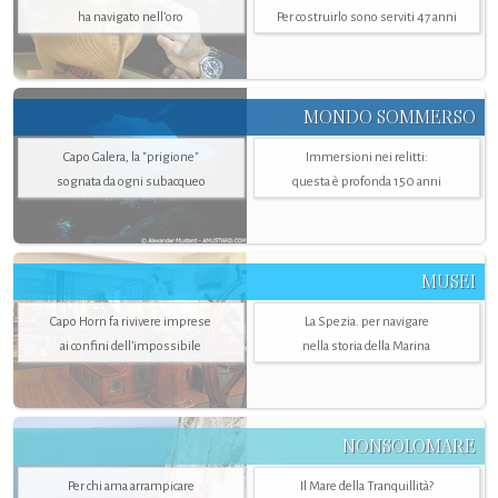
ha navigato nell’oro
Per costruirlo sono serviti 47 anni
MONDO SOMMERSO
Capo Galera, la "prigione"
Immersioni nei relitti:
sognata da ogni subacqueo
questa è profonda 150 anni
MUSEI
Capo Horn fa rivivere imprese
La Spezia. per navigare
ai confini dell’impossibile
nella storia della Marina
NONSOLOMARE
Per chi ama arrampicare
Il Mare della Tranquillità?