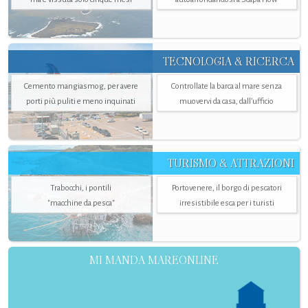
TECNOLOGIA & RICERCA
Cemento mangiasmog, per avere
Controllate la barca al mare senza
porti più puliti e meno inquinati
muovervi da casa, dall’ufficio
TURISMO & ATTRAZIONI
Trabocchi, i pontili
Portovenere, il borgo di pescatori
"macchine da pesca"
irresistibile esca per i turisti
MI MANDA MAREONLINE