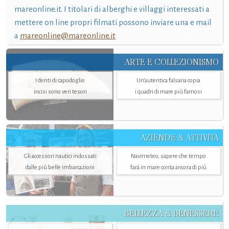
mareonline.it. I titolari di alberghi e villaggi interessati a
mettere on line propri filmati possono inviare una e mail
a
mareonline@mareonline.it
ARTE E COLLEZIONISMO
I denti di capodoglio
Un’autentica falsaria copia
incisi sono veri tesori
i quadri di mare più famosi
AZIENDE & ATTIVITÀ
Gli accessori nautici indossati
Navimeteo, sapere che tempo
dalle più belle imbarcazioni
farà in mare conta ancora di più
BELLEZZA & BENESSERE