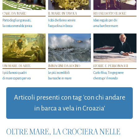
CASE DA MARE
IL MARE IN TAVOLA
REGALI SOTTO IL SOLE
Porto degli argonauti,
I cibi che fanno venire
Idee regalo per chi
la costa smeralda jonica
l’acquolina in bocca
ama barche e mare
UN MARE DI ARTE
IMMAGINI DA SOGNO
STORIE E PERSONAGGI
I più famosi quadri
Le più incredibili
Carlo Riva, l’ingegnere
di mare copiati per voi
burrasche in mare
che stupi' il mondo
Articoli presenti con tag 'con chi andare
in barca a vela in Croazia'
OLTRE MARE, LA CROCIERA NELLE