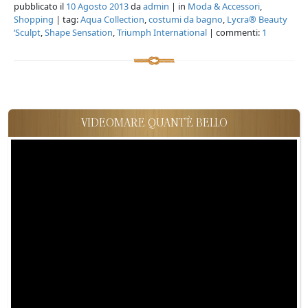
pubblicato il
10 Agosto 2013
da
admin
| in
Moda & Accessori
,
Shopping
| tag:
Aqua Collection
,
costumi da bagno
,
Lycra® Beauty
‘Sculpt
,
Shape Sensation
,
Triumph International
| commenti:
1
VIDEOMARE QUANT'È BELLO