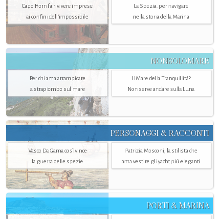
Capo Horn fa rivivere imprese
La Spezia. per navigare
ai confini dell’impossibile
nella storia della Marina
NONSOLOMARE
Per chi ama arrampicare
Il Mare della Tranquillità?
a strapiombo sul mare
Non serve andare sulla Luna
PERSONAGGI & RACCONTI
Vasco Da Gama così vince
Patrizia Mosconi, la stilista che
la guerra delle spezie
ama vestire gli yacht più eleganti
PORTI & MARINA