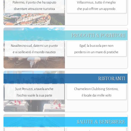
Palermo, il porto che ha saputo
Villasimius, tutto il meglio
diventare attrazione turistica
che può offrire un approdo
PRODOTTI & FORNITORI
Navaltecnosud, datemi un punto
Egaf, la bussola per non
e vi solleverò il mondo nautico
perdersi in un mare di pratiche
RISTORANTI
Just Peruzzi, a tavola anche
Chameleon Clubbing Stintino,
l’occhio vuole la sua parte
il locale dai mille volti
SALUTE & BENESSERE