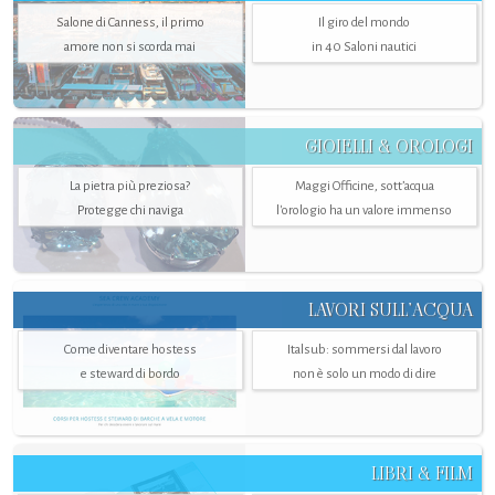
Salone di Canness, il primo
Il giro del mondo
amore non si scorda mai
in 40 Saloni nautici
GIOIELLI & OROLOGI
La pietra più preziosa?
Maggi Officine, sott’acqua
Protegge chi naviga
l'orologio ha un valore immenso
LAVORI SULL’ACQUA
Come diventare hostess
Italsub: sommersi dal lavoro
e steward di bordo
non è solo un modo di dire
LIBRI & FILM