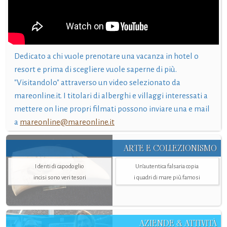
Dedicato a chi vuole prenotare una vacanza in hotel o
resort e prima di scegliere vuole saperne di più.
"Visitandolo" attraverso un video selezionato da
mareonline.it. I titolari di alberghi e villaggi interessati a
mettere on line propri filmati possono inviare una e mail
a
mareonline@mareonline.it
ARTE E COLLEZIONISMO
I denti di capodoglio
Un’autentica falsaria copia
incisi sono veri tesori
i quadri di mare più famosi
AZIENDE & ATTIVITÀ