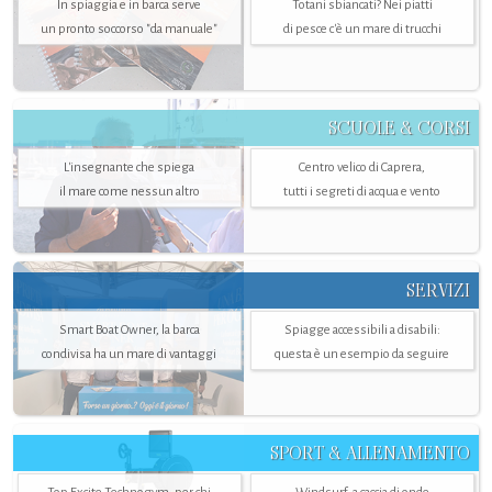
In spiaggia e in barca serve
Totani sbiancati? Nei piatti
un pronto soccorso "da manuale"
di pesce c'è un mare di trucchi
SCUOLE & CORSI
L'insegnante che spiega
Centro velico di Caprera,
il mare come nessun altro
tutti i segreti di acqua e vento
SERVIZI
Smart Boat Owner, la barca
Spiagge accessibili a disabili:
condivisa ha un mare di vantaggi
questa è un esempio da seguire
SPORT & ALLENAMENTO