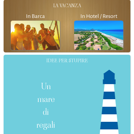
LA VACANZA
In Barca
In Hotel / Resort
IDEE PER STUPIRE
Un
mare
di
regali