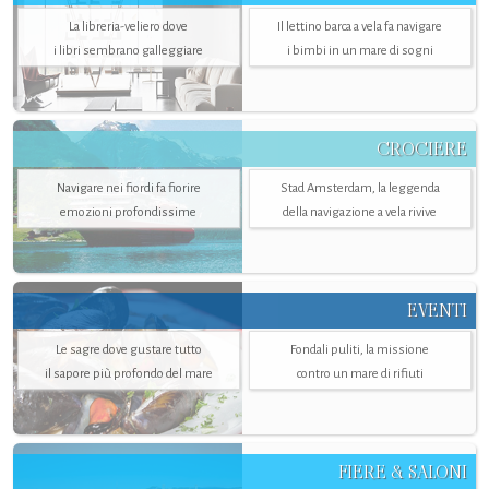
La libreria-veliero dove
Il lettino barca a vela fa navigare
i libri sembrano galleggiare
i bimbi in un mare di sogni
CROCIERE
Navigare nei fiordi fa fiorire
Stad Amsterdam, la leggenda
emozioni profondissime
della navigazione a vela rivive
EVENTI
Le sagre dove gustare tutto
Fondali puliti, la missione
il sapore più profondo del mare
contro un mare di rifiuti
FIERE & SALONI