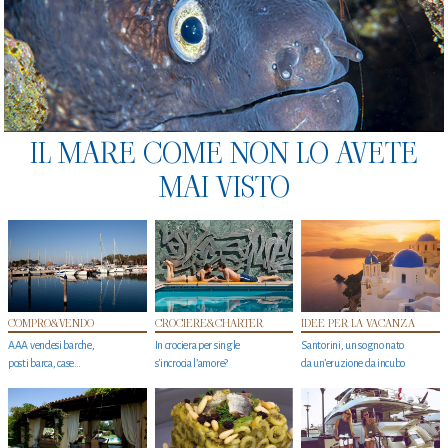
IL MARE COME NON LO AVETE
MAI VISTO
COMPRO&VENDO
CROCIERE&CHARTER
IDEE PER LA VACANZA
AAA vendesi barche,
In crociera per single
Santorini, un sogno nato
posti barca, case…
s'incrocia l’amore?
da un’eruzione da incubo