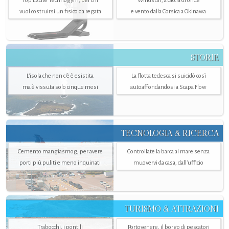
Top Excite Technogym, per chi
Windsurf, a caccia di onde
vuol costruirsi un fisico da regata
e vento dalla Corsica a Okinawa
STORIE
L’isola che non c'è è esistita
La flotta tedesca si suicidò così
ma è vissuta solo cinque mesi
autoaffondandosi a Scapa Flow
TECNOLOGIA & RICERCA
Cemento mangiasmog, per avere
Controllate la barca al mare senza
porti più puliti e meno inquinati
muovervi da casa, dall’ufficio
TURISMO & ATTRAZIONI
Trabocchi, i pontili
Portovenere, il borgo di pescatori