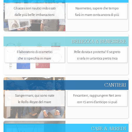
Gli accessori nautici indossati
Navimeteo, sapere che tempo
dalle più belle imbarcazioni
farà in mare conta ancora di più
BELLEZZA & BENESSERE
Il laboratorio di cosmetici
Pelle dorata e protetta? Il segreto
che si specchia in mare
si cela in un’antica pietra Inca
CANTIERI
Sangermani, qui sono nate
Fincantieri, raggiungere Net zero
le Rolls-Royce del mare
con 15 anni d'anticipo si può
CASE & ARREDI