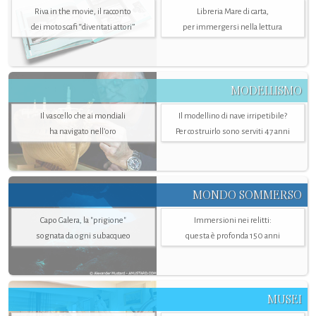
Riva in the movie, il racconto
Libreria Mare di carta,
dei motoscafi “diventati attori”
per immergersi nella lettura
MODELLISMO
Il vascello che ai mondiali
Il modellino di nave irripetibile?
ha navigato nell’oro
Per costruirlo sono serviti 47 anni
MONDO SOMMERSO
Capo Galera, la "prigione"
Immersioni nei relitti:
sognata da ogni subacqueo
questa è profonda 150 anni
MUSEI