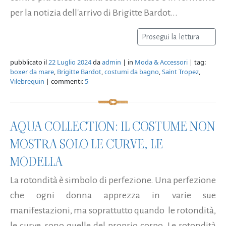
per la notizia dell'arrivo di Brigitte Bardot...
Prosegui la lettura
pubblicato il
22 Luglio 2024
da
admin
| in
Moda & Accessori
| tag:
boxer da mare
,
Brigitte Bardot
,
costumi da bagno
,
Saint Tropez
,
Vilebrequin
| commenti:
5
AQUA COLLECTION: IL COSTUME NON
MOSTRA SOLO LE CURVE, LE
MODELLA
La rotondità è simbolo di perfezione. Una perfezione
che ogni donna apprezza in varie sue
manifestazioni, ma soprattutto quando le rotondità,
le curve, sono quelle del proprio corpo. Le rotondità