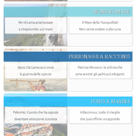
NONSOLOMARE
Per chi ama arrampicare
Il Mare della Tranquillità?
a strapiombo sul mare
Non serve andare sulla Luna
PERSONAGGI & RACCONTI
Vasco Da Gama così vince
Patrizia Mosconi, la stilista che
la guerra delle spezie
ama vestire gli yacht più eleganti
PORTI & MARINA
Palermo, il porto che ha saputo
Villasimius, tutto il meglio
diventare attrazione turistica
che può offrire un approdo