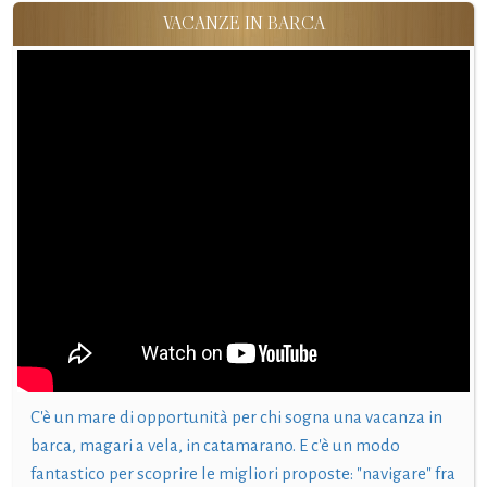
VACANZE IN BARCA
C'è un mare di opportunità per chi sogna una vacanza in
barca, magari a vela, in catamarano. E c'è un modo
fantastico per scoprire le migliori proposte: "navigare" fra