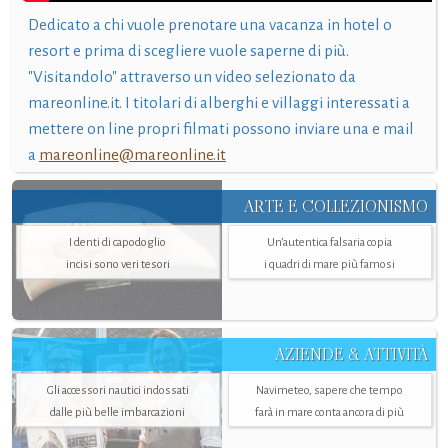
Dedicato a chi vuole prenotare una vacanza in hotel o
resort e prima di scegliere vuole saperne di più.
"Visitandolo" attraverso un video selezionato da
mareonline.it. I titolari di alberghi e villaggi interessati a
mettere on line propri filmati possono inviare una e mail
a
mareonline@mareonline.it
ARTE E COLLEZIONISMO
I denti di capodoglio
Un’autentica falsaria copia
incisi sono veri tesori
i quadri di mare più famosi
AZIENDE & ATTIVITÀ
Gli accessori nautici indossati
Navimeteo, sapere che tempo
dalle più belle imbarcazioni
farà in mare conta ancora di più