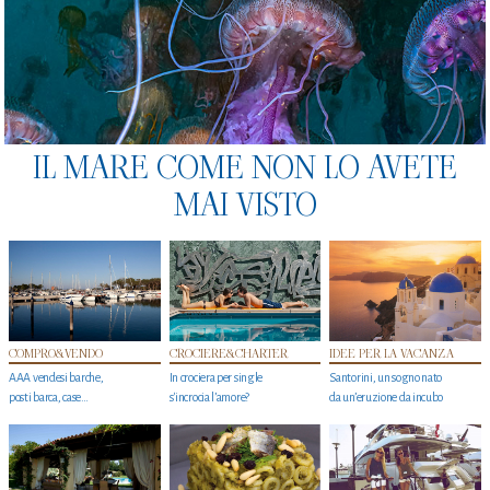
IL MARE COME NON LO AVETE
MAI VISTO
COMPRO&VENDO
CROCIERE&CHARTER
IDEE PER LA VACANZA
AAA vendesi barche,
In crociera per single
Santorini, un sogno nato
posti barca, case…
s'incrocia l’amore?
da un’eruzione da incubo