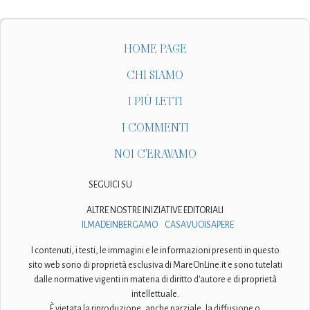
HOME PAGE
CHI SIAMO
I PIÙ LETTI
I COMMENTI
NOI C'ERAVAMO
SEGUICI SU
ALTRE NOSTRE INIZIATIVE EDITORIALI
ILMADEINBERGAMO
CASAVUOISAPERE
I contenuti, i testi, le immagini e le informazioni presenti in questo
sito web sono di proprietà esclusiva di MareOnLine.it e sono tutelati
dalle normative vigenti in materia di diritto d'autore e di proprietà
intellettuale.
È vietata la riproduzione, anche parziale, la diffusione o