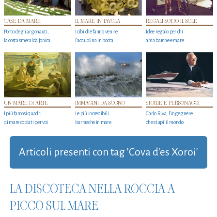
CASE DA MARE
IL MARE IN TAVOLA
REGALI SOTTO IL SOLE
Porto degli argonauti,
I cibi che fanno venire
Idee regalo per chi
la costa smeralda jonica
l’acquolina in bocca
ama barche e mare
UN MARE DI ARTE
IMMAGINI DA SOGNO
STORIE E PERSONAGGI
I più famosi quadri
Le più incredibili
Carlo Riva, l’ingegnere
di mare copiati per voi
burrasche in mare
che stupi' il mondo
Articoli presenti con tag 'Cova d'es Xoroi'
LA DISCOTECA NELLA ROCCIA A
PICCO SUL MARE