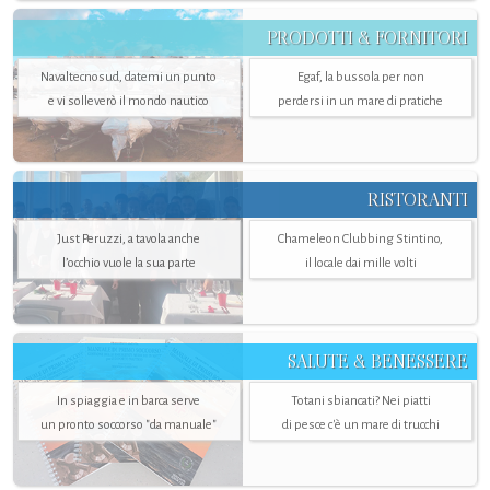
PRODOTTI & FORNITORI
Navaltecnosud, datemi un punto
Egaf, la bussola per non
e vi solleverò il mondo nautico
perdersi in un mare di pratiche
RISTORANTI
Just Peruzzi, a tavola anche
Chameleon Clubbing Stintino,
l’occhio vuole la sua parte
il locale dai mille volti
SALUTE & BENESSERE
In spiaggia e in barca serve
Totani sbiancati? Nei piatti
un pronto soccorso "da manuale"
di pesce c'è un mare di trucchi