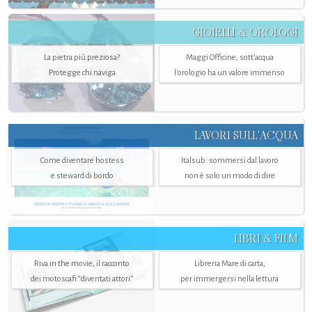
GIOIELLI & OROLOGI
La pietra più preziosa?
Maggi Officine, sott’acqua
Protegge chi naviga
l'orologio ha un valore immenso
LAVORI SULL’ACQUA
Come diventare hostess
Italsub: sommersi dal lavoro
e steward di bordo
non è solo un modo di dire
LIBRI & FILM
Riva in the movie, il racconto
Libreria Mare di carta,
dei motoscafi “diventati attori”
per immergersi nella lettura