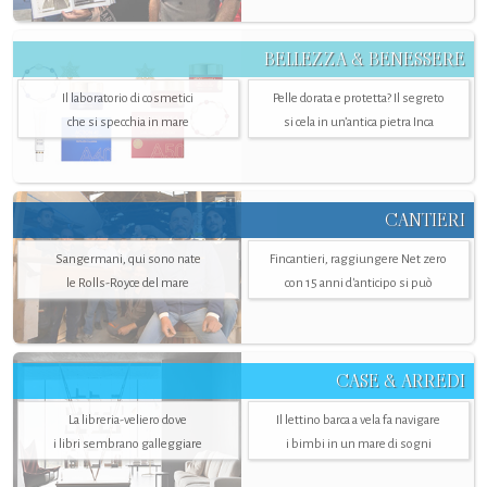
BELLEZZA & BENESSERE
Il laboratorio di cosmetici
Pelle dorata e protetta? Il segreto
che si specchia in mare
si cela in un’antica pietra Inca
CANTIERI
Sangermani, qui sono nate
Fincantieri, raggiungere Net zero
le Rolls-Royce del mare
con 15 anni d'anticipo si può
CASE & ARREDI
La libreria-veliero dove
Il lettino barca a vela fa navigare
i libri sembrano galleggiare
i bimbi in un mare di sogni