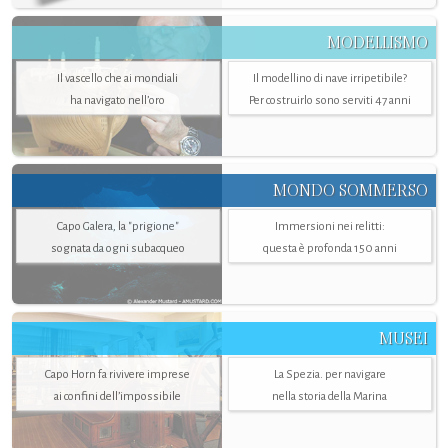
MODELLISMO
Il vascello che ai mondiali
Il modellino di nave irripetibile?
ha navigato nell’oro
Per costruirlo sono serviti 47 anni
MONDO SOMMERSO
Capo Galera, la "prigione"
Immersioni nei relitti:
sognata da ogni subacqueo
questa è profonda 150 anni
MUSEI
Capo Horn fa rivivere imprese
La Spezia. per navigare
ai confini dell’impossibile
nella storia della Marina