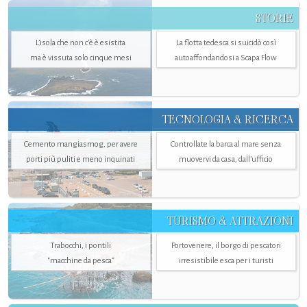
STORIE
L’isola che non c'è è esistita
La flotta tedesca si suicidò così
ma è vissuta solo cinque mesi
autoaffondandosi a Scapa Flow
TECNOLOGIA & RICERCA
Cemento mangiasmog, per avere
Controllate la barca al mare senza
porti più puliti e meno inquinati
muovervi da casa, dall’ufficio
TURISMO & ATTRAZIONI
Trabocchi, i pontili
Portovenere, il borgo di pescatori
"macchine da pesca"
irresistibile esca per i turisti