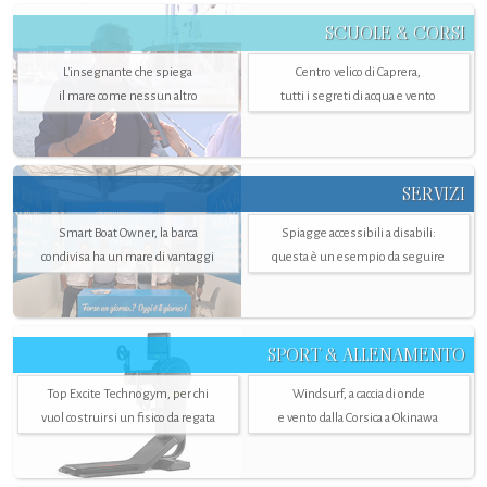
SCUOLE & CORSI
L'insegnante che spiega
Centro velico di Caprera,
il mare come nessun altro
tutti i segreti di acqua e vento
SERVIZI
Smart Boat Owner, la barca
Spiagge accessibili a disabili:
condivisa ha un mare di vantaggi
questa è un esempio da seguire
SPORT & ALLENAMENTO
Top Excite Technogym, per chi
Windsurf, a caccia di onde
vuol costruirsi un fisico da regata
e vento dalla Corsica a Okinawa