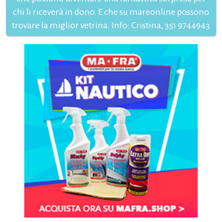
chi li riceverà in dono. E che su mareonline possono
trovare la miglior vetrina. Info: Cristina, 351 9744943