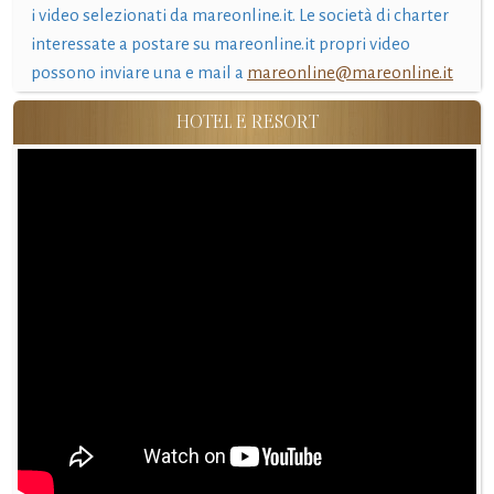
i video selezionati da mareonline.it. Le società di charter
interessate a postare su mareonline.it propri video
possono inviare una e mail a
mareonline@mareonline.it
HOTEL E RESORT