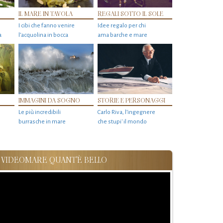
IL MARE IN TAVOLA
REGALI SOTTO IL SOLE
I cibi che fanno venire
Idee regalo per chi
a
l’acquolina in bocca
ama barche e mare
IMMAGINI DA SOGNO
STORIE E PERSONAGGI
Le più incredibili
Carlo Riva, l’ingegnere
burrasche in mare
che stupi' il mondo
VIDEOMARE QUANT'È BELLO