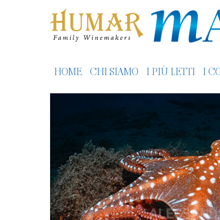
HOME
CHI SIAMO
I PIÙ LETTI
I C