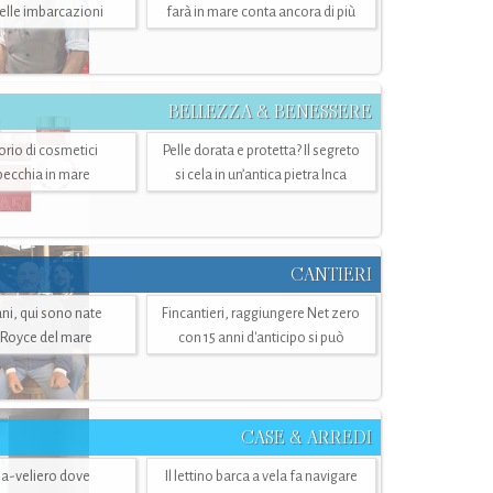
belle imbarcazioni
farà in mare conta ancora di più
BELLEZZA & BENESSERE
torio di cosmetici
Pelle dorata e protetta? Il segreto
specchia in mare
si cela in un’antica pietra Inca
CANTIERI
i, qui sono nate
Fincantieri, raggiungere Net zero
-Royce del mare
con 15 anni d'anticipo si può
CASE & ARREDI
ria-veliero dove
Il lettino barca a vela fa navigare