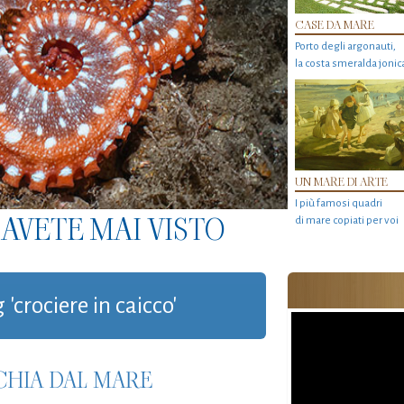
CASE DA MARE
Porto degli argonauti,
la costa smeralda jonic
UN MARE DI ARTE
I più famosi quadri
AVETE MAI VISTO
di mare copiati per voi
 'crociere in caicco'
RCHIA DAL MARE