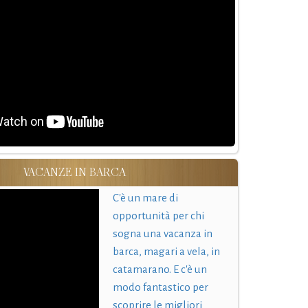
VACANZE IN BARCA
C'è un mare di
opportunità per chi
sogna una vacanza in
barca, magari a vela, in
catamarano. E c'è un
modo fantastico per
scoprire le migliori