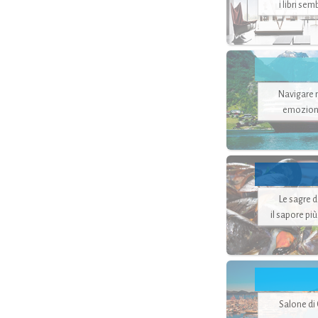
i libri se
Navigare ne
emozion
Le sagre 
il sapore pi
Salone di