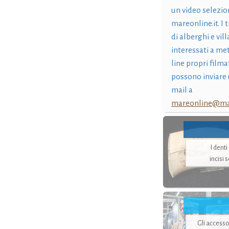
un video selezio
mareonline.it. I t
di alberghi e vil
interessati a me
line propri filma
possono inviare 
mail a
mareonline@mar
I dent
incisi 
Gli accesso