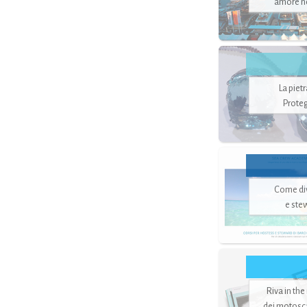
amore no
La piet
Proteg
Come di
e ste
Riva in the
dei motoscaf