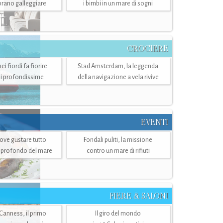
mbrano galleggiare
i bimbi in un mare di sogni
CROCIERE
i fiordi fa fiorire
Stad Amsterdam, la leggenda
i profondissime
della navigazione a vela rivive
EVENTI
dove gustare tutto
Fondali puliti, la missione
ù profondo del mare
contro un mare di rifiuti
FIERE & SALONI
 Canness, il primo
Il giro del mondo