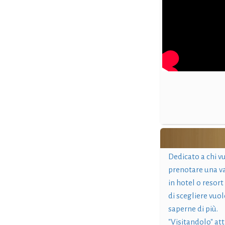
Dedicato a chi v
prenotare una v
in hotel o resort
di scegliere vuol
saperne di più.
"Visitandolo" at