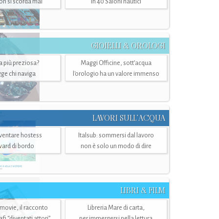
n si scorda mai
in 40 Saloni nautici
GIOIELLI & OROLOGI
ra più preziosa?
Maggi Officine, sott’acqua
ge chi naviga
l'orologio ha un valore immenso
LAVORI SULL’ACQUA
ventare hostess
Italsub: sommersi dal lavoro
ward di bordo
non è solo un modo di dire
LIBRI & FILM
 movie, il racconto
Libreria Mare di carta,
i “diventati attori”
per immergersi nella lettura