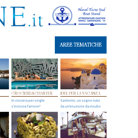
AREE TEMATICHE
CROCIERE&CHARTER
IDEE PER LA VACANZA
In crociera per single
Santorini, un sogno nato
s'incrocia l’amore?
da un’eruzione da incubo