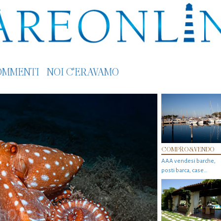
OMMENTI
NOI C'ERAVAMO
COMPRO&VENDO
AAA vendesi barche,
posti barca, case…