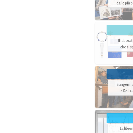
dalle più 
Il labora
che si 
Sangerman
le Rolls
La libre