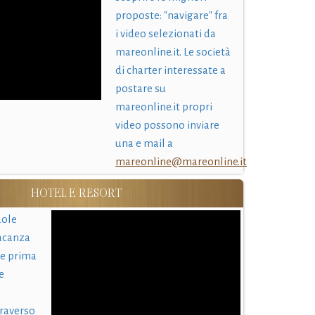
proposte: "navigare" fra
i video selezionati da
mareonline.it. Le società
di charter interessate a
postare su
mareonline.it propri
video possono inviare
una e mail a
mareonline@mareonline.it
HOTEL E RESORT
uole
acanza
 e prima
e
traverso