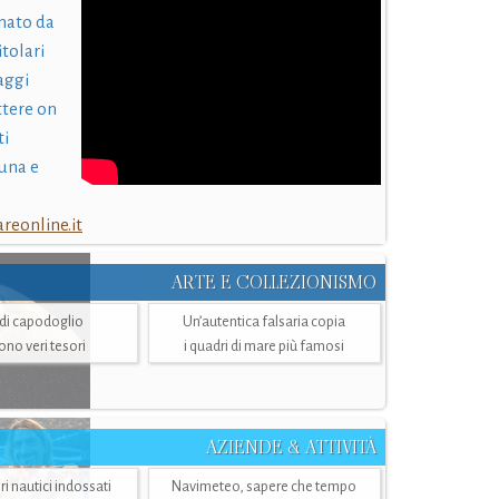
nato da
itolari
laggi
ttere on
ti
una e
eonline.it
ARTE E COLLEZIONISMO
i di capodoglio
Un’autentica falsaria copia
sono veri tesori
i quadri di mare più famosi
AZIENDE & ATTIVITÀ
ri nautici indossati
Navimeteo, sapere che tempo