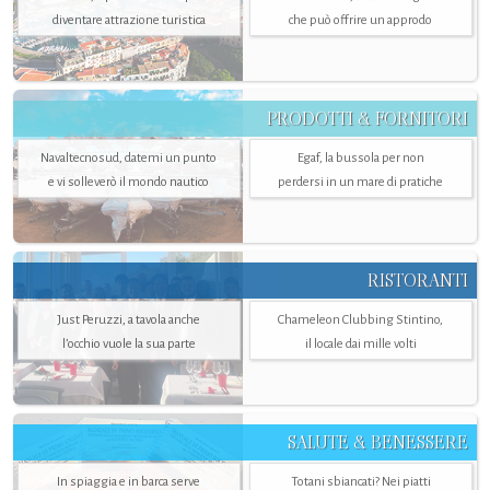
diventare attrazione turistica
che può offrire un approdo
PRODOTTI & FORNITORI
Navaltecnosud, datemi un punto
Egaf, la bussola per non
e vi solleverò il mondo nautico
perdersi in un mare di pratiche
RISTORANTI
Just Peruzzi, a tavola anche
Chameleon Clubbing Stintino,
l’occhio vuole la sua parte
il locale dai mille volti
SALUTE & BENESSERE
In spiaggia e in barca serve
Totani sbiancati? Nei piatti