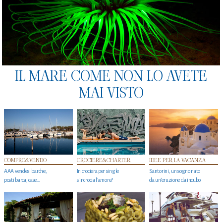
IL MARE COME NON LO AVETE
MAI VISTO
COMPRO&VENDO
CROCIERE&CHARTER
IDEE PER LA VACANZA
AAA vendesi barche,
In crociera per single
Santorini, un sogno nato
posti barca, case…
s'incrocia l’amore?
da un’eruzione da incubo