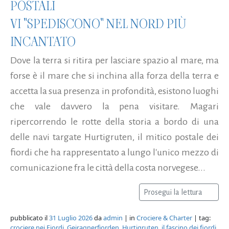
POSTALI
VI "SPEDISCONO" NEL NORD PIÙ
INCANTATO
Dove la terra si ritira per lasciare spazio al mare, ma
forse è il mare che si inchina alla forza della terra e
accetta la sua presenza in profondità, esistono luoghi
che vale davvero la pena visitare. Magari
ripercorrendo le rotte della storia a bordo di una
delle navi targate Hurtigruten, il mitico postale dei
fiordi che ha rappresentato a lungo l'unico mezzo di
comunicazione fra le città della costa norvegese...
Prosegui la lettura
pubblicato il
31 Luglio 2026
da
admin
| in
Crociere & Charter
| tag:
crociere nei Fiordi
,
Geiragnerfjorden
,
Hurtigruten
,
il fascino dei fiordi
,