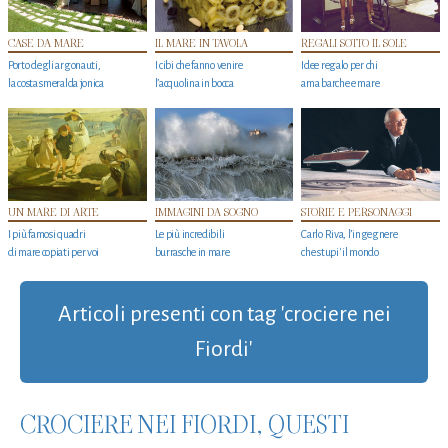
CASE DA MARE
IL MARE IN TAVOLA
REGALI SOTTO IL SOLE
Porto degli argonauti,
I cibi che fanno venire
Idee regalo per chi
la costa smeralda jonica
l’acquolina in bocca
ama barche e mare
UN MARE DI ARTE
IMMAGINI DA SOGNO
STORIE E PERSONAGGI
I più famosi quadri
Le più incredibili
Carlo Riva, l’ingegnere
di mare copiati per voi
burrasche in mare
che stupi' il mondo
Articoli presenti con tag 'crociere nei
Fiordi'
CROCIERE NEI FIORDI, QUESTI