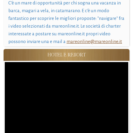
C'è un mare di opportunità per chi sogna una vacanza in
barca, magari a vela, in catamarano. E c'è un modo
fantastico per scoprire le migliori proposte: "navigare" fra
i video selezionati da mareonline.it. Le società di charter
interessate a postare su mareonline.it propri video
possono inviare una e mail a
mareonline@mareonline.it
HOTEL E RESORT