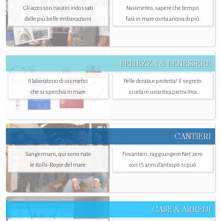
Gli accessori nautici indossati
Navimeteo, sapere che tempo
dalle più belle imbarcazioni
farà in mare conta ancora di più
BELLEZZA & BENESSERE
Il laboratorio di cosmetici
Pelle dorata e protetta? Il segreto
che si specchia in mare
si cela in un’antica pietra Inca
CANTIERI
Sangermani, qui sono nate
Fincantieri, raggiungere Net zero
le Rolls-Royce del mare
con 15 anni d'anticipo si può
CASE & ARREDI