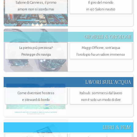
Salone di Canness, il primo
Il giro del mondo
amore non si scorda mai
in 40 Saloni nautici
GIOIELLI & OROLOGI
La pietra più preziosa?
Maggi Officine, sott’acqua
Protegge chi naviga
l'orologio ha un valore immenso
LAVORI SULL’ACQUA
Come diventare hostess
Italsub: sommersi dal lavoro
e steward di bordo
non è solo un modo di dire
LIBRI & FILM