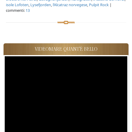
isole Lofoten
,
Lysefjorden
,
l’Alcatraz norvegese
,
Pulpit Rock
|
commenti:
13
VIDEOMARE QUANT'È BELLO