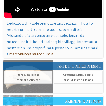
Dedicato a chi vuole prenotare una vacanza in hotel o
resort e prima di scegliere vuole saperne di più.
"Visitandolo" attraverso un video selezionato da
mareonline.it. I titolari di alberghi e villaggi interessati a
mettere on line propri filmati possono inviare una e mail
a
mareonline@mareonline.it
ARTE E COLLEZIONISMO
I denti di capodoglio
Un’autentica falsaria copia
incisi sono veri tesori
i quadri di mare più famosi
AZIENDE & ATTIVITÀ