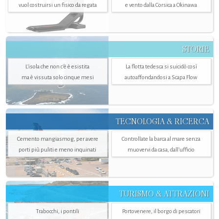
vuol costruirsi un fisico da regata
e vento dalla Corsica a Okinawa
STORIE
L’isola che non c'è è esistita
La flotta tedesca si suicidò così
ma è vissuta solo cinque mesi
autoaffondandosi a Scapa Flow
TECNOLOGIA & RICERCA
Cemento mangiasmog, per avere
Controllate la barca al mare senza
porti più puliti e meno inquinati
muovervi da casa, dall’ufficio
TURISMO & ATTRAZIONI
Trabocchi, i pontili
Portovenere, il borgo di pescatori