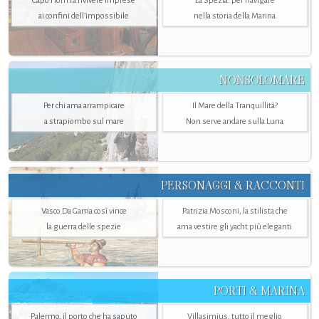
Capo Horn fa rivivere imprese
La Spezia. per navigare
ai confini dell’impossibile
nella storia della Marina
NONSOLOMARE
Per chi ama arrampicare
Il Mare della Tranquillità?
a strapiombo sul mare
Non serve andare sulla Luna
PERSONAGGI & RACCONTI
Vasco Da Gama così vince
Patrizia Mosconi, la stilista che
la guerra delle spezie
ama vestire gli yacht più eleganti
PORTI & MARINA
Palermo, il porto che ha saputo
Villasimius, tutto il meglio