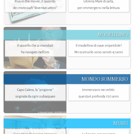
Riva in the movie, il racconto
Libreria Mare di carta,
dei motoscafi “diventati attori”
per immergersi nella lettura
MODELLISMO
Il vascello che ai mondiali
Il modellino di nave irripetibile?
ha navigato nell’oro
Per costruirlo sono serviti 47 anni
MONDO SOMMERSO
Capo Galera, la "prigione"
Immersioni nei relitti:
sognata da ogni subacqueo
questa è profonda 150 anni
MUSEI