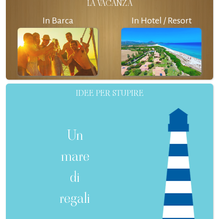
LA VACANZA
In Barca
In Hotel / Resort
IDEE PER STUPIRE
Un
mare
di
regali