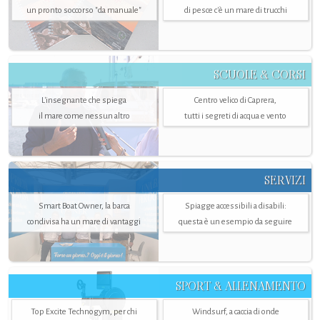
un pronto soccorso "da manuale"
di pesce c'è un mare di trucchi
SCUOLE & CORSI
L'insegnante che spiega
Centro velico di Caprera,
il mare come nessun altro
tutti i segreti di acqua e vento
SERVIZI
Smart Boat Owner, la barca
Spiagge accessibili a disabili:
condivisa ha un mare di vantaggi
questa è un esempio da seguire
SPORT & ALLENAMENTO
Top Excite Technogym, per chi
Windsurf, a caccia di onde