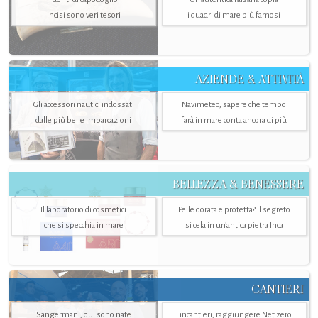
incisi sono veri tesori
i quadri di mare più famosi
AZIENDE & ATTIVITÀ
Gli accessori nautici indossati
Navimeteo, sapere che tempo
dalle più belle imbarcazioni
farà in mare conta ancora di più
BELLEZZA & BENESSERE
Il laboratorio di cosmetici
Pelle dorata e protetta? Il segreto
che si specchia in mare
si cela in un’antica pietra Inca
CANTIERI
Sangermani, qui sono nate
Fincantieri, raggiungere Net zero