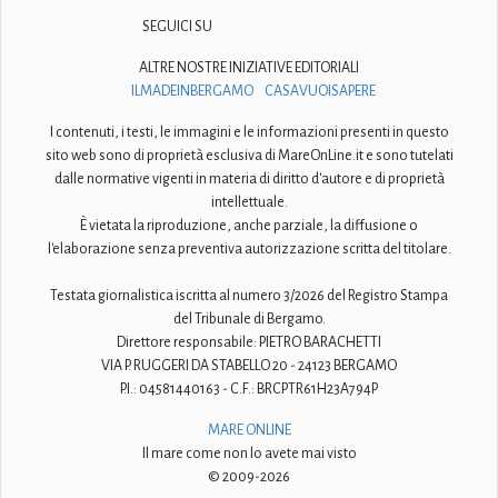
SEGUICI SU
ALTRE NOSTRE INIZIATIVE EDITORIALI
ILMADEINBERGAMO
CASAVUOISAPERE
I contenuti, i testi, le immagini e le informazioni presenti in questo
sito web sono di proprietà esclusiva di MareOnLine.it e sono tutelati
dalle normative vigenti in materia di diritto d'autore e di proprietà
intellettuale.
È vietata la riproduzione, anche parziale, la diffusione o
l'elaborazione senza preventiva autorizzazione scritta del titolare.
Testata giornalistica iscritta al numero 3/2026 del Registro Stampa
del Tribunale di Bergamo.
Direttore responsabile: PIETRO BARACHETTI
VIA P. RUGGERI DA STABELLO 20 - 24123 BERGAMO
P.I.: 04581440163 - C.F.: BRCPTR61H23A794P
MARE ONLINE
Il mare come non lo avete mai visto
© 2009-2026