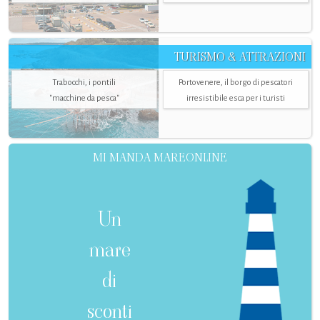
TURISMO & ATTRAZIONI
Trabocchi, i pontili
Portovenere, il borgo di pescatori
"macchine da pesca"
irresistibile esca per i turisti
MI MANDA MAREONLINE
Un
mare
di
sconti