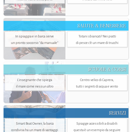
SALUTE & BENESSERE
In spiaggia e in barca serve
Totani sbiancati? Nei piatti
un pronto soccorso "da manuale"
di pesce c'è un mare di trucchi
SCUOLE & CORSI
L'insegnante che spiega
Centro velico di Caprera,
il mare come nessun altro
tutti i segreti di acqua e vento
SERVIZI
Smart Boat Owner, la barca
Spiagge accessibili a disabili:
condivisa ha un mare di vantaggi
questa è un esempio da seguire