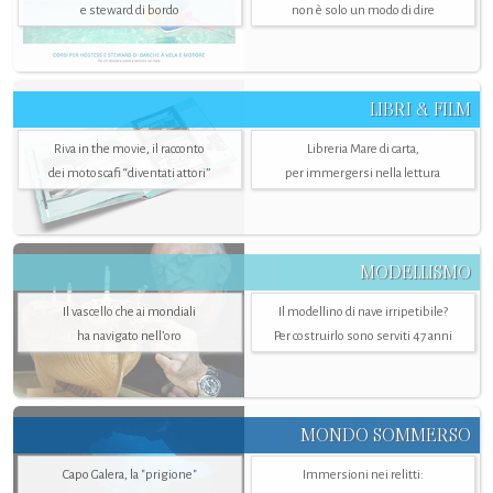
e steward di bordo
non è solo un modo di dire
LIBRI & FILM
Riva in the movie, il racconto
Libreria Mare di carta,
dei motoscafi “diventati attori”
per immergersi nella lettura
MODELLISMO
Il vascello che ai mondiali
Il modellino di nave irripetibile?
ha navigato nell’oro
Per costruirlo sono serviti 47 anni
MONDO SOMMERSO
Capo Galera, la "prigione"
Immersioni nei relitti: