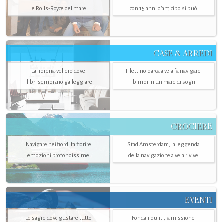
le Rolls-Royce del mare
con 15 anni d'anticipo si può
CASE & ARREDI
La libreria-veliero dove
Il lettino barca a vela fa navigare
i libri sembrano galleggiare
i bimbi in un mare di sogni
CROCIERE
Navigare nei fiordi fa fiorire
Stad Amsterdam, la leggenda
emozioni profondissime
della navigazione a vela rivive
EVENTI
Le sagre dove gustare tutto
Fondali puliti, la missione