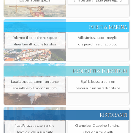
la guerra delle spezie
ama vestire gli yacht più eleganti
PORTI & MARINA
Palermo, il porto che ha saputo
Villasimius, tutto il meglio
diventare attrazione turistica
che può offrire un approdo
PRODOTTI & FORNITORI
Navaltecnosud, datemi un punto
Egaf, la bussola per non
e vi solleverò il mondo nautico
perdersi in un mare di pratiche
RISTORANTI
Just Peruzzi, a tavola anche
Chameleon Clubbing Stintino,
l’occhio vuole la sua parte
il locale dai mille volti