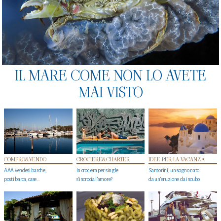
IL MARE COME NON LO AVETE
MAI VISTO
COMPRO&VENDO
CROCIERE&CHARTER
IDEE PER LA VACANZA
AAA vendesi barche,
In crociera per single
Santorini, un sogno nato
posti barca, case…
s'incrocia l’amore?
da un’eruzione da incubo