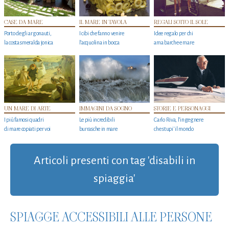
CASE DA MARE
IL MARE IN TAVOLA
REGALI SOTTO IL SOLE
Porto degli argonauti,
I cibi che fanno venire
Idee regalo per chi
la costa smeralda jonica
l’acquolina in bocca
ama barche e mare
UN MARE DI ARTE
IMMAGINI DA SOGNO
STORIE E PERSONAGGI
I più famosi quadri
Le più incredibili
Carlo Riva, l’ingegnere
di mare copiati per voi
burrasche in mare
che stupi' il mondo
Articoli presenti con tag 'disabili in
spiaggia'
SPIAGGE ACCESSIBILI ALLE PERSONE