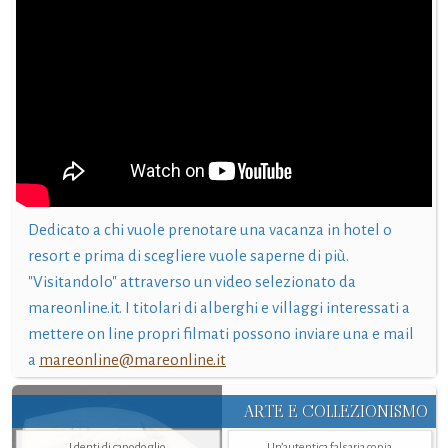
Dedicato a chi vuole prenotare una vacanza in hotel o
resort e prima di scegliere vuole saperne di più.
"Visitandolo" attraverso un video selezionato da
mareonline.it. I titolari di alberghi e villaggi interessati a
mettere on line propri filmati possono inviare una e mail
a
mareonline@mareonline.it
ARTE E COLLEZIONISMO
I denti di capodoglio
Un’autentica falsaria copia