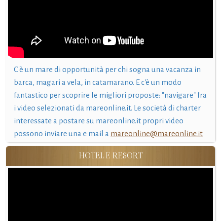
C'è un mare di opportunità per chi sogna una vacanza in
barca, magari a vela, in catamarano. E c'è un modo
fantastico per scoprire le migliori proposte: "navigare" fra
i video selezionati da mareonline.it. Le società di charter
interessate a postare su mareonline.it propri video
possono inviare una e mail a
mareonline@mareonline.it
HOTEL E RESORT