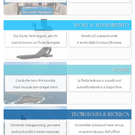
SPORT & ALLENAMENTO
Top Excite Technogym, per chi
Windsurf, a caccia di onde
vuol costruirsi un fisico da regata
e vento dalla Corsica a Okinawa
STORIE
L’isola che non c'è è esistita
La flotta tedesca si suicidò così
ma è vissuta solo cinque mesi
autoaffondandosi a Scapa Flow
TECNOLOGIA & RICERCA
Cemento mangiasmog, per avere
Controllate la barca al mare senza
porti più puliti e meno inquinati
muovervi da casa, dall’ufficio