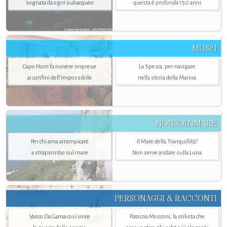
sognata da ogni subacqueo
questa è profonda 150 anni
MUSEI
Capo Horn fa rivivere imprese
La Spezia. per navigare
ai confini dell’impossibile
nella storia della Marina
NONSOLOMARE
Per chi ama arrampicare
Il Mare della Tranquillità?
a strapiombo sul mare
Non serve andare sulla Luna
PERSONAGGI & RACCONTI
Vasco Da Gama così vince
Patrizia Mosconi, la stilista che