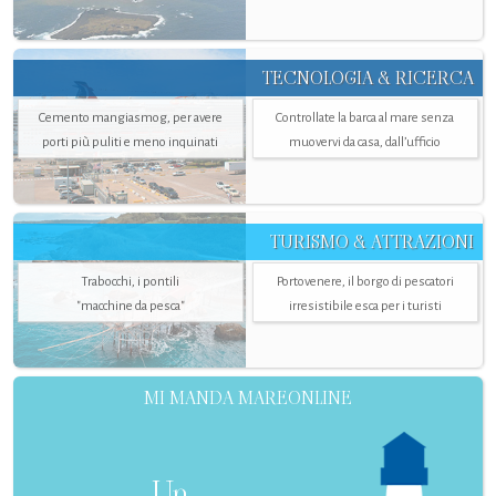
TECNOLOGIA & RICERCA
Cemento mangiasmog, per avere
Controllate la barca al mare senza
porti più puliti e meno inquinati
muovervi da casa, dall’ufficio
TURISMO & ATTRAZIONI
Trabocchi, i pontili
Portovenere, il borgo di pescatori
"macchine da pesca"
irresistibile esca per i turisti
MI MANDA MAREONLINE
Un