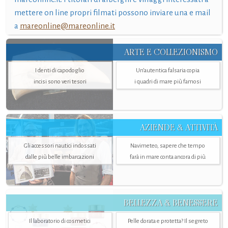
mettere on line propri filmati possono inviare una e mail
a
mareonline@mareonline.it
ARTE E COLLEZIONISMO
I denti di capodoglio
Un’autentica falsaria copia
incisi sono veri tesori
i quadri di mare più famosi
AZIENDE & ATTIVITÀ
Gli accessori nautici indossati
Navimeteo, sapere che tempo
dalle più belle imbarcazioni
farà in mare conta ancora di più
BELLEZZA & BENESSERE
Il laboratorio di cosmetici
Pelle dorata e protetta? Il segreto