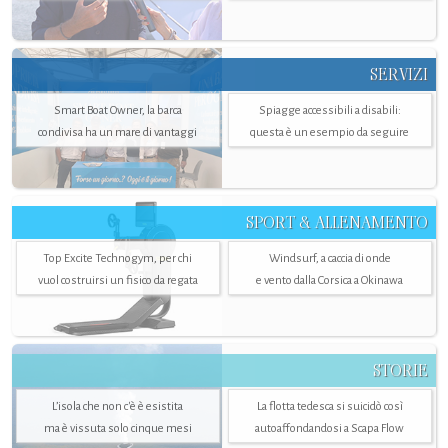
SERVIZI
Smart Boat Owner, la barca
Spiagge accessibili a disabili:
condivisa ha un mare di vantaggi
questa è un esempio da seguire
SPORT & ALLENAMENTO
Top Excite Technogym, per chi
Windsurf, a caccia di onde
vuol costruirsi un fisico da regata
e vento dalla Corsica a Okinawa
STORIE
L’isola che non c'è è esistita
La flotta tedesca si suicidò così
ma è vissuta solo cinque mesi
autoaffondandosi a Scapa Flow