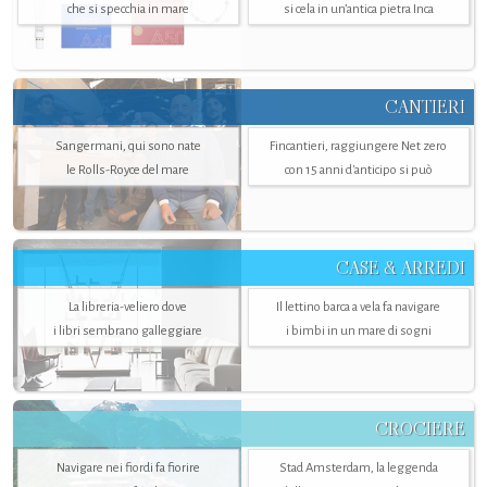
che si specchia in mare
si cela in un’antica pietra Inca
CANTIERI
Sangermani, qui sono nate
Fincantieri, raggiungere Net zero
le Rolls-Royce del mare
con 15 anni d'anticipo si può
CASE & ARREDI
La libreria-veliero dove
Il lettino barca a vela fa navigare
i libri sembrano galleggiare
i bimbi in un mare di sogni
CROCIERE
Navigare nei fiordi fa fiorire
Stad Amsterdam, la leggenda