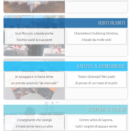
RISTORANTI
Just Peruzzi, a tavola anche
Chameleon Clubbing Stintino,
l’occhio vuole la sua parte
il locale dai mille volti
SALUTE & BENESSERE
In spiaggia e in barca serve
Totani sbiancati? Nei piatti
un pronto soccorso "da manuale"
di pesce c'è un mare di trucchi
SCUOLE & CORSI
L'insegnante che spiega
Centro velico di Caprera,
il mare come nessun altro
tutti i segreti di acqua e vento