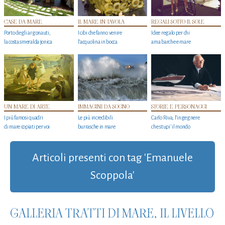
CASE DA MARE
IL MARE IN TAVOLA
REGALI SOTTO IL SOLE
Porto degli argonauti,
I cibi che fanno venire
Idee regalo per chi
la costa smeralda jonica
l’acquolina in bocca
ama barche e mare
UN MARE DI ARTE
IMMAGINI DA SOGNO
STORIE E PERSONAGGI
I più famosi quadri
Le più incredibili
Carlo Riva, l’ingegnere
di mare copiati per voi
burrasche in mare
che stupi' il mondo
Articoli presenti con tag 'Emanuele
Scoppola'
GALLERIA TRATTI DI MARE, IL LIVELLO