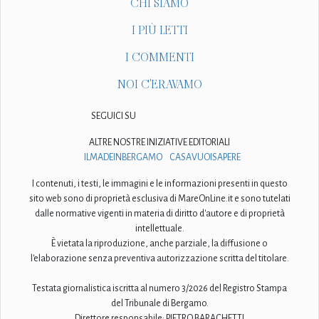
CHI SIAMO
I PIÙ LETTI
I COMMENTI
NOI C'ERAVAMO
SEGUICI SU
ALTRE NOSTRE INIZIATIVE EDITORIALI
ILMADEINBERGAMO
CASAVUOISAPERE
I contenuti, i testi, le immagini e le informazioni presenti in questo
sito web sono di proprietà esclusiva di MareOnLine.it e sono tutelati
dalle normative vigenti in materia di diritto d'autore e di proprietà
intellettuale.
È vietata la riproduzione, anche parziale, la diffusione o
l'elaborazione senza preventiva autorizzazione scritta del titolare.
Testata giornalistica iscritta al numero 3/2026 del Registro Stampa
del Tribunale di Bergamo.
Direttore responsabile: PIETRO BARACHETTI