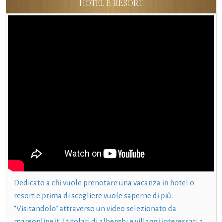
HOTEL E RESORT
Dedicato a chi vuole prenotare una vacanza in hotel o
resort e prima di scegliere vuole saperne di più.
"Visitandolo" attraverso un video selezionato da
mareonline.it. I titolari di alberghi e villaggi interessati a