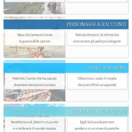
PERSONAGGI & RACCONTI
Vasco Da Gama così vince
Patrizia Mosconi, la stilista che
la guerra delle spezie
ama vestire gli yacht più eleganti
PORTI & MARINA
Palermo, il porto che ha saputo
Villasimius, tutto il meglio
diventare attrazione turistica
che può offrire un approdo
PRODOTTI & FORNITORI
Navaltecnosud, datemi un punto
Egaf, la bussola per non
e vi solleverò il mondo nautico
perdersi in un mare di pratiche