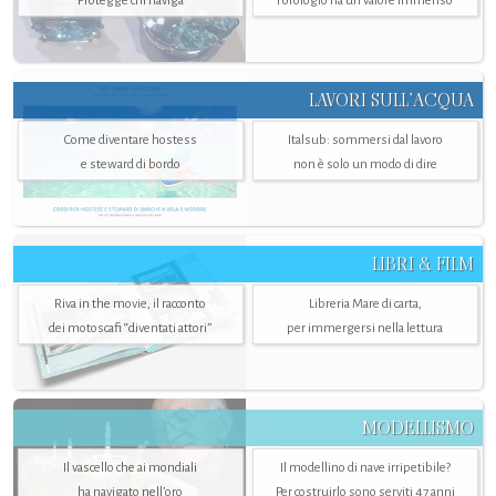
Protegge chi naviga
l'orologio ha un valore immenso
LAVORI SULL’ACQUA
Come diventare hostess
Italsub: sommersi dal lavoro
e steward di bordo
non è solo un modo di dire
LIBRI & FILM
Riva in the movie, il racconto
Libreria Mare di carta,
dei motoscafi “diventati attori”
per immergersi nella lettura
MODELLISMO
Il vascello che ai mondiali
Il modellino di nave irripetibile?
ha navigato nell’oro
Per costruirlo sono serviti 47 anni