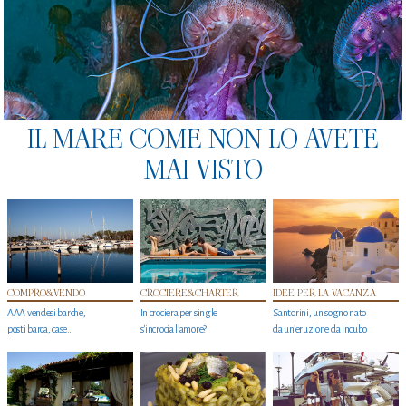
IL MARE COME NON LO AVETE
MAI VISTO
COMPRO&VENDO
CROCIERE&CHARTER
IDEE PER LA VACANZA
AAA vendesi barche,
In crociera per single
Santorini, un sogno nato
posti barca, case…
s'incrocia l’amore?
da un’eruzione da incubo