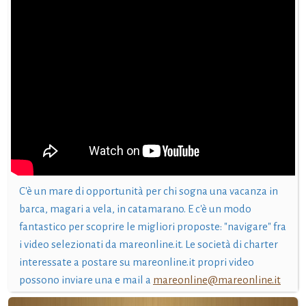
C'è un mare di opportunità per chi sogna una vacanza in
barca, magari a vela, in catamarano. E c'è un modo
fantastico per scoprire le migliori proposte: "navigare" fra
i video selezionati da mareonline.it. Le società di charter
interessate a postare su mareonline.it propri video
possono inviare una e mail a
mareonline@mareonline.it