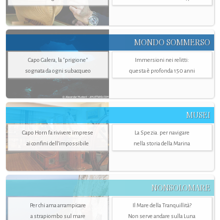
MONDO SOMMERSO
Capo Galera, la "prigione"
Immersioni nei relitti:
sognata da ogni subacqueo
questa è profonda 150 anni
MUSEI
Capo Horn fa rivivere imprese
La Spezia. per navigare
ai confini dell’impossibile
nella storia della Marina
NONSOLOMARE
Per chi ama arrampicare
Il Mare della Tranquillità?
a strapiombo sul mare
Non serve andare sulla Luna