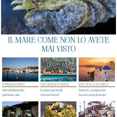
IL MARE COME NON LO AVETE
MAI VISTO
COMPRO&VENDO
CROCIERE&CHARTER
IDEE PER LA VACANZA
AAA vendesi barche,
In crociera per single
Santorini, un sogno nato
posti barca, case…
s'incrocia l’amore?
da un’eruzione da incubo