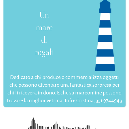
Un
mare
di
regali
Dedicato a chi produce o commercializza oggetti
che possono diventare una fantastica sorpresa per
chi li riceverà in dono. E che su mareonline possono
trovare la miglior vetrina. Info: Cristina, 351 9744943