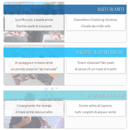
RISTORANTI
Just Peruzzi, a tavola anche
Chameleon Clubbing Stintino,
l’occhio vuole la sua parte
il locale dai mille volti
SALUTE & BENESSERE
In spiaggia e in barca serve
Totani sbiancati? Nei piatti
un pronto soccorso "da manuale"
di pesce c'è un mare di trucchi
SCUOLE & CORSI
L'insegnante che spiega
Centro velico di Caprera,
il mare come nessun altro
tutti i segreti di acqua e vento