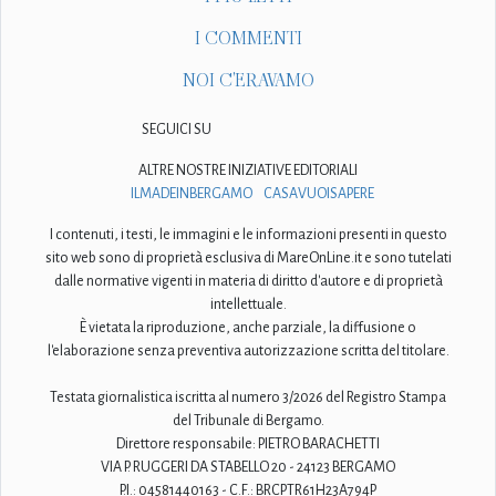
I COMMENTI
NOI C'ERAVAMO
SEGUICI SU
ALTRE NOSTRE INIZIATIVE EDITORIALI
ILMADEINBERGAMO
CASAVUOISAPERE
I contenuti, i testi, le immagini e le informazioni presenti in questo
sito web sono di proprietà esclusiva di MareOnLine.it e sono tutelati
dalle normative vigenti in materia di diritto d'autore e di proprietà
intellettuale.
È vietata la riproduzione, anche parziale, la diffusione o
l'elaborazione senza preventiva autorizzazione scritta del titolare.
Testata giornalistica iscritta al numero 3/2026 del Registro Stampa
del Tribunale di Bergamo.
Direttore responsabile: PIETRO BARACHETTI
VIA P. RUGGERI DA STABELLO 20 - 24123 BERGAMO
P.I.: 04581440163 - C.F.: BRCPTR61H23A794P