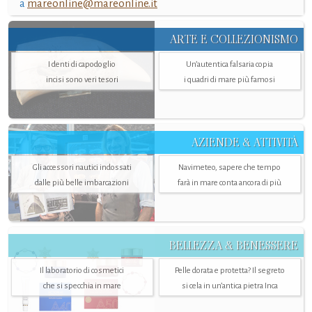
a
mareonline@mareonline.it
ARTE E COLLEZIONISMO
I denti di capodoglio
Un’autentica falsaria copia
incisi sono veri tesori
i quadri di mare più famosi
AZIENDE & ATTIVITÀ
Gli accessori nautici indossati
Navimeteo, sapere che tempo
dalle più belle imbarcazioni
farà in mare conta ancora di più
BELLEZZA & BENESSERE
Il laboratorio di cosmetici
Pelle dorata e protetta? Il segreto
che si specchia in mare
si cela in un’antica pietra Inca