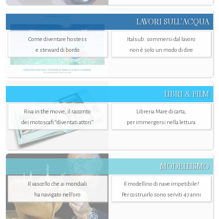
LAVORI SULL’ACQUA
Come diventare hostess
Italsub: sommersi dal lavoro
e steward di bordo
non è solo un modo di dire
LIBRI & FILM
Riva in the movie, il racconto
Libreria Mare di carta,
dei motoscafi “diventati attori”
per immergersi nella lettura
MODELLISMO
Il vascello che ai mondiali
Il modellino di nave irripetibile?
ha navigato nell’oro
Per costruirlo sono serviti 47 anni