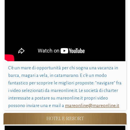
C'è un mare di opportunità per chi sogna una vacanza in
barca, magari a vela, in catamarano. E c'è un modo
fantastico per scoprire le migliori proposte: "navigare" fra
i video selezionati da mareonline.it. Le società di charter
interessate a postare su mareonline.it propri video
possono inviare una e mail a
mareonline@mareonline.it
HOTEL E RESORT