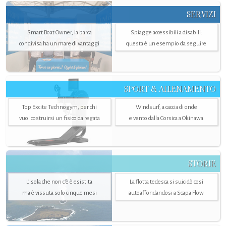
SERVIZI
Smart Boat Owner, la barca
Spiagge accessibili a disabili:
condivisa ha un mare di vantaggi
questa è un esempio da seguire
SPORT & ALLENAMENTO
Top Excite Technogym, per chi
Windsurf, a caccia di onde
vuol costruirsi un fisico da regata
e vento dalla Corsica a Okinawa
STORIE
L’isola che non c'è è esistita
La flotta tedesca si suicidò così
ma è vissuta solo cinque mesi
autoaffondandosi a Scapa Flow