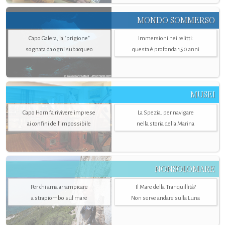
MONDO SOMMERSO
Capo Galera, la "prigione"
Immersioni nei relitti:
sognata da ogni subacqueo
questa è profonda 150 anni
MUSEI
Capo Horn fa rivivere imprese
La Spezia. per navigare
ai confini dell’impossibile
nella storia della Marina
NONSOLOMARE
Per chi ama arrampicare
Il Mare della Tranquillità?
a strapiombo sul mare
Non serve andare sulla Luna