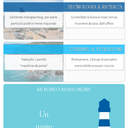
TECNOLOGIA & RICERCA
Cemento mangiasmog, per avere
Controllate la barca al mare senza
porti più puliti e meno inquinati
muovervi da casa, dall’ufficio
TURISMO & ATTRAZIONI
Trabocchi, i pontili
Portovenere, il borgo di pescatori
"macchine da pesca"
irresistibile esca per i turisti
MI MANDA MAREONLINE
Un
mare