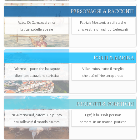
PERSONAGGI & RACCONTI
Vasco Da Gama così vince
Patrizia Mosconi, la stilista che
la guerra delle spezie
ama vestire gli yacht più eleganti
PORTI & MARINA
Palermo, il porto che ha saputo
Villasimius, tutto il meglio
diventare attrazione turistica
che può offrire un approdo
PRODOTTI & FORNITORI
Navaltecnosud, datemi un punto
Egaf, la bussola per non
e vi solleverò il mondo nautico
perdersi in un mare di pratiche