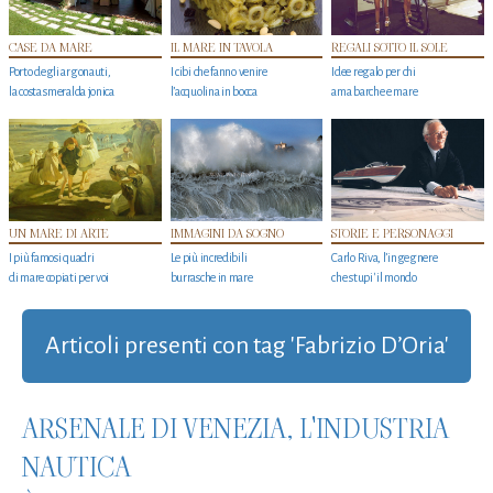
CASE DA MARE
IL MARE IN TAVOLA
REGALI SOTTO IL SOLE
Porto degli argonauti,
I cibi che fanno venire
Idee regalo per chi
la costa smeralda jonica
l’acquolina in bocca
ama barche e mare
UN MARE DI ARTE
IMMAGINI DA SOGNO
STORIE E PERSONAGGI
I più famosi quadri
Le più incredibili
Carlo Riva, l’ingegnere
di mare copiati per voi
burrasche in mare
che stupi' il mondo
Articoli presenti con tag 'Fabrizio D’Oria'
ARSENALE DI VENEZIA, L'INDUSTRIA
NAUTICA