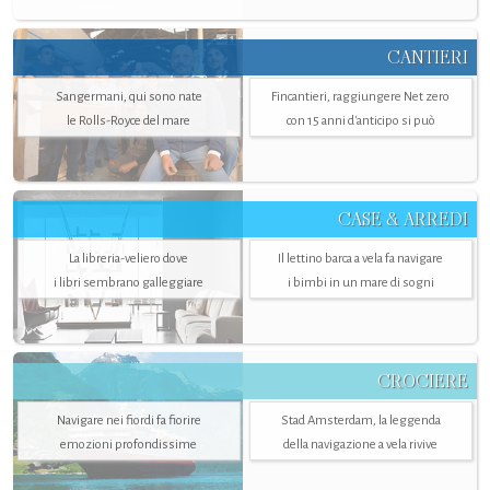
CANTIERI
Sangermani, qui sono nate
Fincantieri, raggiungere Net zero
le Rolls-Royce del mare
con 15 anni d'anticipo si può
CASE & ARREDI
La libreria-veliero dove
Il lettino barca a vela fa navigare
i libri sembrano galleggiare
i bimbi in un mare di sogni
CROCIERE
Navigare nei fiordi fa fiorire
Stad Amsterdam, la leggenda
emozioni profondissime
della navigazione a vela rivive