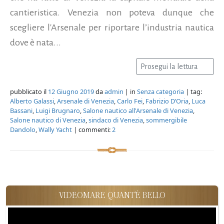
cantieristica. Venezia non poteva dunque che
scegliere l'Arsenale per riportare l’industria nautica
dove è nata...
Prosegui la lettura
pubblicato il
12 Giugno 2019
da
admin
| in
Senza categoria
| tag:
Alberto Galassi
,
Arsenale di Venezia
,
Carlo Fei
,
Fabrizio D’Oria
,
Luca
Bassani
,
Luigi Brugnaro
,
Salone nautico all'Arsenale di Venezia
,
Salone nautico di Venezia
,
sindaco di Venezia
,
sommergibile
Dandolo
,
Wally Yacht
| commenti:
2
VIDEOMARE QUANT'È BELLO