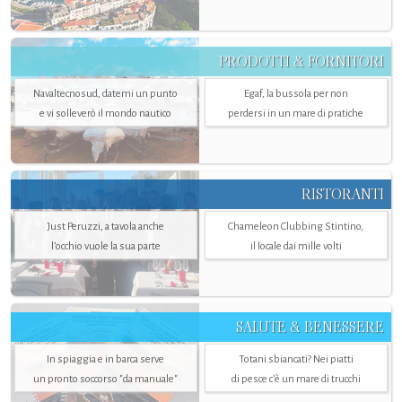
PRODOTTI & FORNITORI
Navaltecnosud, datemi un punto
Egaf, la bussola per non
e vi solleverò il mondo nautico
perdersi in un mare di pratiche
RISTORANTI
Just Peruzzi, a tavola anche
Chameleon Clubbing Stintino,
l’occhio vuole la sua parte
il locale dai mille volti
SALUTE & BENESSERE
In spiaggia e in barca serve
Totani sbiancati? Nei piatti
un pronto soccorso "da manuale"
di pesce c'è un mare di trucchi