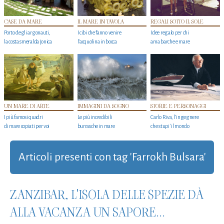
CASE DA MARE
IL MARE IN TAVOLA
REGALI SOTTO IL SOLE
Porto degli argonauti,
I cibi che fanno venire
Idee regalo per chi
la costa smeralda jonica
l’acquolina in bocca
ama barche e mare
UN MARE DI ARTE
IMMAGINI DA SOGNO
STORIE E PERSONAGGI
I più famosi quadri
Le più incredibili
Carlo Riva, l’ingegnere
di mare copiati per voi
burrasche in mare
che stupi' il mondo
Articoli presenti con tag 'Farrokh Bulsara'
ZANZIBAR, L'ISOLA DELLE SPEZIE DÀ
ALLA VACANZA UN SAPORE...