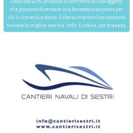
Dedicato a chi produce o commercializza oggetti
che possono diventare una fantastica sorpresa per
chi li riceverà in dono. E che su mareonline possono
trovare la miglior vetrina. Info: Cristina, 351 9744943