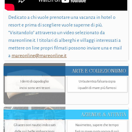
Dedicato a chi vuole prenotare una vacanza in hotel o
resort e prima di scegliere vuole saperne di più.
"Visitandolo" attraverso un video selezionato da
mareonline.it. I titolari di alberghi e villaggi interessati a
mettere on line propri filmati possono inviare una e mail
a
mareonline@mareonline.it
ARTE E COLLEZIONISMO
I denti di capodoglio
Un’autentica falsaria copia
incisi sono veri tesori
i quadri di mare più famosi
AZIENDE & ATTIVITÀ
Gli accessori nautici indossati
Navimeteo, sapere che tempo
dalle più belle imbarcazioni
farà in mare conta ancora di più