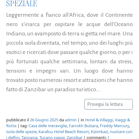
SPEZIALE
Leggermente a fianco all'Africa, dove il Continente
nero s'inarca per ospitare le acque dell'Oceano
Indiano, un avamposto di terra si getta nel mare. Una
piccola isola diventata, nel tempo, uno dei luoghi più
esotici e ricercati dove passare qualche giorno, o per i
più fortunati qualche settimana, lontani da stress,
tensioni e impegni vari. Un luogo dove hanno
trovato posto numerosi resort e attrazioni che hanno
fatto di Zanzibar un paradiso turistico...
Prosegui la lettura
pubblicato il
26 Giugno 2025
da
admin
| in
Hotel & Villaggi
,
Viaggi &
Rotte
| tag:
Casa delle meraviglie
,
Farrokh Bulsara
,
Freddy Mercury
,
isola delle spezie
,
Karafuu Hotel Beach Resort
,
Kizimkazi
,
nuotare con
i delfini
,
Tanzania
,
Tucano viaggi
,
Zanzibar
| commenti:
1