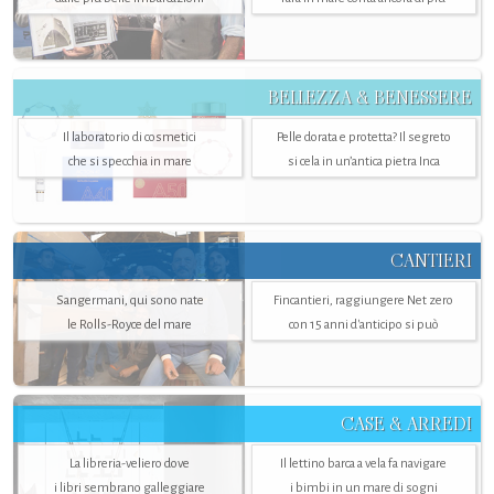
BELLEZZA & BENESSERE
Il laboratorio di cosmetici
Pelle dorata e protetta? Il segreto
che si specchia in mare
si cela in un’antica pietra Inca
CANTIERI
Sangermani, qui sono nate
Fincantieri, raggiungere Net zero
le Rolls-Royce del mare
con 15 anni d'anticipo si può
CASE & ARREDI
La libreria-veliero dove
Il lettino barca a vela fa navigare
i libri sembrano galleggiare
i bimbi in un mare di sogni