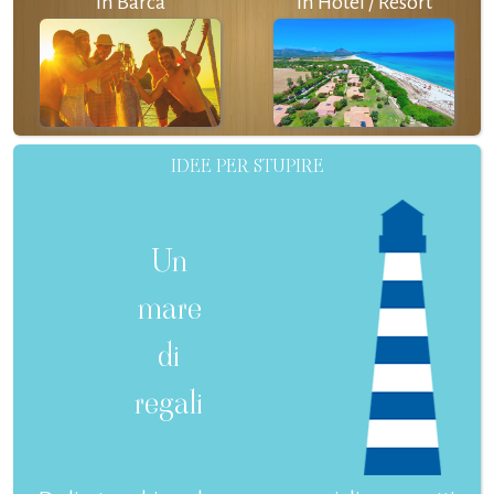
In Barca
In Hotel / Resort
IDEE PER STUPIRE
Un
mare
di
regali