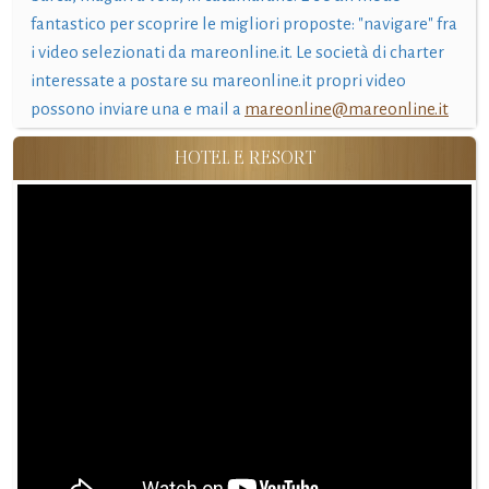
fantastico per scoprire le migliori proposte: "navigare" fra
i video selezionati da mareonline.it. Le società di charter
interessate a postare su mareonline.it propri video
possono inviare una e mail a
mareonline@mareonline.it
HOTEL E RESORT