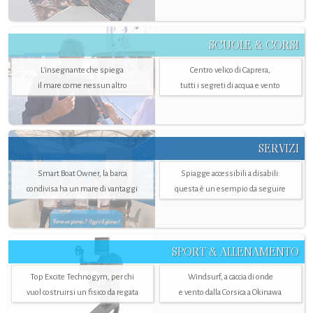
SCUOLE & CORSI
L'insegnante che spiega
Centro velico di Caprera,
il mare come nessun altro
tutti i segreti di acqua e vento
SERVIZI
Smart Boat Owner, la barca
Spiagge accessibili a disabili:
condivisa ha un mare di vantaggi
questa è un esempio da seguire
SPORT & ALLENAMENTO
Top Excite Technogym, per chi
Windsurf, a caccia di onde
vuol costruirsi un fisico da regata
e vento dalla Corsica a Okinawa