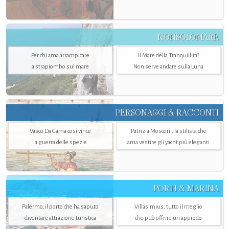
NONSOLOMARE
Per chi ama arrampicare
Il Mare della Tranquillità?
a strapiombo sul mare
Non serve andare sulla Luna
PERSONAGGI & RACCONTI
Vasco Da Gama così vince
Patrizia Mosconi, la stilista che
la guerra delle spezie
ama vestire gli yacht più eleganti
PORTI & MARINA
Palermo, il porto che ha saputo
Villasimius, tutto il meglio
diventare attrazione turistica
che può offrire un approdo