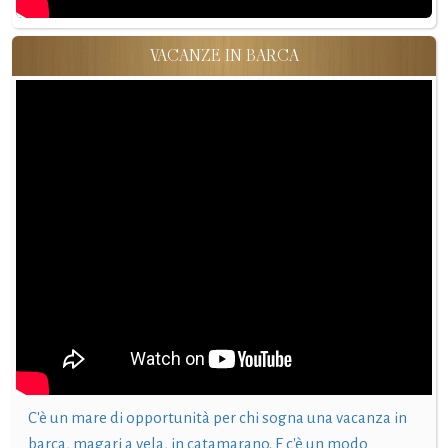
VACANZE IN BARCA
C'è un mare di opportunità per chi sogna una vacanza in
barca, magari a vela, in catamarano. E c'è un modo