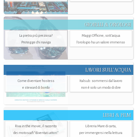
GIOIELLI & OROLOGI
La pietra più preziosa?
Maggi Officine, sott’acqua
Protegge chi naviga
l'orologio ha un valore immenso
LAVORI SULL’ACQUA
Come diventare hostess
Italsub: sommersi dal lavoro
e steward di bordo
non è solo un modo di dire
LIBRI & FILM
Riva in the movie, il racconto
Libreria Mare di carta,
dei motoscafi “diventati attori”
per immergersi nella lettura