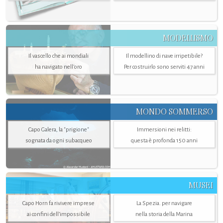
MODELLISMO
Il vascello che ai mondiali
Il modellino di nave irripetibile?
ha navigato nell’oro
Per costruirlo sono serviti 47 anni
MONDO SOMMERSO
Capo Galera, la "prigione"
Immersioni nei relitti:
sognata da ogni subacqueo
questa è profonda 150 anni
MUSEI
Capo Horn fa rivivere imprese
La Spezia. per navigare
ai confini dell’impossibile
nella storia della Marina