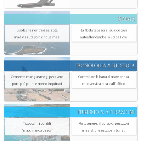
STORIE
L’isola che non c'è è esistita
La flotta tedesca si suicidò così
ma è vissuta solo cinque mesi
autoaffondandosi a Scapa Flow
TECNOLOGIA & RICERCA
Cemento mangiasmog, per avere
Controllate la barca al mare senza
porti più puliti e meno inquinati
muovervi da casa, dall’ufficio
TURISMO & ATTRAZIONI
Trabocchi, i pontili
Portovenere, il borgo di pescatori
"macchine da pesca"
irresistibile esca per i turisti