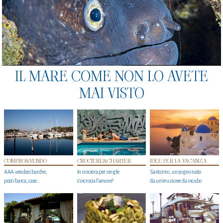
IL MARE COME NON LO AVETE
MAI VISTO
COMPRO&VENDO
CROCIERE&CHARTER
IDEE PER LA VACANZA
AAA vendesi barche,
In crociera per single
Santorini, un sogno nato
posti barca, case…
s'incrocia l’amore?
da un’eruzione da incubo