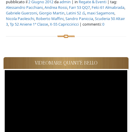
pubblicato il
2 Giugno 2012
da
admin
| in
Regate & Eventi
| tag:
Alessandro Pacchiani
,
Andrea Rossi
,
Farr 53 QQ7
,
Felci 61 Almabrada
,
Gabriele Guerzoni
,
Giorgio Martin
,
Latini 52 .G
,
maxi Sagamore
,
Nicola Paoleschi
,
Roberto Maffini
,
Sandro Paniccia
,
Scuderia 50 Altair
3
,
Tp 52 Aniene 1° Classe
,
X-55 Capricciricci
| commenti:
0
VIDEOMARE QUANT'È BELLO