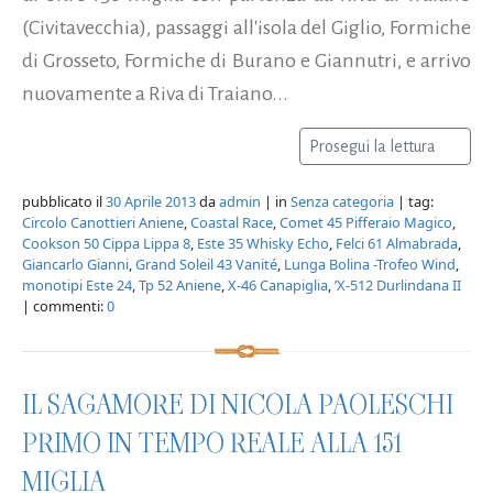
(Civitavecchia), passaggi all'isola del Giglio, Formiche
di Grosseto, Formiche di Burano e Giannutri, e arrivo
nuovamente a Riva di Traiano...
Prosegui la lettura
pubblicato il
30 Aprile 2013
da
admin
| in
Senza categoria
| tag:
Circolo Canottieri Aniene
,
Coastal Race
,
Comet 45 Pifferaio Magico
,
Cookson 50 Cippa Lippa 8
,
Este 35 Whisky Echo
,
Felci 61 Almabrada
,
Giancarlo Gianni
,
Grand Soleil 43 Vanité
,
Lunga Bolina -Trofeo Wind
,
monotipi Este 24
,
Tp 52 Aniene
,
X-46 Canapiglia
,
’X-512 Durlindana II
| commenti:
0
IL SAGAMORE DI NICOLA PAOLESCHI
PRIMO IN TEMPO REALE ALLA 151
MIGLIA