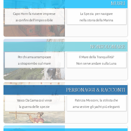
MUSEI
Capo Horn fa rivivere imprese
La Spezia. per navigare
ai confini dell’impossibile
nella storia della Marina
NONSOLOMARE
Per chi ama arrampicare
Il Mare della Tranquillità?
a strapiombo sul mare
Non serve andare sulla Luna
PERSONAGGI & RACCONTI
Vasco Da Gama così vince
Patrizia Mosconi, la stilista che
la guerra delle spezie
ama vestire gli yacht più eleganti