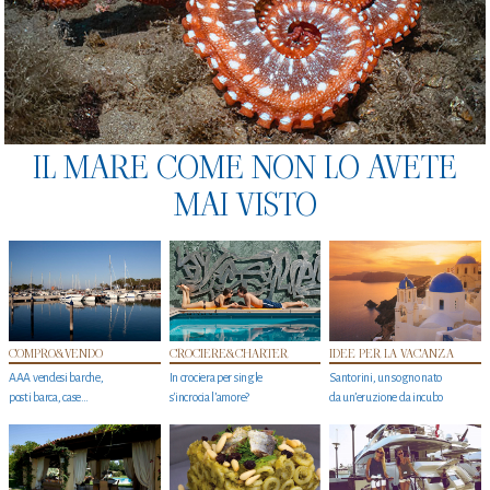
IL MARE COME NON LO AVETE
MAI VISTO
COMPRO&VENDO
CROCIERE&CHARTER
IDEE PER LA VACANZA
AAA vendesi barche,
In crociera per single
Santorini, un sogno nato
posti barca, case…
s'incrocia l’amore?
da un’eruzione da incubo