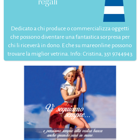
regali
Dedicato a chi produce o commercializza oggetti
che possono diventare una fantastica sorpresa per
chi li riceverà in dono. E che su mareonline possono
trovare la miglior vetrina. Info: Cristina, 351 9744943