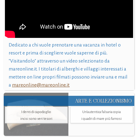
Dedicato a chi vuole prenotare una vacanza in hotel o
resort e prima di scegliere vuole saperne di più.
"Visitandolo" attraverso un video selezionato da
mareonline.it. I titolari di alberghi e villaggi interessati a
mettere on line propri filmati possono inviare una e mail
a
mareonline@mareonline.it
ARTE E COLLEZIONISMO
I denti di capodoglio
Un’autentica falsaria copia
incisi sono veri tesori
i quadri di mare più famosi