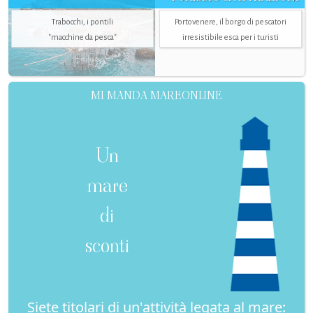
Trabocchi, i pontili
Portovenere, il borgo di pescatori
"macchine da pesca"
irresistibile esca per i turisti
MI MANDA MAREONLINE
Un
mare
di
sconti
Siete titolari di un'attività legata al mare: