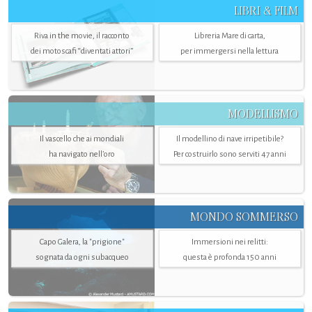
LIBRI & FILM
Riva in the movie, il racconto
Libreria Mare di carta,
dei motoscafi “diventati attori”
per immergersi nella lettura
MODELLISMO
Il vascello che ai mondiali
Il modellino di nave irripetibile?
ha navigato nell’oro
Per costruirlo sono serviti 47 anni
MONDO SOMMERSO
Capo Galera, la "prigione"
Immersioni nei relitti:
sognata da ogni subacqueo
questa è profonda 150 anni