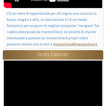
C'è un mare di opportunità per chi sogna una vacanza in
barca, magari a vela, in catamarano. E c'è un modo
fantastico per scoprire le migliori proposte: "navigare" fra
i video selezionati da mareonline.it. Le società di charter
interessate a postare su mareonline.it propri video
possono inviare una e mail a
mareonline@mareonline.it
HOTEL E RESORT