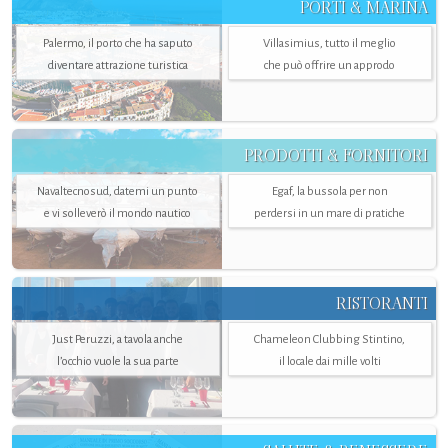
PORTI & MARINA
Palermo, il porto che ha saputo
Villasimius, tutto il meglio
diventare attrazione turistica
che può offrire un approdo
PRODOTTI & FORNITORI
Navaltecnosud, datemi un punto
Egaf, la bussola per non
e vi solleverò il mondo nautico
perdersi in un mare di pratiche
RISTORANTI
Just Peruzzi, a tavola anche
Chameleon Clubbing Stintino,
l’occhio vuole la sua parte
il locale dai mille volti