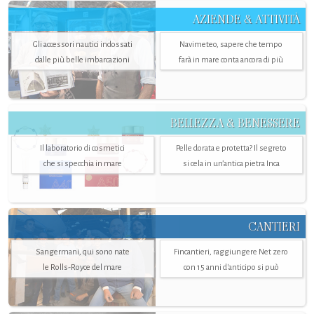
AZIENDE & ATTIVITÀ
Gli accessori nautici indossati
Navimeteo, sapere che tempo
dalle più belle imbarcazioni
farà in mare conta ancora di più
BELLEZZA & BENESSERE
Il laboratorio di cosmetici
Pelle dorata e protetta? Il segreto
che si specchia in mare
si cela in un’antica pietra Inca
CANTIERI
Sangermani, qui sono nate
Fincantieri, raggiungere Net zero
le Rolls-Royce del mare
con 15 anni d'anticipo si può