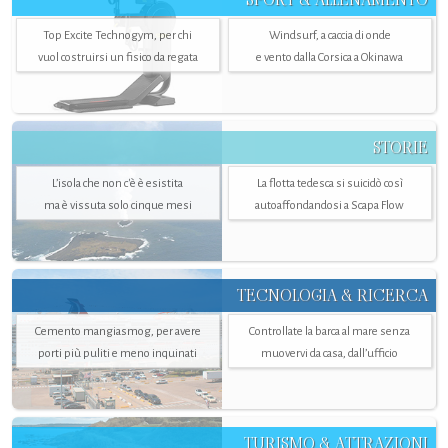
Top Excite Technogym, per chi
Windsurf, a caccia di onde
vuol costruirsi un fisico da regata
e vento dalla Corsica a Okinawa
STORIE
L’isola che non c'è è esistita
La flotta tedesca si suicidò così
ma è vissuta solo cinque mesi
autoaffondandosi a Scapa Flow
TECNOLOGIA & RICERCA
Cemento mangiasmog, per avere
Controllate la barca al mare senza
porti più puliti e meno inquinati
muovervi da casa, dall’ufficio
TURISMO & ATTRAZIONI