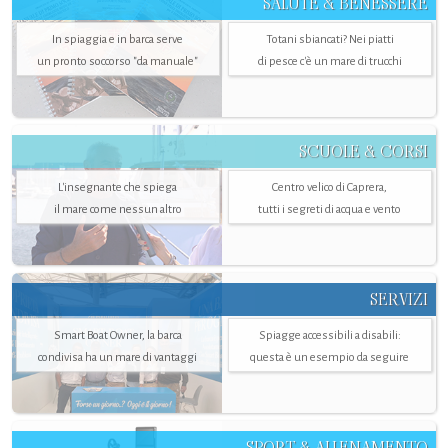
SALUTE & BENESSERE
In spiaggia e in barca serve
Totani sbiancati? Nei piatti
un pronto soccorso "da manuale"
di pesce c'è un mare di trucchi
SCUOLE & CORSI
L'insegnante che spiega
Centro velico di Caprera,
il mare come nessun altro
tutti i segreti di acqua e vento
SERVIZI
Smart Boat Owner, la barca
Spiagge accessibili a disabili:
condivisa ha un mare di vantaggi
questa è un esempio da seguire
SPORT & ALLENAMENTO