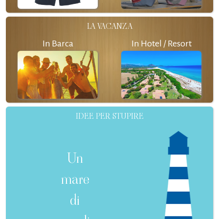
LA VACANZA
In Barca
In Hotel / Resort
IDEE PER STUPIRE
Un
mare
di