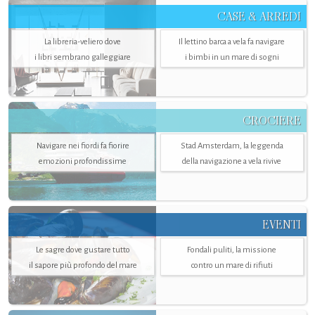
CASE & ARREDI
La libreria-veliero dove
Il lettino barca a vela fa navigare
i libri sembrano galleggiare
i bimbi in un mare di sogni
CROCIERE
Navigare nei fiordi fa fiorire
Stad Amsterdam, la leggenda
emozioni profondissime
della navigazione a vela rivive
EVENTI
Le sagre dove gustare tutto
Fondali puliti, la missione
il sapore più profondo del mare
contro un mare di rifiuti