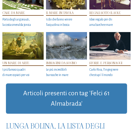
CASE DA MARE
IL MARE IN TAVOLA
REGALI SOTTO IL SOLE
Porto degli argonauti,
I cibi che fanno venire
Idee regalo per chi
la costa smeralda jonica
l’acquolina in bocca
ama barche e mare
UN MARE DI ARTE
IMMAGINI DA SOGNO
STORIE E PERSONAGGI
I più famosi quadri
Le più incredibili
Carlo Riva, l’ingegnere
di mare copiati per voi
burrasche in mare
che stupi' il mondo
Articoli presenti con tag 'Felci 61
Almabrada'
LUNGA BOLINA, LA LISTA DEGLI