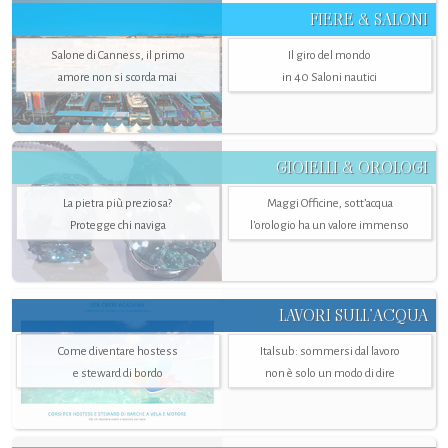
FIERE & SALONI
Salone di Canness, il primo
Il giro del mondo
amore non si scorda mai
in 40 Saloni nautici
GIOIELLI & OROLOGI
La pietra più preziosa?
Maggi Officine, sott’acqua
Protegge chi naviga
l'orologio ha un valore immenso
LAVORI SULL’ACQUA
Come diventare hostess
Italsub: sommersi dal lavoro
e steward di bordo
non è solo un modo di dire