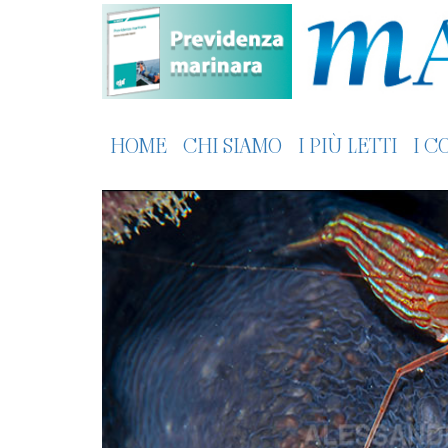
HOME
CHI SIAMO
I PIÙ LETTI
I C