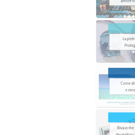
amore no
La piet
Proteg
Come di
e ste
Riva in the
dei motoscaf