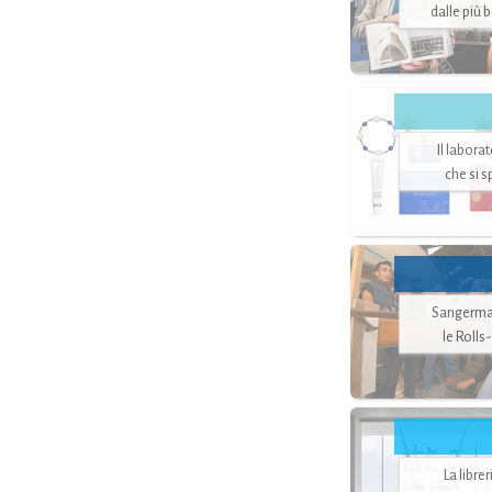
dalle più 
Il labora
che si 
Sangerman
le Rolls
La libre