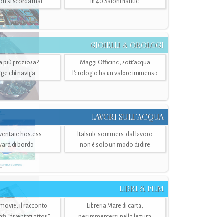
n si scorda mai
in 40 Saloni nautici
GIOIELLI & OROLOGI
ra più preziosa?
Maggi Officine, sott’acqua
ge chi naviga
l'orologio ha un valore immenso
LAVORI SULL’ACQUA
ventare hostess
Italsub: sommersi dal lavoro
ward di bordo
non è solo un modo di dire
LIBRI & FILM
 movie, il racconto
Libreria Mare di carta,
i “diventati attori”
per immergersi nella lettura