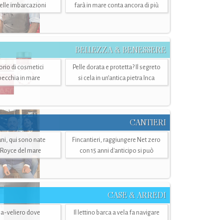
belle imbarcazioni
farà in mare conta ancora di più
BELLEZZA & BENESSERE
torio di cosmetici
Pelle dorata e protetta? Il segreto
specchia in mare
si cela in un’antica pietra Inca
CANTIERI
i, qui sono nate
Fincantieri, raggiungere Net zero
-Royce del mare
con 15 anni d'anticipo si può
CASE & ARREDI
ria-veliero dove
Il lettino barca a vela fa navigare