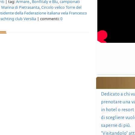
nti
| tag:
Armare.
,
Bonfitaly e Blu
,
campionati
o Marina di Pietrasanta
,
Circolo velico Torre del
sidente della Federazione italiana vela Francesco
yachting club Versilia
| commenti:
0
Dedicato a chi v
prenotare una v
in hotel o resort
di scegliere vuol
saperne di più.
"Visitandolo" at