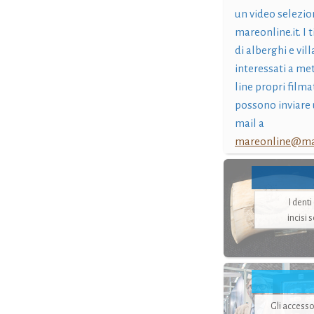
un video selezio
mareonline.it. I t
di alberghi e vil
interessati a me
line propri filma
possono inviare 
mail a
mareonline@mar
I dent
incisi 
Gli accesso