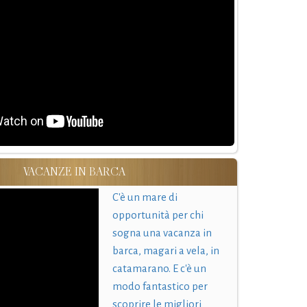
VACANZE IN BARCA
C'è un mare di
opportunità per chi
sogna una vacanza in
barca, magari a vela, in
catamarano. E c'è un
modo fantastico per
scoprire le migliori