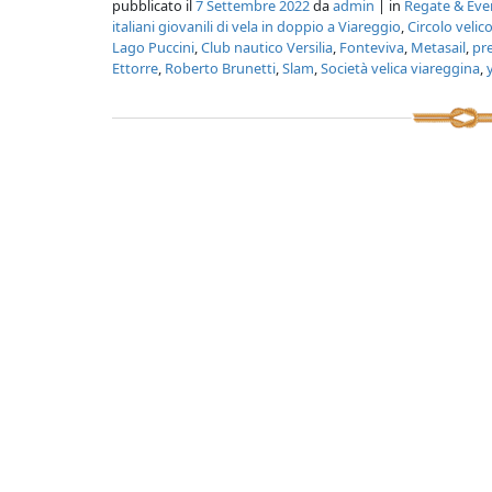
pubblicato il
7 Settembre 2022
da
admin
| in
Regate & Eve
italiani giovanili di vela in doppio a Viareggio
,
Circolo velic
Lago Puccini
,
Club nautico Versilia
,
Fonteviva
,
Metasail
,
pre
Ettorre
,
Roberto Brunetti
,
Slam
,
Società velica viareggina
,