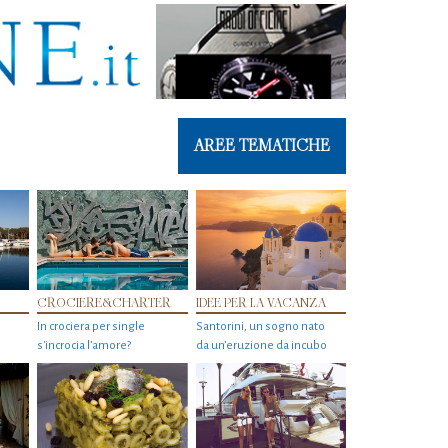
AREE TEMATICHE
CROCIERE&CHARTER
IDEE PER LA VACANZA
In crociera per single
Santorini, un sogno nato
s'incrocia l’amore?
da un’eruzione da incubo