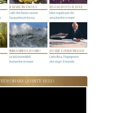
IL MARE IN TAVOLA
REGALI SOTTO IL SOLE
I cibi che fanno venire
Idee regalo per chi
a
l’acquolina in bocca
ama barche e mare
IMMAGINI DA SOGNO
STORIE E PERSONAGGI
Le più incredibili
Carlo Riva, l’ingegnere
burrasche in mare
che stupi' il mondo
VIDEOMARE QUANT'È BELLO