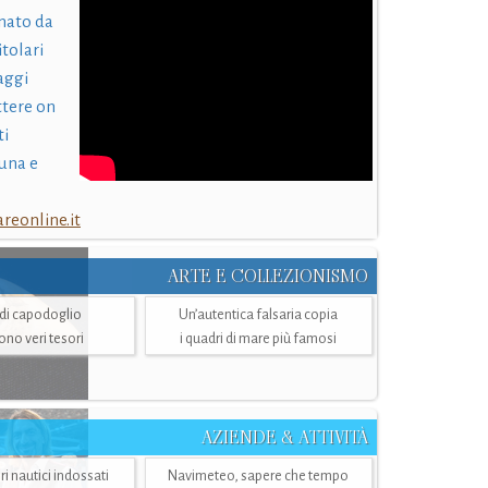
nato da
itolari
laggi
ttere on
ti
una e
eonline.it
ARTE E COLLEZIONISMO
i di capodoglio
Un’autentica falsaria copia
sono veri tesori
i quadri di mare più famosi
AZIENDE & ATTIVITÀ
ri nautici indossati
Navimeteo, sapere che tempo