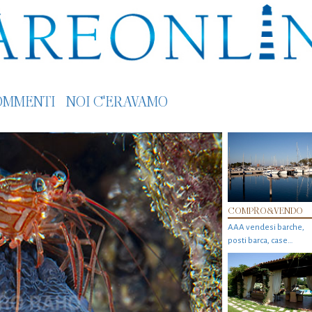
OMMENTI
NOI C'ERAVAMO
COMPRO&VENDO
AAA vendesi barche,
posti barca, case…