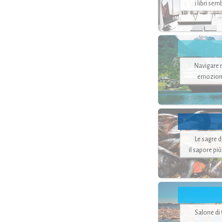
i libri se
Navigare ne
emozion
Le sagre 
il sapore pi
Salone di