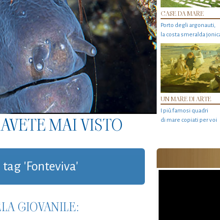
CASE DA MARE
Porto degli argonauti,
la costa smeralda jonic
UN MARE DI ARTE
I più famosi quadri
AVETE MAI VISTO
di mare copiati per voi
 tag 'Fonteviva'
LA GIOVANILE: