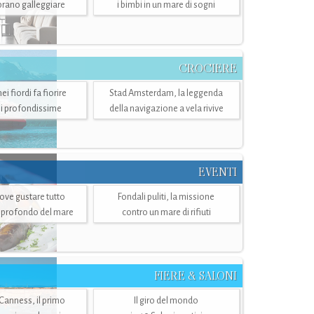
mbrano galleggiare
i bimbi in un mare di sogni
CROCIERE
i fiordi fa fiorire
Stad Amsterdam, la leggenda
i profondissime
della navigazione a vela rivive
EVENTI
dove gustare tutto
Fondali puliti, la missione
ù profondo del mare
contro un mare di rifiuti
FIERE & SALONI
 Canness, il primo
Il giro del mondo