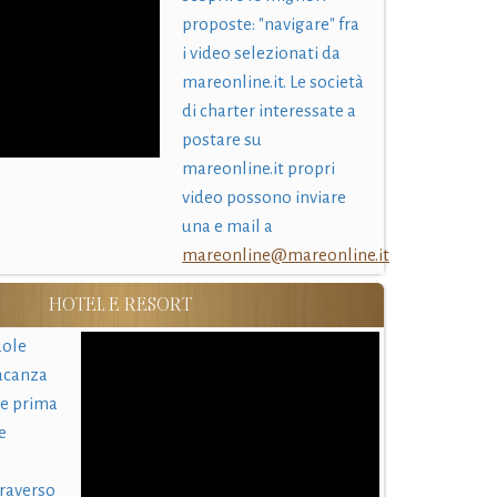
proposte: "navigare" fra
i video selezionati da
mareonline.it. Le società
di charter interessate a
postare su
mareonline.it propri
video possono inviare
una e mail a
mareonline@mareonline.it
HOTEL E RESORT
uole
acanza
 e prima
e
traverso