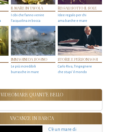
IL MARE IN TAVOLA
REGALI SOTTO IL SOLE
I cibi che fanno venire
Idee regalo per chi
a
l’acquolina in bocca
ama barche e mare
IMMAGINI DA SOGNO
STORIE E PERSONAGGI
Le più incredibili
Carlo Riva, l’ingegnere
burrasche in mare
che stupi' il mondo
VIDEOMARE QUANT'È BELLO
VACANZE IN BARCA
C'è un mare di