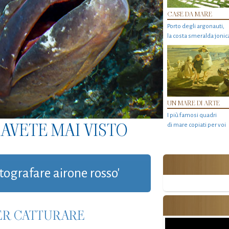
CASE DA MARE
Porto degli argonauti,
la costa smeralda jonic
UN MARE DI ARTE
I più famosi quadri
AVETE MAI VISTO
di mare copiati per voi
otografare airone rosso'
ER CATTURARE