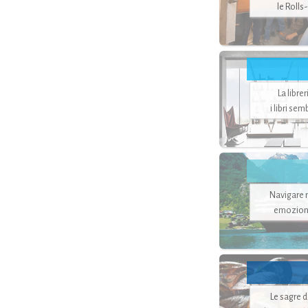
le Rolls
La libre
i libri se
Navigare ne
emozion
Le sagre 