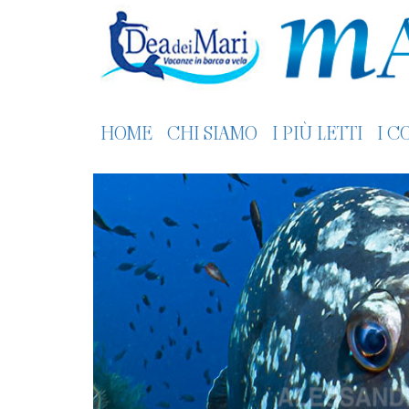
HOME
CHI SIAMO
I PIÙ LETTI
I C