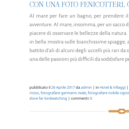
CON UNA FOTO FENICOTTERI, G
Al mare per fare un bagno, per prendere il s
avventure. Al mare, insomma, per un sacco di 
piacere di osservare le bellezze della natur
in bella mostra sulle bianchissime spiagge, ass
battito d'ali di alcuni degli uccelli più rari d
una delle passioni più difficili da soddisfare pe
pubblicato il
26 Aprile 2017
da
admin
| in
Hotel & Villaggi
|
rosso
,
fotografare germano reale
,
fotografare nobile cign
dove far birdwatching
| commenti:
0