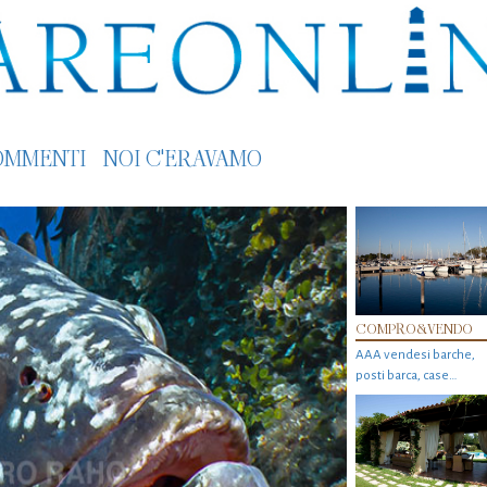
OMMENTI
NOI C'ERAVAMO
COMPRO&VENDO
AAA vendesi barche,
posti barca, case…