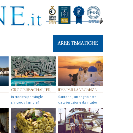
AREE TEMATICHE
CROCIERE&CHARTER
IDEE PER LA VACANZA
In crociera per single
Santorini, un sogno nato
s'incrocia l’amore?
da un’eruzione da incubo