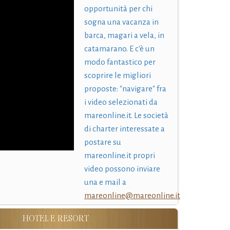
opportunità per chi
sogna una vacanza in
barca, magari a vela, in
catamarano. E c'è un
modo fantastico per
scoprire le migliori
proposte: "navigare" fra
i video selezionati da
mareonline.it. Le società
di charter interessate a
postare su
mareonline.it propri
video possono inviare
una e mail a
mareonline@mareonline.it
HOTEL E RESORT