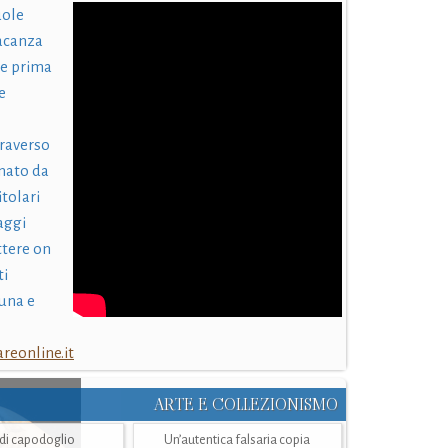
uole
acanza
 e prima
e
traverso
nato da
itolari
laggi
ttere on
ti
una e
eonline.it
ARTE E COLLEZIONISMO
i di capodoglio
Un’autentica falsaria copia