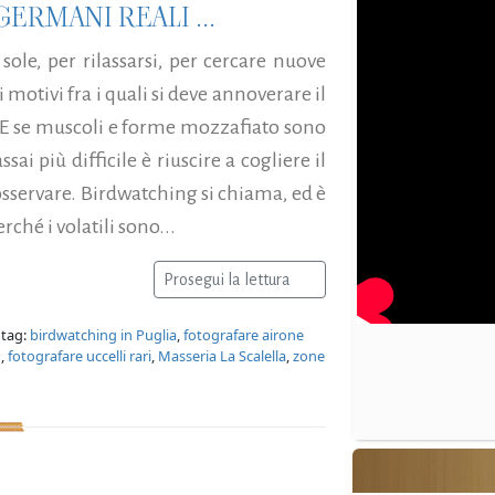
ERMANI REALI ...
ole, per rilassarsi, per cercare nuove
motivi fra i quali si deve annoverare il
a. E se muscoli e forme mozzafiato sono
ai più difficile è riuscire a cogliere il
a osservare. Birdwatching si chiama, ed è
rché i volatili sono...
Prosegui la lettura
 tag:
birdwatching in Puglia
,
fotografare airone
o
,
fotografare uccelli rari
,
Masseria La Scalella
,
zone