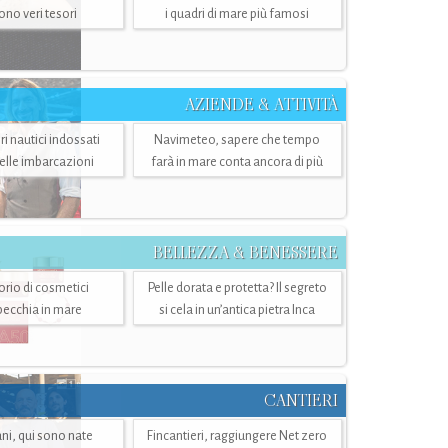
sono veri tesori
i quadri di mare più famosi
AZIENDE & ATTIVITÀ
ri nautici indossati
Navimeteo, sapere che tempo
belle imbarcazioni
farà in mare conta ancora di più
BELLEZZA & BENESSERE
torio di cosmetici
Pelle dorata e protetta? Il segreto
specchia in mare
si cela in un’antica pietra Inca
CANTIERI
i, qui sono nate
Fincantieri, raggiungere Net zero