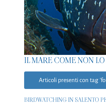
IL MARE COME NON LO 
Articoli presenti con tag 'f
BIRDWATCHING IN SALENTO P