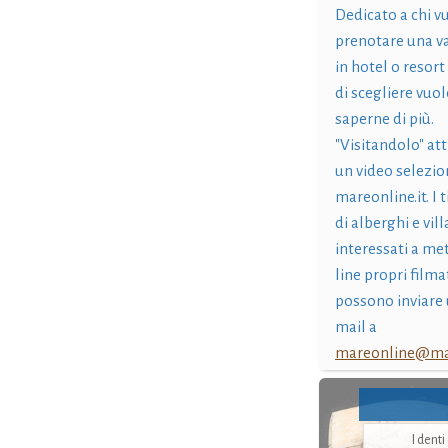
Dedicato a chi v
prenotare una v
in hotel o resort
di scegliere vuol
saperne di più.
"Visitandolo" at
un video selezio
mareonline.it. I t
di alberghi e vil
interessati a me
line propri filma
possono inviare 
mail a
mareonline@mar
I dent