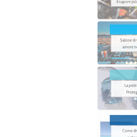
il sapore pi
Salone di
amore no
La piet
Proteg
Come di