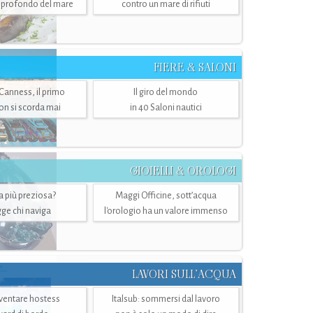
ù profondo del mare
contro un mare di rifiuti
FIERE & SALONI
 Canness, il primo
Il giro del mondo
n si scorda mai
in 40 Saloni nautici
GIOIELLI & OROLOGI
ra più preziosa?
Maggi Officine, sott’acqua
ge chi naviga
l'orologio ha un valore immenso
LAVORI SULL’ACQUA
ventare hostess
Italsub: sommersi dal lavoro