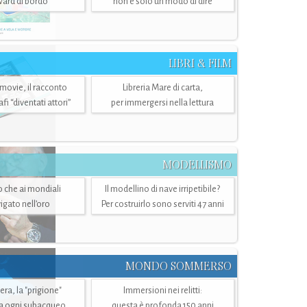
ward di bordo
non è solo un modo di dire
LIBRI & FILM
 movie, il racconto
Libreria Mare di carta,
i “diventati attori”
per immergersi nella lettura
MODELLISMO
lo che ai mondiali
Il modellino di nave irripetibile?
igato nell’oro
Per costruirlo sono serviti 47 anni
MONDO SOMMERSO
ra, la "prigione"
Immersioni nei relitti:
a ogni subacqueo
questa è profonda 150 anni