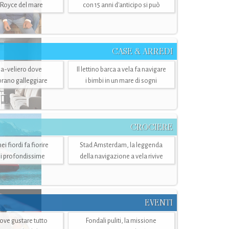
-Royce del mare
con 15 anni d'anticipo si può
CASE & ARREDI
ria-veliero dove
Il lettino barca a vela fa navigare
mbrano galleggiare
i bimbi in un mare di sogni
CROCIERE
i fiordi fa fiorire
Stad Amsterdam, la leggenda
i profondissime
della navigazione a vela rivive
EVENTI
dove gustare tutto
Fondali puliti, la missione