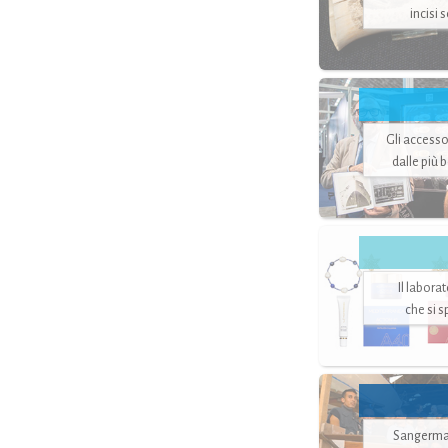
incisi 
Gli accesso
dalle più 
Il labora
che si 
Sangerman