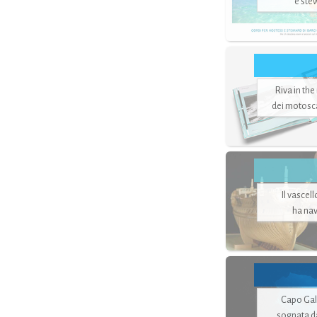
e ste
Riva in the
dei motoscaf
Il vascel
ha nav
Capo Gale
sognata d