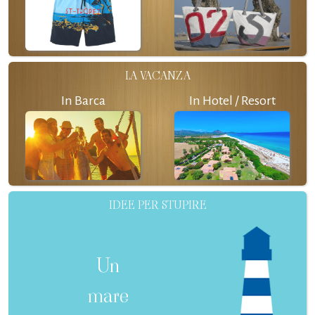
LA VACANZA
In Barca
In Hotel / Resort
IDEE PER STUPIRE
Un
mare