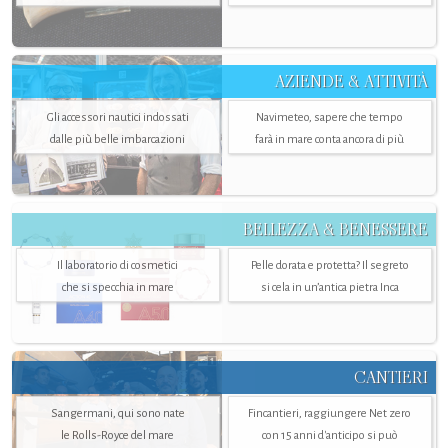
AZIENDE & ATTIVITÀ
Gli accessori nautici indossati
Navimeteo, sapere che tempo
dalle più belle imbarcazioni
farà in mare conta ancora di più
BELLEZZA & BENESSERE
Il laboratorio di cosmetici
Pelle dorata e protetta? Il segreto
che si specchia in mare
si cela in un’antica pietra Inca
CANTIERI
Sangermani, qui sono nate
Fincantieri, raggiungere Net zero
le Rolls-Royce del mare
con 15 anni d'anticipo si può