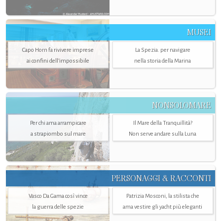
MUSEI
Capo Horn fa rivivere imprese
La Spezia. per navigare
ai confini dell’impossibile
nella storia della Marina
NONSOLOMARE
Per chi ama arrampicare
Il Mare della Tranquillità?
a strapiombo sul mare
Non serve andare sulla Luna
PERSONAGGI & RACCONTI
Vasco Da Gama così vince
Patrizia Mosconi, la stilista che
la guerra delle spezie
ama vestire gli yacht più eleganti