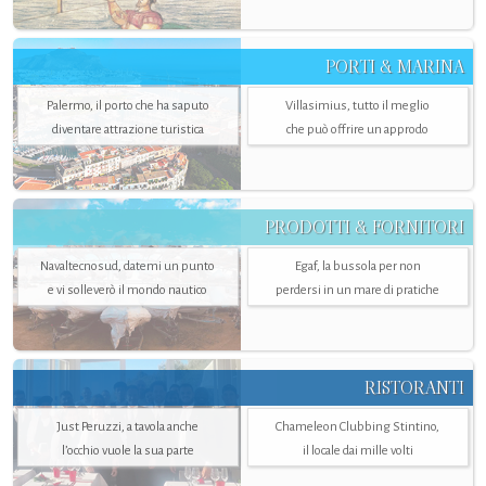
PORTI & MARINA
Palermo, il porto che ha saputo
Villasimius, tutto il meglio
diventare attrazione turistica
che può offrire un approdo
PRODOTTI & FORNITORI
Navaltecnosud, datemi un punto
Egaf, la bussola per non
e vi solleverò il mondo nautico
perdersi in un mare di pratiche
RISTORANTI
Just Peruzzi, a tavola anche
Chameleon Clubbing Stintino,
l’occhio vuole la sua parte
il locale dai mille volti