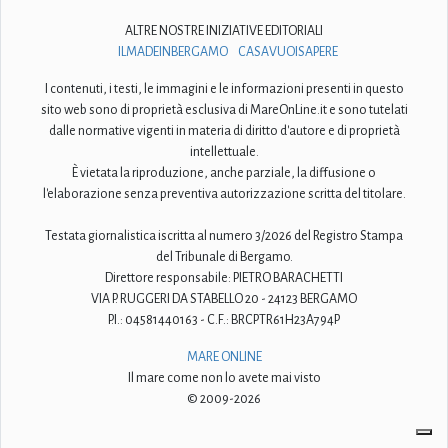
ALTRE NOSTRE INIZIATIVE EDITORIALI
ILMADEINBERGAMO
CASAVUOISAPERE
I contenuti, i testi, le immagini e le informazioni presenti in questo
sito web sono di proprietà esclusiva di MareOnLine.it e sono tutelati
dalle normative vigenti in materia di diritto d'autore e di proprietà
intellettuale.
È vietata la riproduzione, anche parziale, la diffusione o
l'elaborazione senza preventiva autorizzazione scritta del titolare.
Testata giornalistica iscritta al numero 3/2026 del Registro Stampa
del Tribunale di Bergamo.
Direttore responsabile: PIETRO BARACHETTI
VIA P. RUGGERI DA STABELLO 20 - 24123 BERGAMO
P.I.: 04581440163 - C.F.: BRCPTR61H23A794P
MARE ONLINE
Il mare come non lo avete mai visto
© 2009-2026