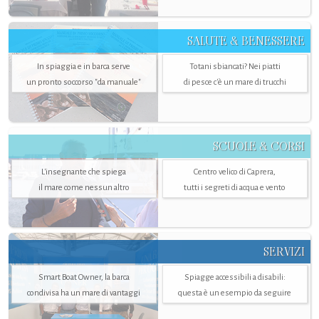
SALUTE & BENESSERE
In spiaggia e in barca serve
Totani sbiancati? Nei piatti
un pronto soccorso "da manuale"
di pesce c'è un mare di trucchi
SCUOLE & CORSI
L'insegnante che spiega
Centro velico di Caprera,
il mare come nessun altro
tutti i segreti di acqua e vento
SERVIZI
Smart Boat Owner, la barca
Spiagge accessibili a disabili:
condivisa ha un mare di vantaggi
questa è un esempio da seguire