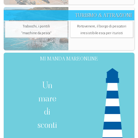
TURISMO & ATTRAZIONI
Trabocchi, i pontili
Portovenere, il borgo di pescatori
"macchine da pesca"
irresistibile esca per i turisti
MI MANDA MAREONLINE
Un
mare
di
sconti