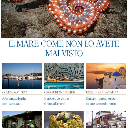
IL MARE COME NON LO AVETE
MAI VISTO
COMPRO&VENDO
CROCIERE&CHARTER
IDEE PER LA VACANZA
AAA vendesi barche,
In crociera per single
Santorini, un sogno nato
posti barca, case…
s'incrocia l’amore?
da un’eruzione da incubo