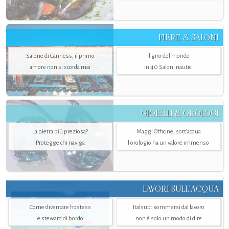
FIERE & SALONI
Salone di Canness, il primo
Il giro del mondo
amore non si scorda mai
in 40 Saloni nautici
GIOIELLI & OROLOGI
La pietra più preziosa?
Maggi Officine, sott’acqua
Protegge chi naviga
l'orologio ha un valore immenso
LAVORI SULL’ACQUA
Come diventare hostess
Italsub: sommersi dal lavoro
e steward di bordo
non è solo un modo di dire