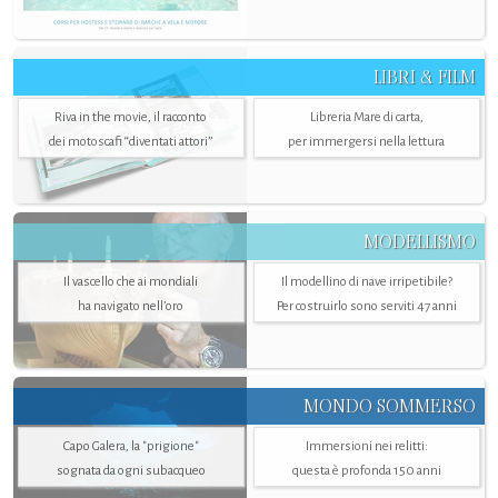
LIBRI & FILM
Riva in the movie, il racconto
Libreria Mare di carta,
dei motoscafi “diventati attori”
per immergersi nella lettura
MODELLISMO
Il vascello che ai mondiali
Il modellino di nave irripetibile?
ha navigato nell’oro
Per costruirlo sono serviti 47 anni
MONDO SOMMERSO
Capo Galera, la "prigione"
Immersioni nei relitti:
sognata da ogni subacqueo
questa è profonda 150 anni