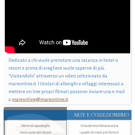
Dedicato a chi vuole prenotare una vacanza in hotel o
resort e prima di scegliere vuole saperne di più.
"Visitandolo" attraverso un video selezionato da
mareonline.it. I titolari di alberghi e villaggi interessati a
mettere on line propri filmati possono inviare una e mail
a
mareonline@mareonline.it
ARTE E COLLEZIONISMO
I denti di capodoglio
Un’autentica falsaria copia
incisi sono veri tesori
i quadri di mare più famosi