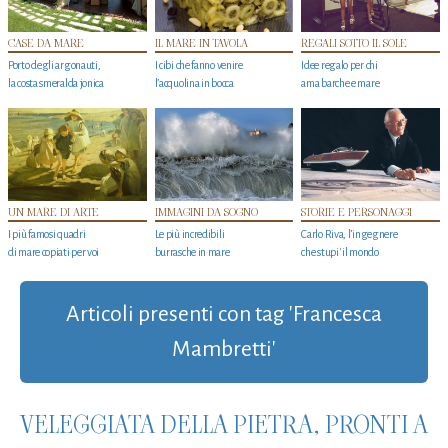
CASE DA MARE
IL MARE IN TAVOLA
REGALI SOTTO IL SOLE
Porto degli argonauti,
I cibi che fanno venire
Idee regalo per chi
la costa smeralda jonica
l’acquolina in bocca
ama barche e mare
UN MARE DI ARTE
IMMAGINI DA SOGNO
STORIE E PERSONAGGI
I più famosi quadri
Le più incredibili
Carlo Riva, l’ingegnere
di mare copiati per voi
burrasche in mare
che stupi' il mondo
Articoli presenti con tag 'Francesca
Mambretti'
VELEGGIATA DELLA PIETRA, PRONTI A