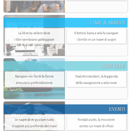
CASE & ARREDI
La libreria-veliero dove
Il lettino barca a vela fa navigare
i libri sembrano galleggiare
i bimbi in un mare di sogni
CROCIERE
Navigare nei fiordi fa fiorire
Stad Amsterdam, la leggenda
emozioni profondissime
della navigazione a vela rivive
EVENTI
Le sagre dove gustare tutto
Fondali puliti, la missione
il sapore più profondo del mare
contro un mare di rifiuti