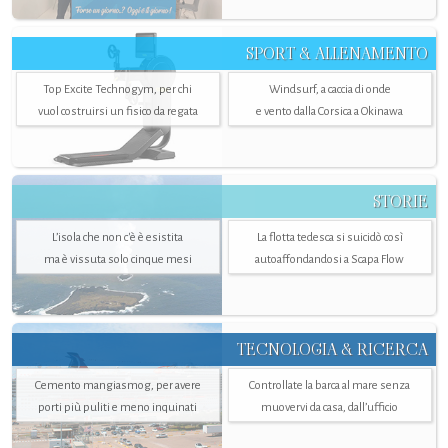
SPORT & ALLENAMENTO
Top Excite Technogym, per chi
Windsurf, a caccia di onde
vuol costruirsi un fisico da regata
e vento dalla Corsica a Okinawa
STORIE
L’isola che non c'è è esistita
La flotta tedesca si suicidò così
ma è vissuta solo cinque mesi
autoaffondandosi a Scapa Flow
TECNOLOGIA & RICERCA
Cemento mangiasmog, per avere
Controllate la barca al mare senza
porti più puliti e meno inquinati
muovervi da casa, dall’ufficio