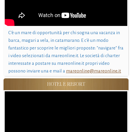
C'è un mare di opportunità per chi sogna una vacanza in
barca, magari a vela, in catamarano. E c'è un modo
fantastico per scoprire le migliori proposte: "navigare" fra
i video selezionati da mareonline.it. Le società di charter
interessate a postare su mareonline.it propri video
possono inviare una e mail a
mareonline@mareonline.it
HOTEL E RESORT