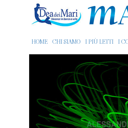
HOME
CHI SIAMO
I PIÙ LETTI
I C