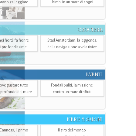
mbrano galleggiare
i bimbi in un mare di sogni
CROCIERE
i fiordi fa fiorire
Stad Amsterdam, la leggenda
i profondissime
della navigazione a vela rivive
EVENTI
dove gustare tutto
Fondali puliti, la missione
ù profondo del mare
contro un mare di rifiuti
FIERE & SALONI
 Canness, il primo
Il giro del mondo