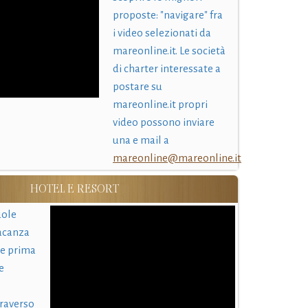
proposte: "navigare" fra
i video selezionati da
mareonline.it. Le società
di charter interessate a
postare su
mareonline.it propri
video possono inviare
una e mail a
mareonline@mareonline.it
HOTEL E RESORT
uole
acanza
 e prima
e
traverso