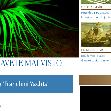
CASE DA MARE
Porto degli argonauti,
la costa smeralda jonic
UN MARE DI ARTE
I più famosi quadri
AVETE MAI VISTO
di mare copiati per voi
g 'Franchini Yachts'
A