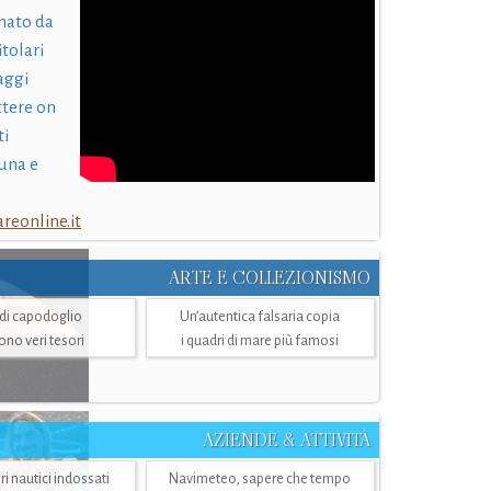
nato da
itolari
laggi
ttere on
ti
una e
eonline.it
ARTE E COLLEZIONISMO
i di capodoglio
Un’autentica falsaria copia
sono veri tesori
i quadri di mare più famosi
AZIENDE & ATTIVITÀ
ri nautici indossati
Navimeteo, sapere che tempo