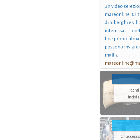
un video selezio
mareonline.it. I t
di alberghi e vil
interessati a me
line propri filma
possono inviare 
mail a
mareonline@mar
I dent
incisi 
Gli accesso