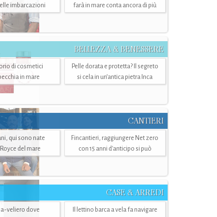
belle imbarcazioni
farà in mare conta ancora di più
BELLEZZA & BENESSERE
torio di cosmetici
Pelle dorata e protetta? Il segreto
specchia in mare
si cela in un’antica pietra Inca
CANTIERI
i, qui sono nate
Fincantieri, raggiungere Net zero
-Royce del mare
con 15 anni d'anticipo si può
CASE & ARREDI
ria-veliero dove
Il lettino barca a vela fa navigare