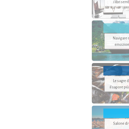
i libri se
Navigare ne
emozion
Le sagre 
il sapore pi
Salone di