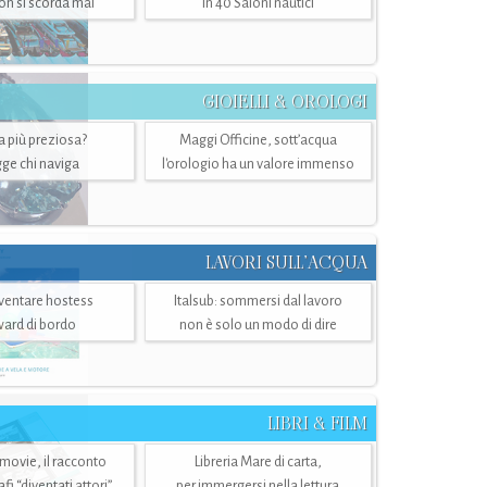
n si scorda mai
in 40 Saloni nautici
GIOIELLI & OROLOGI
ra più preziosa?
Maggi Officine, sott’acqua
ge chi naviga
l'orologio ha un valore immenso
LAVORI SULL’ACQUA
ventare hostess
Italsub: sommersi dal lavoro
ward di bordo
non è solo un modo di dire
LIBRI & FILM
 movie, il racconto
Libreria Mare di carta,
i “diventati attori”
per immergersi nella lettura