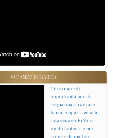
VACANZE IN BARCA
C'è un mare di
opportunità per chi
sogna una vacanza in
barca, magari a vela, in
catamarano. E c'è un
modo fantastico per
scoprire le migliori