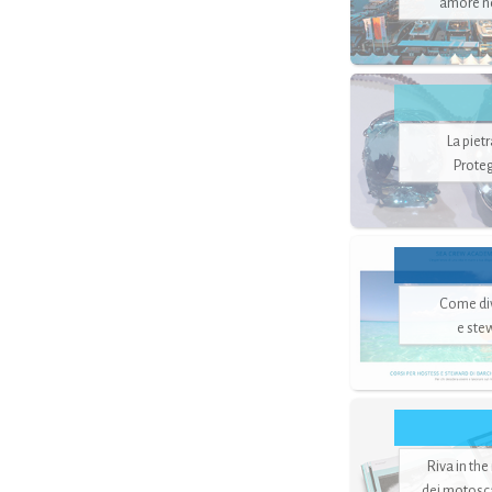
amore no
La piet
Proteg
Come di
e ste
Riva in the
dei motoscaf