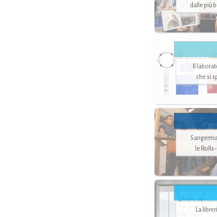
dalle più 
Il labora
che si 
Sangerman
le Rolls
La libre