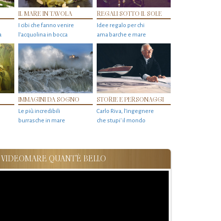
IL MARE IN TAVOLA
REGALI SOTTO IL SOLE
I cibi che fanno venire
Idee regalo per chi
a
l’acquolina in bocca
ama barche e mare
IMMAGINI DA SOGNO
STORIE E PERSONAGGI
Le più incredibili
Carlo Riva, l’ingegnere
burrasche in mare
che stupi' il mondo
VIDEOMARE QUANT'È BELLO