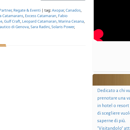
Partner
,
Regate & Eventi
| tag:
Axopar
,
Canados
,
ta Catamarans
,
Excess Catamaran
,
Fabio
ne
,
Gulf Craft
,
Leopard Catamaran
,
Marina Cesana
,
autico di Genova
,
Sara Radini
,
Solaris Power
,
Dedicato a chi v
prenotare una v
in hotel o resort
di scegliere vuol
saperne di più.
"Visitandolo" at