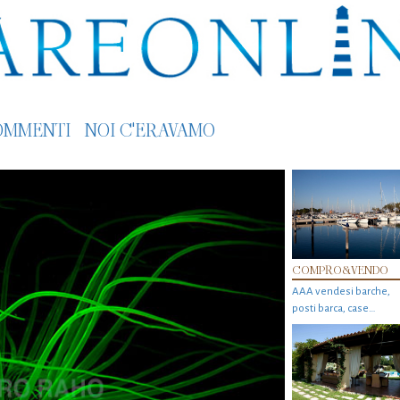
OMMENTI
NOI C'ERAVAMO
COMPRO&VENDO
AAA vendesi barche,
posti barca, case…