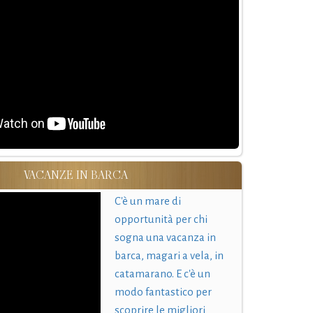
VACANZE IN BARCA
C'è un mare di
opportunità per chi
sogna una vacanza in
barca, magari a vela, in
catamarano. E c'è un
modo fantastico per
scoprire le migliori