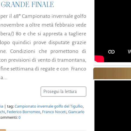
 GRANDE FINALE
 per il 48° Campionato invernale golfo
zio novembre a oltre metà febbraio vede
ibera/J 80 e che si appresta a tagliere
opo quindici prove disputate grazie
ne. Condizioni che promettono di
 con previsioni di vento di tramontana,
o fine settimana di regate e con Franco
a...
Prosegui la lettura
ia
| tag:
Campionato invernale golfo del Tigullio
,
chi
,
Federico Borromeo
,
Franco Noceti
,
Giancarlo
commenti:
0