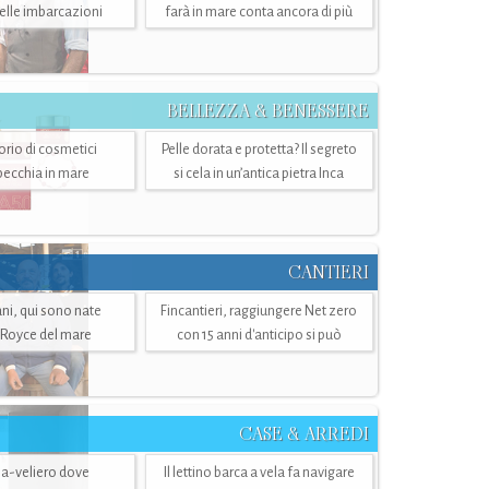
belle imbarcazioni
farà in mare conta ancora di più
BELLEZZA & BENESSERE
torio di cosmetici
Pelle dorata e protetta? Il segreto
specchia in mare
si cela in un’antica pietra Inca
CANTIERI
i, qui sono nate
Fincantieri, raggiungere Net zero
-Royce del mare
con 15 anni d'anticipo si può
CASE & ARREDI
ria-veliero dove
Il lettino barca a vela fa navigare