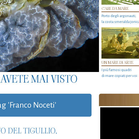
CASE DA MARE
Porto degli argonauti,
la costa smeralda jonic
UN MARE DI ARTE
I più famosi quadri
AVETE MAI VISTO
di mare copiati per voi
ag 'Franco Noceti'
 DEL TIGULLIO,