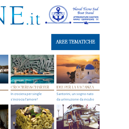
AREE TEMATICHE
CROCIERE&CHARTER
IDEE PER LA VACANZA
In crociera per single
Santorini, un sogno nato
s'incrocia l’amore?
da un’eruzione da incubo