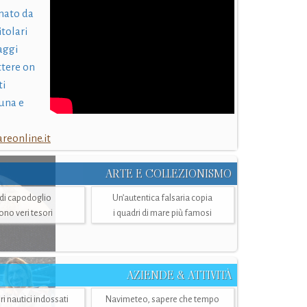
nato da
itolari
laggi
ttere on
ti
una e
eonline.it
ARTE E COLLEZIONISMO
i di capodoglio
Un’autentica falsaria copia
sono veri tesori
i quadri di mare più famosi
AZIENDE & ATTIVITÀ
ri nautici indossati
Navimeteo, sapere che tempo