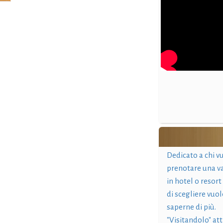
Dedicato a chi v
prenotare una v
in hotel o resort
di scegliere vuol
saperne di più.
"Visitandolo" at