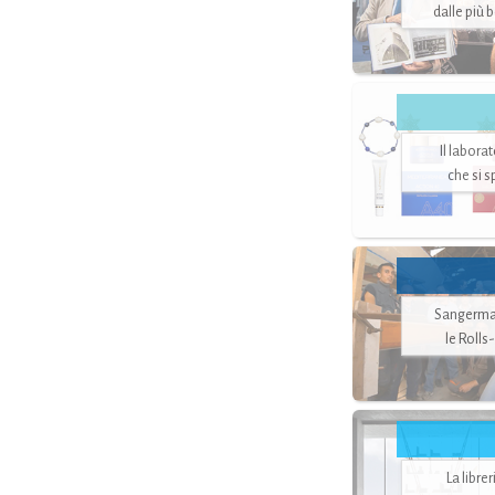
dalle più 
Il labora
che si 
Sangerman
le Rolls
La libre