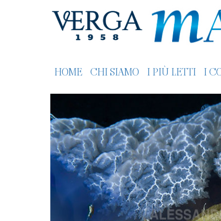
HOME
CHI SIAMO
I PIÙ LETTI
I C