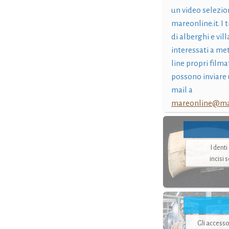
un video selezio
mareonline.it. I t
di alberghi e vil
interessati a me
line propri filma
possono inviare 
mail a
mareonline@mar
I dent
incisi 
Gli accesso