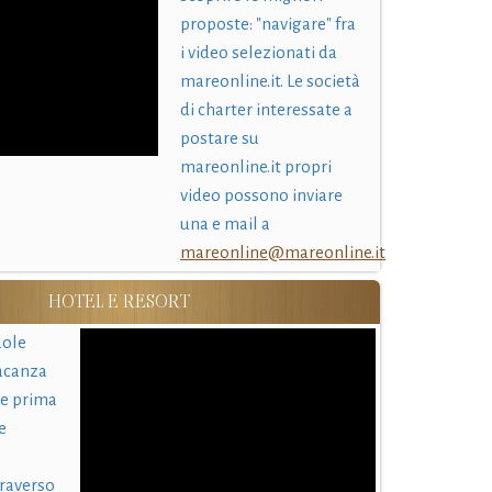
proposte: "navigare" fra
i video selezionati da
mareonline.it. Le società
di charter interessate a
postare su
mareonline.it propri
video possono inviare
una e mail a
mareonline@mareonline.it
HOTEL E RESORT
uole
acanza
 e prima
e
traverso