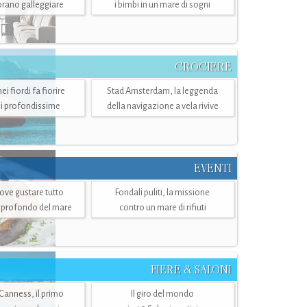
mbrano galleggiare
i bimbi in un mare di sogni
CROCIERE
i fiordi fa fiorire
Stad Amsterdam, la leggenda
i profondissime
della navigazione a vela rivive
EVENTI
dove gustare tutto
Fondali puliti, la missione
ù profondo del mare
contro un mare di rifiuti
FIERE & SALONI
 Canness, il primo
Il giro del mondo