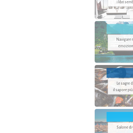
i libri se
Navigare ne
emozion
Le sagre 
il sapore pi
Salone di