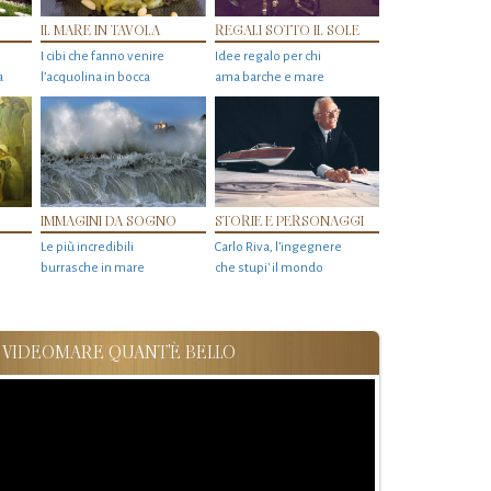
IL MARE IN TAVOLA
REGALI SOTTO IL SOLE
I cibi che fanno venire
Idee regalo per chi
a
l’acquolina in bocca
ama barche e mare
IMMAGINI DA SOGNO
STORIE E PERSONAGGI
Le più incredibili
Carlo Riva, l’ingegnere
burrasche in mare
che stupi' il mondo
VIDEOMARE QUANT'È BELLO