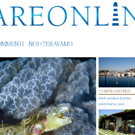
OMMENTI
NOI C'ERAVAMO
COMPRO&VENDO
AAA vendesi barche,
posti barca, case…