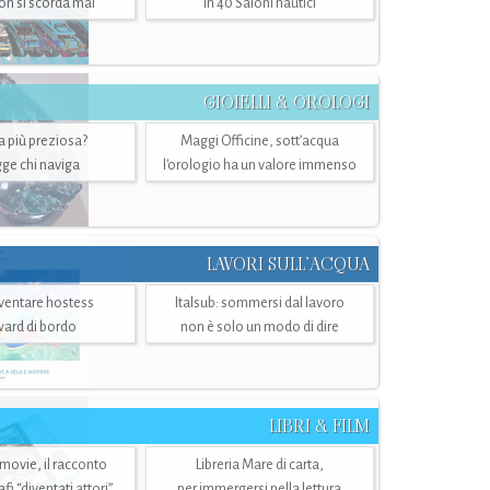
n si scorda mai
in 40 Saloni nautici
GIOIELLI & OROLOGI
ra più preziosa?
Maggi Officine, sott’acqua
ge chi naviga
l'orologio ha un valore immenso
LAVORI SULL’ACQUA
ventare hostess
Italsub: sommersi dal lavoro
ward di bordo
non è solo un modo di dire
LIBRI & FILM
 movie, il racconto
Libreria Mare di carta,
i “diventati attori”
per immergersi nella lettura