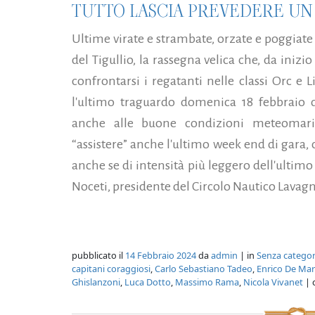
TUTTO LASCIA PREVEDERE UN
Ultime virate e strambate, orzate e poggiate
del Tigullio, la rassegna velica che, da ini
confrontarsi i regatanti nelle classi Orc e L
l'ultimo traguardo domenica 18 febbraio d
anche alle buone condizioni meteomari
“assistere” anche l'ultimo week end di gara,
anche se di intensità più leggero dell'ultim
Noceti, presidente del Circolo Nautico Lavagn
pubblicato il
14 Febbraio 2024
da
admin
| in
Senza categor
capitani coraggiosi
,
Carlo Sebastiano Tadeo
,
Enrico De Mar
Ghislanzoni
,
Luca Dotto
,
Massimo Rama
,
Nicola Vivanet
| 