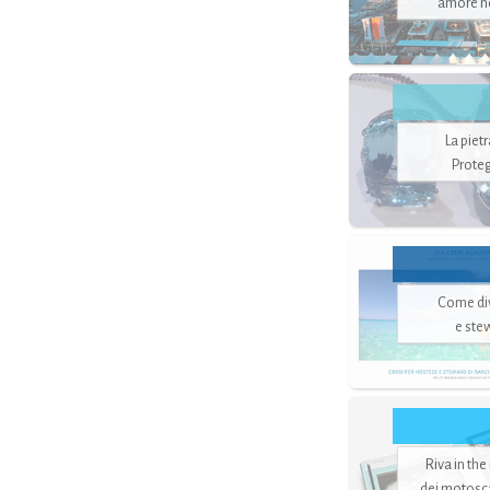
amore no
La piet
Proteg
Come di
e ste
Riva in the
dei motoscaf