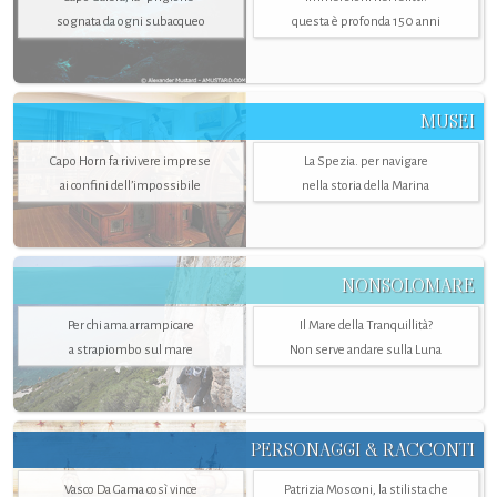
sognata da ogni subacqueo
questa è profonda 150 anni
MUSEI
Capo Horn fa rivivere imprese
La Spezia. per navigare
ai confini dell’impossibile
nella storia della Marina
NONSOLOMARE
Per chi ama arrampicare
Il Mare della Tranquillità?
a strapiombo sul mare
Non serve andare sulla Luna
PERSONAGGI & RACCONTI
Vasco Da Gama così vince
Patrizia Mosconi, la stilista che