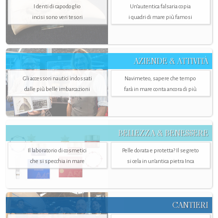
I denti di capodoglio
Un’autentica falsaria copia
incisi sono veri tesori
i quadri di mare più famosi
AZIENDE & ATTIVITÀ
Gli accessori nautici indossati
Navimeteo, sapere che tempo
dalle più belle imbarcazioni
farà in mare conta ancora di più
BELLEZZA & BENESSERE
Il laboratorio di cosmetici
Pelle dorata e protetta? Il segreto
che si specchia in mare
si cela in un’antica pietra Inca
CANTIERI