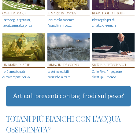
CASE DA MARE
IL MARE IN TAVOLA
REGALI SOTTO IL SOLE
Porto degli argonauti,
I cibi che fanno venire
Idee regalo per chi
la costa smeralda jonica
l’acquolina in bocca
ama barche e mare
UN MARE DI ARTE
IMMAGINI DA SOGNO
STORIE E PERSONAGGI
I più famosi quadri
Le più incredibili
Carlo Riva, l’ingegnere
di mare copiati per voi
burrasche in mare
che stupi' il mondo
Articoli presenti con tag 'frodi sul pesce'
TOTANI PIÙ BIANCHI CON L'ACQUA
OSSIGENATA?