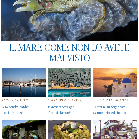
IL MARE COME NON LO AVETE
MAI VISTO
COMPRO&VENDO
CROCIERE&CHARTER
IDEE PER LA VACANZA
AAA vendesi barche,
In crociera per single
Santorini, un sogno nato
posti barca, case…
s'incrocia l’amore?
da un’eruzione da incubo