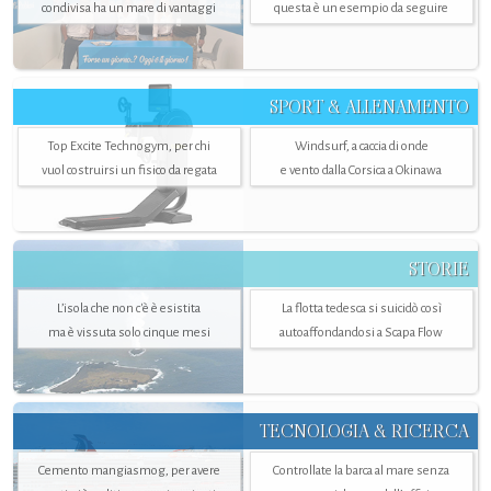
condivisa ha un mare di vantaggi
questa è un esempio da seguire
SPORT & ALLENAMENTO
Top Excite Technogym, per chi
Windsurf, a caccia di onde
vuol costruirsi un fisico da regata
e vento dalla Corsica a Okinawa
STORIE
L’isola che non c'è è esistita
La flotta tedesca si suicidò così
ma è vissuta solo cinque mesi
autoaffondandosi a Scapa Flow
TECNOLOGIA & RICERCA
Cemento mangiasmog, per avere
Controllate la barca al mare senza