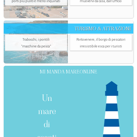
porti più puliti e meno inquinati
muovervi da casa, dall’ufficio
TURISMO & ATTRAZIONI
Trabocchi, i pontili
Portovenere, il borgo di pescatori
"macchine da pesca"
irresistibile esca per i turisti
MI MANDA MAREONLINE
Un
mare
di