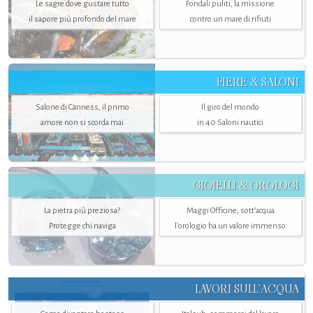
Le sagre dove gustare tutto
Fondali puliti, la missione
il sapore più profondo del mare
contro un mare di rifiuti
FIERE & SALONI
Salone di Canness, il primo
Il giro del mondo
amore non si scorda mai
in 40 Saloni nautici
GIOIELLI & OROLOGI
La pietra più preziosa?
Maggi Officine, sott’acqua
Protegge chi naviga
l'orologio ha un valore immenso
LAVORI SULL’ACQUA