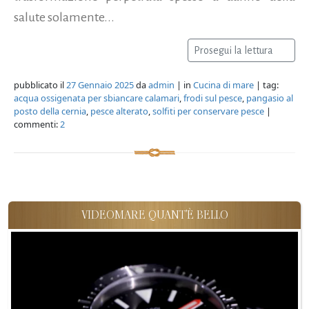
salute solamente...
Prosegui la lettura
pubblicato il
27 Gennaio 2025
da
admin
| in
Cucina di mare
| tag:
acqua ossigenata per sbiancare calamari
,
frodi sul pesce
,
pangasio al
posto della cernia
,
pesce alterato
,
solfiti per conservare pesce
|
commenti:
2
VIDEOMARE QUANT'È BELLO