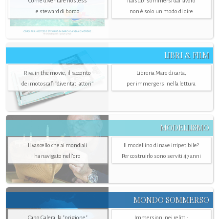
Come diventare hostess
Italsub: sommersi dal lavoro
e steward di bordo
non è solo un modo di dire
LIBRI & FILM
Riva in the movie, il racconto
Libreria Mare di carta,
dei motoscafi “diventati attori”
per immergersi nella lettura
MODELLISMO
Il vascello che ai mondiali
Il modellino di nave irripetibile?
ha navigato nell’oro
Per costruirlo sono serviti 47 anni
MONDO SOMMERSO
Capo Galera, la "prigione"
Immersioni nei relitti: