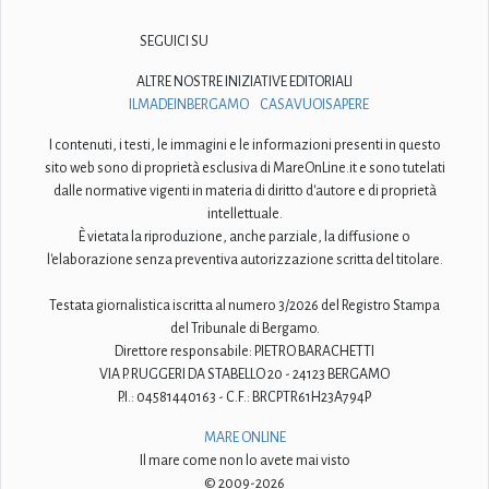
SEGUICI SU
ALTRE NOSTRE INIZIATIVE EDITORIALI
ILMADEINBERGAMO
CASAVUOISAPERE
I contenuti, i testi, le immagini e le informazioni presenti in questo
sito web sono di proprietà esclusiva di MareOnLine.it e sono tutelati
dalle normative vigenti in materia di diritto d'autore e di proprietà
intellettuale.
È vietata la riproduzione, anche parziale, la diffusione o
l'elaborazione senza preventiva autorizzazione scritta del titolare.
Testata giornalistica iscritta al numero 3/2026 del Registro Stampa
del Tribunale di Bergamo.
Direttore responsabile: PIETRO BARACHETTI
VIA P. RUGGERI DA STABELLO 20 - 24123 BERGAMO
P.I.: 04581440163 - C.F.: BRCPTR61H23A794P
MARE ONLINE
Il mare come non lo avete mai visto
© 2009-2026