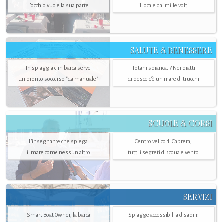
l’occhio vuole la sua parte
il locale dai mille volti
SALUTE & BENESSERE
In spiaggia e in barca serve
Totani sbiancati? Nei piatti
un pronto soccorso "da manuale"
di pesce c'è un mare di trucchi
SCUOLE & CORSI
L'insegnante che spiega
Centro velico di Caprera,
il mare come nessun altro
tutti i segreti di acqua e vento
SERVIZI
Smart Boat Owner, la barca
Spiagge accessibili a disabili: