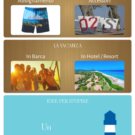
Abbigliamento
Accessori
LA VACANZA
In Barca
In Hotel / Resort
IDEE PER STUPIRE
Un