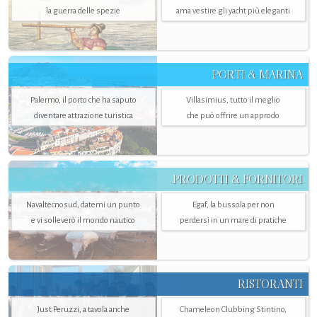
la guerra delle spezie
ama vestire gli yacht più eleganti
PORTI & MARINA
Palermo, il porto che ha saputo
Villasimius, tutto il meglio
diventare attrazione turistica
che può offrire un approdo
PRODOTTI & FORNITORI
Navaltecnosud, datemi un punto
Egaf, la bussola per non
e vi solleverò il mondo nautico
perdersi in un mare di pratiche
RISTORANTI
Just Peruzzi, a tavola anche
Chameleon Clubbing Stintino,