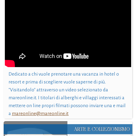
Dedicato a chi vuole prenotare una vacanza in hotel o
resort e prima di scegliere vuole saperne di più.
"Visitandolo" attraverso un video selezionato da
mareonline.it. I titolari di alberghi e villaggi interessati a
mettere on line propri filmati possono inviare una e mail
a
mareonline@mareonline.it
ARTE E COLLEZIONISMO