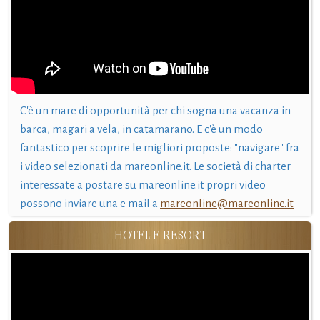
C'è un mare di opportunità per chi sogna una vacanza in
barca, magari a vela, in catamarano. E c'è un modo
fantastico per scoprire le migliori proposte: "navigare" fra
i video selezionati da mareonline.it. Le società di charter
interessate a postare su mareonline.it propri video
possono inviare una e mail a
mareonline@mareonline.it
HOTEL E RESORT