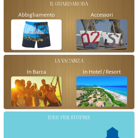
IL GUARDAROBA
Abbigliamento
Accessori
LA VACANZA
In Barca
In Hotel / Resort
IDEE PER STUPIRE