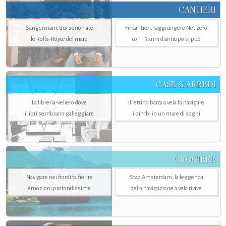
CANTIERI
Sangermani, qui sono nate
Fincantieri, raggiungere Net zero
le Rolls-Royce del mare
con 15 anni d'anticipo si può
CASE & ARREDI
La libreria-veliero dove
Il lettino barca a vela fa navigare
i libri sembrano galleggiare
i bimbi in un mare di sogni
CROCIERE
Navigare nei fiordi fa fiorire
Stad Amsterdam, la leggenda
emozioni profondissime
della navigazione a vela rivive