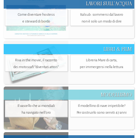
LAVORI SULL’ACQUA
Come diventare hostess
Italsub: sommersi dal lavoro
e steward di bordo
non è solo un modo di dire
LIBRI & FILM
Riva in the movie, il racconto
Libreria Mare di carta,
dei motoscafi “diventati attori”
per immergersi nella lettura
MODELLISMO
Il vascello che ai mondiali
Il modellino di nave irripetibile?
ha navigato nell’oro
Per costruirlo sono serviti 47 anni