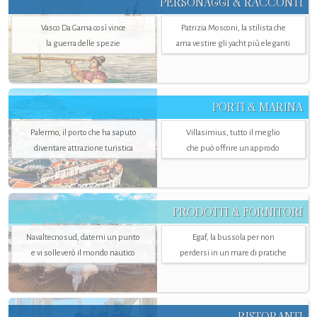
PERSONAGGI & RACCONTI
Vasco Da Gama così vince
Patrizia Mosconi, la stilista che
la guerra delle spezie
ama vestire gli yacht più eleganti
PORTI & MARINA
Palermo, il porto che ha saputo
Villasimius, tutto il meglio
diventare attrazione turistica
che può offrire un approdo
PRODOTTI & FORNITORI
Navaltecnosud, datemi un punto
Egaf, la bussola per non
e vi solleverò il mondo nautico
perdersi in un mare di pratiche
RISTORANTI