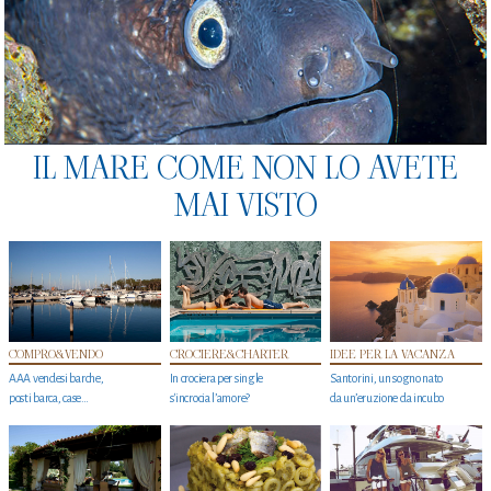
IL MARE COME NON LO AVETE
MAI VISTO
COMPRO&VENDO
CROCIERE&CHARTER
IDEE PER LA VACANZA
AAA vendesi barche,
In crociera per single
Santorini, un sogno nato
posti barca, case…
s'incrocia l’amore?
da un’eruzione da incubo