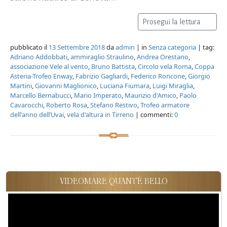
Prosegui la lettura
pubblicato il
13 Settembre 2018
da
admin
| in
Senza categoria
| tag:
Adriano Addobbati
,
ammiraglio Straulino
,
Andrea Orestano
,
associazione Vele al vento
,
Bruno Battista
,
Circolo vela Roma
,
Coppa
Asteria-Trofeo Enway
,
Fabrizio Gagliardi
,
Federico Roncone
,
Giorgio
Martini
,
Giovanni Maglionico
,
Luciana Fiumara
,
Luigi Miraglia
,
Marcello Bernabucci
,
Mario Imperato
,
Maurizio d'Amico
,
Paolo
Cavarocchi
,
Roberto Rosa
,
Stefano Restivo
,
Trofeo armatore
dell'anno dell’Uvai
,
vela d'altura in Tirreno
| commenti:
0
VIDEOMARE QUANT'È BELLO