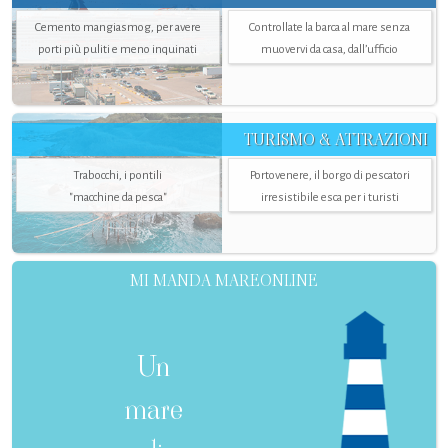
Cemento mangiasmog, per avere
Controllate la barca al mare senza
porti più puliti e meno inquinati
muovervi da casa, dall’ufficio
TURISMO & ATTRAZIONI
Trabocchi, i pontili
Portovenere, il borgo di pescatori
"macchine da pesca"
irresistibile esca per i turisti
MI MANDA MAREONLINE
Un
mare