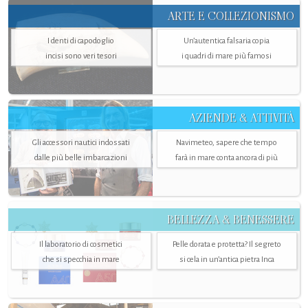
ARTE E COLLEZIONISMO
I denti di capodoglio
Un’autentica falsaria copia
incisi sono veri tesori
i quadri di mare più famosi
AZIENDE & ATTIVITÀ
Gli accessori nautici indossati
Navimeteo, sapere che tempo
dalle più belle imbarcazioni
farà in mare conta ancora di più
BELLEZZA & BENESSERE
Il laboratorio di cosmetici
Pelle dorata e protetta? Il segreto
che si specchia in mare
si cela in un’antica pietra Inca