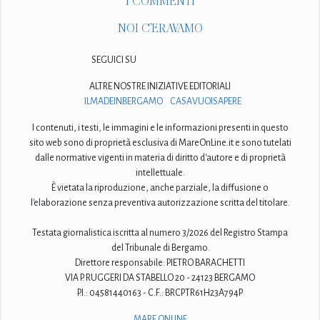
I COMMENTI
NOI C'ERAVAMO
SEGUICI SU
ALTRE NOSTRE INIZIATIVE EDITORIALI
ILMADEINBERGAMO
CASAVUOISAPERE
I contenuti, i testi, le immagini e le informazioni presenti in questo
sito web sono di proprietà esclusiva di MareOnLine.it e sono tutelati
dalle normative vigenti in materia di diritto d'autore e di proprietà
intellettuale.
È vietata la riproduzione, anche parziale, la diffusione o
l'elaborazione senza preventiva autorizzazione scritta del titolare.
Testata giornalistica iscritta al numero 3/2026 del Registro Stampa
del Tribunale di Bergamo.
Direttore responsabile: PIETRO BARACHETTI
VIA P. RUGGERI DA STABELLO 20 - 24123 BERGAMO
P.I.: 04581440163 - C.F.: BRCPTR61H23A794P
MARE ONLINE