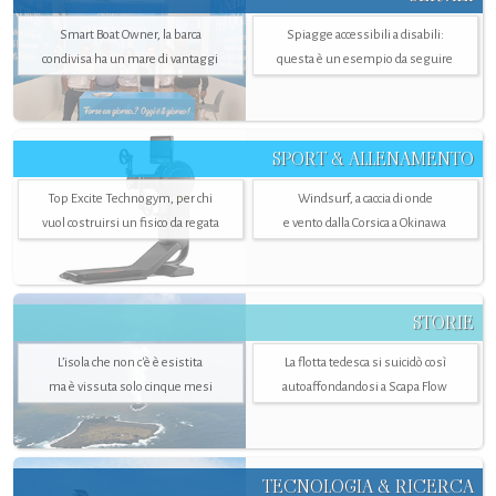
Smart Boat Owner, la barca
Spiagge accessibili a disabili:
condivisa ha un mare di vantaggi
questa è un esempio da seguire
SPORT & ALLENAMENTO
Top Excite Technogym, per chi
Windsurf, a caccia di onde
vuol costruirsi un fisico da regata
e vento dalla Corsica a Okinawa
STORIE
L’isola che non c'è è esistita
La flotta tedesca si suicidò così
ma è vissuta solo cinque mesi
autoaffondandosi a Scapa Flow
TECNOLOGIA & RICERCA