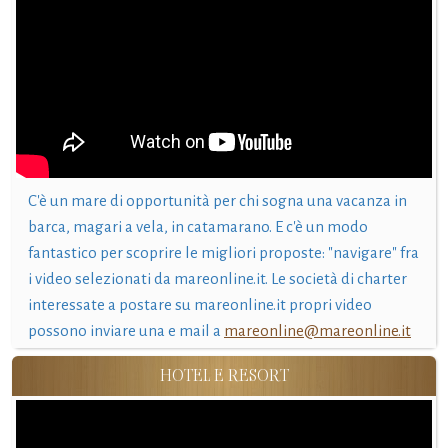
C'è un mare di opportunità per chi sogna una vacanza in
barca, magari a vela, in catamarano. E c'è un modo
fantastico per scoprire le migliori proposte: "navigare" fra
i video selezionati da mareonline.it. Le società di charter
interessate a postare su mareonline.it propri video
possono inviare una e mail a
mareonline@mareonline.it
HOTEL E RESORT