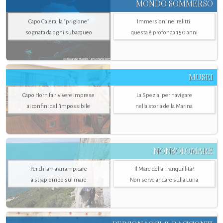
MONDO SOMMERSO
Capo Galera, la "prigione"
Immersioni nei relitti:
sognata da ogni subacqueo
questa è profonda 150 anni
MUSEI
Capo Horn fa rivivere imprese
La Spezia. per navigare
ai confini dell’impossibile
nella storia della Marina
NONSOLOMARE
Per chi ama arrampicare
Il Mare della Tranquillità?
a strapiombo sul mare
Non serve andare sulla Luna