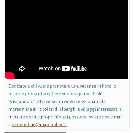
Dedicato a chi vuole prenotare una vacanza in hotel o
resort e prima di scegliere vuole saperne di più.
"Visitandolo" attraverso un video selezionato da
mareonline.it. I titolari di alberghi e villaggi interessati a
mettere on line propri filmati possono inviare una e mail
a
mareonline@mareonline.it