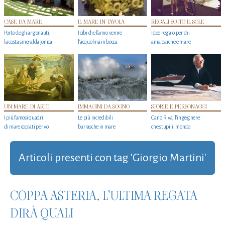
CASE DA MARE
IL MARE IN TAVOLA
REGALI SOTTO IL SOLE
Porto degli argonauti,
I cibi che fanno venire
Idee regalo per chi
la costa smeralda jonica
l’acquolina in bocca
ama barche e mare
UN MARE DI ARTE
IMMAGINI DA SOGNO
STORIE E PERSONAGGI
I più famosi quadri
Le più incredibili
Carlo Riva, l’ingegnere
di mare copiati per voi
burrasche in mare
che stupi' il mondo
Articoli presenti con tag 'Giorgio Martini'
COPPA ASTERIA, L'ULTIMA REGATA
DIRÀ QUALI