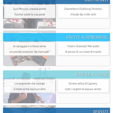
Just Peruzzi, a tavola anche
Chameleon Clubbing Stintino,
l’occhio vuole la sua parte
il locale dai mille volti
SALUTE & BENESSERE
In spiaggia e in barca serve
Totani sbiancati? Nei piatti
un pronto soccorso "da manuale"
di pesce c'è un mare di trucchi
SCUOLE & CORSI
L'insegnante che spiega
Centro velico di Caprera,
il mare come nessun altro
tutti i segreti di acqua e vento
SERVIZI