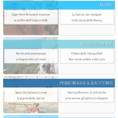
MUSEI
Capo Horn fa rivivere imprese
La Spezia. per navigare
ai confini dell’impossibile
nella storia della Marina
NONSOLOMARE
Per chi ama arrampicare
Il Mare della Tranquillità?
a strapiombo sul mare
Non serve andare sulla Luna
PERSONAGGI & RACCONTI
Vasco Da Gama così vince
Patrizia Mosconi, la stilista che
la guerra delle spezie
ama vestire gli yacht più eleganti