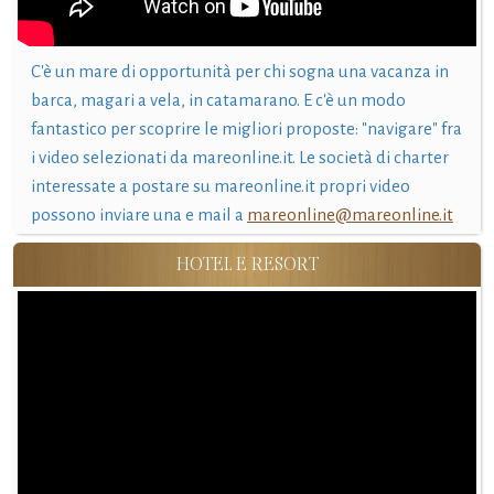
C'è un mare di opportunità per chi sogna una vacanza in
barca, magari a vela, in catamarano. E c'è un modo
fantastico per scoprire le migliori proposte: "navigare" fra
i video selezionati da mareonline.it. Le società di charter
interessate a postare su mareonline.it propri video
possono inviare una e mail a
mareonline@mareonline.it
HOTEL E RESORT