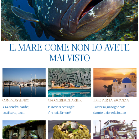
IL MARE COME NON LO AVETE
MAI VISTO
COMPRO&VENDO
CROCIERE&CHARTER
IDEE PER LA VACANZA
AAA vendesi barche,
In crociera per single
Santorini, un sogno nato
posti barca, case…
s'incrocia l’amore?
da un’eruzione da incubo