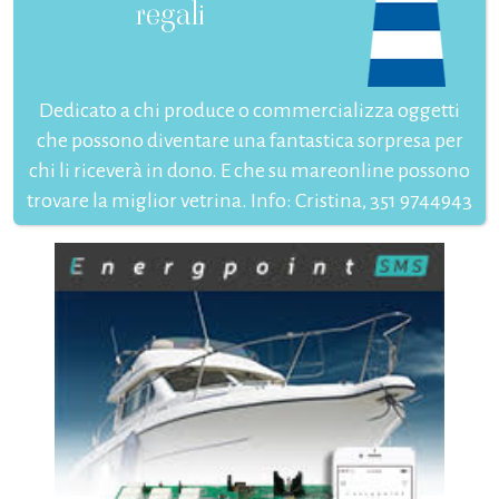
regali
Dedicato a chi produce o commercializza oggetti
che possono diventare una fantastica sorpresa per
chi li riceverà in dono. E che su mareonline possono
trovare la miglior vetrina. Info: Cristina, 351 9744943