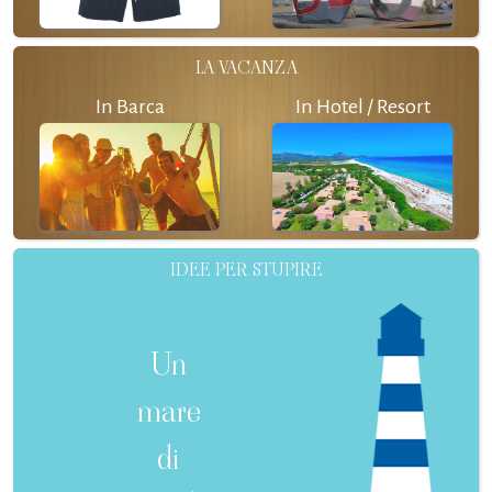
LA VACANZA
In Barca
In Hotel / Resort
IDEE PER STUPIRE
Un
mare
di