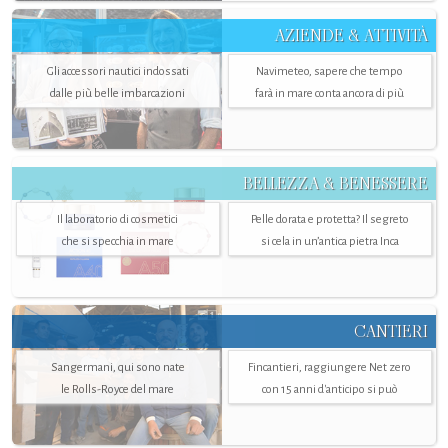
AZIENDE & ATTIVITÀ
Gli accessori nautici indossati
Navimeteo, sapere che tempo
dalle più belle imbarcazioni
farà in mare conta ancora di più
BELLEZZA & BENESSERE
Il laboratorio di cosmetici
Pelle dorata e protetta? Il segreto
che si specchia in mare
si cela in un’antica pietra Inca
CANTIERI
Sangermani, qui sono nate
Fincantieri, raggiungere Net zero
le Rolls-Royce del mare
con 15 anni d'anticipo si può