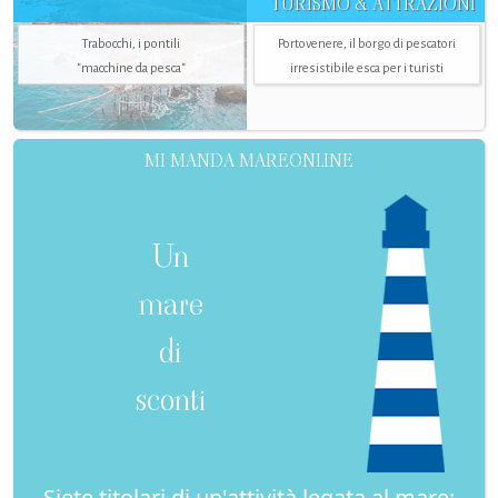
TURISMO & ATTRAZIONI
Trabocchi, i pontili
Portovenere, il borgo di pescatori
"macchine da pesca"
irresistibile esca per i turisti
MI MANDA MAREONLINE
Un
mare
di
sconti
Siete titolari di un'attività legata al mare: