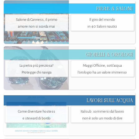
FIERE & SALONI
Salone di Canness, il primo
Il giro del mondo
amore non si scorda mai
in 40 Saloni nautici
GIOIELLI & OROLOGI
La pietra più preziosa?
Maggi Officine, sott’acqua
Protegge chi naviga
l'orologio ha un valore immenso
LAVORI SULL’ACQUA
Come diventare hostess
Italsub: sommersi dal lavoro
e steward di bordo
non è solo un modo di dire