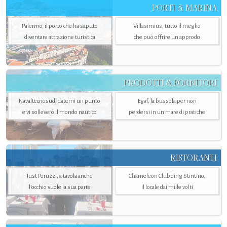
PORTI & MARINA
Palermo, il porto che ha saputo
Villasimius, tutto il meglio
diventare attrazione turistica
che può offrire un approdo
PRODOTTI & FORNITORI
Navaltecnosud, datemi un punto
Egaf, la bussola per non
e vi solleverò il mondo nautico
perdersi in un mare di pratiche
RISTORANTI
Just Peruzzi, a tavola anche
Chameleon Clubbing Stintino,
l’occhio vuole la sua parte
il locale dai mille volti