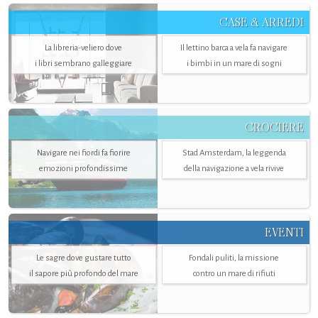
CASE & ARREDI
La libreria-veliero dove
Il lettino barca a vela fa navigare
i libri sembrano galleggiare
i bimbi in un mare di sogni
CROCIERE
Navigare nei fiordi fa fiorire
Stad Amsterdam, la leggenda
emozioni profondissime
della navigazione a vela rivive
EVENTI
Le sagre dove gustare tutto
Fondali puliti, la missione
il sapore più profondo del mare
contro un mare di rifiuti