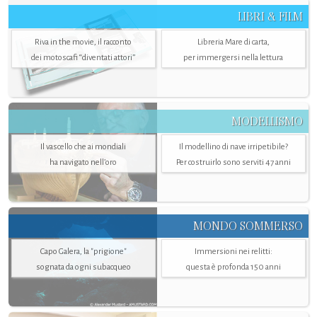
LIBRI & FILM
Riva in the movie, il racconto
Libreria Mare di carta,
dei motoscafi “diventati attori”
per immergersi nella lettura
MODELLISMO
Il vascello che ai mondiali
Il modellino di nave irripetibile?
ha navigato nell’oro
Per costruirlo sono serviti 47 anni
MONDO SOMMERSO
Capo Galera, la "prigione"
Immersioni nei relitti:
sognata da ogni subacqueo
questa è profonda 150 anni