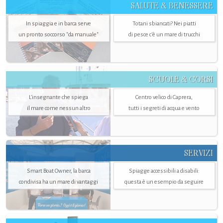
SALUTE & BENESSERE
In spiaggia e in barca serve
Totani sbiancati? Nei piatti
un pronto soccorso "da manuale"
di pesce c'è un mare di trucchi
SCUOLE & CORSI
L'insegnante che spiega
Centro velico di Caprera,
il mare come nessun altro
tutti i segreti di acqua e vento
SERVIZI
Smart Boat Owner, la barca
Spiagge accessibili a disabili:
condivisa ha un mare di vantaggi
questa è un esempio da seguire