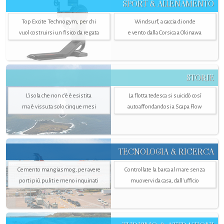
SPORT & ALLENAMENTO
Top Excite Technogym, per chi
Windsurf, a caccia di onde
vuol costruirsi un fisico da regata
e vento dalla Corsica a Okinawa
STORIE
L’isola che non c'è è esistita
La flotta tedesca si suicidò così
ma è vissuta solo cinque mesi
autoaffondandosi a Scapa Flow
TECNOLOGIA & RICERCA
Cemento mangiasmog, per avere
Controllate la barca al mare senza
porti più puliti e meno inquinati
muovervi da casa, dall’ufficio