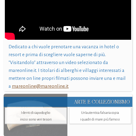
Dedicato a chi vuole prenotare una vacanza in hotel o
resort e prima di scegliere vuole saperne di più.
"Visitandolo" attraverso un video selezionato da
mareonline.it. I titolari di alberghi e villaggi interessati a
mettere on line propri filmati possono inviare una e mail
a
mareonline@mareonline.it
ARTE E COLLEZIONISMO
I denti di capodoglio
Un’autentica falsaria copia
incisi sono veri tesori
i quadri di mare più famosi