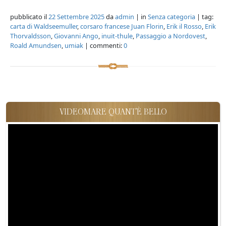
pubblicato il
22 Settembre 2025
da
admin
| in
Senza categoria
| tag:
carta di Waldseemuller
,
corsaro francese Juan Florin
,
Erik il Rosso
,
Erik
Thorvaldsson
,
Giovanni Ango
,
inuit-thule
,
Passaggio a Nordovest
,
Roald Amundsen
,
umiak
| commenti:
0
VIDEOMARE QUANT'È BELLO