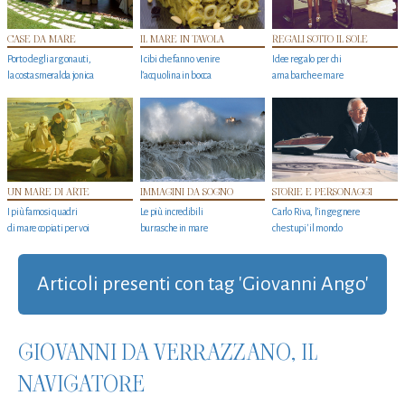
CASE DA MARE
IL MARE IN TAVOLA
REGALI SOTTO IL SOLE
Porto degli argonauti,
I cibi che fanno venire
Idee regalo per chi
la costa smeralda jonica
l’acquolina in bocca
ama barche e mare
UN MARE DI ARTE
IMMAGINI DA SOGNO
STORIE E PERSONAGGI
I più famosi quadri
Le più incredibili
Carlo Riva, l’ingegnere
di mare copiati per voi
burrasche in mare
che stupi' il mondo
Articoli presenti con tag 'Giovanni Ango'
GIOVANNI DA VERRAZZANO, IL
NAVIGATORE