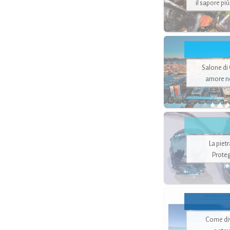
il sapore pi
Salone di
amore no
La piet
Proteg
Come di