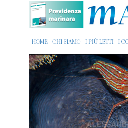
HOME
CHI SIAMO
I PIÙ LETTI
I C