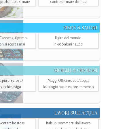
ù profondo del mare
contro un mare di rifiuti
FIERE & SALONI
 Canness, il primo
Il giro del mondo
n si scorda mai
in 40 Saloni nautici
GIOIELLI & OROLOGI
ra più preziosa?
Maggi Officine, sott’acqua
ge chi naviga
l'orologio ha un valore immenso
LAVORI SULL’ACQUA
ventare hostess
Italsub: sommersi dal lavoro