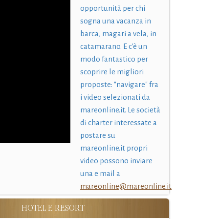
opportunità per chi
sogna una vacanza in
barca, magari a vela, in
catamarano. E c'è un
modo fantastico per
scoprire le migliori
proposte: "navigare" fra
i video selezionati da
mareonline.it. Le società
di charter interessate a
postare su
mareonline.it propri
video possono inviare
una e mail a
mareonline@mareonline.it
HOTEL E RESORT