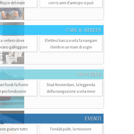
-Royce del mare
con 15 anni d'anticipo si può
CASE & ARREDI
ria-veliero dove
Il lettino barca a vela fa navigare
mbrano galleggiare
i bimbi in un mare di sogni
CROCIERE
i fiordi fa fiorire
Stad Amsterdam, la leggenda
i profondissime
della navigazione a vela rivive
EVENTI
dove gustare tutto
Fondali puliti, la missione