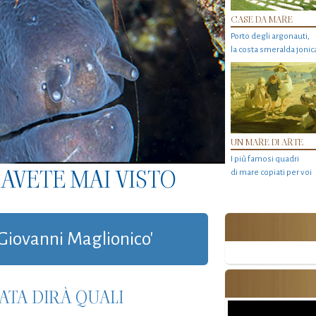
CASE DA MARE
Porto degli argonauti,
la costa smeralda jonic
UN MARE DI ARTE
I più famosi quadri
AVETE MAI VISTO
di mare copiati per voi
 'Giovanni Maglionico'
ATA DIRÀ QUALI