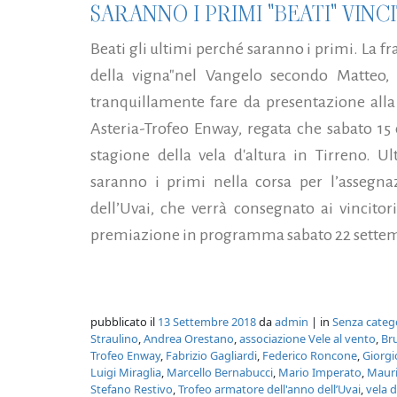
SARANNO I PRIMI "BEATI" VINC
Beati gli ultimi perché saranno i primi. La fr
della vigna"nel Vangelo secondo Matteo, "
tranquillamente fare da presentazione alla
Asteria-Trofeo Enway, regata che sabato 15
stagione della vela d'altura in Tirreno. U
saranno i primi nella corsa per l’assegna
dell’Uvai, che verrà consegnato ai vincitor
premiazione in programma sabato 22 settemb
pubblicato il
13 Settembre 2018
da
admin
| in
Senza categ
Straulino
,
Andrea Orestano
,
associazione Vele al vento
,
Br
Trofeo Enway
,
Fabrizio Gagliardi
,
Federico Roncone
,
Giorgi
Luigi Miraglia
,
Marcello Bernabucci
,
Mario Imperato
,
Mauri
Stefano Restivo
,
Trofeo armatore dell'anno dell’Uvai
,
vela d