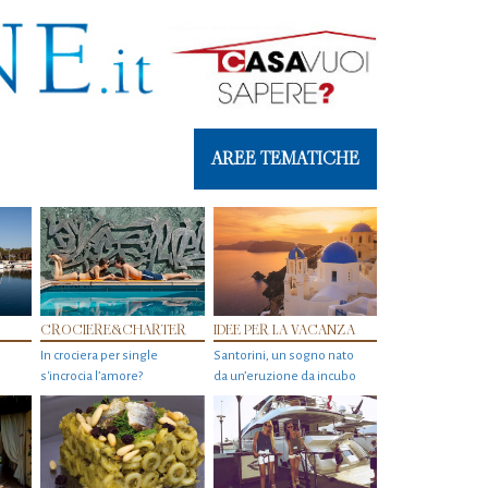
AREE TEMATICHE
CROCIERE&CHARTER
IDEE PER LA VACANZA
In crociera per single
Santorini, un sogno nato
s'incrocia l’amore?
da un’eruzione da incubo