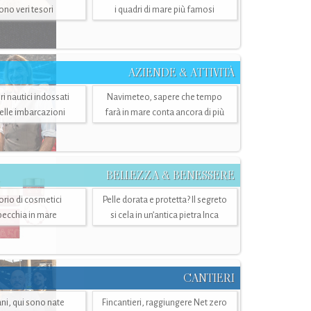
sono veri tesori
i quadri di mare più famosi
AZIENDE & ATTIVITÀ
ri nautici indossati
Navimeteo, sapere che tempo
belle imbarcazioni
farà in mare conta ancora di più
BELLEZZA & BENESSERE
torio di cosmetici
Pelle dorata e protetta? Il segreto
specchia in mare
si cela in un’antica pietra Inca
CANTIERI
i, qui sono nate
Fincantieri, raggiungere Net zero