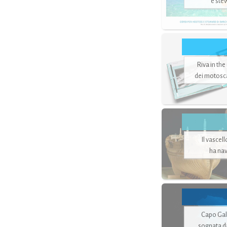
e ste
Riva in the
dei motoscaf
Il vascel
ha nav
Capo Gale
sognata d