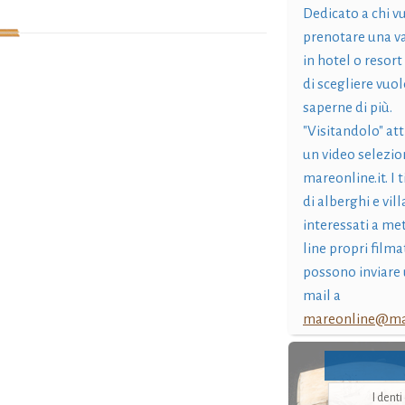
Dedicato a chi v
prenotare una v
in hotel o resort
di scegliere vuol
saperne di più.
"Visitandolo" at
un video selezio
mareonline.it. I t
di alberghi e vil
interessati a me
line propri filma
possono inviare 
mail a
mareonline@mar
I dent