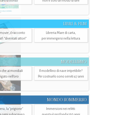
ward di bordo
non è solo un modo di dire
LIBRI & FILM
 movie, il racconto
Libreria Mare di carta,
i “diventati attori”
per immergersi nella lettura
MODELLISMO
lo che ai mondiali
Il modellino di nave irripetibile?
igato nell’oro
Per costruirlo sono serviti 47 anni
MONDO SOMMERSO
ra, la "prigione"
Immersioni nei relitti:
a ogni subacqueo
questa è profonda 150 anni