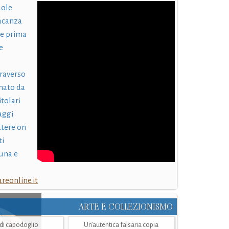
uole
acanza
 e prima
e
traverso
nato da
itolari
laggi
ttere on
ti
una e
eonline.it
ARTE E COLLEZIONISMO
i di capodoglio
Un’autentica falsaria copia