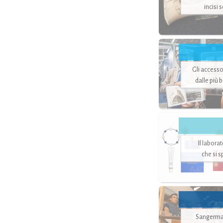
incisi 
Gli accesso
dalle più 
Il labora
che si 
Sangerman