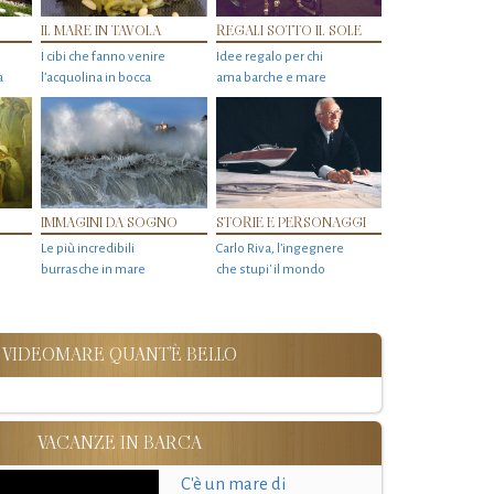
IL MARE IN TAVOLA
REGALI SOTTO IL SOLE
I cibi che fanno venire
Idee regalo per chi
a
l’acquolina in bocca
ama barche e mare
IMMAGINI DA SOGNO
STORIE E PERSONAGGI
Le più incredibili
Carlo Riva, l’ingegnere
burrasche in mare
che stupi' il mondo
VIDEOMARE QUANT'È BELLO
VACANZE IN BARCA
C'è un mare di