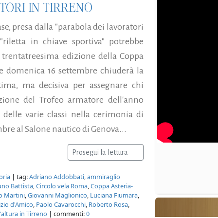
ITORI IN TIRRENO
ase, presa dalla "parabola dei lavoratori
riletta in chiave sportiva" potrebbe
 trentatreesima edizione della Coppa
 e domenica 16 settembre chiuderà la
ltima, ma decisiva per assegnare chi
zione del Trofeo armatore dell'anno
i delle varie classi nella cerimonia di
re al Salone nautico di Genova...
Prosegui la lettura
oria
| tag:
Adriano Addobbati
,
ammiraglio
uno Battista
,
Circolo vela Roma
,
Coppa Asteria-
o Martini
,
Giovanni Maglionico
,
Luciana Fiumara
,
zio d'Amico
,
Paolo Cavarocchi
,
Roberto Rosa
,
'altura in Tirreno
| commenti:
0