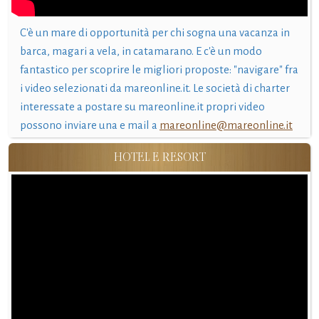
C'è un mare di opportunità per chi sogna una vacanza in
barca, magari a vela, in catamarano. E c'è un modo
fantastico per scoprire le migliori proposte: "navigare" fra
i video selezionati da mareonline.it. Le società di charter
interessate a postare su mareonline.it propri video
possono inviare una e mail a
mareonline@mareonline.it
HOTEL E RESORT