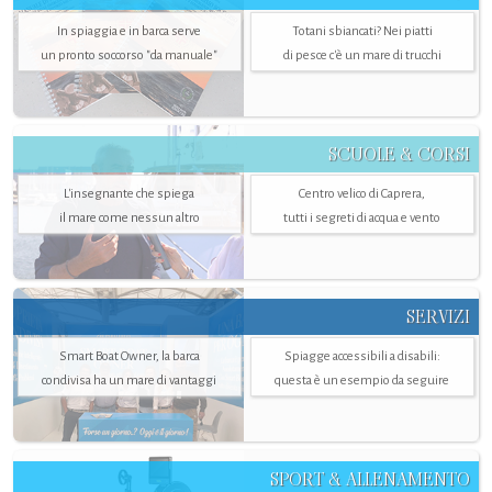
In spiaggia e in barca serve
Totani sbiancati? Nei piatti
un pronto soccorso "da manuale"
di pesce c'è un mare di trucchi
SCUOLE & CORSI
L'insegnante che spiega
Centro velico di Caprera,
il mare come nessun altro
tutti i segreti di acqua e vento
SERVIZI
Smart Boat Owner, la barca
Spiagge accessibili a disabili:
condivisa ha un mare di vantaggi
questa è un esempio da seguire
SPORT & ALLENAMENTO