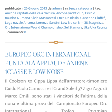
pubblicato il
26 Giugno 2013
da
admin
| in
Senza categoria
| tag:
Ancona capitale della vela d’altura
,
Ancona yacht club
,
Circolo
nautico Numana Silvio Massaccesi
,
Enzo De Blasio
,
Giuseppe Giuffré
,
Lega navale Ancona
,
Lorenzo Santini
,
Low Noise
,
Nm 38 Scugnizza
,
Orc International World Championship
,
Sef Stamura
,
Uka Uka Racing
| commenti:
0
EUROPEO ORC INTERNATIONAL,
PUNTA ALA APPLAUDE ANIENE
1CLASSE E LOW NOISE
Il Cookson 50 Cippa Lippa dell'armatore-timoniere
Guido Paolo Gamucci e il Grand Soleil 37 Zigo Zago di
Marco Emili, sono stati i vincitori dell'ultima della
nona e ultima prova del Campionato Europeo Orc
International - Trofeo Prysmian