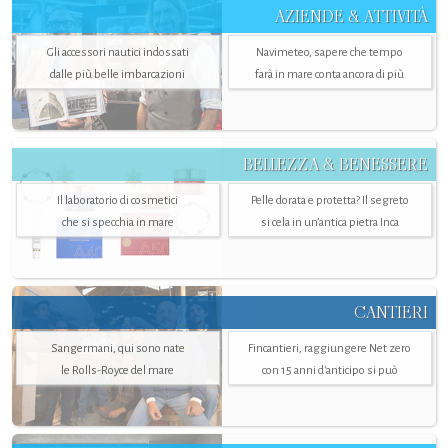
AZIENDE & ATTIVITÀ
Gli accessori nautici indossati
Navimeteo, sapere che tempo
dalle più belle imbarcazioni
farà in mare conta ancora di più
BELLEZZA & BENESSERE
Il laboratorio di cosmetici
Pelle dorata e protetta? Il segreto
che si specchia in mare
si cela in un’antica pietra Inca
CANTIERI
Sangermani, qui sono nate
Fincantieri, raggiungere Net zero
le Rolls-Royce del mare
con 15 anni d'anticipo si può