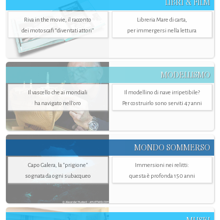
LIBRI & FILM
Riva in the movie, il racconto
Libreria Mare di carta,
dei motoscafi “diventati attori”
per immergersi nella lettura
MODELLISMO
Il vascello che ai mondiali
Il modellino di nave irripetibile?
ha navigato nell’oro
Per costruirlo sono serviti 47 anni
MONDO SOMMERSO
Capo Galera, la "prigione"
Immersioni nei relitti:
sognata da ogni subacqueo
questa è profonda 150 anni