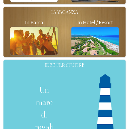
LA VACANZA
In Barca
In Hotel / Resort
IDEE PER STUPIRE
Un
mare
di
regali