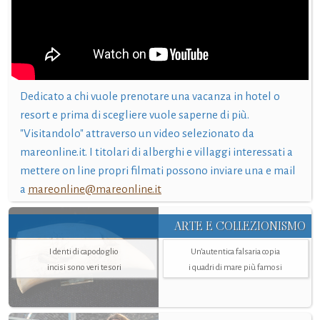
Dedicato a chi vuole prenotare una vacanza in hotel o
resort e prima di scegliere vuole saperne di più.
"Visitandolo" attraverso un video selezionato da
mareonline.it. I titolari di alberghi e villaggi interessati a
mettere on line propri filmati possono inviare una e mail
a
mareonline@mareonline.it
ARTE E COLLEZIONISMO
I denti di capodoglio
Un’autentica falsaria copia
incisi sono veri tesori
i quadri di mare più famosi