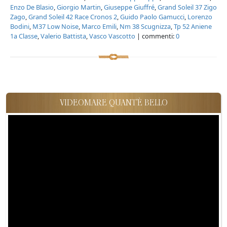
Enzo De Blasio
,
Giorgio Martin
,
Giuseppe Giuffré
,
Grand Soleil 37 Zigo
Zago
,
Grand Soleil 42 Race Cronos 2
,
Guido Paolo Gamucci
,
Lorenzo
Bodini
,
M37 Low Noise
,
Marco Emili
,
Nm 38 Scugnizza
,
Tp 52 Aniene
1a Classe
,
Valerio Battista
,
Vasco Vascotto
| commenti:
0
VIDEOMARE QUANT'È BELLO