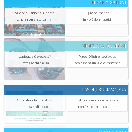
FIERE & SALONI
Salone di Canness, il primo
Il giro del mondo
amore non si scorda mai
in 40 Saloni nautici
GIOIELLI & OROLOGI
La pietra più preziosa?
Maggi Officine, sott’acqua
Protegge chi naviga
l'orologio ha un valore immenso
LAVORI SULL’ACQUA
Come diventare hostess
Italsub: sommersi dal lavoro
e steward di bordo
non è solo un modo di dire