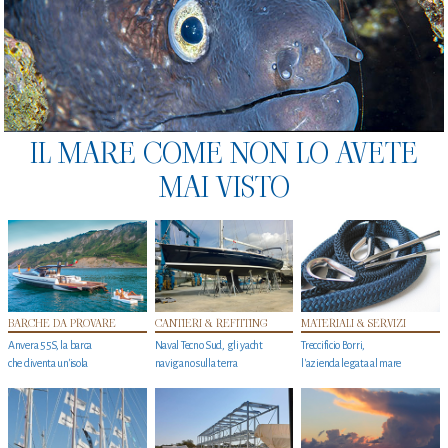
IL MARE COME NON LO AVETE
MAI VISTO
BARCHE DA PROVARE
CANTIERI & REFITTING
MATERIALI & SERVIZI
Anvera 55S, la barca
Naval Tecno Sud, gli yacht
Treccificio Borri,
che diventa un'isola
navigano sulla terra
l'azienda legata al mare