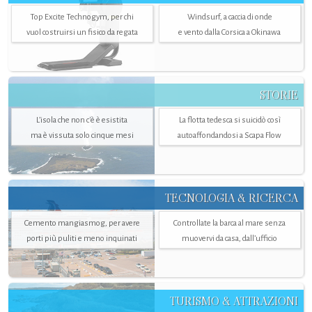
Top Excite Technogym, per chi
Windsurf, a caccia di onde
vuol costruirsi un fisico da regata
e vento dalla Corsica a Okinawa
STORIE
L’isola che non c'è è esistita
La flotta tedesca si suicidò così
ma è vissuta solo cinque mesi
autoaffondandosi a Scapa Flow
TECNOLOGIA & RICERCA
Cemento mangiasmog, per avere
Controllate la barca al mare senza
porti più puliti e meno inquinati
muovervi da casa, dall’ufficio
TURISMO & ATTRAZIONI