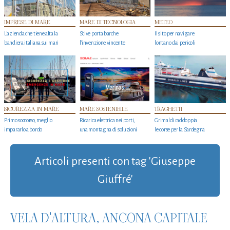
IMPRESE DI MARE
MARE DI TECNOLOGIA
METEO
L'azienda che tiene alta la
Stive porta barche
Il sito per navigare
bandiera italiana sui mari
l'invenzione vincente
lontano dai pericoli
SICUREZZA IN MARE
MARE SOSTENIBILE
TRAGHETTI
Primo soccorso, meglio
Ricarica elettrica nei porti,
Grimaldi raddoppia
impararlo a bordo
una montagna di soluzioni
le corse per la Sardegna
Articoli presenti con tag 'Giuseppe
Giuffré'
VELA D'ALTURA, ANCONA CAPITALE