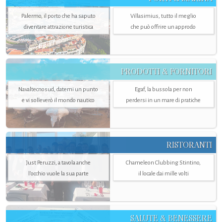
Palermo, il porto che ha saputo
Villasimius, tutto il meglio
diventare attrazione turistica
che può offrire un approdo
PRODOTTI & FORNITORI
Navaltecnosud, datemi un punto
Egaf, la bussola per non
e vi solleverò il mondo nautico
perdersi in un mare di pratiche
RISTORANTI
Just Peruzzi, a tavola anche
Chameleon Clubbing Stintino,
l’occhio vuole la sua parte
il locale dai mille volti
SALUTE & BENESSERE