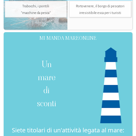
Trabocchi, i pontili
Portovenere, il borgo di pescatori
"macchine da pesca"
irresistibile esca per i turisti
MI MANDA MAREONLINE
Un
mare
di
sconti
Siete titolari di un'attività legata al mare: