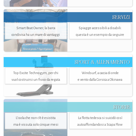
SERVIZI
Smart Boat Owner, la barca
Spiagge accessibili a disabili:
condivisa ha un mare di vantaggi
questa è un esempio da seguire
SPORT & ALLENAMENTO
Top Excite Technogym, per chi
Windsurf, a caccia di onde
vuol costruirsi un fisico da regata
e vento dalla Corsica a Okinawa
STORIE
L’isola che non c'è è esistita
La flotta tedesca si suicidò così
ma è vissuta solo cinque mesi
autoaffondandosi a Scapa Flow