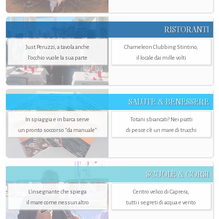
RISTORANTI
Just Peruzzi, a tavola anche
Chameleon Clubbing Stintino,
l’occhio vuole la sua parte
il locale dai mille volti
SALUTE & BENESSERE
In spiaggia e in barca serve
Totani sbiancati? Nei piatti
un pronto soccorso "da manuale"
di pesce c'è un mare di trucchi
SCUOLE & CORSI
L'insegnante che spiega
Centro velico di Caprera,
il mare come nessun altro
tutti i segreti di acqua e vento