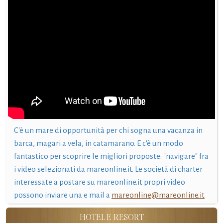
C'è un mare di opportunità per chi sogna una vacanza in
barca, magari a vela, in catamarano. E c'è un modo
fantastico per scoprire le migliori proposte: "navigare" fra
i video selezionati da mareonline.it. Le società di charter
interessate a postare su mareonline.it propri video
possono inviare una e mail a
mareonline@mareonline.it
HOTEL E RESORT