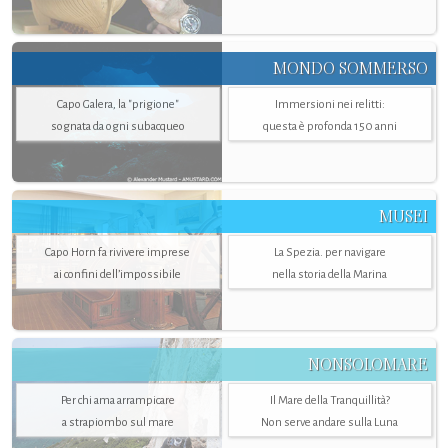
MONDO SOMMERSO
Capo Galera, la "prigione"
Immersioni nei relitti:
sognata da ogni subacqueo
questa è profonda 150 anni
MUSEI
Capo Horn fa rivivere imprese
La Spezia. per navigare
ai confini dell’impossibile
nella storia della Marina
NONSOLOMARE
Per chi ama arrampicare
Il Mare della Tranquillità?
a strapiombo sul mare
Non serve andare sulla Luna