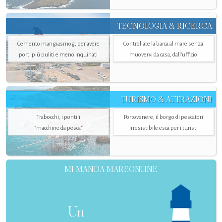
TECNOLOGIA & RICERCA
Cemento mangiasmog, per avere
Controllate la barca al mare senza
porti più puliti e meno inquinati
muovervi da casa, dall’ufficio
TURISMO & ATTRAZIONI
Trabocchi, i pontili
Portovenere, il borgo di pescatori
"macchine da pesca"
irresistibile esca per i turisti
MI MANDA MAREONLINE
Un