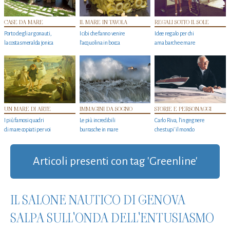
CASE DA MARE
IL MARE IN TAVOLA
REGALI SOTTO IL SOLE
Porto degli argonauti,
I cibi che fanno venire
Idee regalo per chi
la costa smeralda jonica
l’acquolina in bocca
ama barche e mare
UN MARE DI ARTE
IMMAGINI DA SOGNO
STORIE E PERSONAGGI
I più famosi quadri
Le più incredibili
Carlo Riva, l’ingegnere
di mare copiati per voi
burrasche in mare
che stupi' il mondo
Articoli presenti con tag 'Greenline'
IL SALONE NAUTICO DI GENOVA
SALPA SULL'ONDA DELL'ENTUSIASMO