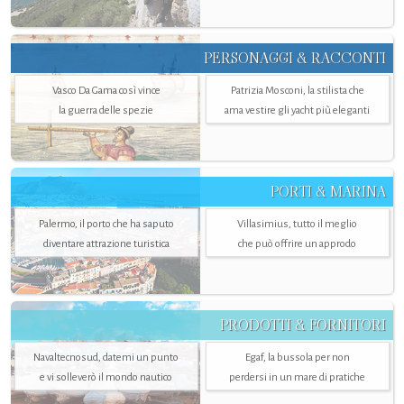
PERSONAGGI & RACCONTI
Vasco Da Gama così vince
Patrizia Mosconi, la stilista che
la guerra delle spezie
ama vestire gli yacht più eleganti
PORTI & MARINA
Palermo, il porto che ha saputo
Villasimius, tutto il meglio
diventare attrazione turistica
che può offrire un approdo
PRODOTTI & FORNITORI
Navaltecnosud, datemi un punto
Egaf, la bussola per non
e vi solleverò il mondo nautico
perdersi in un mare di pratiche