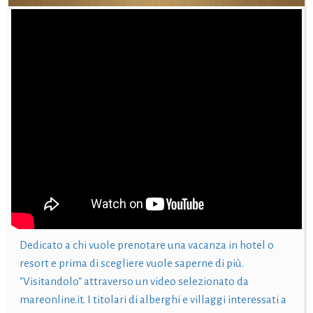
Dedicato a chi vuole prenotare una vacanza in hotel o
resort e prima di scegliere vuole saperne di più.
"Visitandolo" attraverso un video selezionato da
mareonline.it. I titolari di alberghi e villaggi interessati a