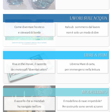
LAVORI SULL’ACQUA
Come diventare hostess
Italsub: sommersi dal lavoro
e steward di bordo
non è solo un modo di dire
LIBRI & FILM
Riva in the movie, il racconto
Libreria Mare di carta,
dei motoscafi “diventati attori”
per immergersi nella lettura
MODELLISMO
Il vascello che ai mondiali
Il modellino di nave irripetibile?
ha navigato nell’oro
Per costruirlo sono serviti 47 anni