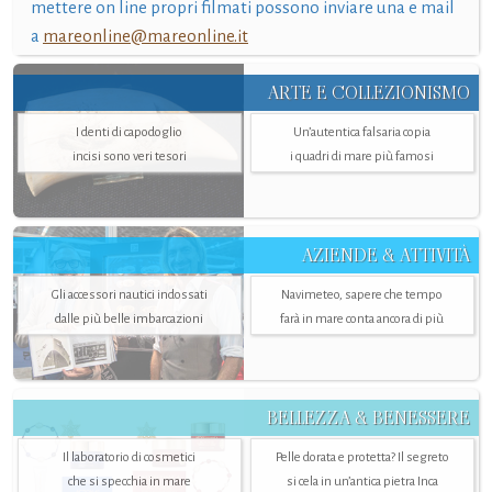
mettere on line propri filmati possono inviare una e mail
a
mareonline@mareonline.it
ARTE E COLLEZIONISMO
I denti di capodoglio
Un’autentica falsaria copia
incisi sono veri tesori
i quadri di mare più famosi
AZIENDE & ATTIVITÀ
Gli accessori nautici indossati
Navimeteo, sapere che tempo
dalle più belle imbarcazioni
farà in mare conta ancora di più
BELLEZZA & BENESSERE
Il laboratorio di cosmetici
Pelle dorata e protetta? Il segreto
che si specchia in mare
si cela in un’antica pietra Inca