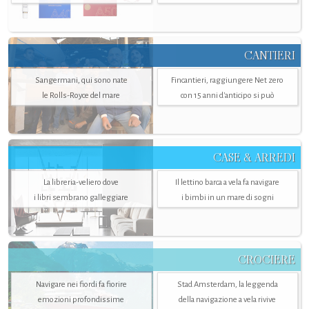
CANTIERI
Sangermani, qui sono nate
Fincantieri, raggiungere Net zero
le Rolls-Royce del mare
con 15 anni d'anticipo si può
CASE & ARREDI
La libreria-veliero dove
Il lettino barca a vela fa navigare
i libri sembrano galleggiare
i bimbi in un mare di sogni
CROCIERE
Navigare nei fiordi fa fiorire
Stad Amsterdam, la leggenda
emozioni profondissime
della navigazione a vela rivive