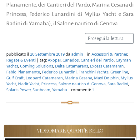
Planamente, dei Cantieri del Pardo, Marina Cesana di
Princess, Federico Lunardini di Mylius Yacht e Sara
Radini di Yamaha), il Salone nautico di Genova...
Prosegui la lettura
pubblicato il
20 Settembre 2019
da
admin
| in
Accessori & Partner
,
Regate & Eventi
| tag:
Axopar
,
Canados
,
Cantieri del Pardo
,
Cayman
Yachts
,
Coming Solutions
,
Delta Catamarans
,
Excess Catamaran
,
Fabio Planamente
,
Federico Lunardini
,
Franchini Yachts
,
Greenline
,
Gulf Craft
,
Leopard Catamaran
,
Marina Cesana
,
Maxi Dolphin
,
Mylius
Yacht
,
Nadir Yacht
,
Princess
,
Salone nautico di Genova
,
Sara Radini
,
Solaris Power
,
Sunbeam
,
Yamaha
| commenti:
1
VIDEOMARE QUANT'È BELLO