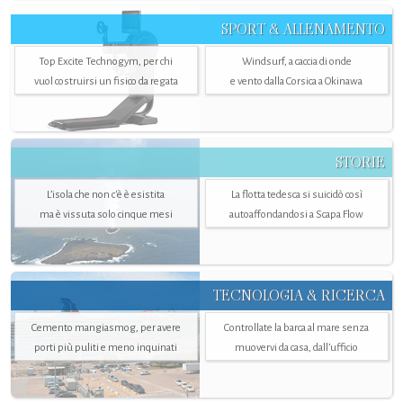
SPORT & ALLENAMENTO
Top Excite Technogym, per chi
Windsurf, a caccia di onde
vuol costruirsi un fisico da regata
e vento dalla Corsica a Okinawa
STORIE
L’isola che non c'è è esistita
La flotta tedesca si suicidò così
ma è vissuta solo cinque mesi
autoaffondandosi a Scapa Flow
TECNOLOGIA & RICERCA
Cemento mangiasmog, per avere
Controllate la barca al mare senza
porti più puliti e meno inquinati
muovervi da casa, dall’ufficio