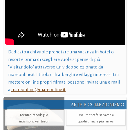
Dedicato a chi vuole prenotare una vacanza in hotel o
resort e prima di scegliere vuole saperne di più.
"Visitandolo" attraverso un video selezionato da
mareonline.it. I titolari di alberghi e villaggi interessati a
mettere on line propri filmati possono inviare una e mail
a
mareonline@mareonline.it
ARTE E COLLEZIONISMO
I denti di capodoglio
Un’autentica falsaria copia
incisi sono veri tesori
i quadri di mare più famosi