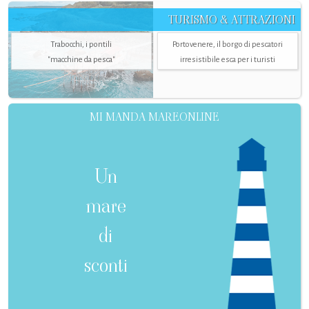
TURISMO & ATTRAZIONI
Trabocchi, i pontili
Portovenere, il borgo di pescatori
"macchine da pesca"
irresistibile esca per i turisti
MI MANDA MAREONLINE
Un
mare
di
sconti