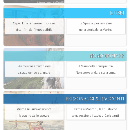
MUSEI
Capo Horn fa rivivere imprese
La Spezia. per navigare
ai confini dell’impossibile
nella storia della Marina
NONSOLOMARE
Per chi ama arrampicare
Il Mare della Tranquillità?
a strapiombo sul mare
Non serve andare sulla Luna
PERSONAGGI & RACCONTI
Vasco Da Gama così vince
Patrizia Mosconi, la stilista che
la guerra delle spezie
ama vestire gli yacht più eleganti