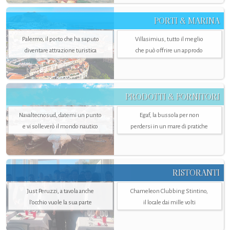
PORTI & MARINA
Palermo, il porto che ha saputo
Villasimius, tutto il meglio
diventare attrazione turistica
che può offrire un approdo
PRODOTTI & FORNITORI
Navaltecnosud, datemi un punto
Egaf, la bussola per non
e vi solleverò il mondo nautico
perdersi in un mare di pratiche
RISTORANTI
Just Peruzzi, a tavola anche
Chameleon Clubbing Stintino,
l’occhio vuole la sua parte
il locale dai mille volti