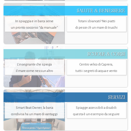
SALUTE & BENESSERE
In spiaggia e in barca serve
Totani sbiancati? Nei piatti
un pronto soccorso "da manuale"
di pesce c'è un mare di trucchi
SCUOLE & CORSI
L'insegnante che spiega
Centro velico di Caprera,
il mare come nessun altro
tutti i segreti di acqua e vento
SERVIZI
Smart Boat Owner, la barca
Spiagge accessibili a disabili:
condivisa ha un mare di vantaggi
questa è un esempio da seguire