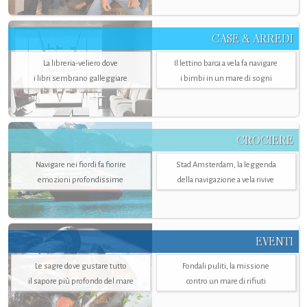
CASE & ARREDI
La libreria-veliero dove
Il lettino barca a vela fa navigare
i libri sembrano galleggiare
i bimbi in un mare di sogni
CROCIERE
Navigare nei fiordi fa fiorire
Stad Amsterdam, la leggenda
emozioni profondissime
della navigazione a vela rivive
EVENTI
Le sagre dove gustare tutto
Fondali puliti, la missione
il sapore più profondo del mare
contro un mare di rifiuti