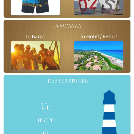
LA VACANZA
In Barca
In Hotel / Resort
IDEE PER STUPIRE
Un
mare
di