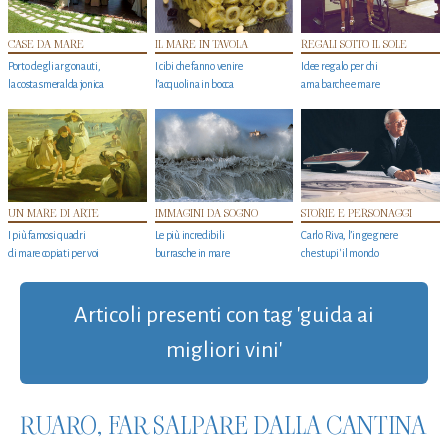
CASE DA MARE
IL MARE IN TAVOLA
REGALI SOTTO IL SOLE
Porto degli argonauti,
I cibi che fanno venire
Idee regalo per chi
la costa smeralda jonica
l’acquolina in bocca
ama barche e mare
UN MARE DI ARTE
IMMAGINI DA SOGNO
STORIE E PERSONAGGI
I più famosi quadri
Le più incredibili
Carlo Riva, l’ingegnere
di mare copiati per voi
burrasche in mare
che stupi' il mondo
Articoli presenti con tag 'guida ai
migliori vini'
RUARO, FAR SALPARE DALLA CANTINA