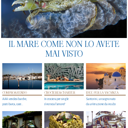
IL MARE COME NON LO AVETE
MAI VISTO
COMPRO&VENDO
CROCIERE&CHARTER
IDEE PER LA VACANZA
AAA vendesi barche,
In crociera per single
Santorini, un sogno nato
posti barca, case…
s'incrocia l’amore?
da un’eruzione da incubo