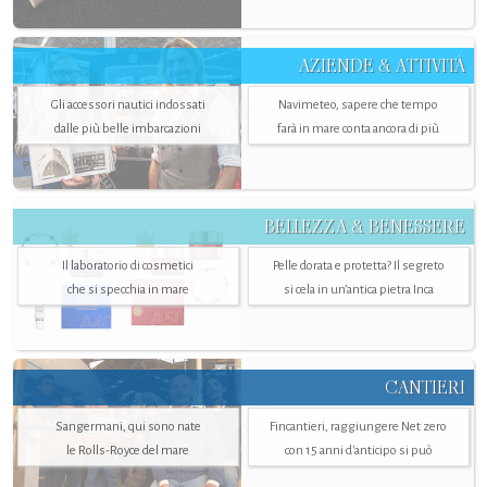
AZIENDE & ATTIVITÀ
Gli accessori nautici indossati
Navimeteo, sapere che tempo
dalle più belle imbarcazioni
farà in mare conta ancora di più
BELLEZZA & BENESSERE
Il laboratorio di cosmetici
Pelle dorata e protetta? Il segreto
che si specchia in mare
si cela in un’antica pietra Inca
CANTIERI
Sangermani, qui sono nate
Fincantieri, raggiungere Net zero
le Rolls-Royce del mare
con 15 anni d'anticipo si può