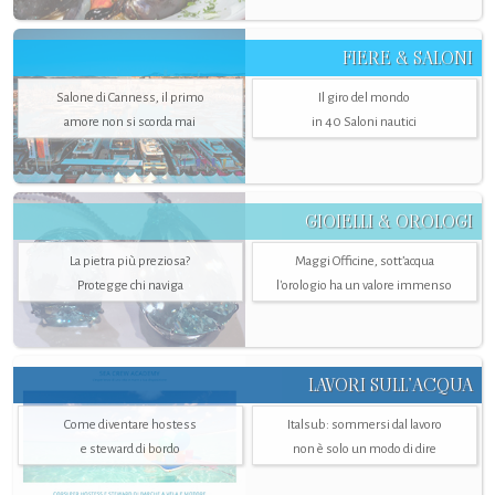
FIERE & SALONI
Salone di Canness, il primo
Il giro del mondo
amore non si scorda mai
in 40 Saloni nautici
GIOIELLI & OROLOGI
La pietra più preziosa?
Maggi Officine, sott’acqua
Protegge chi naviga
l'orologio ha un valore immenso
LAVORI SULL’ACQUA
Come diventare hostess
Italsub: sommersi dal lavoro
e steward di bordo
non è solo un modo di dire