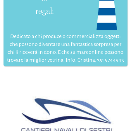
regali
Dedicato a chi produce o commercializza oggetti
che possono diventare una fantastica sorpresa per
chi li riceverà in dono. E che su mareonline possono
trovare la miglior vetrina. Info: Cristina, 351 9744943