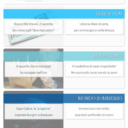
LIBRI & FILM
Riva in the movie, il racconto
Libreria Mare di carta,
dei motoscafi “diventati attori”
per immergersi nella lettura
MODELLISMO
Il vascello che ai mondiali
Il modellino di nave irripetibile?
ha navigato nell’oro
Per costruirlo sono serviti 47 anni
MONDO SOMMERSO
Capo Galera, la "prigione"
Immersioni nei relitti:
sognata da ogni subacqueo
questa è profonda 150 anni