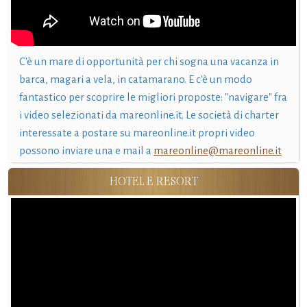
C'è un mare di opportunità per chi sogna una vacanza in
barca, magari a vela, in catamarano. E c'è un modo
fantastico per scoprire le migliori proposte: "navigare" fra
i video selezionati da mareonline.it. Le società di charter
interessate a postare su mareonline.it propri video
possono inviare una e mail a
mareonline@mareonline.it
HOTEL E RESORT