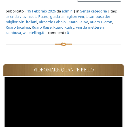
pubblicato il
19 Febbraio 2026
da
admin
| in
Senza categoria
| tag:
azienda vitivinicola Ruaro
,
guida ai migliori vini
,
lacambusa dei
migliori vini italiani
,
Riccardo Fabbio
,
Ruaro Faliva
,
Ruaro Giaron
,
Ruaro Incalma
,
Ruaro Raise
,
Ruaro Rudry
,
vini da mettere in
cambusa
,
winetelling.it
| commenti:
0
VIDEOMARE QUANT'È BELLO