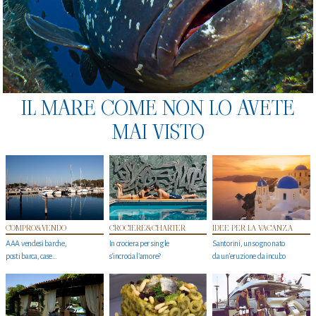
IL MARE COME NON LO AVETE
MAI VISTO
COMPRO&VENDO
CROCIERE&CHARTER
IDEE PER LA VACANZA
AAA vendesi barche,
In crociera per single
Santorini, un sogno nato
posti barca, case…
s'incrocia l’amore?
da un’eruzione da incubo