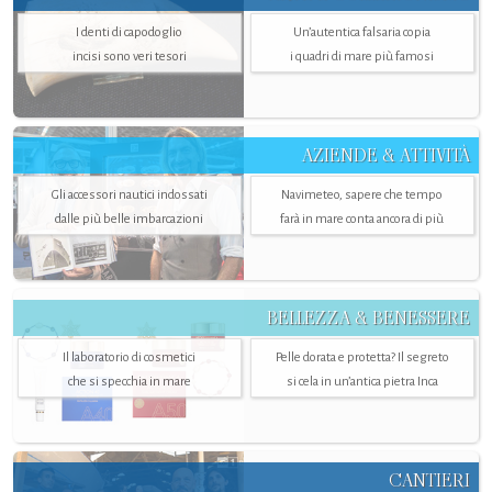
I denti di capodoglio
Un’autentica falsaria copia
incisi sono veri tesori
i quadri di mare più famosi
AZIENDE & ATTIVITÀ
Gli accessori nautici indossati
Navimeteo, sapere che tempo
dalle più belle imbarcazioni
farà in mare conta ancora di più
BELLEZZA & BENESSERE
Il laboratorio di cosmetici
Pelle dorata e protetta? Il segreto
che si specchia in mare
si cela in un’antica pietra Inca
CANTIERI