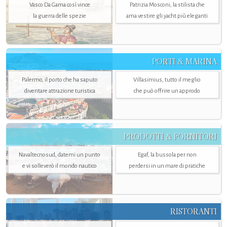
Vasco Da Gama così vince
Patrizia Mosconi, la stilista che
la guerra delle spezie
ama vestire gli yacht più eleganti
PORTI & MARINA
Palermo, il porto che ha saputo
Villasimius, tutto il meglio
diventare attrazione turistica
che può offrire un approdo
PRODOTTI & FORNITORI
Navaltecnosud, datemi un punto
Egaf, la bussola per non
e vi solleverò il mondo nautico
perdersi in un mare di pratiche
RISTORANTI