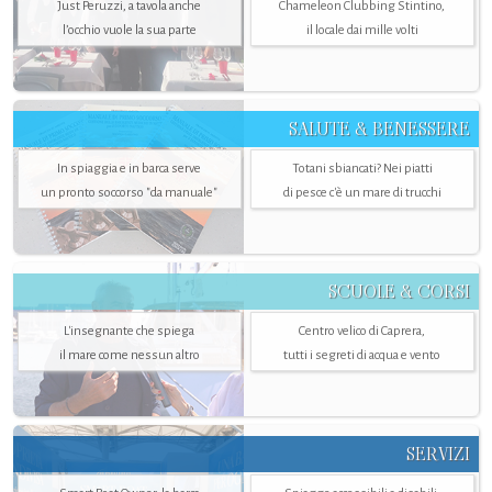
Just Peruzzi, a tavola anche
Chameleon Clubbing Stintino,
l’occhio vuole la sua parte
il locale dai mille volti
SALUTE & BENESSERE
In spiaggia e in barca serve
Totani sbiancati? Nei piatti
un pronto soccorso "da manuale"
di pesce c'è un mare di trucchi
SCUOLE & CORSI
L'insegnante che spiega
Centro velico di Caprera,
il mare come nessun altro
tutti i segreti di acqua e vento
SERVIZI