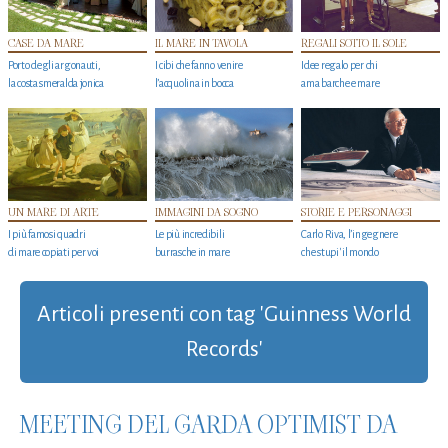
CASE DA MARE
IL MARE IN TAVOLA
REGALI SOTTO IL SOLE
Porto degli argonauti,
I cibi che fanno venire
Idee regalo per chi
la costa smeralda jonica
l’acquolina in bocca
ama barche e mare
UN MARE DI ARTE
IMMAGINI DA SOGNO
STORIE E PERSONAGGI
I più famosi quadri
Le più incredibili
Carlo Riva, l’ingegnere
di mare copiati per voi
burrasche in mare
che stupi' il mondo
Articoli presenti con tag 'Guinness World
Records'
MEETING DEL GARDA OPTIMIST DA