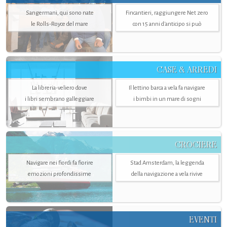
Sangermani, qui sono nate
Fincantieri, raggiungere Net zero
le Rolls-Royce del mare
con 15 anni d'anticipo si può
CASE & ARREDI
La libreria-veliero dove
Il lettino barca a vela fa navigare
i libri sembrano galleggiare
i bimbi in un mare di sogni
CROCIERE
Navigare nei fiordi fa fiorire
Stad Amsterdam, la leggenda
emozioni profondissime
della navigazione a vela rivive
EVENTI