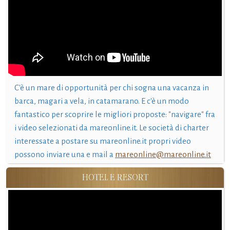
C'è un mare di opportunità per chi sogna una vacanza in
barca, magari a vela, in catamarano. E c'è un modo
fantastico per scoprire le migliori proposte: "navigare" fra
i video selezionati da mareonline.it. Le società di charter
interessate a postare su mareonline.it propri video
possono inviare una e mail a
mareonline@mareonline.it
HOTEL E RESORT