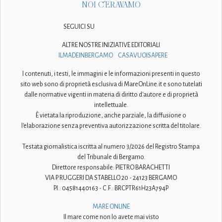
NOI C'ERAVAMO
SEGUICI SU
ALTRE NOSTRE INIZIATIVE EDITORIALI
ILMADEINBERGAMO
CASAVUOISAPERE
I contenuti, i testi, le immagini e le informazioni presenti in questo
sito web sono di proprietà esclusiva di MareOnLine.it e sono tutelati
dalle normative vigenti in materia di diritto d'autore e di proprietà
intellettuale.
È vietata la riproduzione, anche parziale, la diffusione o
l'elaborazione senza preventiva autorizzazione scritta del titolare.
Testata giornalistica iscritta al numero 3/2026 del Registro Stampa
del Tribunale di Bergamo.
Direttore responsabile: PIETRO BARACHETTI
VIA P. RUGGERI DA STABELLO 20 - 24123 BERGAMO
P.I.: 04581440163 - C.F.: BRCPTR61H23A794P
MARE ONLINE
Il mare come non lo avete mai visto