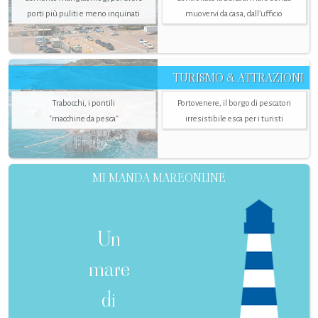
porti più puliti e meno inquinati
muovervi da casa, dall’ufficio
TURISMO & ATTRAZIONI
Trabocchi, i pontili
Portovenere, il borgo di pescatori
"macchine da pesca"
irresistibile esca per i turisti
MI MANDA MAREONLINE
Un
mare
di