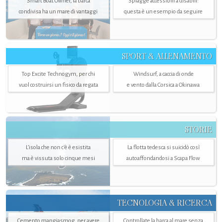
Smart Boat Owner, la barca
Spiagge accessibili a disabili:
condivisa ha un mare di vantaggi
questa è un esempio da seguire
SPORT & ALLENAMENTO
Top Excite Technogym, per chi
Windsurf, a caccia di onde
vuol costruirsi un fisico da regata
e vento dalla Corsica a Okinawa
STORIE
L’isola che non c'è è esistita
La flotta tedesca si suicidò così
ma è vissuta solo cinque mesi
autoaffondandosi a Scapa Flow
TECNOLOGIA & RICERCA
Cemento mangiasmog, per avere
Controllate la barca al mare senza