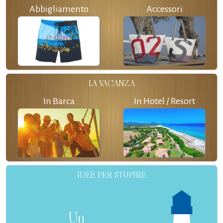
Abbigliamento
Accessori
LA VACANZA
In Barca
In Hotel / Resort
IDEE PER STUPIRE
Un