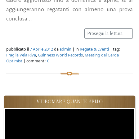
aggiungeranno regatanti con almeno una prova
conclusa...
Prosegui la lettura
pubblicato il
7 Aprile 2012
da
admin
| in
Regate & Eventi
| tag:
Fraglia Vela Riva
,
Guinness World Records
,
Meeting del Garda
Optimist
| commenti:
0
VIDEOMARE QUANT'È BELLO