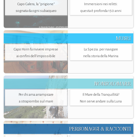
Capo Galera, la "prigione"
Immersioni nei relitti:
sognata da ogni subacqueo
questa è profonda 150 anni
MUSEI
Capo Horn fa rivivere imprese
La Spezia. per navigare
ai confini dell’impossibile
nella storia della Marina
NONSOLOMARE
Per chi ama arrampicare
Il Mare della Tranquillità?
a strapiombo sul mare
Non serve andare sulla Luna
PERSONAGGI & RACCONTI