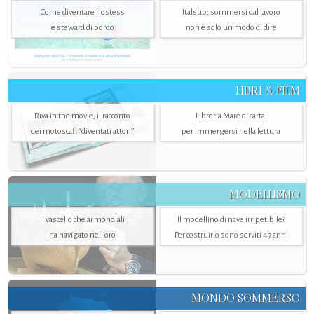
Come diventare hostess
Italsub: sommersi dal lavoro
e steward di bordo
non è solo un modo di dire
LIBRI & FILM
Riva in the movie, il racconto
Libreria Mare di carta,
dei motoscafi “diventati attori”
per immergersi nella lettura
MODELLISMO
Il vascello che ai mondiali
Il modellino di nave irripetibile?
ha navigato nell’oro
Per costruirlo sono serviti 47 anni
MONDO SOMMERSO