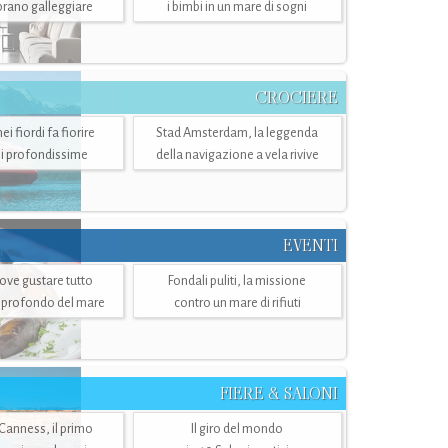
mbrano galleggiare
i bimbi in un mare di sogni
CROCIERE
i fiordi fa fiorire
Stad Amsterdam, la leggenda
i profondissime
della navigazione a vela rivive
EVENTI
dove gustare tutto
Fondali puliti, la missione
ù profondo del mare
contro un mare di rifiuti
FIERE & SALONI
 Canness, il primo
Il giro del mondo