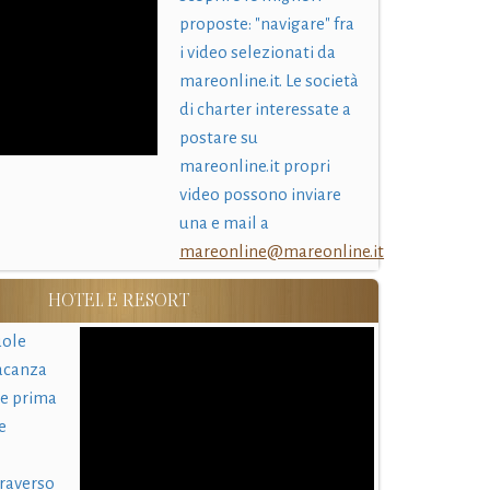
proposte: "navigare" fra
i video selezionati da
mareonline.it. Le società
di charter interessate a
postare su
mareonline.it propri
video possono inviare
una e mail a
mareonline@mareonline.it
HOTEL E RESORT
uole
acanza
 e prima
e
traverso