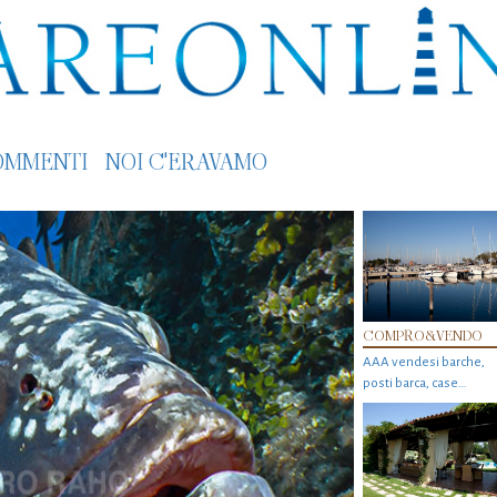
OMMENTI
NOI C'ERAVAMO
COMPRO&VENDO
AAA vendesi barche,
posti barca, case…