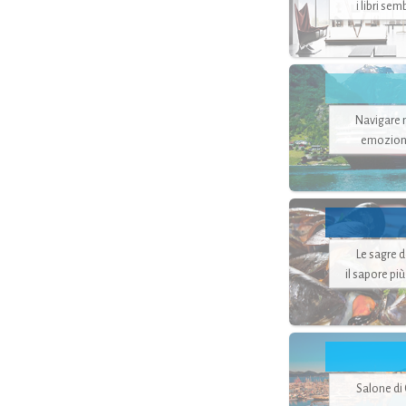
i libri se
Navigare ne
emozion
Le sagre 
il sapore pi
Salone di