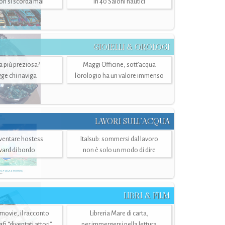
n si scorda mai
in 40 Saloni nautici
GIOIELLI & OROLOGI
ra più preziosa?
Maggi Officine, sott’acqua
ge chi naviga
l'orologio ha un valore immenso
LAVORI SULL’ACQUA
ventare hostess
Italsub: sommersi dal lavoro
ward di bordo
non è solo un modo di dire
LIBRI & FILM
 movie, il racconto
Libreria Mare di carta,
i “diventati attori”
per immergersi nella lettura