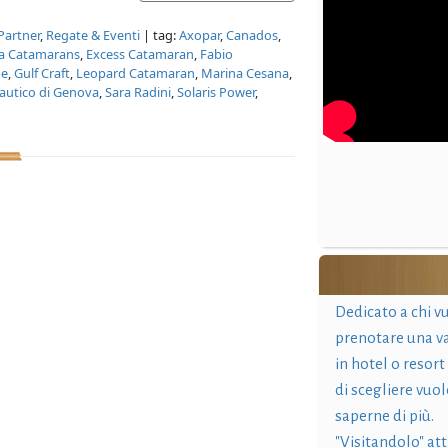
Partner
,
Regate & Eventi
| tag:
Axopar
,
Canados
,
ta Catamarans
,
Excess Catamaran
,
Fabio
ne
,
Gulf Craft
,
Leopard Catamaran
,
Marina Cesana
,
autico di Genova
,
Sara Radini
,
Solaris Power
,
Dedicato a chi v
prenotare una v
in hotel o resort
di scegliere vuol
saperne di più.
"Visitandolo" at