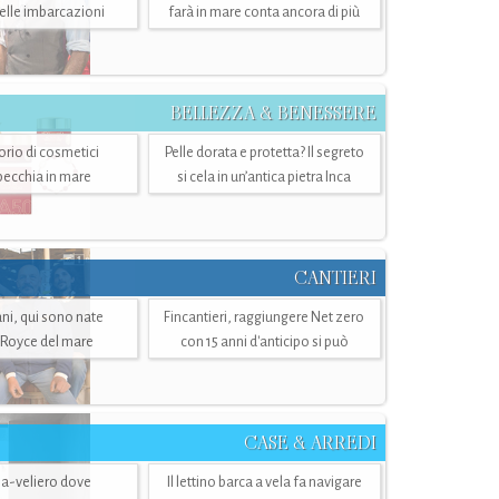
belle imbarcazioni
farà in mare conta ancora di più
BELLEZZA & BENESSERE
torio di cosmetici
Pelle dorata e protetta? Il segreto
specchia in mare
si cela in un’antica pietra Inca
CANTIERI
i, qui sono nate
Fincantieri, raggiungere Net zero
-Royce del mare
con 15 anni d'anticipo si può
CASE & ARREDI
ria-veliero dove
Il lettino barca a vela fa navigare