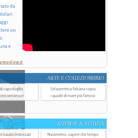
nato da
itolari
laggi
ttere on
ti
una e
eonline.it
ARTE E COLLEZIONISMO
i di capodoglio
Un’autentica falsaria copia
sono veri tesori
i quadri di mare più famosi
AZIENDE & ATTIVITÀ
ri nautici indossati
Navimeteo, sapere che tempo