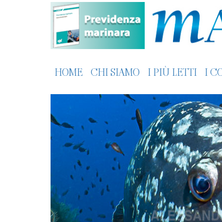
HOME
CHI SIAMO
I PIÙ LETTI
I C