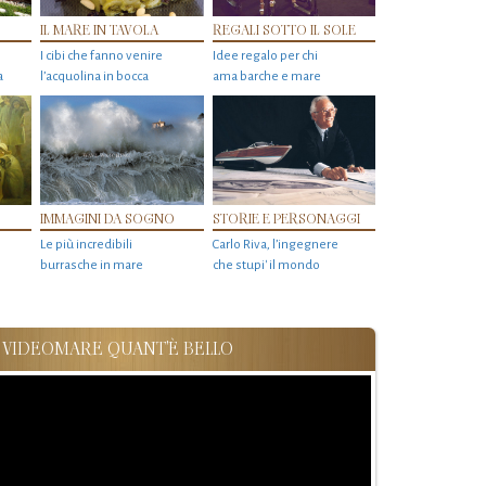
IL MARE IN TAVOLA
REGALI SOTTO IL SOLE
I cibi che fanno venire
Idee regalo per chi
a
l’acquolina in bocca
ama barche e mare
IMMAGINI DA SOGNO
STORIE E PERSONAGGI
Le più incredibili
Carlo Riva, l’ingegnere
burrasche in mare
che stupi' il mondo
VIDEOMARE QUANT'È BELLO