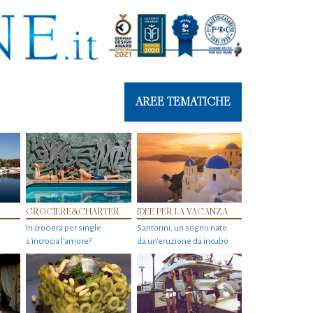
AREE TEMATICHE
CROCIERE&CHARTER
IDEE PER LA VACANZA
In crociera per single
Santorini, un sogno nato
s'incrocia l’amore?
da un’eruzione da incubo