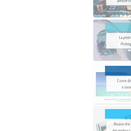
amore no
La piet
Proteg
Come di
e ste
Riva in the
dei motoscaf