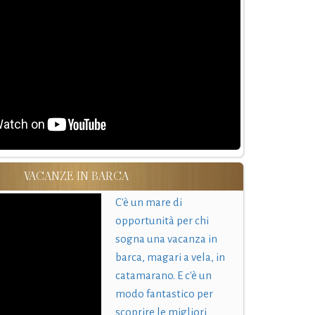
VACANZE IN BARCA
C'è un mare di
opportunità per chi
sogna una vacanza in
barca, magari a vela, in
catamarano. E c'è un
modo fantastico per
scoprire le migliori