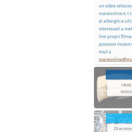
un video selezio
mareonline.it. I t
di alberghi e vil
interessati a me
line propri filma
possono inviare 
mail a
mareonline@mar
I dent
incisi 
Gli accesso