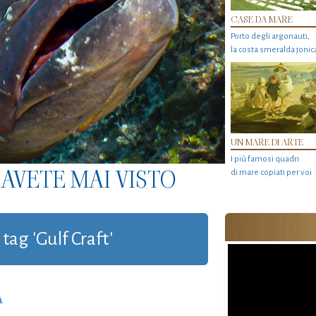
CASE DA MARE
Porto degli argonauti,
la costa smeralda jonic
UN MARE DI ARTE
I più famosi quadri
AVETE MAI VISTO
di mare copiati per voi
 tag 'Gulf Craft'
A