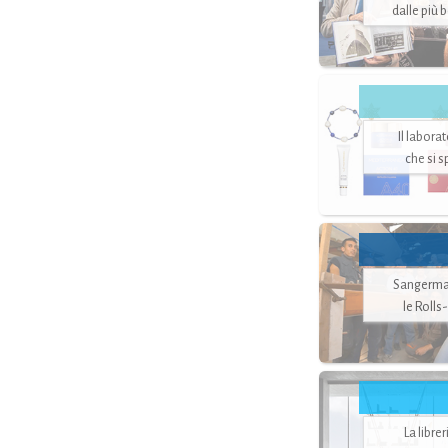
dalle più 
Il labora
che si 
Sangerman
le Rolls
La libre