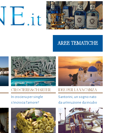
AREE TEMATICHE
CROCIERE&CHARTER
IDEE PER LA VACANZA
In crociera per single
Santorini, un sogno nato
s'incrocia l’amore?
da un’eruzione da incubo