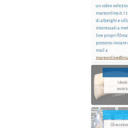
un video selezio
mareonline.it. I t
di alberghi e vil
interessati a me
line propri filma
possono inviare 
mail a
mareonline@mar
I dent
incisi 
Gli accesso