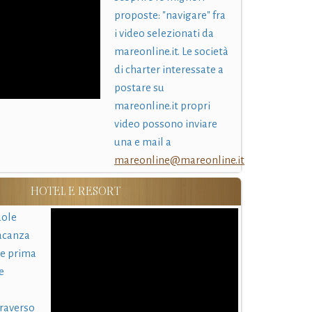
proposte: "navigare" fra
i video selezionati da
mareonline.it. Le società
di charter interessate a
postare su
mareonline.it propri
video possono inviare
una e mail a
mareonline@mareonline.it
HOTEL E RESORT
uole
acanza
 e prima
e
traverso