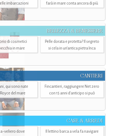
belle imbarcazioni
farà in mare conta ancora di più
BELLEZZA & BENESSERE
torio di cosmetici
Pelle dorata e protetta? Il segreto
specchia in mare
si cela in un’antica pietra Inca
CANTIERI
i, qui sono nate
Fincantieri, raggiungere Net zero
-Royce del mare
con 15 anni d'anticipo si può
CASE & ARREDI
ria-veliero dove
Il lettino barca a vela fa navigare