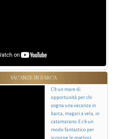
VACANZE IN BARCA
C'è un mare di
opportunità per chi
sogna una vacanza in
barca, magari a vela, in
catamarano. E c'è un
modo fantastico per
scoprire le migliori