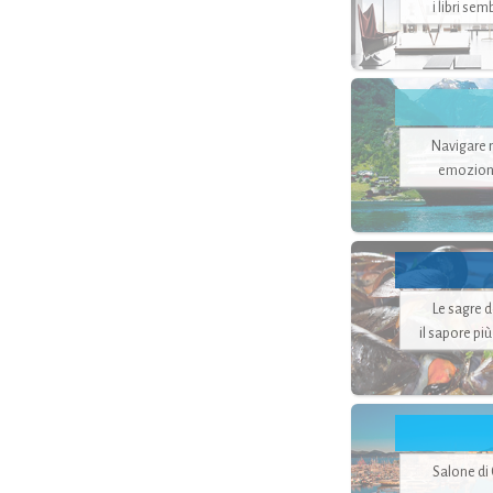
i libri se
Navigare ne
emozion
Le sagre 
il sapore pi
Salone di