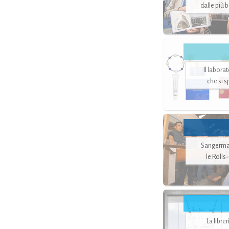
dalle più 
Il labora
che si 
Sangerman
le Rolls
La libre