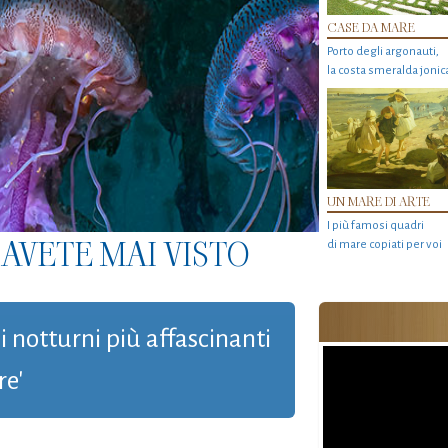
CASE DA MARE
Porto degli argonauti,
la costa smeralda jonic
UN MARE DI ARTE
I più famosi quadri
AVETE MAI VISTO
di mare copiati per voi
li notturni più affascinanti
re'