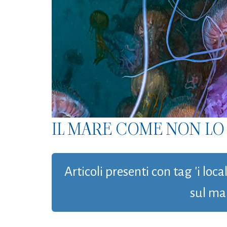
IL MARE COME NON LO 
Articoli presenti con tag 'i loca
sul ma