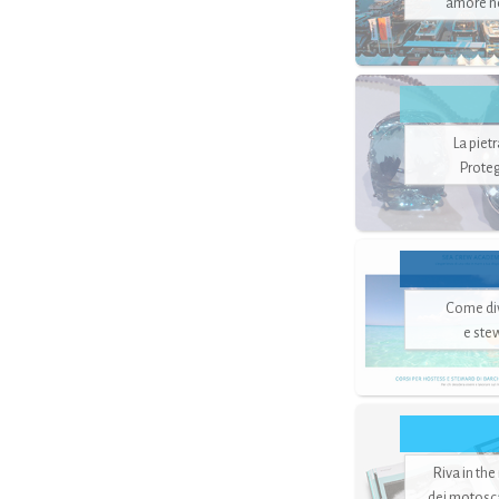
amore no
La piet
Proteg
Come di
e ste
Riva in the
dei motoscaf