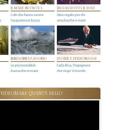
IL MARE IN TAVOLA
REGALI SOTTO IL SOLE
I cibi che fanno venire
Idee regalo per chi
a
l’acquolina in bocca
ama barche e mare
IMMAGINI DA SOGNO
STORIE E PERSONAGGI
Le più incredibili
Carlo Riva, l’ingegnere
burrasche in mare
che stupi' il mondo
VIDEOMARE QUANT'È BELLO