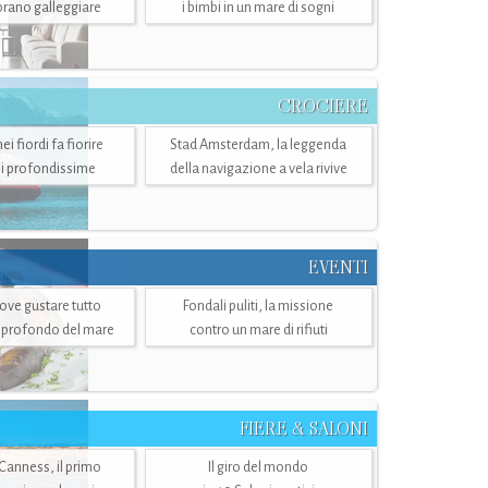
mbrano galleggiare
i bimbi in un mare di sogni
CROCIERE
i fiordi fa fiorire
Stad Amsterdam, la leggenda
i profondissime
della navigazione a vela rivive
EVENTI
dove gustare tutto
Fondali puliti, la missione
ù profondo del mare
contro un mare di rifiuti
FIERE & SALONI
 Canness, il primo
Il giro del mondo