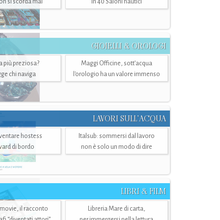
n si scorda mai
in 40 Saloni nautici
GIOIELLI & OROLOGI
ra più preziosa?
Maggi Officine, sott’acqua
ge chi naviga
l'orologio ha un valore immenso
LAVORI SULL’ACQUA
ventare hostess
Italsub: sommersi dal lavoro
ward di bordo
non è solo un modo di dire
LIBRI & FILM
 movie, il racconto
Libreria Mare di carta,
i “diventati attori”
per immergersi nella lettura