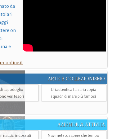
nato da
itolari
laggi
ttere on
ti
una e
eonline.it
ARTE E COLLEZIONISMO
i di capodoglio
Un’autentica falsaria copia
sono veri tesori
i quadri di mare più famosi
AZIENDE & ATTIVITÀ
ri nautici indossati
Navimeteo, sapere che tempo