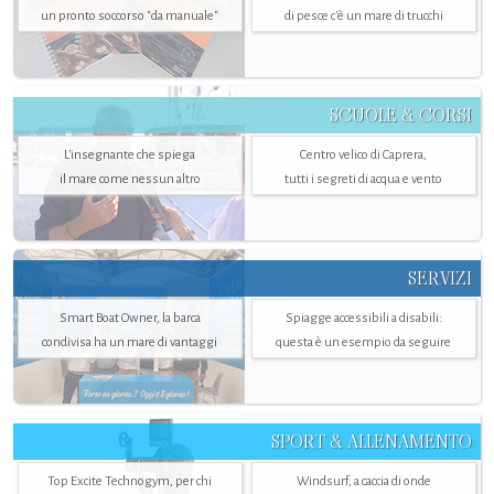
un pronto soccorso "da manuale"
di pesce c'è un mare di trucchi
SCUOLE & CORSI
L'insegnante che spiega
Centro velico di Caprera,
il mare come nessun altro
tutti i segreti di acqua e vento
SERVIZI
Smart Boat Owner, la barca
Spiagge accessibili a disabili:
condivisa ha un mare di vantaggi
questa è un esempio da seguire
SPORT & ALLENAMENTO
Top Excite Technogym, per chi
Windsurf, a caccia di onde