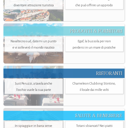
diventare attrazione turistica
che può offrire un approdo
PRODOTTI & FORNITORI
Navaltecnosud, datemi un punto
Egaf, la bussola per non
e vi solleverò il mondo nautico
perdersi in un mare di pratiche
RISTORANTI
Just Peruzzi, a tavola anche
Chameleon Clubbing Stintino,
l’occhio vuole la sua parte
il locale dai mille volti
SALUTE & BENESSERE
In spiaggia e in barca serve
Totani sbiancati? Nei piatti