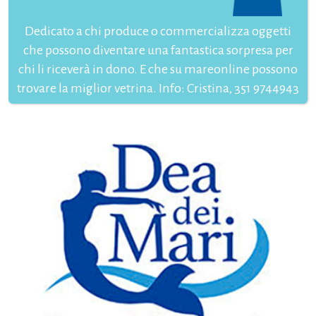
Dedicato a chi produce o commercializza oggetti
che possono diventare una fantastica sorpresa per
chi li riceverà in dono. E che su mareonline possono
trovare la miglior vetrina. Info: Cristina, 351 9744943