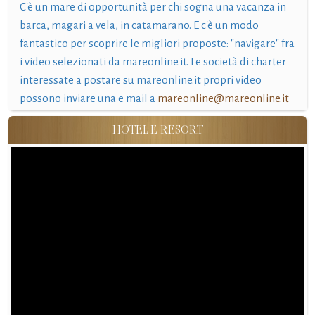
C'è un mare di opportunità per chi sogna una vacanza in
barca, magari a vela, in catamarano. E c'è un modo
fantastico per scoprire le migliori proposte: "navigare" fra
i video selezionati da mareonline.it. Le società di charter
interessate a postare su mareonline.it propri video
possono inviare una e mail a
mareonline@mareonline.it
HOTEL E RESORT