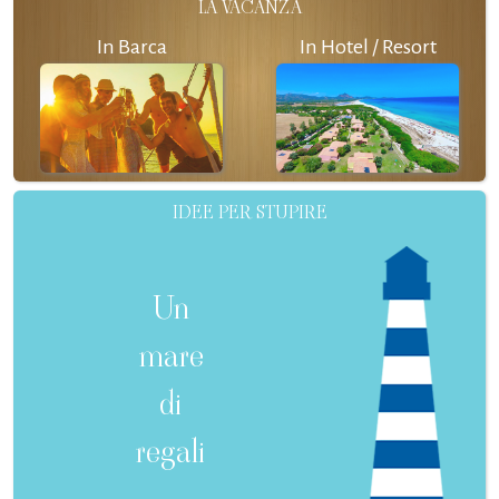
LA VACANZA
In Barca
In Hotel / Resort
IDEE PER STUPIRE
Un
mare
di
regali