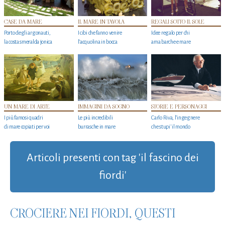
CASE DA MARE
IL MARE IN TAVOLA
REGALI SOTTO IL SOLE
Porto degli argonauti,
I cibi che fanno venire
Idee regalo per chi
la costa smeralda jonica
l’acquolina in bocca
ama barche e mare
UN MARE DI ARTE
IMMAGINI DA SOGNO
STORIE E PERSONAGGI
I più famosi quadri
Le più incredibili
Carlo Riva, l’ingegnere
di mare copiati per voi
burrasche in mare
che stupi' il mondo
Articoli presenti con tag 'il fascino dei
fiordi'
CROCIERE NEI FIORDI, QUESTI