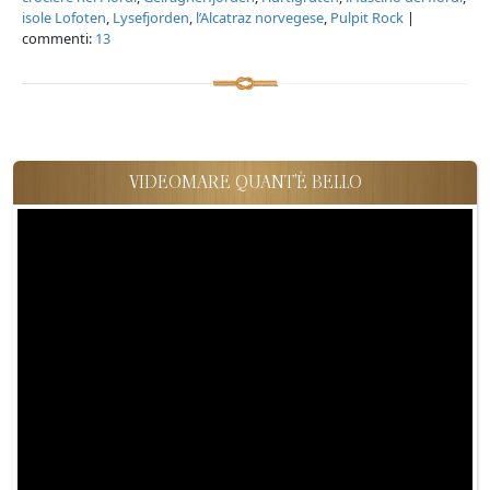
isole Lofoten
,
Lysefjorden
,
l’Alcatraz norvegese
,
Pulpit Rock
|
commenti:
13
VIDEOMARE QUANT'È BELLO