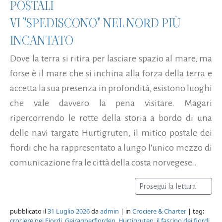
POSTALI
VI "SPEDISCONO" NEL NORD PIÙ
INCANTATO
Dove la terra si ritira per lasciare spazio al mare, ma
forse è il mare che si inchina alla forza della terra e
accetta la sua presenza in profondità, esistono luoghi
che vale davvero la pena visitare. Magari
ripercorrendo le rotte della storia a bordo di una
delle navi targate Hurtigruten, il mitico postale dei
fiordi che ha rappresentato a lungo l'unico mezzo di
comunicazione fra le città della costa norvegese...
Prosegui la lettura
pubblicato il
31 Luglio 2026
da
admin
| in
Crociere & Charter
| tag:
crociere nei Fiordi
,
Geiragnerfjorden
,
Hurtigruten
,
il fascino dei fiordi
,