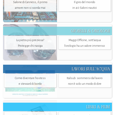
Salone di Canness, il primo
Il giro del mondo
amore non si scorda mai
in 40 Saloni nautici
GIOIELLI & OROLOGI
La pietra più preziosa?
Maggi Officine, sott’acqua
Protegge chi naviga
l'orologio ha un valore immenso
LAVORI SULL’ACQUA
Come diventare hostess
Italsub: sommersi dal lavoro
e steward di bordo
non è solo un modo di dire
LIBRI & FILM