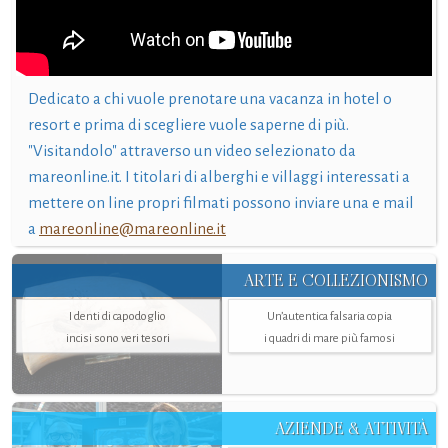
Dedicato a chi vuole prenotare una vacanza in hotel o
resort e prima di scegliere vuole saperne di più.
"Visitandolo" attraverso un video selezionato da
mareonline.it. I titolari di alberghi e villaggi interessati a
mettere on line propri filmati possono inviare una e mail
a
mareonline@mareonline.it
ARTE E COLLEZIONISMO
I denti di capodoglio
Un’autentica falsaria copia
incisi sono veri tesori
i quadri di mare più famosi
AZIENDE & ATTIVITÀ