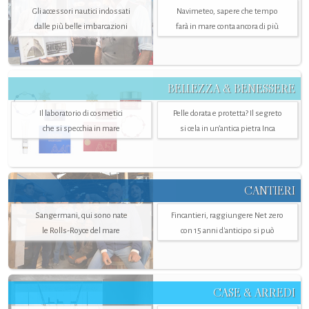
Gli accessori nautici indossati
Navimeteo, sapere che tempo
dalle più belle imbarcazioni
farà in mare conta ancora di più
BELLEZZA & BENESSERE
Il laboratorio di cosmetici
Pelle dorata e protetta? Il segreto
che si specchia in mare
si cela in un’antica pietra Inca
CANTIERI
Sangermani, qui sono nate
Fincantieri, raggiungere Net zero
le Rolls-Royce del mare
con 15 anni d'anticipo si può
CASE & ARREDI