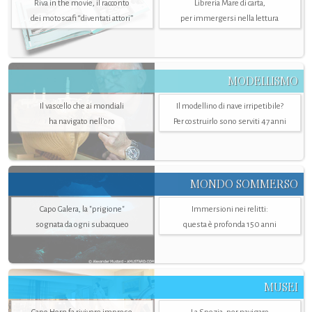
Riva in the movie, il racconto
Libreria Mare di carta,
dei motoscafi “diventati attori”
per immergersi nella lettura
MODELLISMO
Il vascello che ai mondiali
Il modellino di nave irripetibile?
ha navigato nell’oro
Per costruirlo sono serviti 47 anni
MONDO SOMMERSO
Capo Galera, la "prigione"
Immersioni nei relitti:
sognata da ogni subacqueo
questa è profonda 150 anni
MUSEI