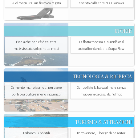
vuol costruirsi un fisico da regata
e vento dalla Corsica a Okinawa
STORIE
L’isola che non c'è è esistita
La flotta tedesca si suicidò così
ma è vissuta solo cinque mesi
autoaffondandosi a Scapa Flow
TECNOLOGIA & RICERCA
Cemento mangiasmog, per avere
Controllate la barca al mare senza
porti più puliti e meno inquinati
muovervi da casa, dall’ufficio
TURISMO & ATTRAZIONI
Trabocchi, i pontili
Portovenere, il borgo di pescatori