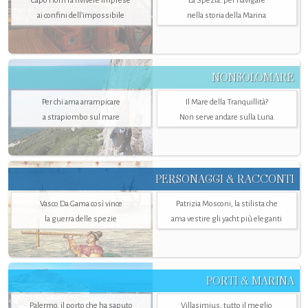
Capo Horn fa rivivere imprese
La Spezia. per navigare
ai confini dell’impossibile
nella storia della Marina
NONSOLOMARE
Per chi ama arrampicare
Il Mare della Tranquillità?
a strapiombo sul mare
Non serve andare sulla Luna
PERSONAGGI & RACCONTI
Vasco Da Gama così vince
Patrizia Mosconi, la stilista che
la guerra delle spezie
ama vestire gli yacht più eleganti
PORTI & MARINA
Palermo, il porto che ha saputo
Villasimius, tutto il meglio