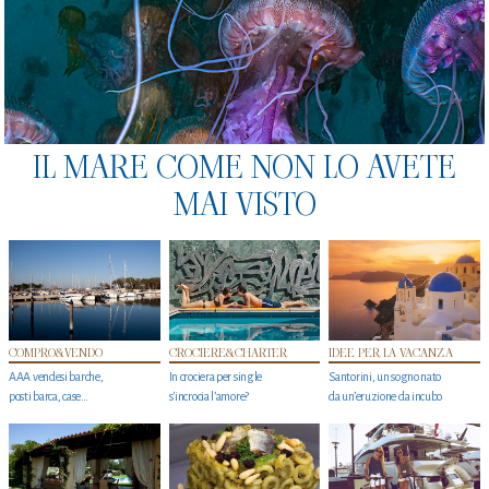
IL MARE COME NON LO AVETE
MAI VISTO
COMPRO&VENDO
CROCIERE&CHARTER
IDEE PER LA VACANZA
AAA vendesi barche,
In crociera per single
Santorini, un sogno nato
posti barca, case…
s'incrocia l’amore?
da un’eruzione da incubo