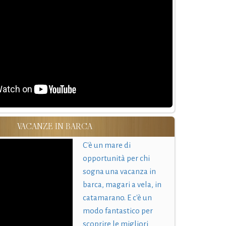
VACANZE IN BARCA
C'è un mare di
opportunità per chi
sogna una vacanza in
barca, magari a vela, in
catamarano. E c'è un
modo fantastico per
scoprire le migliori