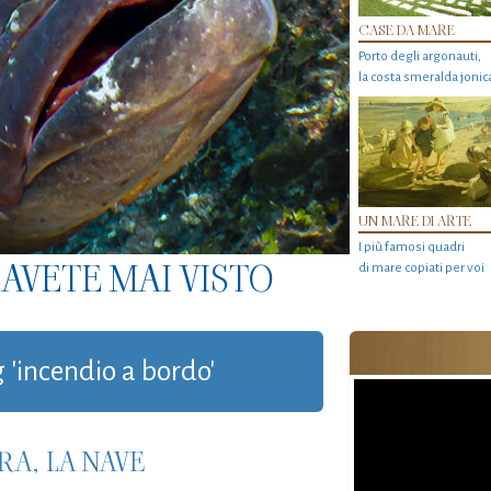
CASE DA MARE
Porto degli argonauti,
la costa smeralda jonic
UN MARE DI ARTE
I più famosi quadri
AVETE MAI VISTO
di mare copiati per voi
g 'incendio a bordo'
RA, LA NAVE