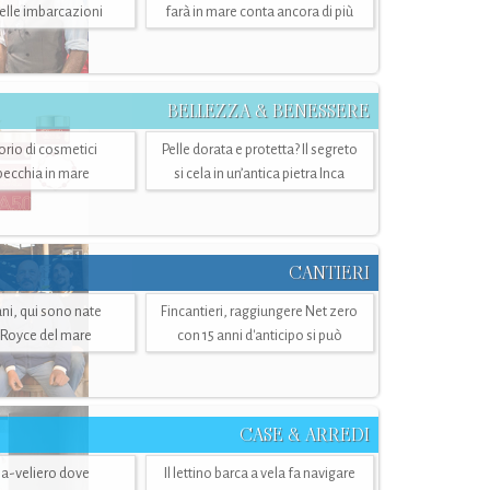
belle imbarcazioni
farà in mare conta ancora di più
BELLEZZA & BENESSERE
torio di cosmetici
Pelle dorata e protetta? Il segreto
specchia in mare
si cela in un’antica pietra Inca
CANTIERI
i, qui sono nate
Fincantieri, raggiungere Net zero
-Royce del mare
con 15 anni d'anticipo si può
CASE & ARREDI
ria-veliero dove
Il lettino barca a vela fa navigare