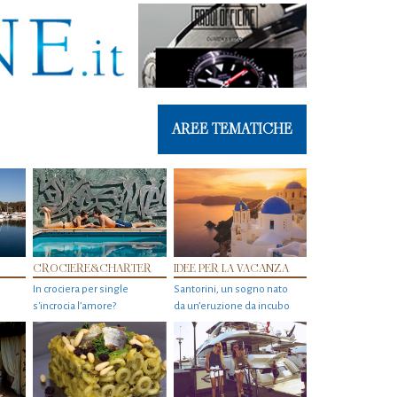
AREE TEMATICHE
CROCIERE&CHARTER
IDEE PER LA VACANZA
In crociera per single
Santorini, un sogno nato
s'incrocia l’amore?
da un’eruzione da incubo