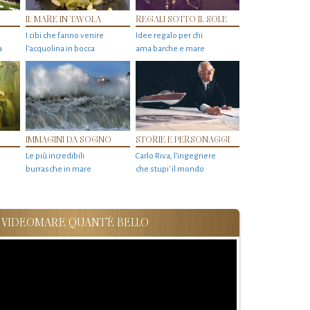
IL MARE IN TAVOLA
REGALI SOTTO IL SOLE
I cibi che fanno venire
Idee regalo per chi
a
l’acquolina in bocca
ama barche e mare
IMMAGINI DA SOGNO
STORIE E PERSONAGGI
Le più incredibili
Carlo Riva, l’ingegnere
burrasche in mare
che stupi' il mondo
VIDEOMARE QUANT'È BELLO