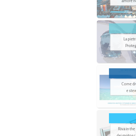
amore no
La piet
Proteg
Come di
e ste
Riva in the
dei motoscaf