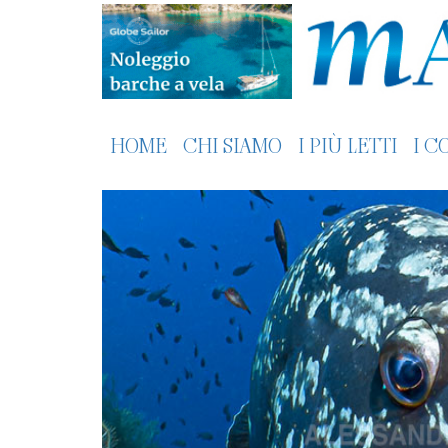
HOME
CHI SIAMO
I PIÙ LETTI
I C