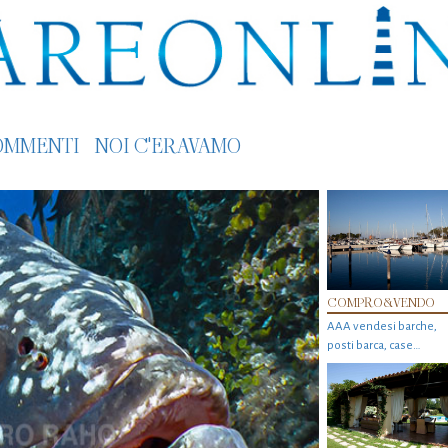
OMMENTI
NOI C'ERAVAMO
COMPRO&VENDO
AAA vendesi barche,
posti barca, case…