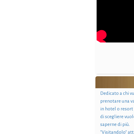
Dedicato a chi v
prenotare una v
in hotel o resort
di scegliere vuol
saperne di più.
"Visitandolo" at