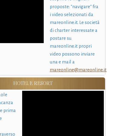
proposte: "navigare" fra
i video selezionati da
mareonline.it. Le società
di charter interessate a
postare su
mareonline.it propri
video possono inviare
una e mail a
mareonline@mareonline.it
HOTEL E RESORT
uole
acanza
 e prima
e
traverso