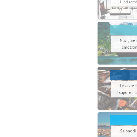
i libri se
Navigare ne
emozion
Le sagre 
il sapore pi
Salone di