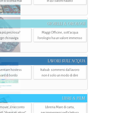
n si scorda mai
in 40 Saloni nautici
GIOIELLI & OROLOGI
ra più preziosa?
Maggi Officine, sott’acqua
ge chi naviga
l'orologio ha un valore immenso
LAVORI SULL’ACQUA
ventare hostess
Italsub: sommersi dal lavoro
ward di bordo
non è solo un modo di dire
LIBRI & FILM
 movie, il racconto
Libreria Mare di carta,
i “diventati attori”
per immergersi nella lettura