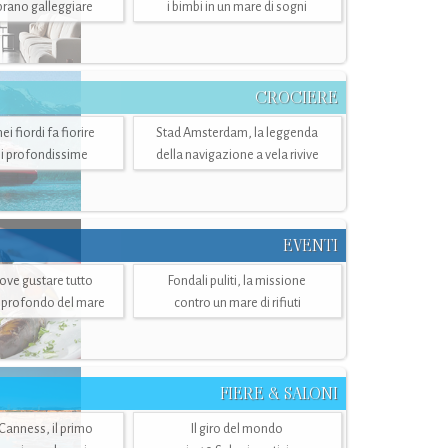
mbrano galleggiare
i bimbi in un mare di sogni
CROCIERE
i fiordi fa fiorire
Stad Amsterdam, la leggenda
i profondissime
della navigazione a vela rivive
EVENTI
dove gustare tutto
Fondali puliti, la missione
ù profondo del mare
contro un mare di rifiuti
FIERE & SALONI
 Canness, il primo
Il giro del mondo