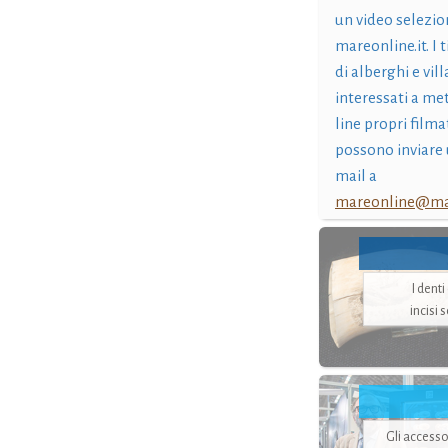
un video selezio
mareonline.it. I t
di alberghi e vil
interessati a me
line propri filma
possono inviare 
mail a
mareonline@mar
I dent
incisi 
Gli accesso