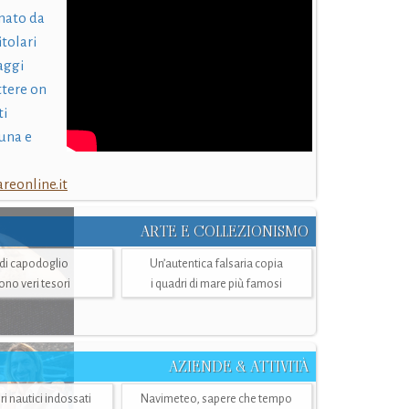
nato da
itolari
laggi
ttere on
ti
una e
eonline.it
ARTE E COLLEZIONISMO
i di capodoglio
Un’autentica falsaria copia
sono veri tesori
i quadri di mare più famosi
AZIENDE & ATTIVITÀ
ri nautici indossati
Navimeteo, sapere che tempo