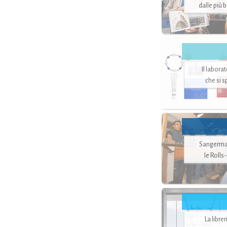
dalle più 
Il labora
che si 
Sangerman
le Rolls
La libre