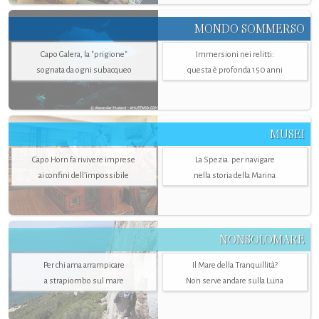
MONDO SOMMERSO
Capo Galera, la "prigione"
Immersioni nei relitti:
sognata da ogni subacqueo
questa è profonda 150 anni
MUSEI
Capo Horn fa rivivere imprese
La Spezia. per navigare
ai confini dell’impossibile
nella storia della Marina
NONSOLOMARE
Per chi ama arrampicare
Il Mare della Tranquillità?
a strapiombo sul mare
Non serve andare sulla Luna