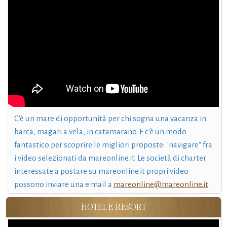
C'è un mare di opportunità per chi sogna una vacanza in
barca, magari a vela, in catamarano. E c'è un modo
fantastico per scoprire le migliori proposte: "navigare" fra
i video selezionati da mareonline.it. Le società di charter
interessate a postare su mareonline.it propri video
possono inviare una e mail a
mareonline@mareonline.it
HOTEL E RESORT