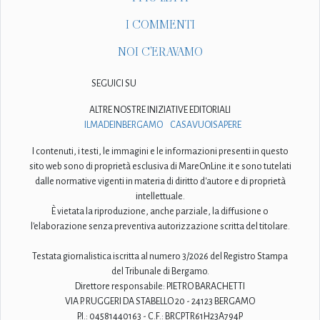
I COMMENTI
NOI C'ERAVAMO
SEGUICI SU
ALTRE NOSTRE INIZIATIVE EDITORIALI
ILMADEINBERGAMO
CASAVUOISAPERE
I contenuti, i testi, le immagini e le informazioni presenti in questo
sito web sono di proprietà esclusiva di MareOnLine.it e sono tutelati
dalle normative vigenti in materia di diritto d'autore e di proprietà
intellettuale.
È vietata la riproduzione, anche parziale, la diffusione o
l'elaborazione senza preventiva autorizzazione scritta del titolare.
Testata giornalistica iscritta al numero 3/2026 del Registro Stampa
del Tribunale di Bergamo.
Direttore responsabile: PIETRO BARACHETTI
VIA P. RUGGERI DA STABELLO 20 - 24123 BERGAMO
P.I.: 04581440163 - C.F.: BRCPTR61H23A794P