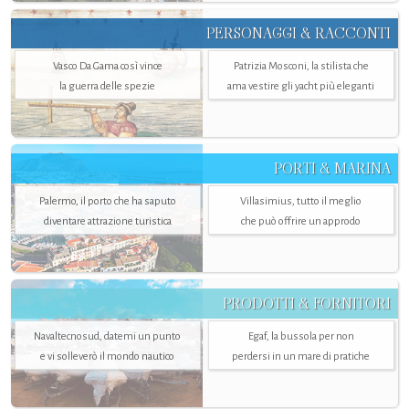
PERSONAGGI & RACCONTI
Vasco Da Gama così vince
Patrizia Mosconi, la stilista che
la guerra delle spezie
ama vestire gli yacht più eleganti
PORTI & MARINA
Palermo, il porto che ha saputo
Villasimius, tutto il meglio
diventare attrazione turistica
che può offrire un approdo
PRODOTTI & FORNITORI
Navaltecnosud, datemi un punto
Egaf, la bussola per non
e vi solleverò il mondo nautico
perdersi in un mare di pratiche