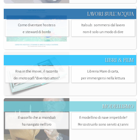
LAVORI SULL’ACQUA
Come diventare hostess
Italsub: sommersi dal lavoro
e steward di bordo
non è solo un modo di dire
LIBRI & FILM
Riva in the movie, il racconto
Libreria Mare di carta,
dei motoscafi “diventati attori”
per immergersi nella lettura
MODELLISMO
Il vascello che ai mondiali
Il modellino di nave irripetibile?
ha navigato nell’oro
Per costruirlo sono serviti 47 anni