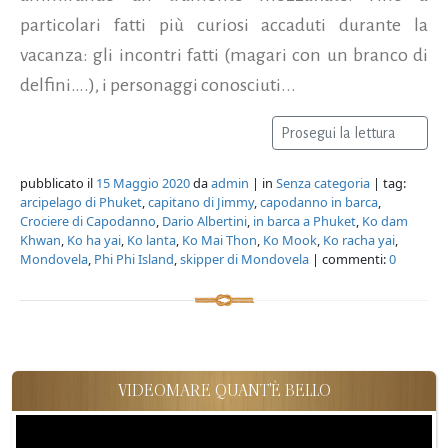
particolari fatti più curiosi accaduti durante la
vacanza: gli incontri fatti (magari con un branco di
delfini….), i personaggi conosciuti...
Prosegui la lettura
pubblicato il
15 Maggio 2020
da
admin
| in
Senza categoria
| tag:
arcipelago di Phuket
,
capitano di Jimmy
,
capodanno in barca
,
Crociere di Capodanno
,
Dario Albertini
,
in barca a Phuket
,
Ko dam
Khwan
,
Ko ha yai
,
Ko lanta
,
Ko Mai Thon
,
Ko Mook
,
Ko racha yai
,
Mondovela
,
Phi Phi Island
,
skipper di Mondovela
| commenti:
0
VIDEOMARE QUANT'È BELLO