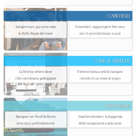
CANTIERI
Sangermani, qui sono nate
Fincantieri, raggiungere Net zero
le Rolls-Royce del mare
con 15 anni d'anticipo si può
CASE & ARREDI
La libreria-veliero dove
Il lettino barca a vela fa navigare
i libri sembrano galleggiare
i bimbi in un mare di sogni
CROCIERE
Navigare nei fiordi fa fiorire
Stad Amsterdam, la leggenda
emozioni profondissime
della navigazione a vela rivive