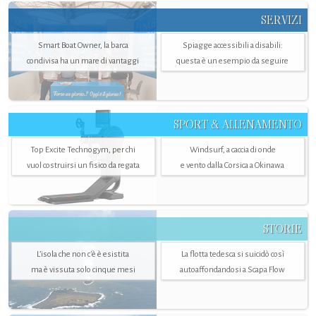
SERVIZI
Smart Boat Owner, la barca
Spiagge accessibili a disabili:
condivisa ha un mare di vantaggi
questa è un esempio da seguire
SPORT & ALLENAMENTO
Top Excite Technogym, per chi
Windsurf, a caccia di onde
vuol costruirsi un fisico da regata
e vento dalla Corsica a Okinawa
STORIE
L’isola che non c'è è esistita
La flotta tedesca si suicidò così
ma è vissuta solo cinque mesi
autoaffondandosi a Scapa Flow