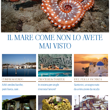
IL MARE COME NON LO AVETE
MAI VISTO
COMPRO&VENDO
CROCIERE&CHARTER
IDEE PER LA VACANZA
AAA vendesi barche,
In crociera per single
Santorini, un sogno nato
posti barca, case…
s'incrocia l’amore?
da un’eruzione da incubo