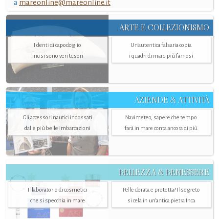
a
mareonline@mareonline.it
ARTE E COLLEZIONISMO
I denti di capodoglio
Un’autentica falsaria copia
incisi sono veri tesori
i quadri di mare più famosi
AZIENDE & ATTIVITÀ
Gli accessori nautici indossati
Navimeteo, sapere che tempo
dalle più belle imbarcazioni
farà in mare conta ancora di più
BELLEZZA & BENESSERE
Il laboratorio di cosmetici
Pelle dorata e protetta? Il segreto
che si specchia in mare
si cela in un’antica pietra Inca