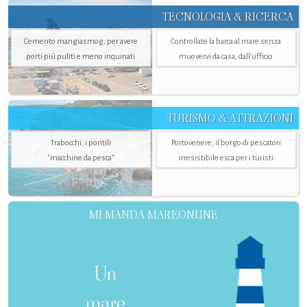
TECNOLOGIA & RICERCA
Cemento mangiasmog, per avere
Controllate la barca al mare senza
porti più puliti e meno inquinati
muovervi da casa, dall’ufficio
TURISMO & ATTRAZIONI
Trabocchi, i pontili
Portovenere, il borgo di pescatori
"macchine da pesca"
irresistibile esca per i turisti
MI MANDA MAREONLINE
Un
mare