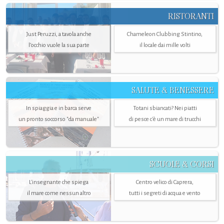
RISTORANTI
Just Peruzzi, a tavola anche
Chameleon Clubbing Stintino,
l’occhio vuole la sua parte
il locale dai mille volti
SALUTE & BENESSERE
In spiaggia e in barca serve
Totani sbiancati? Nei piatti
un pronto soccorso "da manuale"
di pesce c'è un mare di trucchi
SCUOLE & CORSI
L'insegnante che spiega
Centro velico di Caprera,
il mare come nessun altro
tutti i segreti di acqua e vento