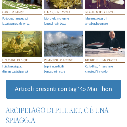
CASE DA MARE
IL MARE IN TAVOLA
REGALI SOTTO IL SOLE
Porto degli argonauti,
I cibi che fanno venire
Idee regalo per chi
la costa smeralda jonica
l’acquolina in bocca
ama barche e mare
UN MARE DI ARTE
IMMAGINI DA SOGNO
STORIE E PERSONAGGI
I più famosi quadri
Le più incredibili
Carlo Riva, l’ingegnere
di mare copiati per voi
burrasche in mare
che stupi' il mondo
Articoli presenti con tag 'Ko Mai Thon'
ARCIPELAGO DI PHUKET, C'È UNA
SPIAGGIA