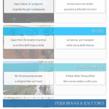
Capo Galera, la "prigione"
Immersioni nei relitti:
sognata da ogni subacqueo
questa è profonda 150 anni
MUSEI
Capo Horn fa rivivere imprese
La Spezia. per navigare
ai confini dell’impossibile
nella storia della Marina
NONSOLOMARE
Per chi ama arrampicare
Il Mare della Tranquillità?
a strapiombo sul mare
Non serve andare sulla Luna
PERSONAGGI & RACCONTI