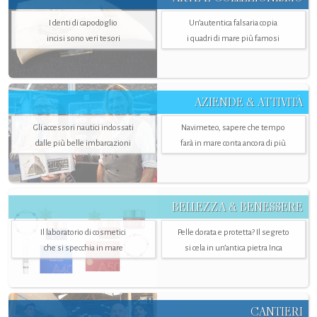
I denti di capodoglio
Un’autentica falsaria copia
incisi sono veri tesori
i quadri di mare più famosi
AZIENDE & ATTIVITÀ
Gli accessori nautici indossati
Navimeteo, sapere che tempo
dalle più belle imbarcazioni
farà in mare conta ancora di più
BELLEZZA & BENESSERE
Il laboratorio di cosmetici
Pelle dorata e protetta? Il segreto
che si specchia in mare
si cela in un’antica pietra Inca
CANTIERI