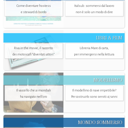
Come diventare hostess
Italsub: sommersi dal lavoro
e steward di bordo
non è solo un modo di dire
LIBRI & FILM
Riva in the movie, il racconto
Libreria Mare di carta,
dei motoscafi “diventati attori”
per immergersi nella lettura
MODELLISMO
Il vascello che ai mondiali
Il modellino di nave irripetibile?
ha navigato nell’oro
Per costruirlo sono serviti 47 anni
MONDO SOMMERSO