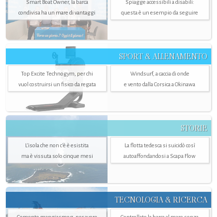
Smart Boat Owner, la barca
Spiagge accessibili a disabili:
condivisa ha un mare di vantaggi
questa è un esempio da seguire
SPORT & ALLENAMENTO
Top Excite Technogym, per chi
Windsurf, a caccia di onde
vuol costruirsi un fisico da regata
e vento dalla Corsica a Okinawa
STORIE
L’isola che non c'è è esistita
La flotta tedesca si suicidò così
ma è vissuta solo cinque mesi
autoaffondandosi a Scapa Flow
TECNOLOGIA & RICERCA