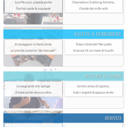
Just Peruzzi, a tavola anche
Chameleon Clubbing Stintino,
l’occhio vuole la sua parte
il locale dai mille volti
SALUTE & BENESSERE
In spiaggia e in barca serve
Totani sbiancati? Nei piatti
un pronto soccorso "da manuale"
di pesce c'è un mare di trucchi
SCUOLE & CORSI
L'insegnante che spiega
Centro velico di Caprera,
il mare come nessun altro
tutti i segreti di acqua e vento
SERVIZI