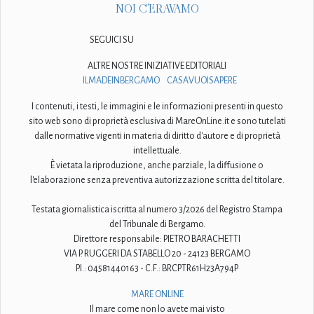
NOI C'ERAVAMO
SEGUICI SU
ALTRE NOSTRE INIZIATIVE EDITORIALI
ILMADEINBERGAMO
CASAVUOISAPERE
I contenuti, i testi, le immagini e le informazioni presenti in questo
sito web sono di proprietà esclusiva di MareOnLine.it e sono tutelati
dalle normative vigenti in materia di diritto d'autore e di proprietà
intellettuale.
È vietata la riproduzione, anche parziale, la diffusione o
l'elaborazione senza preventiva autorizzazione scritta del titolare.
Testata giornalistica iscritta al numero 3/2026 del Registro Stampa
del Tribunale di Bergamo.
Direttore responsabile: PIETRO BARACHETTI
VIA P. RUGGERI DA STABELLO 20 - 24123 BERGAMO
P.I.: 04581440163 - C.F.: BRCPTR61H23A794P
MARE ONLINE
Il mare come non lo avete mai visto