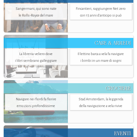
Sangermani, qui sono nate
Fincantieri, raggiungere Net zero
le Rolls-Royce del mare
con 15 anni d'anticipo si può
CASE & ARREDI
La libreria-veliero dove
Il lettino barca a vela fa navigare
i libri sembrano galleggiare
i bimbi in un mare di sogni
CROCIERE
Navigare nei fiordi fa fiorire
Stad Amsterdam, la leggenda
emozioni profondissime
della navigazione a vela rivive
EVENTI