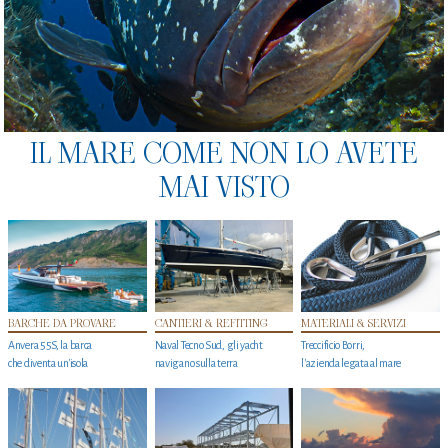
IL MARE COME NON LO AVETE
MAI VISTO
BARCHE DA PROVARE
CANTIERI & REFITTING
MATERIALI & SERVIZI
Anvera 55S, la barca
Naval Tecno Sud, gli yacht
Treccificio Borri,
che diventa un'isola
navigano sulla terra
l'azienda legata al mare