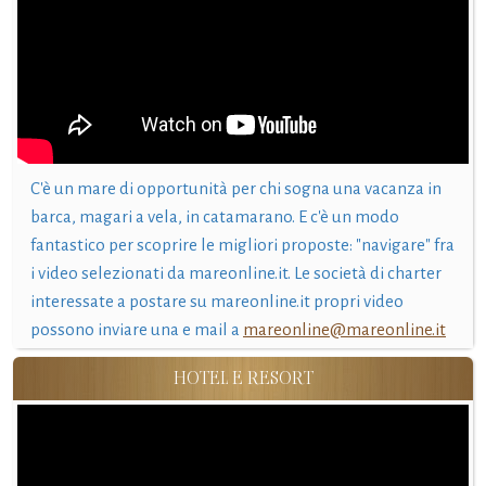
C'è un mare di opportunità per chi sogna una vacanza in
barca, magari a vela, in catamarano. E c'è un modo
fantastico per scoprire le migliori proposte: "navigare" fra
i video selezionati da mareonline.it. Le società di charter
interessate a postare su mareonline.it propri video
possono inviare una e mail a
mareonline@mareonline.it
HOTEL E RESORT