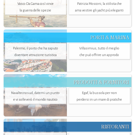
Vasco Da Gama così vince
Patrizia Mosconi, la stilista che
la guerra delle spezie
ama vestire gli yacht più eleganti
PORTI & MARINA
Palermo, il porto che ha saputo
Villasimius, tutto il meglio
diventare attrazione turistica
che può offrire un approdo
PRODOTTI & FORNITORI
Navaltecnosud, datemi un punto
Egaf, la bussola per non
e vi solleverò il mondo nautico
perdersi in un mare di pratiche
RISTORANTI