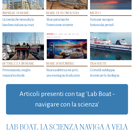
IMPRESE DI MARE
MARE DI TECNOLOGIA
METEO
L'azienda che tiene alta la
Stive porta barche
Il sito per navigare
bandiera italiana sui mari
l'invenzione vincente
lontano dai pericoli
SICUREZZA IN MARE
MARE SOSTENIBILE
TRAGHETTI
Primo soccorso, meglio
Ricarica elettrica nei porti,
Grimaldi raddoppia
impararlo a bordo
una montagna di soluzioni
le corse per la Sardegna
Articoli presenti con tag 'Lab Boat -
navigare con la scienza'
LAB BOAT, LA SCIENZA NAVIGA A VELA