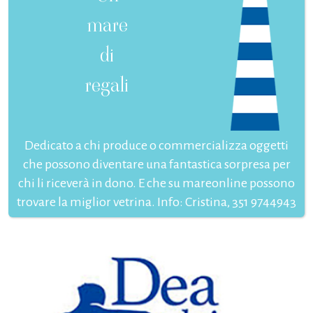
mare
di
regali
Dedicato a chi produce o commercializza oggetti
che possono diventare una fantastica sorpresa per
chi li riceverà in dono. E che su mareonline possono
trovare la miglior vetrina. Info: Cristina, 351 9744943