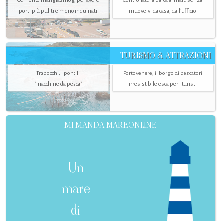
Cemento mangiasmog, per avere
Controllate la barca al mare senza
porti più puliti e meno inquinati
muovervi da casa, dall’ufficio
TURISMO & ATTRAZIONI
Trabocchi, i pontili
Portovenere, il borgo di pescatori
"macchine da pesca"
irresistibile esca per i turisti
MI MANDA MAREONLINE
Un
mare
di