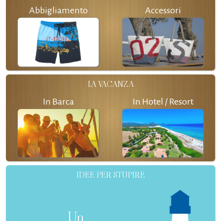
Abbigliamento
Accessori
LA VACANZA
In Barca
In Hotel / Resort
IDEE PER STUPIRE
Un