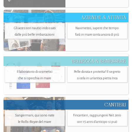
AZIENDE & ATTIVITÀ
Gli accessori nautici indossati
Navimeteo, sapere che tempo
dalle più belle imbarcazioni
farà in mare conta ancora di più
BELLEZZA & BENESSERE
Il laboratorio di cosmetici
Pelle dorata e protetta? Il segreto
che si specchia in mare
si cela in un’antica pietra Inca
CANTIERI
Sangermani, qui sono nate
Fincantieri, raggiungere Net zero
le Rolls-Royce del mare
con 15 anni d'anticipo si può