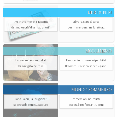
LIBRI & FILM
Riva in the movie, il racconto
Libreria Mare di carta,
dei motoscafi “diventati attori”
per immergersi nella lettura
MODELLISMO
Il vascello che ai mondiali
Il modellino di nave irripetibile?
ha navigato nell’oro
Per costruirlo sono serviti 47 anni
MONDO SOMMERSO
Capo Galera, la "prigione"
Immersioni nei relitti:
sognata da ogni subacqueo
questa è profonda 150 anni