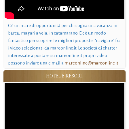
C'è un mare di opportunità per chi sogna una vacanza in
barca, magari a vela, in catamarano. E c'è un modo
fantastico per scoprire le migliori proposte: "navigare" fra
i video selezionati da mareonline.it. Le società di charter
interessate a postare su mareonline.it propri video
possono inviare una e mail a
mareonline@mareonline.it
HOTEL E RESORT