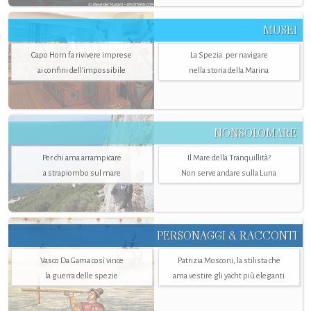
MUSEI
Capo Horn fa rivivere imprese
La Spezia. per navigare
ai confini dell’impossibile
nella storia della Marina
NONSOLOMARE
Per chi ama arrampicare
Il Mare della Tranquillità?
a strapiombo sul mare
Non serve andare sulla Luna
PERSONAGGI & RACCONTI
Vasco Da Gama così vince
Patrizia Mosconi, la stilista che
la guerra delle spezie
ama vestire gli yacht più eleganti