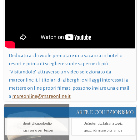
Dedicato a chi vuole prenotare una vacanza in hotel o
resort e prima di scegliere vuole saperne di più.
"Visitandolo" attraverso un video selezionato da
mareonline.it. I titolari di alberghi e villaggi interessati a
mettere on line propri filmati possono inviare una e mail
a
mareonline@mareonline.it
ARTE E COLLEZIONISMO
I denti di capodoglio
Un’autentica falsaria copia
incisi sono veri tesori
i quadri di mare più famosi