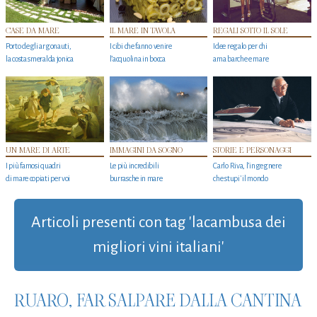
CASE DA MARE
IL MARE IN TAVOLA
REGALI SOTTO IL SOLE
Porto degli argonauti,
I cibi che fanno venire
Idee regalo per chi
la costa smeralda jonica
l’acquolina in bocca
ama barche e mare
UN MARE DI ARTE
IMMAGINI DA SOGNO
STORIE E PERSONAGGI
I più famosi quadri
Le più incredibili
Carlo Riva, l’ingegnere
di mare copiati per voi
burrasche in mare
che stupi' il mondo
Articoli presenti con tag 'lacambusa dei
migliori vini italiani'
RUARO, FAR SALPARE DALLA CANTINA