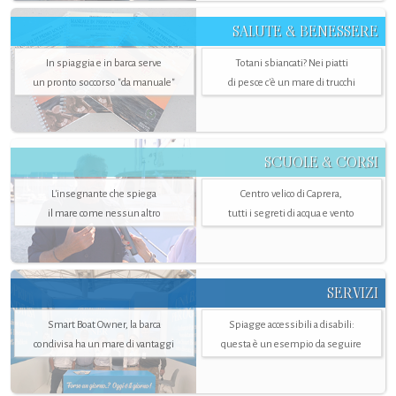
SALUTE & BENESSERE
In spiaggia e in barca serve
Totani sbiancati? Nei piatti
un pronto soccorso "da manuale"
di pesce c'è un mare di trucchi
SCUOLE & CORSI
L'insegnante che spiega
Centro velico di Caprera,
il mare come nessun altro
tutti i segreti di acqua e vento
SERVIZI
Smart Boat Owner, la barca
Spiagge accessibili a disabili:
condivisa ha un mare di vantaggi
questa è un esempio da seguire