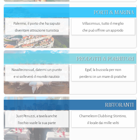
PORTI & MARINA
Palermo, il porto che ha saputo
Villasimius, tutto il meglio
diventare attrazione turistica
che può offrire un approdo
PRODOTTI & FORNITORI
Navaltecnosud, datemi un punto
Egaf, la bussola per non
e vi solleverò il mondo nautico
perdersi in un mare di pratiche
RISTORANTI
Just Peruzzi, a tavola anche
Chameleon Clubbing Stintino,
l’occhio vuole la sua parte
il locale dai mille volti