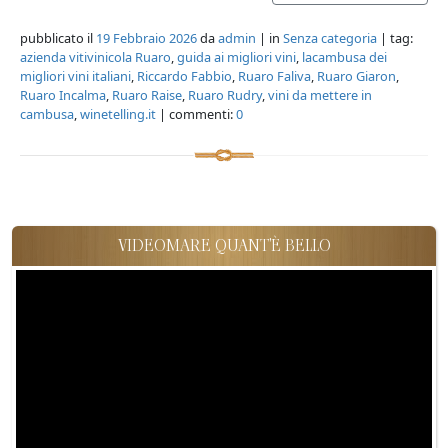
pubblicato il
19 Febbraio 2026
da
admin
| in
Senza categoria
| tag:
azienda vitivinicola Ruaro
,
guida ai migliori vini
,
lacambusa dei
migliori vini italiani
,
Riccardo Fabbio
,
Ruaro Faliva
,
Ruaro Giaron
,
Ruaro Incalma
,
Ruaro Raise
,
Ruaro Rudry
,
vini da mettere in
cambusa
,
winetelling.it
| commenti:
0
VIDEOMARE QUANT'È BELLO