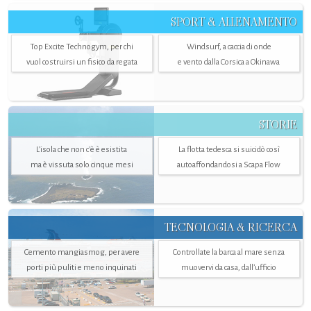
SPORT & ALLENAMENTO
Top Excite Technogym, per chi
Windsurf, a caccia di onde
vuol costruirsi un fisico da regata
e vento dalla Corsica a Okinawa
STORIE
L’isola che non c'è è esistita
La flotta tedesca si suicidò così
ma è vissuta solo cinque mesi
autoaffondandosi a Scapa Flow
TECNOLOGIA & RICERCA
Cemento mangiasmog, per avere
Controllate la barca al mare senza
porti più puliti e meno inquinati
muovervi da casa, dall’ufficio