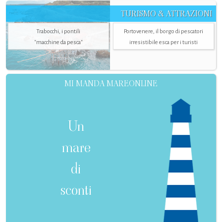
TURISMO & ATTRAZIONI
Trabocchi, i pontili
Portovenere, il borgo di pescatori
"macchine da pesca"
irresistibile esca per i turisti
MI MANDA MAREONLINE
Un
mare
di
sconti