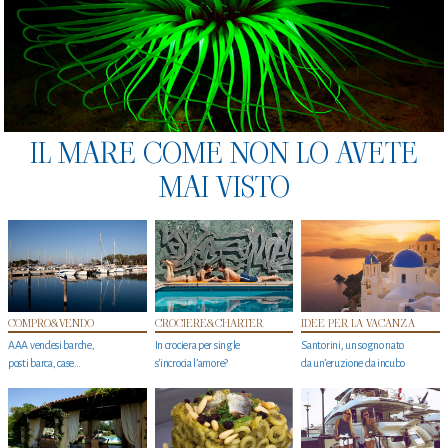
IL MARE COME NON LO AVETE
MAI VISTO
COMPRO&VENDO
CROCIERE&CHARTER
IDEE PER LA VACANZA
AAA vendesi barche,
In crociera per single
Santorini, un sogno nato
posti barca, case…
s'incrocia l’amore?
da un’eruzione da incubo