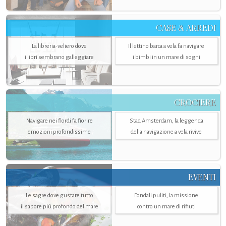
CASE & ARREDI
La libreria-veliero dove
Il lettino barca a vela fa navigare
i libri sembrano galleggiare
i bimbi in un mare di sogni
CROCIERE
Navigare nei fiordi fa fiorire
Stad Amsterdam, la leggenda
emozioni profondissime
della navigazione a vela rivive
EVENTI
Le sagre dove gustare tutto
Fondali puliti, la missione
il sapore più profondo del mare
contro un mare di rifiuti