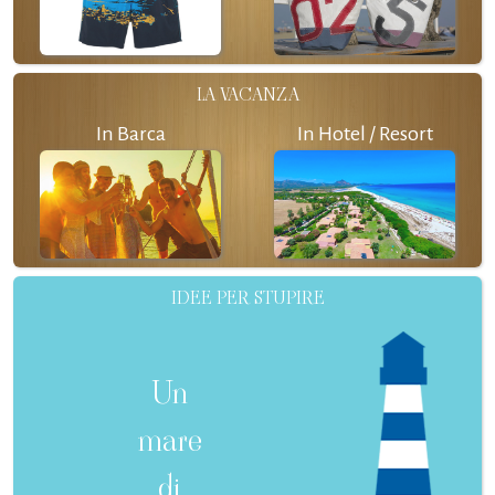
LA VACANZA
In Barca
In Hotel / Resort
IDEE PER STUPIRE
Un
mare
di