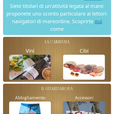
Siete titolari di un'attività legata al mare:
proponete uno sconto particolare ai lettori-
navigatori di mareonline. Scoprirte
qui
come
LA CAMBUSA
Vini
Cibi
IL GUARDAROBA
Abbigliamento
Accessori