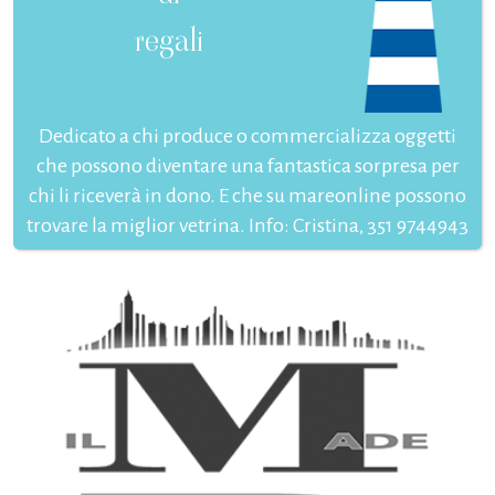
regali
Dedicato a chi produce o commercializza oggetti
che possono diventare una fantastica sorpresa per
chi li riceverà in dono. E che su mareonline possono
trovare la miglior vetrina. Info: Cristina, 351 9744943