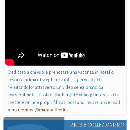
Dedicato a chi vuole prenotare una vacanza in hotel o
resort e prima di scegliere vuole saperne di più.
"Visitandolo" attraverso un video selezionato da
mareonline.it. I titolari di alberghi e villaggi interessati a
mettere on line propri filmati possono inviare una e mail
a
mareonline@mareonline.it
ARTE E COLLEZIONISMO