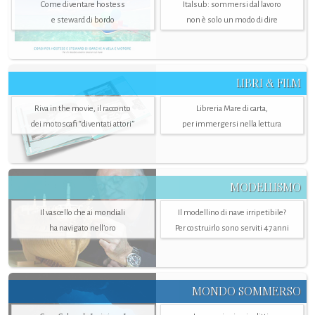
Come diventare hostess
Italsub: sommersi dal lavoro
e steward di bordo
non è solo un modo di dire
LIBRI & FILM
Riva in the movie, il racconto
Libreria Mare di carta,
dei motoscafi “diventati attori”
per immergersi nella lettura
MODELLISMO
Il vascello che ai mondiali
Il modellino di nave irripetibile?
ha navigato nell’oro
Per costruirlo sono serviti 47 anni
MONDO SOMMERSO