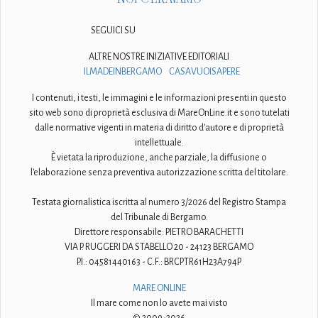
SEGUICI SU
ALTRE NOSTRE INIZIATIVE EDITORIALI
ILMADEINBERGAMO
CASAVUOISAPERE
I contenuti, i testi, le immagini e le informazioni presenti in questo
sito web sono di proprietà esclusiva di MareOnLine.it e sono tutelati
dalle normative vigenti in materia di diritto d'autore e di proprietà
intellettuale.
È vietata la riproduzione, anche parziale, la diffusione o
l'elaborazione senza preventiva autorizzazione scritta del titolare.
Testata giornalistica iscritta al numero 3/2026 del Registro Stampa
del Tribunale di Bergamo.
Direttore responsabile: PIETRO BARACHETTI
VIA P. RUGGERI DA STABELLO 20 - 24123 BERGAMO
P.I.: 04581440163 - C.F.: BRCPTR61H23A794P
MARE ONLINE
Il mare come non lo avete mai visto
© 2009-2026