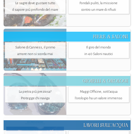
Le sagre dove gustare tutto
Fondali puliti, la missione
il sapore più profondo del mare
contro un mare di rifiuti
FIERE & SALONI
Salone di Canness, il primo
Il giro del mondo
amore non si scorda mai
in 40 Saloni nautici
GIOIELLI & OROLOGI
La pietra più preziosa?
Maggi Officine, sott’acqua
Protegge chi naviga
l'orologio ha un valore immenso
LAVORI SULL’ACQUA