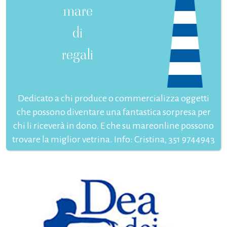
mare
di
regali
Dedicato a chi produce o commercializza oggetti
che possono diventare una fantastica sorpresa per
chi li riceverà in dono. E che su mareonline possono
trovare la miglior vetrina. Info: Cristina, 351 9744943