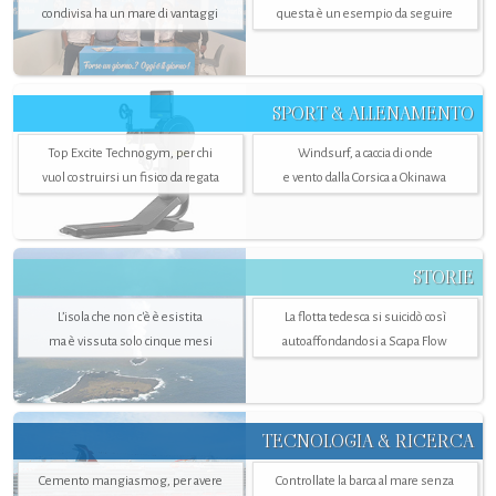
condivisa ha un mare di vantaggi
questa è un esempio da seguire
SPORT & ALLENAMENTO
Top Excite Technogym, per chi
Windsurf, a caccia di onde
vuol costruirsi un fisico da regata
e vento dalla Corsica a Okinawa
STORIE
L’isola che non c'è è esistita
La flotta tedesca si suicidò così
ma è vissuta solo cinque mesi
autoaffondandosi a Scapa Flow
TECNOLOGIA & RICERCA
Cemento mangiasmog, per avere
Controllate la barca al mare senza