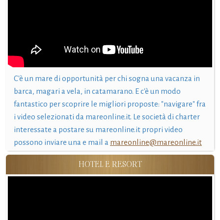
C'è un mare di opportunità per chi sogna una vacanza in
barca, magari a vela, in catamarano. E c'è un modo
fantastico per scoprire le migliori proposte: "navigare" fra
i video selezionati da mareonline.it. Le società di charter
interessate a postare su mareonline.it propri video
possono inviare una e mail a
mareonline@mareonline.it
HOTEL E RESORT