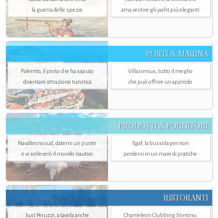
la guerra delle spezie
ama vestire gli yacht più eleganti
PORTI & MARINA
Palermo, il porto che ha saputo
Villasimius, tutto il meglio
diventare attrazione turistica
che può offrire un approdo
PRODOTTI & FORNITORI
Navaltecnosud, datemi un punto
Egaf, la bussola per non
e vi solleverò il mondo nautico
perdersi in un mare di pratiche
RISTORANTI
Just Peruzzi, a tavola anche
Chameleon Clubbing Stintino,