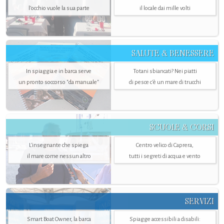
l’occhio vuole la sua parte
il locale dai mille volti
SALUTE & BENESSERE
In spiaggia e in barca serve
Totani sbiancati? Nei piatti
un pronto soccorso "da manuale"
di pesce c'è un mare di trucchi
SCUOLE & CORSI
L'insegnante che spiega
Centro velico di Caprera,
il mare come nessun altro
tutti i segreti di acqua e vento
SERVIZI
Smart Boat Owner, la barca
Spiagge accessibili a disabili: