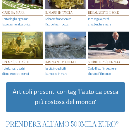
CASE DA MARE
IL MARE IN TAVOLA
REGALI SOTTO IL SOLE
Porto degli argonauti,
I cibi che fanno venire
Idee regalo per chi
la costa smeralda jonica
l’acquolina in bocca
ama barche e mare
UN MARE DI ARTE
IMMAGINI DA SOGNO
STORIE E PERSONAGGI
I più famosi quadri
Le più incredibili
Carlo Riva, l’ingegnere
di mare copiati per voi
burrasche in mare
che stupi' il mondo
Articoli presenti con tag 'l'auto da pesca
più costosa del mondo'
PRENDERE ALL'AMO 500MILA EURO?