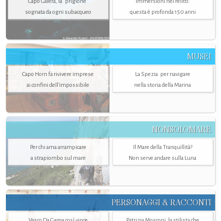
Capo Galera, la "prigione"
Immersioni nei relitti:
sognata da ogni subacqueo
questa è profonda 150 anni
MUSEI
Capo Horn fa rivivere imprese
La Spezia. per navigare
ai confini dell’impossibile
nella storia della Marina
NONSOLOMARE
Per chi ama arrampicare
Il Mare della Tranquillità?
a strapiombo sul mare
Non serve andare sulla Luna
PERSONAGGI & RACCONTI
Vasco Da Gama così vince
Patrizia Mosconi, la stilista che