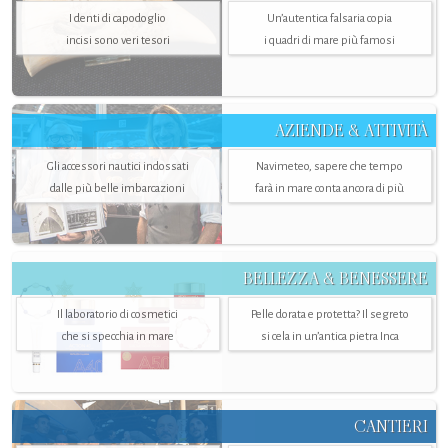
I denti di capodoglio
Un’autentica falsaria copia
incisi sono veri tesori
i quadri di mare più famosi
AZIENDE & ATTIVITÀ
Gli accessori nautici indossati
Navimeteo, sapere che tempo
dalle più belle imbarcazioni
farà in mare conta ancora di più
BELLEZZA & BENESSERE
Il laboratorio di cosmetici
Pelle dorata e protetta? Il segreto
che si specchia in mare
si cela in un’antica pietra Inca
CANTIERI