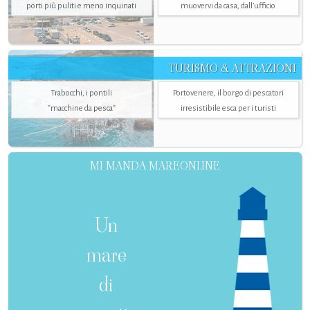
porti più puliti e meno inquinati
muovervi da casa, dall’ufficio
TURISMO & ATTRAZIONI
Trabocchi, i pontili
Portovenere, il borgo di pescatori
"macchine da pesca"
irresistibile esca per i turisti
MI MANDA MAREONLINE
Un
mare
di