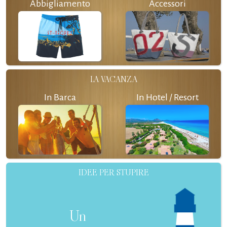
Abbigliamento
Accessori
LA VACANZA
In Barca
In Hotel / Resort
IDEE PER STUPIRE
Un