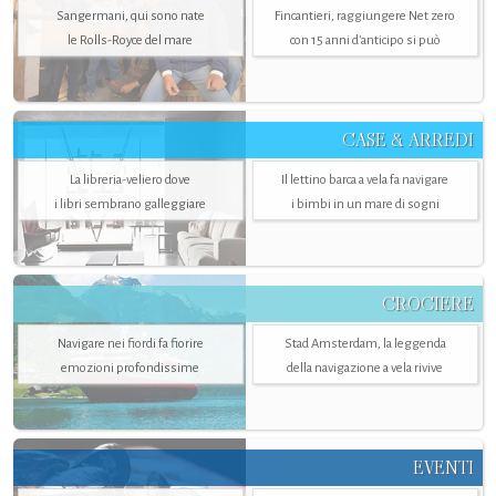
Sangermani, qui sono nate
Fincantieri, raggiungere Net zero
le Rolls-Royce del mare
con 15 anni d'anticipo si può
CASE & ARREDI
La libreria-veliero dove
Il lettino barca a vela fa navigare
i libri sembrano galleggiare
i bimbi in un mare di sogni
CROCIERE
Navigare nei fiordi fa fiorire
Stad Amsterdam, la leggenda
emozioni profondissime
della navigazione a vela rivive
EVENTI