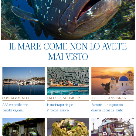
IL MARE COME NON LO AVETE
MAI VISTO
COMPRO&VENDO
CROCIERE&CHARTER
IDEE PER LA VACANZA
AAA vendesi barche,
In crociera per single
Santorini, un sogno nato
posti barca, case…
s'incrocia l’amore?
da un’eruzione da incubo