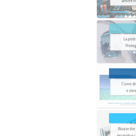
amore no
La piet
Proteg
Come di
e ste
Riva in the
dei motoscaf