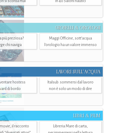
n si scorda mai
in 40 Saloni nautici
GIOIELLI & OROLOGI
ra più preziosa?
Maggi Officine, sott’acqua
ge chi naviga
l'orologio ha un valore immenso
LAVORI SULL’ACQUA
ventare hostess
Italsub: sommersi dal lavoro
ward di bordo
non è solo un modo di dire
LIBRI & FILM
 movie, il racconto
Libreria Mare di carta,
i “diventati attori”
per immergersi nella lettura