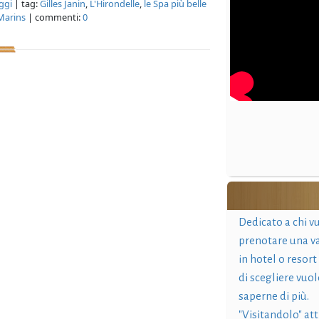
aggi
| tag:
Gilles Janin
,
L'Hirondelle
,
le Spa più belle
Marins
| commenti:
0
Dedicato a chi v
prenotare una v
in hotel o resort
di scegliere vuol
saperne di più.
"Visitandolo" at