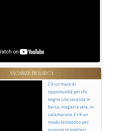
VACANZE IN BARCA
C'è un mare di
opportunità per chi
sogna una vacanza in
barca, magari a vela, in
catamarano. E c'è un
modo fantastico per
scoprire le migliori