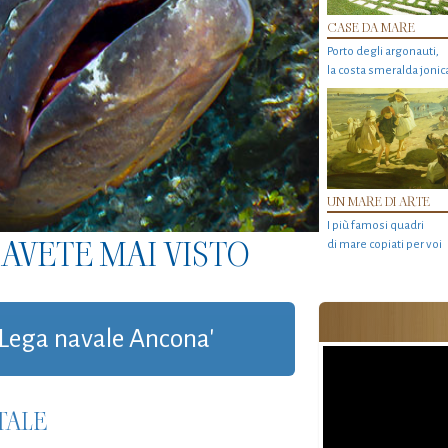
CASE DA MARE
Porto degli argonauti,
la costa smeralda jonic
UN MARE DI ARTE
I più famosi quadri
AVETE MAI VISTO
di mare copiati per voi
 'Lega navale Ancona'
TALE