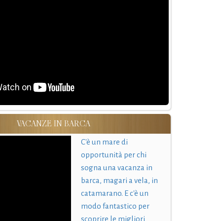
VACANZE IN BARCA
C'è un mare di
opportunità per chi
sogna una vacanza in
barca, magari a vela, in
catamarano. E c'è un
modo fantastico per
scoprire le migliori