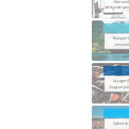
i libri se
Navigare ne
emozion
Le sagre 
il sapore pi
Salone di