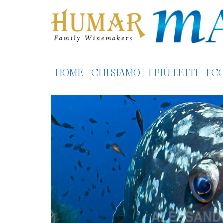
HOME
CHI SIAMO
I PIÙ LETTI
I C