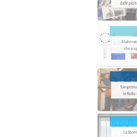
dalle più 
Il labora
che si 
Sangerman
le Rolls
La libre