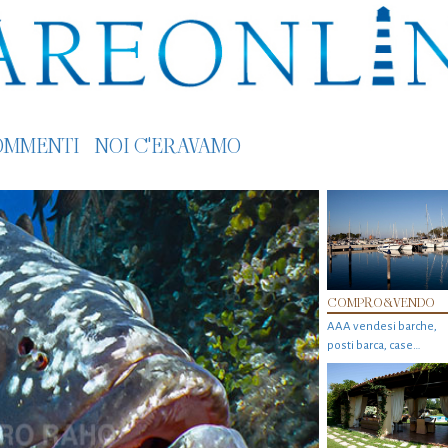
OMMENTI
NOI C'ERAVAMO
COMPRO&VENDO
AAA vendesi barche,
posti barca, case…