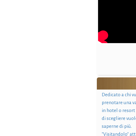
Dedicato a chi v
prenotare una v
in hotel o resort
di scegliere vuol
saperne di più.
"Visitandolo" at