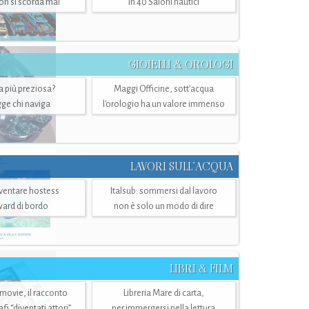
n si scorda mai
in 40 Saloni nautici
GIOIELLI & OROLOGI
ra più preziosa?
Maggi Officine, sott’acqua
ge chi naviga
l'orologio ha un valore immenso
LAVORI SULL’ACQUA
ventare hostess
Italsub: sommersi dal lavoro
ward di bordo
non è solo un modo di dire
LIBRI & FILM
 movie, il racconto
Libreria Mare di carta,
i “diventati attori”
per immergersi nella lettura