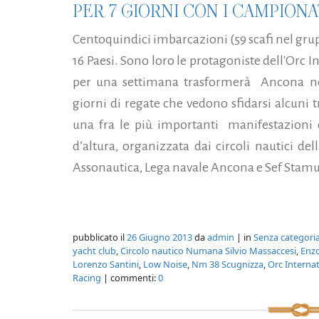
PER 7 GIORNI CON I CAMPIONA
Centoquindici imbarcazioni (59 scafi nel gru
16 Paesi. Sono loro le protagoniste dell'Orc
per una settimana trasformerà Ancona nella
giorni di regate che vedono sfidarsi alcuni t
una fra le più importanti manifestazioni d
d’altura, organizzata dai circoli nautici d
Assonautica, Lega navale Ancona e Sef Stamu
pubblicato il
26 Giugno 2013
da
admin
| in
Senza categori
yacht club
,
Circolo nautico Numana Silvio Massaccesi
,
Enzo
Lorenzo Santini
,
Low Noise
,
Nm 38 Scugnizza
,
Orc Interna
Racing
| commenti:
0