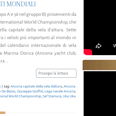
TI MONDIALI
ppo A e 56 nel gruppo B) provenienti da
 International World Championship, che
 capitale della vela d’altura. Sette
ra i velisti più importanti al mondo in
el calendario internazionale di vela
ella Marina Dorica (Ancona yacht club,
ra...
Prosegui la lettura
a
| tag:
Ancona capitale della vela d’altura
,
Ancona
 De Blasio
,
Giuseppe Giuffré
,
Lega navale Ancona
,
tional World Championship
,
Sef Stamura
,
Uka Uka