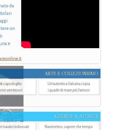
nato da
itolari
laggi
ttere on
ti
una e
eonline.it
ARTE E COLLEZIONISMO
i di capodoglio
Un’autentica falsaria copia
sono veri tesori
i quadri di mare più famosi
AZIENDE & ATTIVITÀ
ri nautici indossati
Navimeteo, sapere che tempo