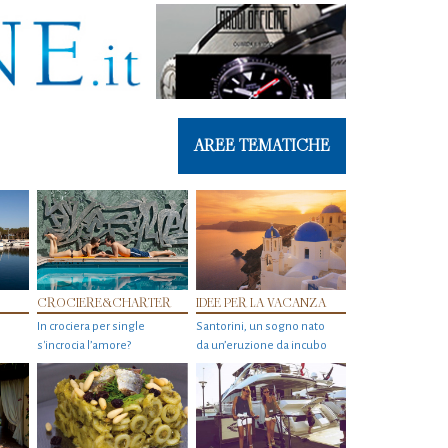
AREE TEMATICHE
CROCIERE&CHARTER
IDEE PER LA VACANZA
In crociera per single
Santorini, un sogno nato
s'incrocia l’amore?
da un’eruzione da incubo