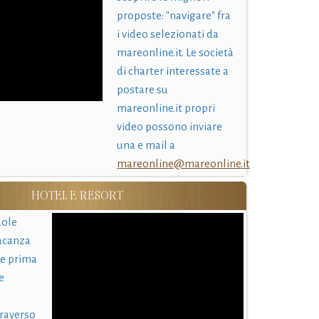
proposte: "navigare" fra
i video selezionati da
mareonline.it. Le società
di charter interessate a
postare su
mareonline.it propri
video possono inviare
una e mail a
mareonline@mareonline.it
HOTEL E RESORT
uole
acanza
 e prima
e
traverso