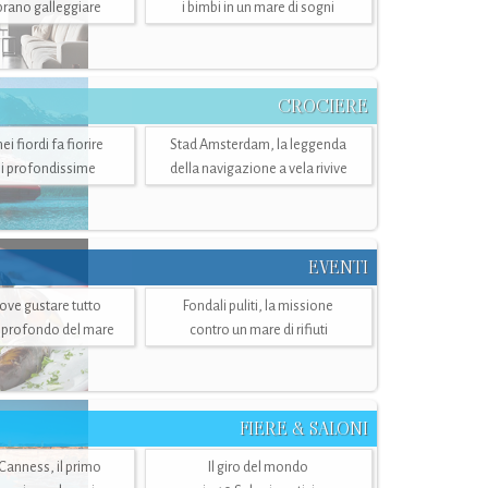
mbrano galleggiare
i bimbi in un mare di sogni
CROCIERE
i fiordi fa fiorire
Stad Amsterdam, la leggenda
i profondissime
della navigazione a vela rivive
EVENTI
dove gustare tutto
Fondali puliti, la missione
ù profondo del mare
contro un mare di rifiuti
FIERE & SALONI
 Canness, il primo
Il giro del mondo