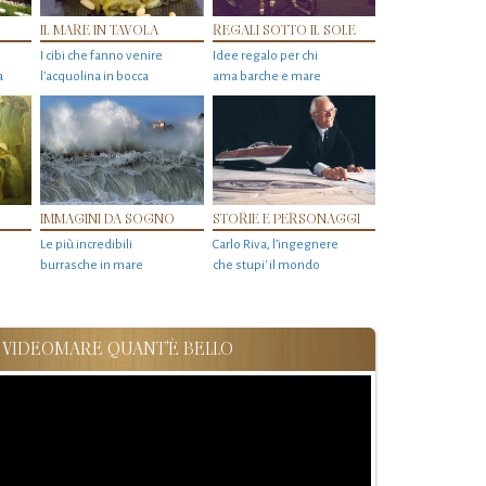
IL MARE IN TAVOLA
REGALI SOTTO IL SOLE
I cibi che fanno venire
Idee regalo per chi
a
l’acquolina in bocca
ama barche e mare
IMMAGINI DA SOGNO
STORIE E PERSONAGGI
Le più incredibili
Carlo Riva, l’ingegnere
burrasche in mare
che stupi' il mondo
VIDEOMARE QUANT'È BELLO