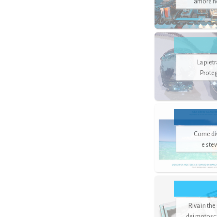
amore no
La piet
Proteg
Come di
e ste
Riva in the
dei motoscaf