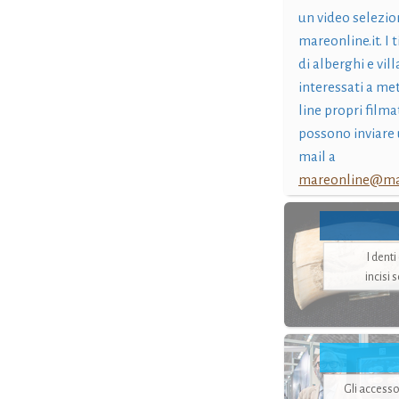
un video selezio
mareonline.it. I t
di alberghi e vil
interessati a me
line propri filma
possono inviare 
mail a
mareonline@mar
I dent
incisi 
Gli accesso