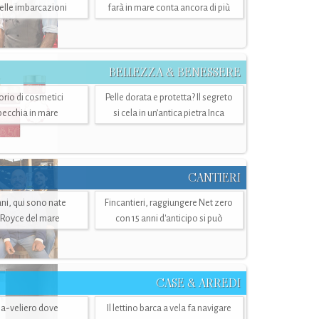
belle imbarcazioni
farà in mare conta ancora di più
BELLEZZA & BENESSERE
torio di cosmetici
Pelle dorata e protetta? Il segreto
specchia in mare
si cela in un’antica pietra Inca
CANTIERI
i, qui sono nate
Fincantieri, raggiungere Net zero
-Royce del mare
con 15 anni d'anticipo si può
CASE & ARREDI
ria-veliero dove
Il lettino barca a vela fa navigare