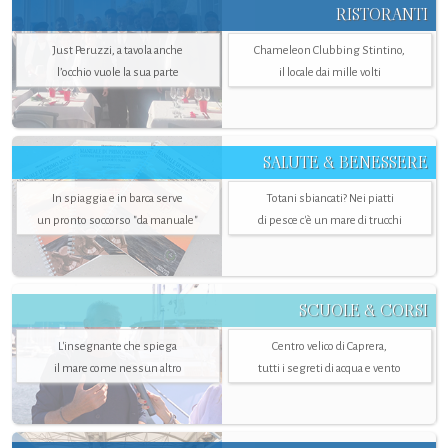
RISTORANTI
Just Peruzzi, a tavola anche
Chameleon Clubbing Stintino,
l’occhio vuole la sua parte
il locale dai mille volti
SALUTE & BENESSERE
In spiaggia e in barca serve
Totani sbiancati? Nei piatti
un pronto soccorso "da manuale"
di pesce c'è un mare di trucchi
SCUOLE & CORSI
L'insegnante che spiega
Centro velico di Caprera,
il mare come nessun altro
tutti i segreti di acqua e vento