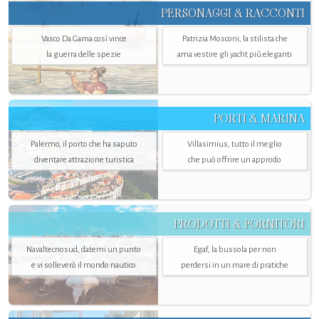
PERSONAGGI & RACCONTI
Vasco Da Gama così vince
Patrizia Mosconi, la stilista che
la guerra delle spezie
ama vestire gli yacht più eleganti
PORTI & MARINA
Palermo, il porto che ha saputo
Villasimius, tutto il meglio
diventare attrazione turistica
che può offrire un approdo
PRODOTTI & FORNITORI
Navaltecnosud, datemi un punto
Egaf, la bussola per non
e vi solleverò il mondo nautico
perdersi in un mare di pratiche