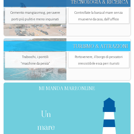
TECNOLOGIA & RICERCA
Cemento mangiasmog, per avere
Controllate la barca al mare senza
porti più puliti e meno inquinati
muovervi da casa, dall’ufficio
TURISMO & ATTRAZIONI
Trabocchi, i pontili
Portovenere, il borgo di pescatori
"macchine da pesca"
irresistibile esca per i turisti
MI MANDA MAREONLINE
Un
mare