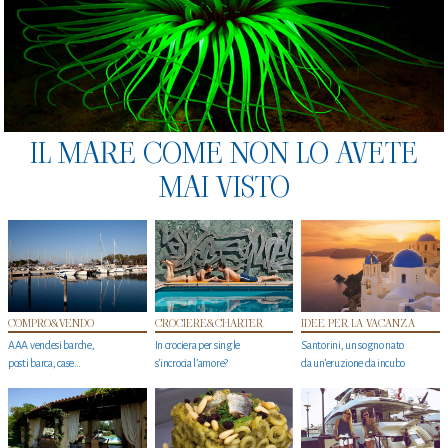
IL MARE COME NON LO AVETE
MAI VISTO
COMPRO&VENDO
CROCIERE&CHARTER
IDEE PER LA VACANZA
AAA vendesi barche,
In crociera per single
Santorini, un sogno nato
posti barca, case…
s'incrocia l’amore?
da un’eruzione da incubo