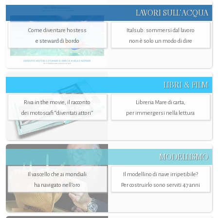
LAVORI SULL’ACQUA
Come diventare hostess
Italsub: sommersi dal lavoro
e steward di bordo
non è solo un modo di dire
LIBRI & FILM
Riva in the movie, il racconto
Libreria Mare di carta,
dei motoscafi “diventati attori”
per immergersi nella lettura
MODELLISMO
Il vascello che ai mondiali
Il modellino di nave irripetibile?
ha navigato nell’oro
Per costruirlo sono serviti 47 anni