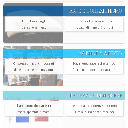
ARTE E COLLEZIONISMO
I denti di capodoglio
Un’autentica falsaria copia
incisi sono veri tesori
i quadri di mare più famosi
AZIENDE & ATTIVITÀ
Gli accessori nautici indossati
Navimeteo, sapere che tempo
dalle più belle imbarcazioni
farà in mare conta ancora di più
BELLEZZA & BENESSERE
Il laboratorio di cosmetici
Pelle dorata e protetta? Il segreto
che si specchia in mare
si cela in un’antica pietra Inca