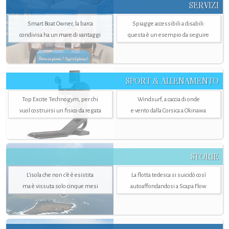
SERVIZI
Smart Boat Owner, la barca
Spiagge accessibili a disabili:
condivisa ha un mare di vantaggi
questa è un esempio da seguire
SPORT & ALLENAMENTO
Top Excite Technogym, per chi
Windsurf, a caccia di onde
vuol costruirsi un fisico da regata
e vento dalla Corsica a Okinawa
STORIE
L’isola che non c'è è esistita
La flotta tedesca si suicidò così
ma è vissuta solo cinque mesi
autoaffondandosi a Scapa Flow