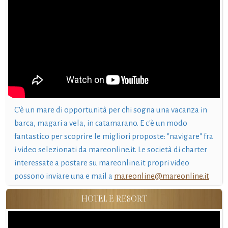
C'è un mare di opportunità per chi sogna una vacanza in
barca, magari a vela, in catamarano. E c'è un modo
fantastico per scoprire le migliori proposte: "navigare" fra
i video selezionati da mareonline.it. Le società di charter
interessate a postare su mareonline.it propri video
possono inviare una e mail a
mareonline@mareonline.it
HOTEL E RESORT