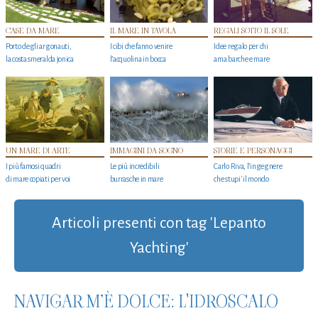
CASE DA MARE
IL MARE IN TAVOLA
REGALI SOTTO IL SOLE
Porto degli argonauti,
I cibi che fanno venire
Idee regalo per chi
la costa smeralda jonica
l’acquolina in bocca
ama barche e mare
UN MARE DI ARTE
IMMAGINI DA SOGNO
STORIE E PERSONAGGI
I più famosi quadri
Le più incredibili
Carlo Riva, l’ingegnere
di mare copiati per voi
burrasche in mare
che stupi' il mondo
Articoli presenti con tag 'Lepanto
Yachting'
NAVIGAR M’È DOLCE: L'IDROSCALO