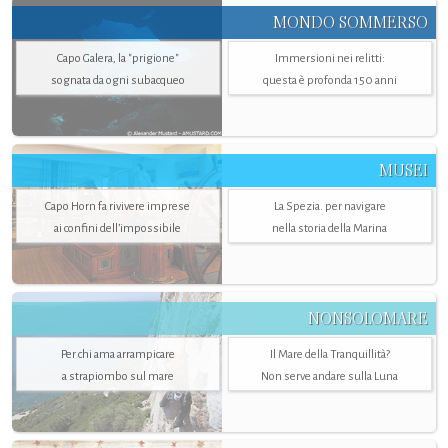
MONDO SOMMERSO
Capo Galera, la "prigione"
Immersioni nei relitti:
sognata da ogni subacqueo
questa è profonda 150 anni
MUSEI
Capo Horn fa rivivere imprese
La Spezia. per navigare
ai confini dell’impossibile
nella storia della Marina
NONSOLOMARE
Per chi ama arrampicare
Il Mare della Tranquillità?
a strapiombo sul mare
Non serve andare sulla Luna