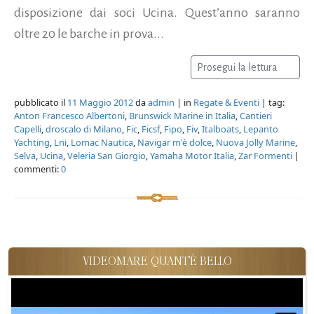
disposizione dai soci Ucina. Quest’anno saranno
oltre 20 le barche in prova...
Prosegui la lettura
pubblicato il
11 Maggio 2012
da
admin
| in
Regate & Eventi
| tag:
Anton Francesco Albertoni
,
Brunswick Marine in Italia
,
Cantieri
Capelli
,
droscalo di Milano
,
Fic
,
Ficsf
,
Fipo
,
Fiv
,
Italboats
,
Lepanto
Yachting
,
Lni
,
Lomac Nautica
,
Navigar m'è dolce
,
Nuova Jolly Marine
,
Selva
,
Ucina
,
Veleria San Giorgio
,
Yamaha Motor Italia
,
Zar Formenti
|
commenti:
0
VIDEOMARE QUANT'È BELLO