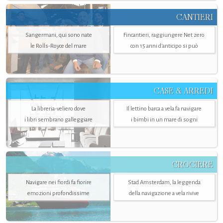
CANTIERI
Sangermani, qui sono nate
Fincantieri, raggiungere Net zero
le Rolls-Royce del mare
con 15 anni d'anticipo si può
CASE & ARREDI
La libreria-veliero dove
Il lettino barca a vela fa navigare
i libri sembrano galleggiare
i bimbi in un mare di sogni
CROCIERE
Navigare nei fiordi fa fiorire
Stad Amsterdam, la leggenda
emozioni profondissime
della navigazione a vela rivive