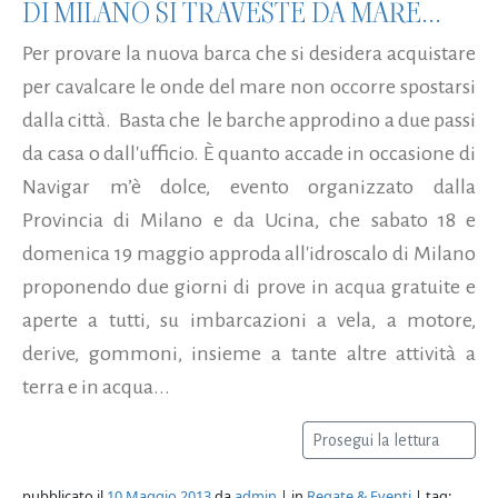
DI MILANO SI TRAVESTE DA MARE...
Per provare la nuova barca che si desidera acquistare
per cavalcare le onde del mare non occorre spostarsi
dalla città. Basta che le barche approdino a due passi
da casa o dall'ufficio. È quanto accade in occasione di
Navigar m’è dolce, evento organizzato dalla
Provincia di Milano e da Ucina, che sabato 18 e
domenica 19 maggio approda all'idroscalo di Milano
proponendo due giorni di prove in acqua gratuite e
aperte a tutti, su imbarcazioni a vela, a motore,
derive, gommoni, insieme a tante altre attività a
terra e in acqua...
Prosegui la lettura
pubblicato il
10 Maggio 2013
da
admin
| in
Regate & Eventi
| tag: