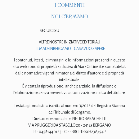
I COMMENTI
NOI C'ERAVAMO
SEGUICI SU
ALTRE NOSTRE INIZIATIVE EDITORIALI
ILMADEINBERGAMO
CASAVUOISAPERE
I contenuti, i testi, le immagini e le informazioni presenti in questo
sito web sono di proprietà esclusiva di MareOnLine.it e sono tutelati
dalle normative vigenti in materia di diritto d'autore e di proprietà
intellettuale.
È vietata la riproduzione, anche parziale, la diffusione o
l'elaborazione senza preventiva autorizzazione scritta del titolare.
Testata giornalistica iscritta al numero 3/2026 del Registro Stampa
del Tribunale di Bergamo.
Direttore responsabile: PIETRO BARACHETTI
VIA P. RUGGERI DA STABELLO 20 - 24123 BERGAMO
P.I.: 04581440163 - C.F.: BRCPTR61H23A794P