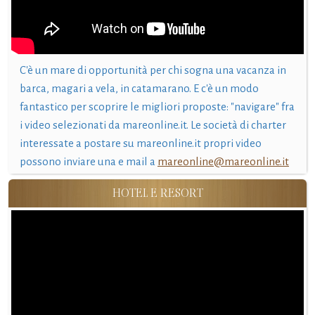
C'è un mare di opportunità per chi sogna una vacanza in
barca, magari a vela, in catamarano. E c'è un modo
fantastico per scoprire le migliori proposte: "navigare" fra
i video selezionati da mareonline.it. Le società di charter
interessate a postare su mareonline.it propri video
possono inviare una e mail a
mareonline@mareonline.it
HOTEL E RESORT