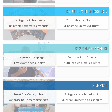
SALUTE & BENESSERE
In spiaggia e in barca serve
Totani sbiancati? Nei piatti
un pronto soccorso "da manuale"
di pesce c'è un mare di trucchi
SCUOLE & CORSI
L'insegnante che spiega
Centro velico di Caprera,
il mare come nessun altro
tutti i segreti di acqua e vento
SERVIZI
Smart Boat Owner, la barca
Spiagge accessibili a disabili:
condivisa ha un mare di vantaggi
questa è un esempio da seguire