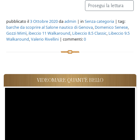
Prosegui la lettura
pubblicato il
3 Ottobre 2020
da
admin
| in
Senza categoria
| tag:
barche da scoprire al Salone nautico di Genova
,
Domenico Senese
,
Gozzi Mimì
,
ibeccio 11 Walkaround
,
Libeccio 8.5 Classic
,
Libeccio 9.5
Walkaround
,
Valerio Rivellini
| commenti:
0
VIDEOMARE QUANT'È BELLO