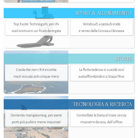
SPORT & ALLENAMENTO
Top Excite Technogym, per chi
Windsurf, a caccia di onde
vuol costruirsi un fisico da regata
e vento dalla Corsica a Okinawa
STORIE
L’isola che non c'è è esistita
La flotta tedesca si suicidò così
ma è vissuta solo cinque mesi
autoaffondandosi a Scapa Flow
TECNOLOGIA & RICERCA
Cemento mangiasmog, per avere
Controllate la barca al mare senza
porti più puliti e meno inquinati
muovervi da casa, dall’ufficio