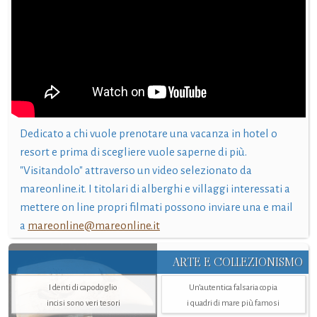
Dedicato a chi vuole prenotare una vacanza in hotel o
resort e prima di scegliere vuole saperne di più.
"Visitandolo" attraverso un video selezionato da
mareonline.it. I titolari di alberghi e villaggi interessati a
mettere on line propri filmati possono inviare una e mail
a
mareonline@mareonline.it
ARTE E COLLEZIONISMO
I denti di capodoglio
Un’autentica falsaria copia
incisi sono veri tesori
i quadri di mare più famosi