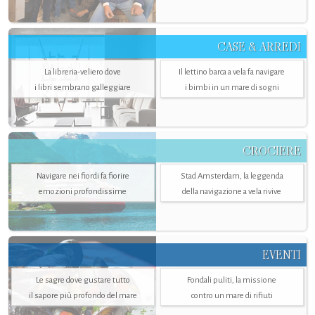
CASE & ARREDI
La libreria-veliero dove
Il lettino barca a vela fa navigare
i libri sembrano galleggiare
i bimbi in un mare di sogni
CROCIERE
Navigare nei fiordi fa fiorire
Stad Amsterdam, la leggenda
emozioni profondissime
della navigazione a vela rivive
EVENTI
Le sagre dove gustare tutto
Fondali puliti, la missione
il sapore più profondo del mare
contro un mare di rifiuti