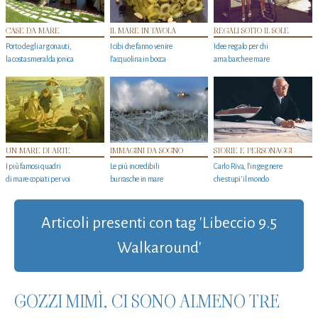
CASE DA MARE
IL MARE IN TAVOLA
REGALI SOTTO IL SOLE
Porto degli argonauti,
I cibi che fanno venire
Idee regalo per chi
la costa smeralda jonica
l’acquolina in bocca
ama barche e mare
UN MARE DI ARTE
IMMAGINI DA SOGNO
STORIE E PERSONAGGI
I più famosi quadri
Le più incredibili
Carlo Riva, l’ingegnere
di mare copiati per voi
burrasche in mare
che stupi' il mondo
Articoli presenti con tag 'Libeccio 9.5
Walkaround'
GOZZI MIMÌ, CI SONO ALMENO TRE