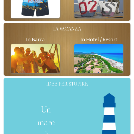
LA VACANZA
In Barca
In Hotel / Resort
IDEE PER STUPIRE
Un
mare