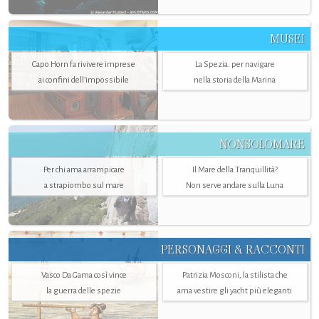
MUSEI
Capo Horn fa rivivere imprese
La Spezia. per navigare
ai confini dell’impossibile
nella storia della Marina
NONSOLOMARE
Per chi ama arrampicare
Il Mare della Tranquillità?
a strapiombo sul mare
Non serve andare sulla Luna
PERSONAGGI & RACCONTI
Vasco Da Gama così vince
Patrizia Mosconi, la stilista che
la guerra delle spezie
ama vestire gli yacht più eleganti