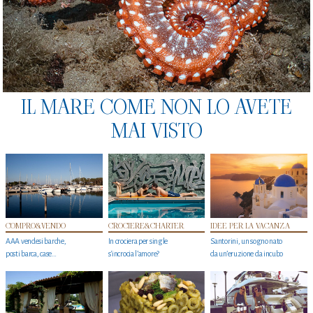
IL MARE COME NON LO AVETE
MAI VISTO
COMPRO&VENDO
CROCIERE&CHARTER
IDEE PER LA VACANZA
AAA vendesi barche,
In crociera per single
Santorini, un sogno nato
posti barca, case…
s'incrocia l’amore?
da un’eruzione da incubo