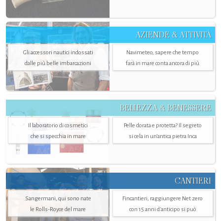
AZIENDE & ATTIVITÀ
Gli accessori nautici indossati
Navimeteo, sapere che tempo
dalle più belle imbarcazioni
farà in mare conta ancora di più
BELLEZZA & BENESSERE
Il laboratorio di cosmetici
Pelle dorata e protetta? Il segreto
che si specchia in mare
si cela in un’antica pietra Inca
CANTIERI
Sangermani, qui sono nate
Fincantieri, raggiungere Net zero
le Rolls-Royce del mare
con 15 anni d'anticipo si può