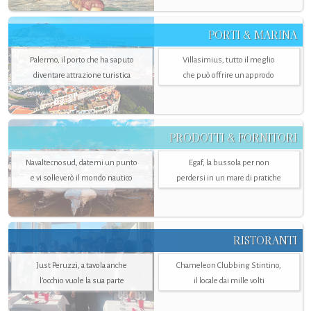
PORTI & MARINA
Palermo, il porto che ha saputo
Villasimius, tutto il meglio
diventare attrazione turistica
che può offrire un approdo
PRODOTTI & FORNITORI
Navaltecnosud, datemi un punto
Egaf, la bussola per non
e vi solleverò il mondo nautico
perdersi in un mare di pratiche
RISTORANTI
Just Peruzzi, a tavola anche
Chameleon Clubbing Stintino,
l’occhio vuole la sua parte
il locale dai mille volti