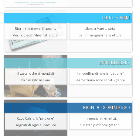
LIBRI & FILM
Riva in the movie, il racconto
Libreria Mare di carta,
dei motoscafi “diventati attori”
per immergersi nella lettura
MODELLISMO
Il vascello che ai mondiali
Il modellino di nave irripetibile?
ha navigato nell’oro
Per costruirlo sono serviti 47 anni
MONDO SOMMERSO
Capo Galera, la "prigione"
Immersioni nei relitti:
sognata da ogni subacqueo
questa è profonda 150 anni