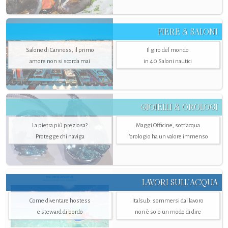
FIERE & SALONI
Salone di Canness, il primo
Il giro del mondo
amore non si scorda mai
in 40 Saloni nautici
GIOIELLI & OROLOGI
La pietra più preziosa?
Maggi Officine, sott’acqua
Protegge chi naviga
l'orologio ha un valore immenso
LAVORI SULL’ACQUA
Come diventare hostess
Italsub: sommersi dal lavoro
e steward di bordo
non è solo un modo di dire