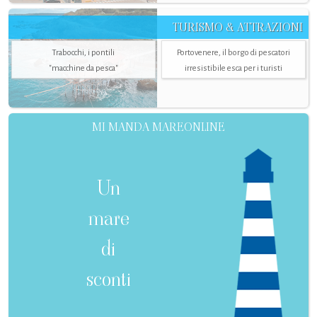
TURISMO & ATTRAZIONI
Trabocchi, i pontili
Portovenere, il borgo di pescatori
"macchine da pesca"
irresistibile esca per i turisti
MI MANDA MAREONLINE
Un
mare
di
sconti