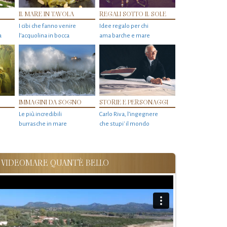
IL MARE IN TAVOLA
REGALI SOTTO IL SOLE
I cibi che fanno venire
Idee regalo per chi
a
l’acquolina in bocca
ama barche e mare
IMMAGINI DA SOGNO
STORIE E PERSONAGGI
Le più incredibili
Carlo Riva, l’ingegnere
burrasche in mare
che stupi' il mondo
VIDEOMARE QUANT'È BELLO