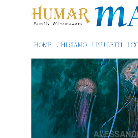
HOME
CHI SIAMO
I PIÙ LETTI
I C