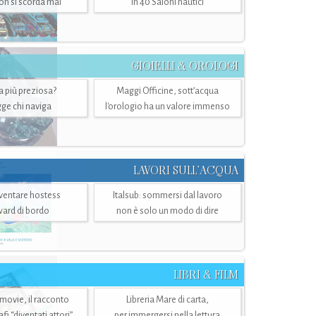
n si scorda mai
in 40 Saloni nautici
GIOIELLI & OROLOGI
ra più preziosa?
Maggi Officine, sott’acqua
ge chi naviga
l'orologio ha un valore immenso
LAVORI SULL’ACQUA
ventare hostess
Italsub: sommersi dal lavoro
ward di bordo
non è solo un modo di dire
LIBRI & FILM
 movie, il racconto
Libreria Mare di carta,
i “diventati attori”
per immergersi nella lettura