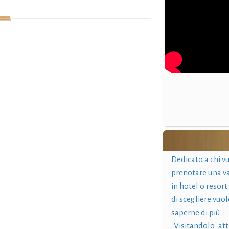
Dedicato a chi v
prenotare una v
in hotel o resort
di scegliere vuol
saperne di più.
"Visitandolo" at