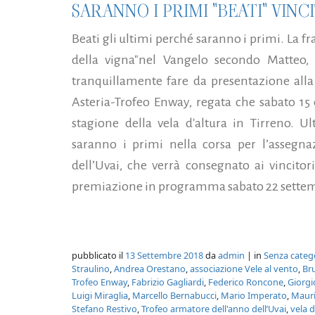
SARANNO I PRIMI "BEATI" VINC
Beati gli ultimi perché saranno i primi. La fr
della vigna"nel Vangelo secondo Matteo, "
tranquillamente fare da presentazione alla
Asteria-Trofeo Enway, regata che sabato 15
stagione della vela d'altura in Tirreno. U
saranno i primi nella corsa per l’assegna
dell’Uvai, che verrà consegnato ai vincitor
premiazione in programma sabato 22 settemb
pubblicato il
13 Settembre 2018
da
admin
| in
Senza categ
Straulino
,
Andrea Orestano
,
associazione Vele al vento
,
Br
Trofeo Enway
,
Fabrizio Gagliardi
,
Federico Roncone
,
Giorgi
Luigi Miraglia
,
Marcello Bernabucci
,
Mario Imperato
,
Mauri
Stefano Restivo
,
Trofeo armatore dell'anno dell’Uvai
,
vela d