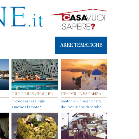
AREE TEMATICHE
CROCIERE&CHARTER
IDEE PER LA VACANZA
In crociera per single
Santorini, un sogno nato
s'incrocia l’amore?
da un’eruzione da incubo