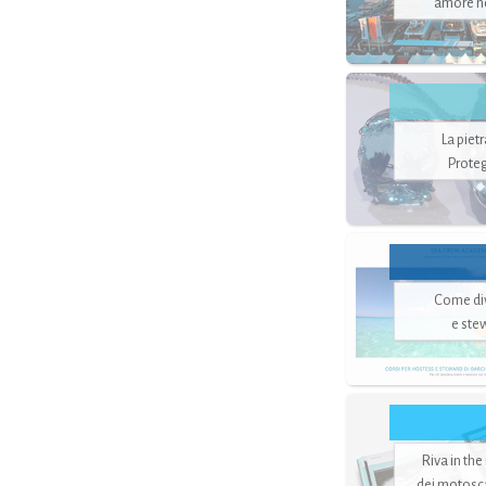
amore no
La piet
Proteg
Come di
e ste
Riva in the
dei motoscaf