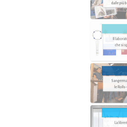
dalle più 
Il labora
che si 
Sangerman
le Rolls
La libre