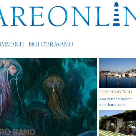
OMMENTI
NOI C'ERAVAMO
COMPRO&VENDO
AAA vendesi barche,
posti barca, case…