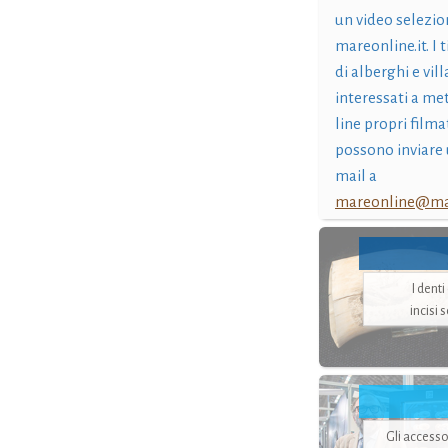
un video selezio
mareonline.it. I t
di alberghi e vil
interessati a me
line propri filma
possono inviare 
mail a
mareonline@mar
I dent
incisi 
Gli accesso