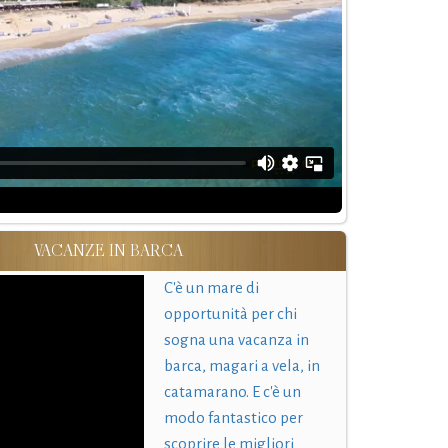
VACANZE IN BARCA
C'è un mare di
opportunità per chi
sogna una vacanza in
barca, magari a vela, in
catamarano. E c'è un
modo fantastico per
scoprire le migliori