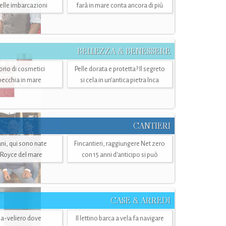
belle imbarcazioni
farà in mare conta ancora di più
BELLEZZA & BENESSERE
torio di cosmetici
Pelle dorata e protetta? Il segreto
specchia in mare
si cela in un’antica pietra Inca
CANTIERI
i, qui sono nate
Fincantieri, raggiungere Net zero
-Royce del mare
con 15 anni d'anticipo si può
CASE & ARREDI
ria-veliero dove
Il lettino barca a vela fa navigare