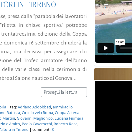
ITORI IN TIRRENO
ase, presa dalla "parabola dei lavoratori
riletta in chiave sportiva" potrebbe
 trentatreesima edizione della Coppa
 e domenica 16 settembre chiuderà la
ltima, ma decisiva per assegnare chi
zione del Trofeo armatore dell'anno
i delle varie classi nella cerimonia di
re al Salone nautico di Genova...
Prosegui la lettura
oria
| tag:
Adriano Addobbati
,
ammiraglio
uno Battista
,
Circolo vela Roma
,
Coppa Asteria-
o Martini
,
Giovanni Maglionico
,
Luciana Fiumara
,
zio d'Amico
,
Paolo Cavarocchi
,
Roberto Rosa
,
'altura in Tirreno
| commenti:
0