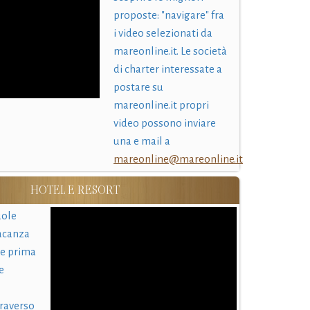
proposte: "navigare" fra
i video selezionati da
mareonline.it. Le società
di charter interessate a
postare su
mareonline.it propri
video possono inviare
una e mail a
mareonline@mareonline.it
HOTEL E RESORT
uole
acanza
 e prima
e
traverso