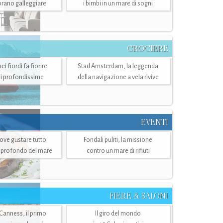
mbrano galleggiare
i bimbi in un mare di sogni
CROCIERE
i fiordi fa fiorire
Stad Amsterdam, la leggenda
i profondissime
della navigazione a vela rivive
EVENTI
dove gustare tutto
Fondali puliti, la missione
ù profondo del mare
contro un mare di rifiuti
FIERE & SALONI
 Canness, il primo
Il giro del mondo