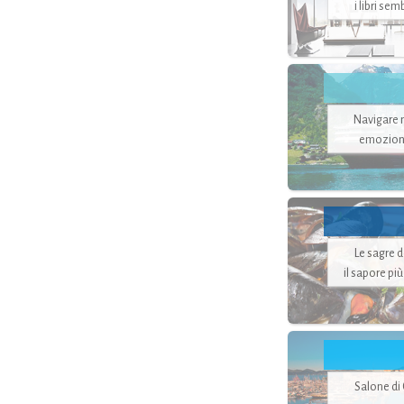
i libri se
Navigare ne
emozion
Le sagre 
il sapore pi
Salone di