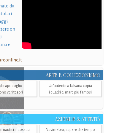
nato da
itolari
laggi
ttere on
ti
una e
eonline.it
ARTE E COLLEZIONISMO
i di capodoglio
Un’autentica falsaria copia
sono veri tesori
i quadri di mare più famosi
AZIENDE & ATTIVITÀ
ri nautici indossati
Navimeteo, sapere che tempo