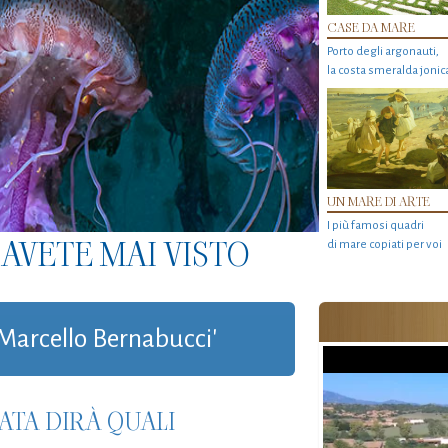
CASE DA MARE
Porto degli argonauti,
la costa smeralda jonic
UN MARE DI ARTE
I più famosi quadri
AVETE MAI VISTO
di mare copiati per voi
 'Marcello Bernabucci'
ATA DIRÀ QUALI