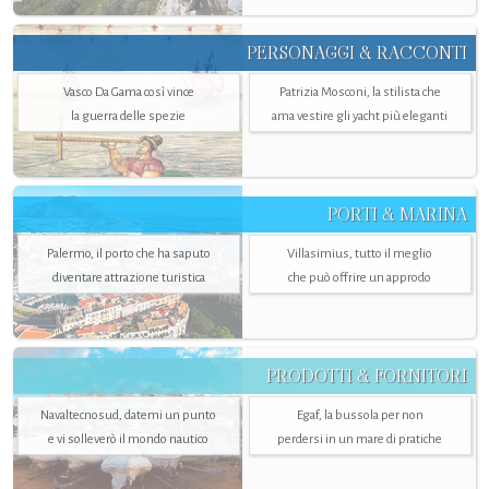
PERSONAGGI & RACCONTI
Vasco Da Gama così vince
Patrizia Mosconi, la stilista che
la guerra delle spezie
ama vestire gli yacht più eleganti
PORTI & MARINA
Palermo, il porto che ha saputo
Villasimius, tutto il meglio
diventare attrazione turistica
che può offrire un approdo
PRODOTTI & FORNITORI
Navaltecnosud, datemi un punto
Egaf, la bussola per non
e vi solleverò il mondo nautico
perdersi in un mare di pratiche