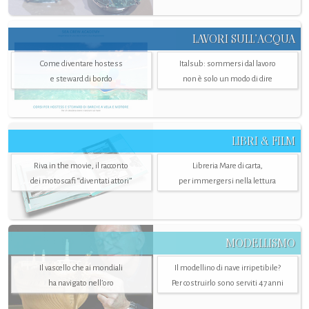
LAVORI SULL’ACQUA
Come diventare hostess
Italsub: sommersi dal lavoro
e steward di bordo
non è solo un modo di dire
LIBRI & FILM
Riva in the movie, il racconto
Libreria Mare di carta,
dei motoscafi “diventati attori”
per immergersi nella lettura
MODELLISMO
Il vascello che ai mondiali
Il modellino di nave irripetibile?
ha navigato nell’oro
Per costruirlo sono serviti 47 anni