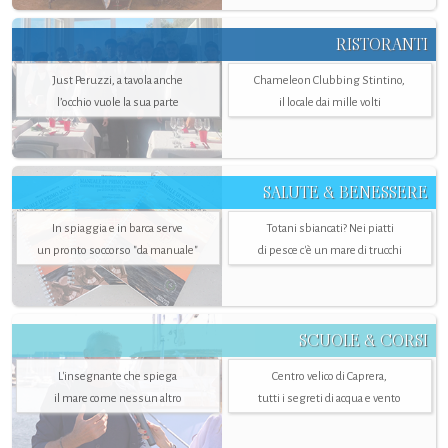
RISTORANTI
Just Peruzzi, a tavola anche
Chameleon Clubbing Stintino,
l’occhio vuole la sua parte
il locale dai mille volti
SALUTE & BENESSERE
In spiaggia e in barca serve
Totani sbiancati? Nei piatti
un pronto soccorso "da manuale"
di pesce c'è un mare di trucchi
SCUOLE & CORSI
L'insegnante che spiega
Centro velico di Caprera,
il mare come nessun altro
tutti i segreti di acqua e vento