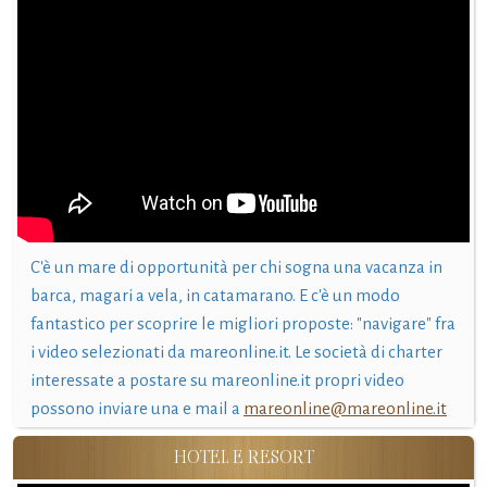
C'è un mare di opportunità per chi sogna una vacanza in
barca, magari a vela, in catamarano. E c'è un modo
fantastico per scoprire le migliori proposte: "navigare" fra
i video selezionati da mareonline.it. Le società di charter
interessate a postare su mareonline.it propri video
possono inviare una e mail a
mareonline@mareonline.it
HOTEL E RESORT