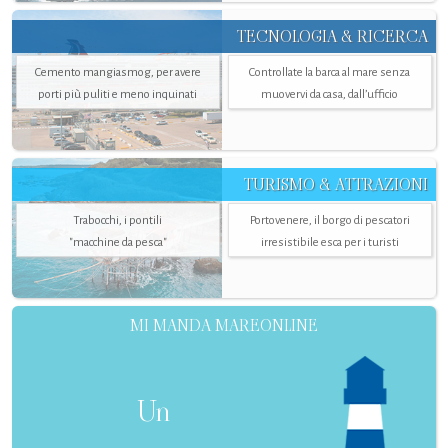
TECNOLOGIA & RICERCA
Cemento mangiasmog, per avere
Controllate la barca al mare senza
porti più puliti e meno inquinati
muovervi da casa, dall’ufficio
TURISMO & ATTRAZIONI
Trabocchi, i pontili
Portovenere, il borgo di pescatori
"macchine da pesca"
irresistibile esca per i turisti
MI MANDA MAREONLINE
Un