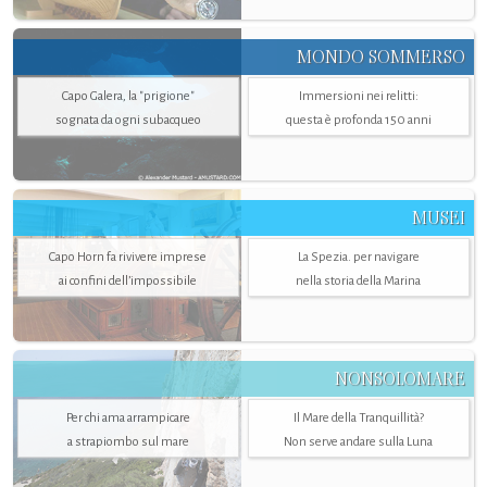
MONDO SOMMERSO
Capo Galera, la "prigione"
Immersioni nei relitti:
sognata da ogni subacqueo
questa è profonda 150 anni
MUSEI
Capo Horn fa rivivere imprese
La Spezia. per navigare
ai confini dell’impossibile
nella storia della Marina
NONSOLOMARE
Per chi ama arrampicare
Il Mare della Tranquillità?
a strapiombo sul mare
Non serve andare sulla Luna