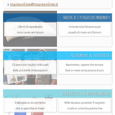
a
mareonline@mareonline.it
ARTE E COLLEZIONISMO
I denti di capodoglio
Un’autentica falsaria copia
incisi sono veri tesori
i quadri di mare più famosi
AZIENDE & ATTIVITÀ
Gli accessori nautici indossati
Navimeteo, sapere che tempo
dalle più belle imbarcazioni
farà in mare conta ancora di più
BELLEZZA & BENESSERE
Il laboratorio di cosmetici
Pelle dorata e protetta? Il segreto
che si specchia in mare
si cela in un’antica pietra Inca