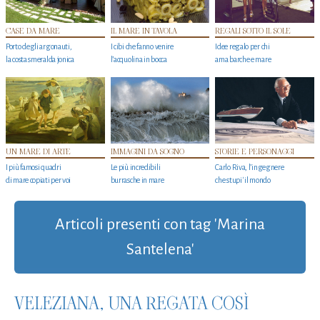
CASE DA MARE
IL MARE IN TAVOLA
REGALI SOTTO IL SOLE
Porto degli argonauti,
I cibi che fanno venire
Idee regalo per chi
la costa smeralda jonica
l’acquolina in bocca
ama barche e mare
UN MARE DI ARTE
IMMAGINI DA SOGNO
STORIE E PERSONAGGI
I più famosi quadri
Le più incredibili
Carlo Riva, l’ingegnere
di mare copiati per voi
burrasche in mare
che stupi' il mondo
Articoli presenti con tag 'Marina
Santelena'
VELEZIANA, UNA REGATA COSÌ