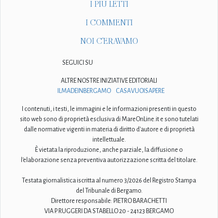
I PIÙ LETTI
I COMMENTI
NOI C'ERAVAMO
SEGUICI SU
ALTRE NOSTRE INIZIATIVE EDITORIALI
ILMADEINBERGAMO
CASAVUOISAPERE
I contenuti, i testi, le immagini e le informazioni presenti in questo
sito web sono di proprietà esclusiva di MareOnLine.it e sono tutelati
dalle normative vigenti in materia di diritto d'autore e di proprietà
intellettuale.
È vietata la riproduzione, anche parziale, la diffusione o
l'elaborazione senza preventiva autorizzazione scritta del titolare.
Testata giornalistica iscritta al numero 3/2026 del Registro Stampa
del Tribunale di Bergamo.
Direttore responsabile: PIETRO BARACHETTI
VIA P. RUGGERI DA STABELLO 20 - 24123 BERGAMO