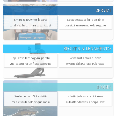
SERVIZI
Smart Boat Owner, la barca
Spiagge accessibili a disabili:
condivisa ha un mare di vantaggi
questa è un esempio da seguire
SPORT & ALLENAMENTO
Top Excite Technogym, per chi
Windsurf, a caccia di onde
vuol costruirsi un fisico da regata
e vento dalla Corsica a Okinawa
STORIE
L’isola che non c'è è esistita
La flotta tedesca si suicidò così
ma è vissuta solo cinque mesi
autoaffondandosi a Scapa Flow