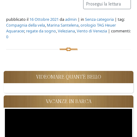
Prosegui la lettura
pubblicato il
16 Ottobre 2021
da
admin
| in
Senza categoria
| tag:
Compagnia della vela
,
Marina Santelena
,
orologio TAG Heuer
Aquaracer
,
regate da sogno
,
Veleziana
,
Vento di Venezia
| commenti:
0
VIDEOMARE QUANT'È BELLO
VACANZE IN BARCA