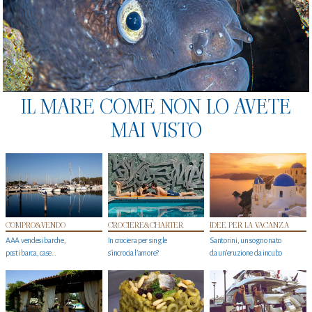
IL MARE COME NON LO AVETE
MAI VISTO
COMPRO&VENDO
CROCIERE&CHARTER
IDEE PER LA VACANZA
AAA vendesi barche,
In crociera per single
Santorini, un sogno nato
posti barca, case…
s'incrocia l’amore?
da un’eruzione da incubo