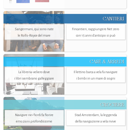
CANTIERI
Sangermani, qui sono nate
Fincantieri, raggiungere Net zero
le Rolls-Royce del mare
con 15 anni d'anticipo si può
CASE & ARREDI
La libreria-veliero dove
Il lettino barca a vela fa navigare
i libri sembrano galleggiare
i bimbi in un mare di sogni
CROCIERE
Navigare nei fiordi fa fiorire
Stad Amsterdam, la leggenda
emozioni profondissime
della navigazione a vela rivive