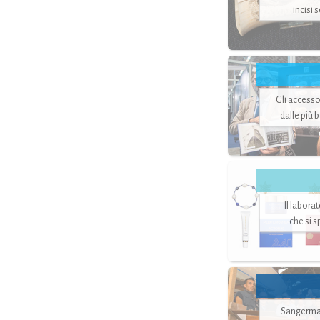
incisi 
Gli accesso
dalle più 
Il labora
che si 
Sangerman