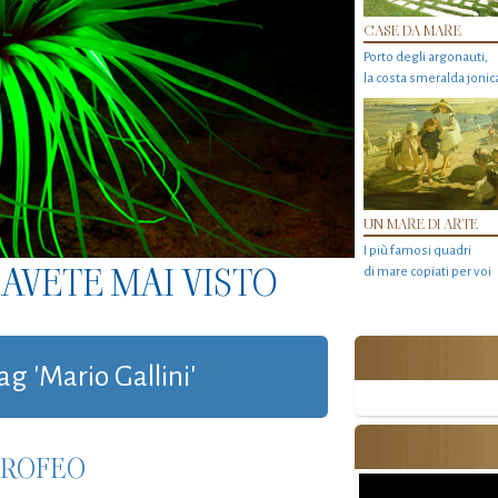
CASE DA MARE
Porto degli argonauti,
la costa smeralda jonic
UN MARE DI ARTE
I più famosi quadri
AVETE MAI VISTO
di mare copiati per voi
ag 'Mario Gallini'
TROFEO