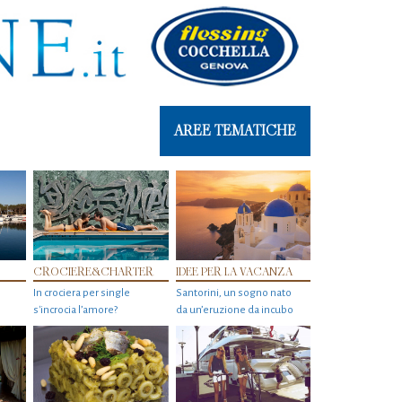
AREE TEMATICHE
CROCIERE&CHARTER
IDEE PER LA VACANZA
In crociera per single
Santorini, un sogno nato
s'incrocia l’amore?
da un’eruzione da incubo