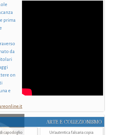
uole
acanza
 e prima
e
traverso
nato da
itolari
laggi
ttere on
ti
una e
eonline.it
ARTE E COLLEZIONISMO
i di capodoglio
Un’autentica falsaria copia