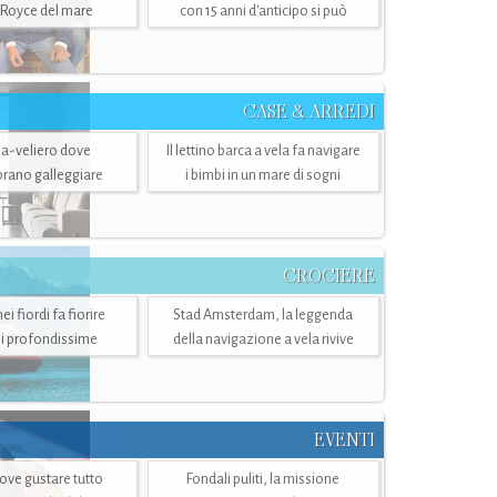
-Royce del mare
con 15 anni d'anticipo si può
CASE & ARREDI
ria-veliero dove
Il lettino barca a vela fa navigare
mbrano galleggiare
i bimbi in un mare di sogni
CROCIERE
i fiordi fa fiorire
Stad Amsterdam, la leggenda
i profondissime
della navigazione a vela rivive
EVENTI
dove gustare tutto
Fondali puliti, la missione