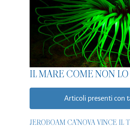
IL MARE COME NON LO 
Articoli presenti con t
JEROBOAM CA'NOVA VINCE IL 