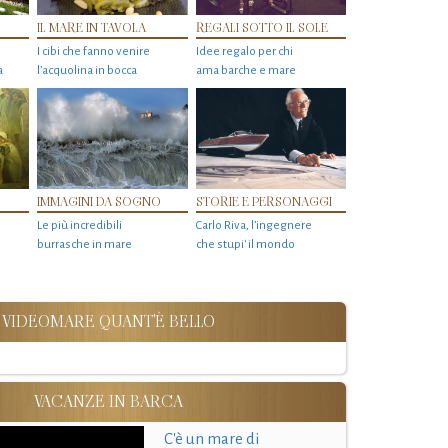
IL MARE IN TAVOLA
REGALI SOTTO IL SOLE
I cibi che fanno venire
Idee regalo per chi
a
l’acquolina in bocca
ama barche e mare
IMMAGINI DA SOGNO
STORIE E PERSONAGGI
Le più incredibili
Carlo Riva, l’ingegnere
burrasche in mare
che stupi' il mondo
VIDEOMARE QUANT'È BELLO
VACANZE IN BARCA
C'è un mare di