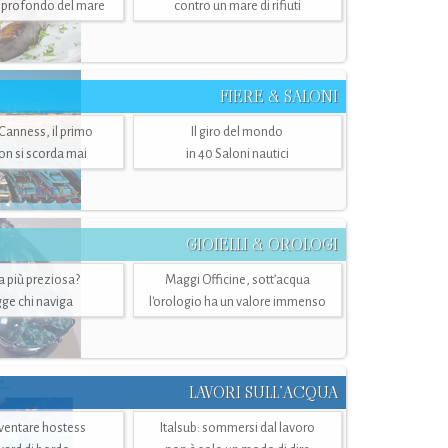
ù profondo del mare
contro un mare di rifiuti
FIERE & SALONI
 Canness, il primo
Il giro del mondo
n si scorda mai
in 40 Saloni nautici
GIOIELLI & OROLOGI
ra più preziosa?
Maggi Officine, sott’acqua
ge chi naviga
l'orologio ha un valore immenso
LAVORI SULL’ACQUA
ventare hostess
Italsub: sommersi dal lavoro