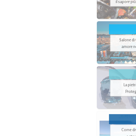
il sapore pi
Salone di
amore no
La piet
Proteg
Come di