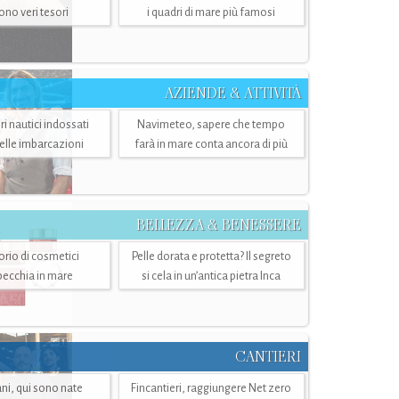
sono veri tesori
i quadri di mare più famosi
AZIENDE & ATTIVITÀ
ri nautici indossati
Navimeteo, sapere che tempo
belle imbarcazioni
farà in mare conta ancora di più
BELLEZZA & BENESSERE
torio di cosmetici
Pelle dorata e protetta? Il segreto
specchia in mare
si cela in un’antica pietra Inca
CANTIERI
i, qui sono nate
Fincantieri, raggiungere Net zero