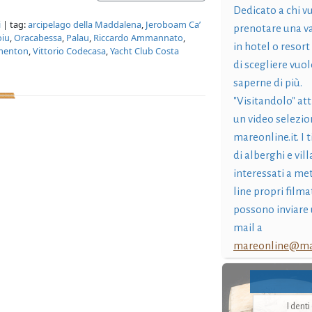
Dedicato a chi v
i
| tag:
arcipelago della Maddalena
,
Jeroboam Ca’
prenotare una v
oiu
,
Oracabessa
,
Palau
,
Riccardo Ammannato
,
in hotel o resort
rmenton
,
Vittorio Codecasa
,
Yacht Club Costa
di scegliere vuol
saperne di più.
"Visitandolo" at
un video selezio
mareonline.it. I t
di alberghi e vil
interessati a me
line propri filma
possono inviare 
mail a
mareonline@mar
I dent