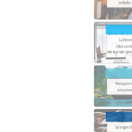
le Rolls
La libre
i libri se
Navigare ne
emozion
Le sagre 