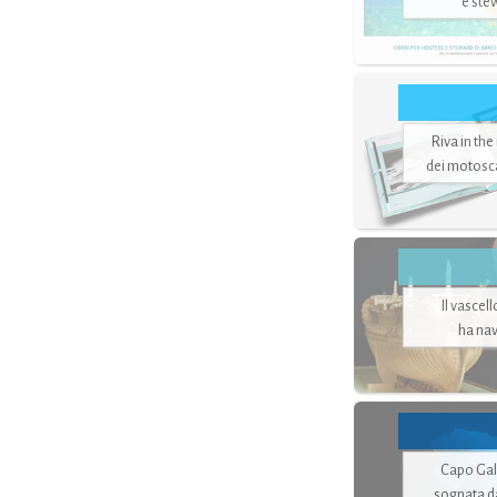
e ste
Riva in the
dei motoscaf
Il vascel
ha nav
Capo Gale
sognata d