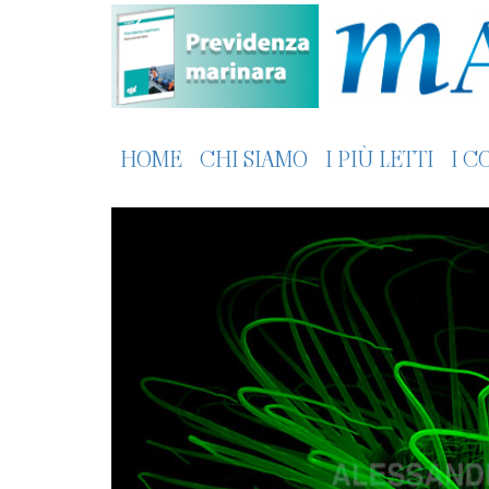
HOME
CHI SIAMO
I PIÙ LETTI
I C