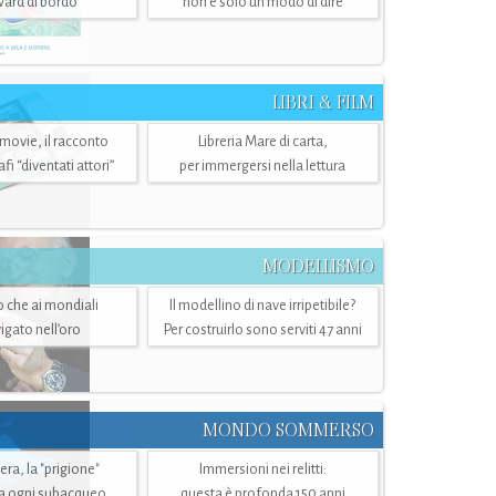
ward di bordo
non è solo un modo di dire
LIBRI & FILM
 movie, il racconto
Libreria Mare di carta,
i “diventati attori”
per immergersi nella lettura
MODELLISMO
lo che ai mondiali
Il modellino di nave irripetibile?
igato nell’oro
Per costruirlo sono serviti 47 anni
MONDO SOMMERSO
ra, la "prigione"
Immersioni nei relitti:
a ogni subacqueo
questa è profonda 150 anni