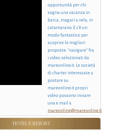
opportunità per chi
sogna una vacanza in
barca, magari a vela, in
catamarano. E c'è un
modo fantastico per
scoprire le migliori
proposte: "navigare" fra
i video selezionati da
mareonline.it. Le società
di charter interessate a
postare su
mareonline.it propri
video possono inviare
una e mail a
mareonline@mareonline.it
HOTEL E RESORT