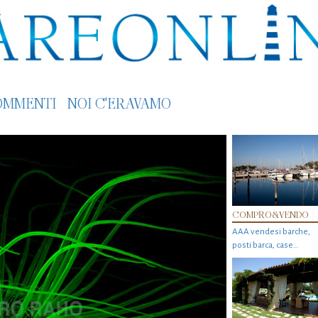
OMMENTI
NOI C'ERAVAMO
COMPRO&VENDO
AAA vendesi barche,
posti barca, case…