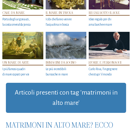
CASE DA MARE
IL MARE IN TAVOLA
REGALI SOTTO IL SOLE
Porto degli argonauti,
I cibi che fanno venire
Idee regalo per chi
la costa smeralda jonica
l’acquolina in bocca
ama barche e mare
UN MARE DI ARTE
IMMAGINI DA SOGNO
STORIE E PERSONAGGI
I più famosi quadri
Le più incredibili
Carlo Riva, l’ingegnere
di mare copiati per voi
burrasche in mare
che stupi' il mondo
Articoli presenti con tag 'matrimoni in
alto mare'
MATRIMONI IN ALTO MARE? ECCO