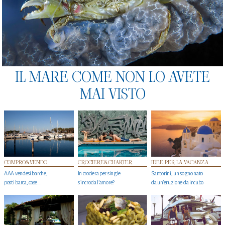
IL MARE COME NON LO AVETE
MAI VISTO
COMPRO&VENDO
CROCIERE&CHARTER
IDEE PER LA VACANZA
AAA vendesi barche,
In crociera per single
Santorini, un sogno nato
posti barca, case…
s'incrocia l’amore?
da un’eruzione da incubo