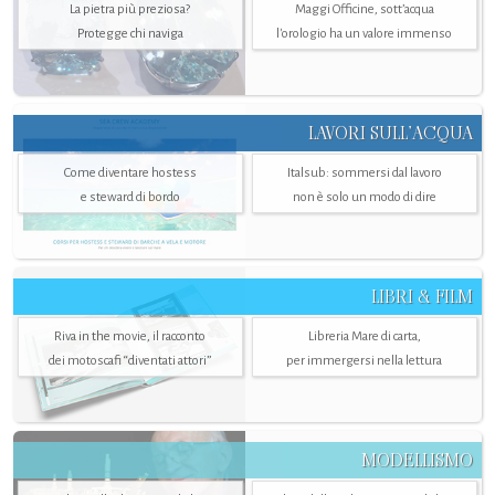
La pietra più preziosa?
Maggi Officine, sott’acqua
Protegge chi naviga
l'orologio ha un valore immenso
LAVORI SULL’ACQUA
Come diventare hostess
Italsub: sommersi dal lavoro
e steward di bordo
non è solo un modo di dire
LIBRI & FILM
Riva in the movie, il racconto
Libreria Mare di carta,
dei motoscafi “diventati attori”
per immergersi nella lettura
MODELLISMO