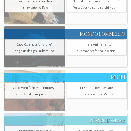
Il vascello che ai mondiali
Il modellino di nave irripetibile?
ha navigato nell’oro
Per costruirlo sono serviti 47 anni
MONDO SOMMERSO
Capo Galera, la "prigione"
Immersioni nei relitti:
sognata da ogni subacqueo
questa è profonda 150 anni
MUSEI
Capo Horn fa rivivere imprese
La Spezia. per navigare
ai confini dell’impossibile
nella storia della Marina
NONSOLOMARE