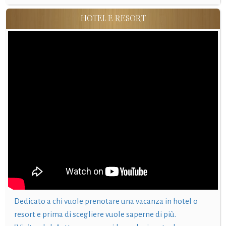
HOTEL E RESORT
Dedicato a chi vuole prenotare una vacanza in hotel o
resort e prima di scegliere vuole saperne di più.