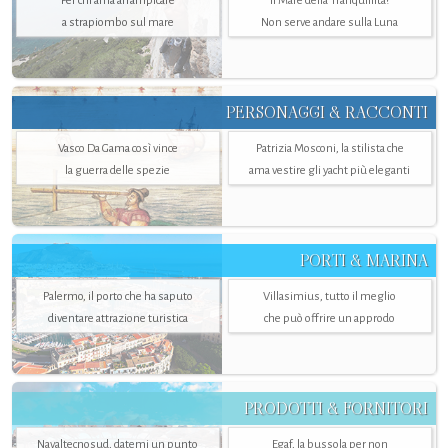
Per chi ama arrampicare
Il Mare della Tranquillità?
a strapiombo sul mare
Non serve andare sulla Luna
PERSONAGGI & RACCONTI
Vasco Da Gama così vince
Patrizia Mosconi, la stilista che
la guerra delle spezie
ama vestire gli yacht più eleganti
PORTI & MARINA
Palermo, il porto che ha saputo
Villasimius, tutto il meglio
diventare attrazione turistica
che può offrire un approdo
PRODOTTI & FORNITORI
Navaltecnosud, datemi un punto
Egaf, la bussola per non