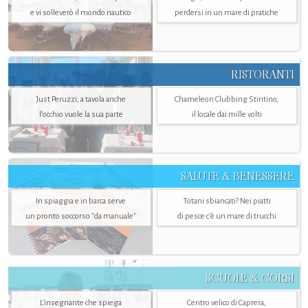
e vi solleverò il mondo nautico
perdersi in un mare di pratiche
RISTORANTI
Just Peruzzi, a tavola anche
Chameleon Clubbing Stintino,
l’occhio vuole la sua parte
il locale dai mille volti
SALUTE & BENESSERE
In spiaggia e in barca serve
Totani sbiancati? Nei piatti
un pronto soccorso "da manuale"
di pesce c'è un mare di trucchi
SCUOLE & CORSI
L'insegnante che spiega
Centro velico di Caprera,