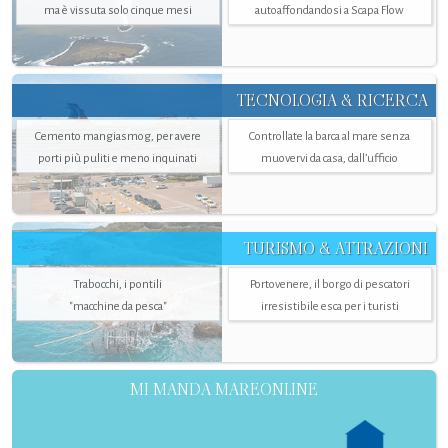
ma è vissuta solo cinque mesi
autoaffondandosi a Scapa Flow
TECNOLOGIA & RICERCA
Cemento mangiasmog, per avere
Controllate la barca al mare senza
porti più puliti e meno inquinati
muovervi da casa, dall’ufficio
TURISMO & ATTRAZIONI
Trabocchi, i pontili
Portovenere, il borgo di pescatori
"macchine da pesca"
irresistibile esca per i turisti
MI MANDA MAREONLINE