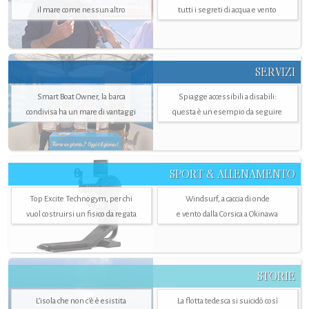
il mare come nessun altro
tutti i segreti di acqua e vento
SERVIZI
Smart Boat Owner, la barca
Spiagge accessibili a disabili:
condivisa ha un mare di vantaggi
questa è un esempio da seguire
SPORT & ALLENAMENTO
Top Excite Technogym, per chi
Windsurf, a caccia di onde
vuol costruirsi un fisico da regata
e vento dalla Corsica a Okinawa
STORIE
L’isola che non c'è è esistita
La flotta tedesca si suicidò così