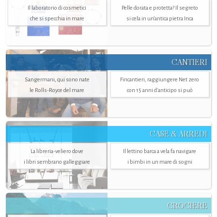
Il laboratorio di cosmetici
Pelle dorata e protetta? Il segreto
che si specchia in mare
si cela in un’antica pietra Inca
CANTIERI
Sangermani, qui sono nate
Fincantieri, raggiungere Net zero
le Rolls-Royce del mare
con 15 anni d'anticipo si può
CASE & ARREDI
La libreria-veliero dove
Il lettino barca a vela fa navigare
i libri sembrano galleggiare
i bimbi in un mare di sogni
CROCIERE