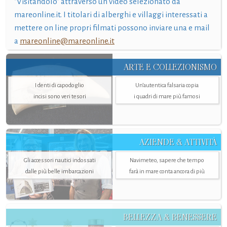
"Visitandolo" attraverso un video selezionato da
mareonline.it. I titolari di alberghi e villaggi interessati a
mettere on line propri filmati possono inviare una e mail
a
mareonline@mareonline.it
ARTE E COLLEZIONISMO
I denti di capodoglio
Un’autentica falsaria copia
incisi sono veri tesori
i quadri di mare più famosi
AZIENDE & ATTIVITÀ
Gli accessori nautici indossati
Navimeteo, sapere che tempo
dalle più belle imbarcazioni
farà in mare conta ancora di più
BELLEZZA & BENESSERE