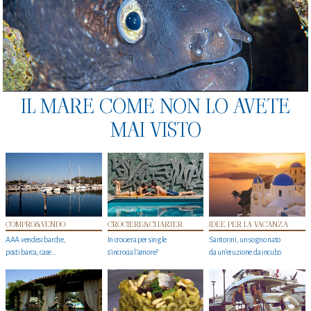
IL MARE COME NON LO AVETE
MAI VISTO
COMPRO&VENDO
CROCIERE&CHARTER
IDEE PER LA VACANZA
AAA vendesi barche,
In crociera per single
Santorini, un sogno nato
posti barca, case…
s'incrocia l’amore?
da un’eruzione da incubo