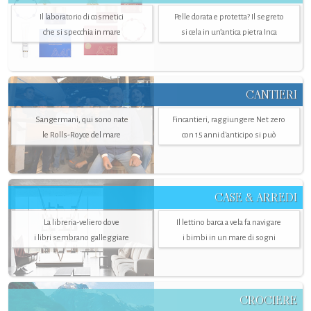
Il laboratorio di cosmetici
Pelle dorata e protetta? Il segreto
che si specchia in mare
si cela in un’antica pietra Inca
CANTIERI
Sangermani, qui sono nate
Fincantieri, raggiungere Net zero
le Rolls-Royce del mare
con 15 anni d'anticipo si può
CASE & ARREDI
La libreria-veliero dove
Il lettino barca a vela fa navigare
i libri sembrano galleggiare
i bimbi in un mare di sogni
CROCIERE