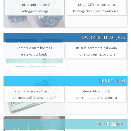
La pietra più preziosa?
Maggi Officine, sott’acqua
Protegge chi naviga
l'orologio ha un valore immenso
LAVORI SULL’ACQUA
Come diventare hostess
Italsub: sommersi dal lavoro
e steward di bordo
non è solo un modo di dire
LIBRI & FILM
Riva in the movie, il racconto
Libreria Mare di carta,
dei motoscafi “diventati attori”
per immergersi nella lettura
MODELLISMO