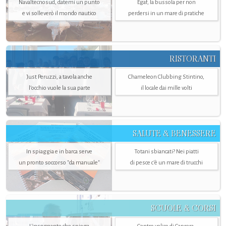
Navaltecnosud, datemi un punto
Egaf, la bussola per non
e vi solleverò il mondo nautico
perdersi in un mare di pratiche
RISTORANTI
Just Peruzzi, a tavola anche
Chameleon Clubbing Stintino,
l’occhio vuole la sua parte
il locale dai mille volti
SALUTE & BENESSERE
In spiaggia e in barca serve
Totani sbiancati? Nei piatti
un pronto soccorso "da manuale"
di pesce c'è un mare di trucchi
SCUOLE & CORSI