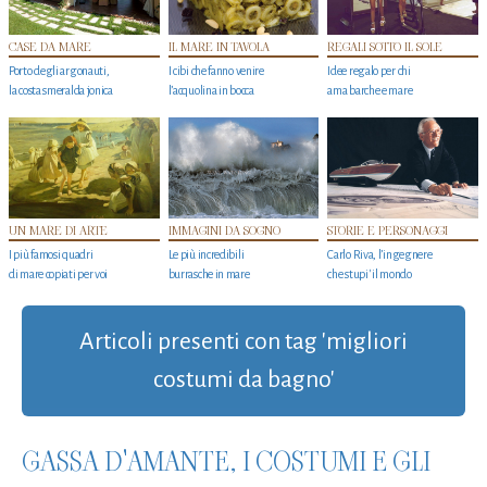
CASE DA MARE
IL MARE IN TAVOLA
REGALI SOTTO IL SOLE
Porto degli argonauti,
I cibi che fanno venire
Idee regalo per chi
la costa smeralda jonica
l’acquolina in bocca
ama barche e mare
UN MARE DI ARTE
IMMAGINI DA SOGNO
STORIE E PERSONAGGI
I più famosi quadri
Le più incredibili
Carlo Riva, l’ingegnere
di mare copiati per voi
burrasche in mare
che stupi' il mondo
Articoli presenti con tag 'migliori
costumi da bagno'
GASSA D'AMANTE, I COSTUMI E GLI