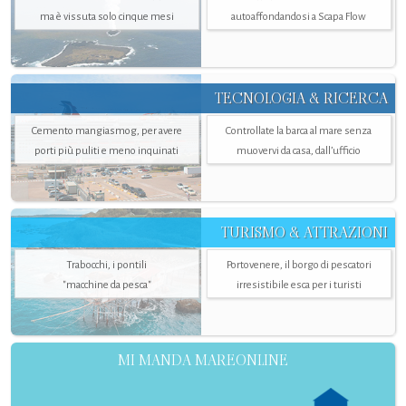
ma è vissuta solo cinque mesi
autoaffondandosi a Scapa Flow
TECNOLOGIA & RICERCA
Cemento mangiasmog, per avere
Controllate la barca al mare senza
porti più puliti e meno inquinati
muovervi da casa, dall’ufficio
TURISMO & ATTRAZIONI
Trabocchi, i pontili
Portovenere, il borgo di pescatori
"macchine da pesca"
irresistibile esca per i turisti
MI MANDA MAREONLINE