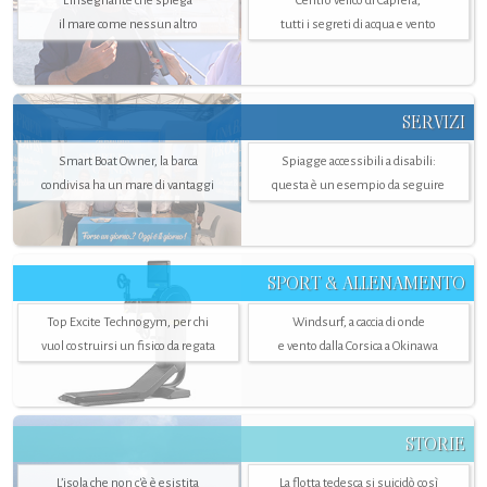
L'insegnante che spiega
Centro velico di Caprera,
il mare come nessun altro
tutti i segreti di acqua e vento
SERVIZI
Smart Boat Owner, la barca
Spiagge accessibili a disabili:
condivisa ha un mare di vantaggi
questa è un esempio da seguire
SPORT & ALLENAMENTO
Top Excite Technogym, per chi
Windsurf, a caccia di onde
vuol costruirsi un fisico da regata
e vento dalla Corsica a Okinawa
STORIE
L’isola che non c'è è esistita
La flotta tedesca si suicidò così