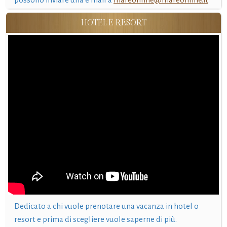
HOTEL E RESORT
Dedicato a chi vuole prenotare una vacanza in hotel o
resort e prima di scegliere vuole saperne di più.