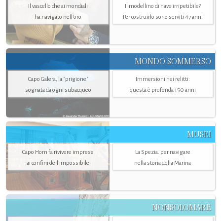
Il vascello che ai mondiali
Il modellino di nave irripetibile?
ha navigato nell’oro
Per costruirlo sono serviti 47 anni
MONDO SOMMERSO
Capo Galera, la "prigione"
Immersioni nei relitti:
sognata da ogni subacqueo
questa è profonda 150 anni
MUSEI
Capo Horn fa rivivere imprese
La Spezia. per navigare
ai confini dell’impossibile
nella storia della Marina
NONSOLOMARE