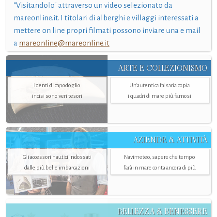
"Visitandolo" attraverso un video selezionato da
mareonline.it. I titolari di alberghi e villaggi interessati a
mettere on line propri filmati possono inviare una e mail
a
mareonline@mareonline.it
ARTE E COLLEZIONISMO
I denti di capodoglio
Un’autentica falsaria copia
incisi sono veri tesori
i quadri di mare più famosi
AZIENDE & ATTIVITÀ
Gli accessori nautici indossati
Navimeteo, sapere che tempo
dalle più belle imbarcazioni
farà in mare conta ancora di più
BELLEZZA & BENESSERE