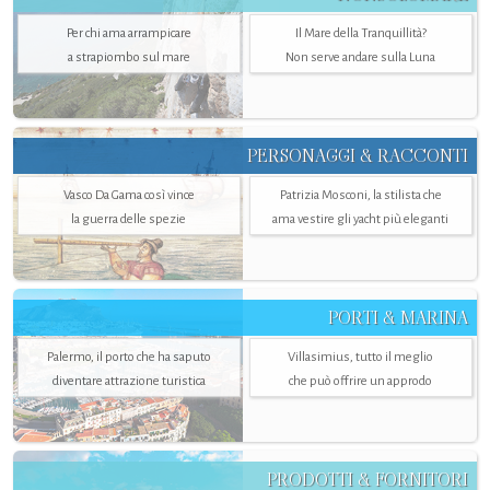
Per chi ama arrampicare
Il Mare della Tranquillità?
a strapiombo sul mare
Non serve andare sulla Luna
PERSONAGGI & RACCONTI
Vasco Da Gama così vince
Patrizia Mosconi, la stilista che
la guerra delle spezie
ama vestire gli yacht più eleganti
PORTI & MARINA
Palermo, il porto che ha saputo
Villasimius, tutto il meglio
diventare attrazione turistica
che può offrire un approdo
PRODOTTI & FORNITORI