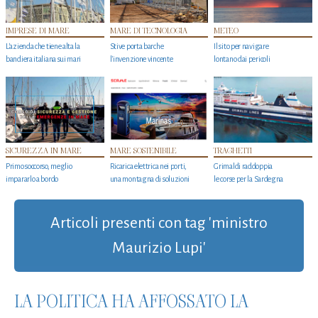
IMPRESE DI MARE
MARE DI TECNOLOGIA
METEO
L'azienda che tiene alta la
Stive porta barche
Il sito per navigare
bandiera italiana sui mari
l'invenzione vincente
lontano dai pericoli
SICUREZZA IN MARE
MARE SOSTENIBILE
TRAGHETTI
Primo soccorso, meglio
Ricarica elettrica nei porti,
Grimaldi raddoppia
impararlo a bordo
una montagna di soluzioni
le corse per la Sardegna
Articoli presenti con tag 'ministro
Maurizio Lupi'
LA POLITICA HA AFFOSSATO LA