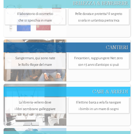
BELLEZZA & BENESSERE
Il laboratorio di cosmetici
Pelle dorata e protetta? Il segreto
che si specchia in mare
si cela in un’antica pietra Inca
CANTIERI
Sangermani, qui sono nate
Fincantieri, raggiungere Net zero
le Rolls-Royce del mare
con 15 anni d'anticipo si può
CASE & ARREDI
La libreria-veliero dove
Il lettino barca a vela fa navigare
i libri sembrano galleggiare
i bimbi in un mare di sogni