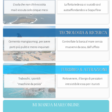
L’isola che non c'è è esistita
La flotta tedesca si suicidò così
ma è vissuta solo cinque mesi
autoaffondandosi a Scapa Flow
TECNOLOGIA & RICERCA
Cemento mangiasmog, per avere
Controllate la barca al mare senza
porti più puliti e meno inquinati
muovervi da casa, dall’ufficio
TURISMO & ATTRAZIONI
Trabocchi, i pontili
Portovenere, il borgo di pescatori
"macchine da pesca"
irresistibile esca per i turisti
MI MANDA MAREONLINE