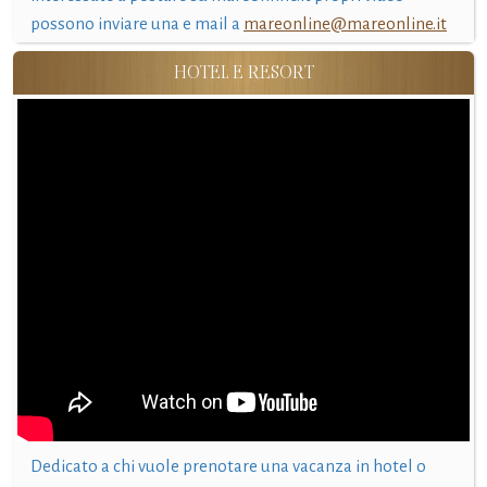
possono inviare una e mail a
mareonline@mareonline.it
HOTEL E RESORT
Dedicato a chi vuole prenotare una vacanza in hotel o