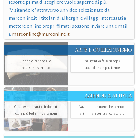
resort e prima di scegliere vuole saperne di più.
"Visitandolo" attraverso un video selezionato da
mareonline.it. I titolari di alberghi e villaggi interessati a
mettere on line propri filmati possono inviare una e mail
a
mareonline@mareonline.it
ARTE E COLLEZIONISMO
I denti di capodoglio
Un’autentica falsaria copia
incisi sono veri tesori
i quadri di mare più famosi
AZIENDE & ATTIVITÀ
Gli accessori nautici indossati
Navimeteo, sapere che tempo
dalle più belle imbarcazioni
farà in mare conta ancora di più