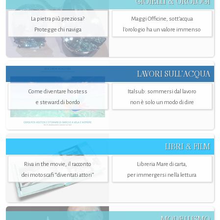
GIOIELLI & OROLOGI
La pietra più preziosa?
Maggi Officine, sott’acqua
Protegge chi naviga
l'orologio ha un valore immenso
LAVORI SULL’ACQUA
Come diventare hostess
Italsub: sommersi dal lavoro
e steward di bordo
non è solo un modo di dire
LIBRI & FILM
Riva in the movie, il racconto
Libreria Mare di carta,
dei motoscafi “diventati attori”
per immergersi nella lettura
MODELLISMO