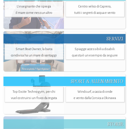
L'insegnante che spiega
Centro velico di Caprera,
il mare come nessun altro
tutti i segreti di acqua e vento
SERVIZI
Smart Boat Owner, la barca
Spiagge accessibili a disabili:
condivisa ha un mare di vantaggi
questa è un esempio da seguire
SPORT & ALLENAMENTO
Top Excite Technogym, per chi
Windsurf, a caccia di onde
vuol costruirsi un fisico da regata
e vento dalla Corsica a Okinawa
STORIE