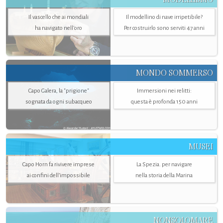
Il vascello che ai mondiali
Il modellino di nave irripetibile?
ha navigato nell’oro
Per costruirlo sono serviti 47 anni
MONDO SOMMERSO
Capo Galera, la "prigione"
Immersioni nei relitti:
sognata da ogni subacqueo
questa è profonda 150 anni
MUSEI
Capo Horn fa rivivere imprese
La Spezia. per navigare
ai confini dell’impossibile
nella storia della Marina
NONSOLOMARE