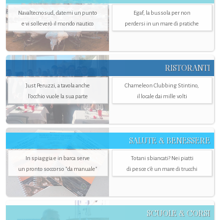
Navaltecnosud, datemi un punto
Egaf, la bussola per non
e vi solleverò il mondo nautico
perdersi in un mare di pratiche
RISTORANTI
Just Peruzzi, a tavola anche
Chameleon Clubbing Stintino,
l’occhio vuole la sua parte
il locale dai mille volti
SALUTE & BENESSERE
In spiaggia e in barca serve
Totani sbiancati? Nei piatti
un pronto soccorso "da manuale"
di pesce c'è un mare di trucchi
SCUOLE & CORSI