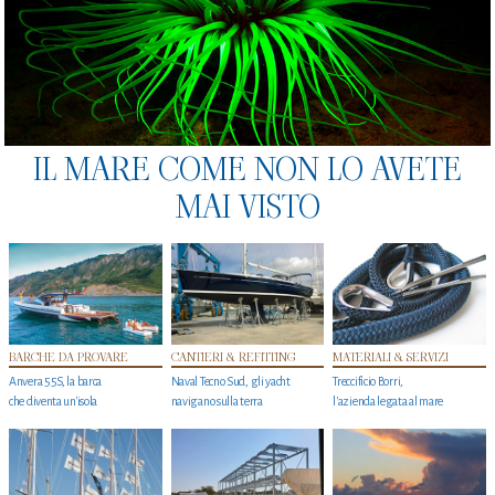
IL MARE COME NON LO AVETE
MAI VISTO
BARCHE DA PROVARE
CANTIERI & REFITTING
MATERIALI & SERVIZI
Anvera 55S, la barca
Naval Tecno Sud, gli yacht
Treccificio Borri,
che diventa un'isola
navigano sulla terra
l'azienda legata al mare