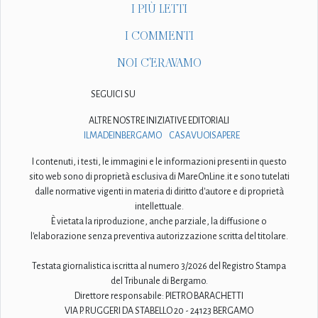
I PIÙ LETTI
I COMMENTI
NOI C'ERAVAMO
SEGUICI SU
ALTRE NOSTRE INIZIATIVE EDITORIALI
ILMADEINBERGAMO
CASAVUOISAPERE
I contenuti, i testi, le immagini e le informazioni presenti in questo
sito web sono di proprietà esclusiva di MareOnLine.it e sono tutelati
dalle normative vigenti in materia di diritto d'autore e di proprietà
intellettuale.
È vietata la riproduzione, anche parziale, la diffusione o
l'elaborazione senza preventiva autorizzazione scritta del titolare.
Testata giornalistica iscritta al numero 3/2026 del Registro Stampa
del Tribunale di Bergamo.
Direttore responsabile: PIETRO BARACHETTI
VIA P. RUGGERI DA STABELLO 20 - 24123 BERGAMO