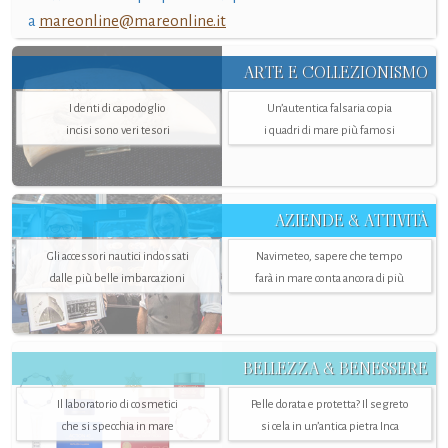
a
mareonline@mareonline.it
ARTE E COLLEZIONISMO
I denti di capodoglio
Un’autentica falsaria copia
incisi sono veri tesori
i quadri di mare più famosi
AZIENDE & ATTIVITÀ
Gli accessori nautici indossati
Navimeteo, sapere che tempo
dalle più belle imbarcazioni
farà in mare conta ancora di più
BELLEZZA & BENESSERE
Il laboratorio di cosmetici
Pelle dorata e protetta? Il segreto
che si specchia in mare
si cela in un’antica pietra Inca