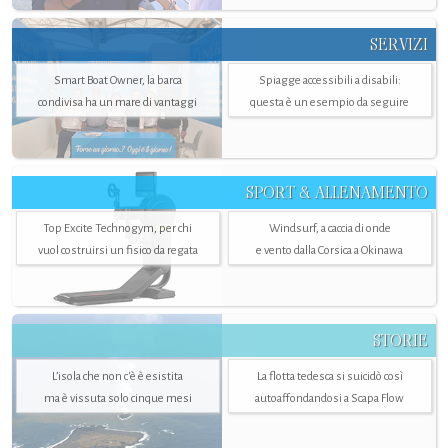
SERVIZI
Smart Boat Owner, la barca
Spiagge accessibili a disabili:
condivisa ha un mare di vantaggi
questa è un esempio da seguire
SPORT & ALLENAMENTO
Top Excite Technogym, per chi
Windsurf, a caccia di onde
vuol costruirsi un fisico da regata
e vento dalla Corsica a Okinawa
STORIE
L’isola che non c'è è esistita
La flotta tedesca si suicidò così
ma è vissuta solo cinque mesi
autoaffondandosi a Scapa Flow