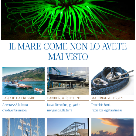
IL MARE COME NON LO AVETE
MAI VISTO
BARCHE DA PROVARE
CANTIERI & REFITTING
MATERIALI & SERVIZI
Anvera 55S, la barca
Naval Tecno Sud, gli yacht
Treccificio Borri,
che diventa un'isola
navigano sulla terra
l'azienda legata al mare