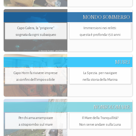
MONDO SOMMERSO
Capo Galera, la "prigione"
Immersioni nei relitti:
sognata da ogni subacqueo
questa è profonda 150 anni
MUSEI
Capo Horn fa rivivere imprese
La Spezia. per navigare
ai confini dell’impossibile
nella storia della Marina
NONSOLOMARE
Per chi ama arrampicare
Il Mare della Tranquillità?
a strapiombo sul mare
Non serve andare sulla Luna