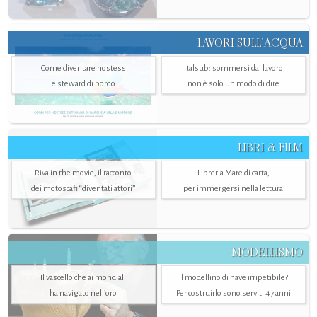
LAVORI SULL’ACQUA
Come diventare hostess
Italsub: sommersi dal lavoro
e steward di bordo
non è solo un modo di dire
LIBRI & FILM
Riva in the movie, il racconto
Libreria Mare di carta,
dei motoscafi “diventati attori”
per immergersi nella lettura
MODELLISMO
Il vascello che ai mondiali
Il modellino di nave irripetibile?
ha navigato nell’oro
Per costruirlo sono serviti 47 anni