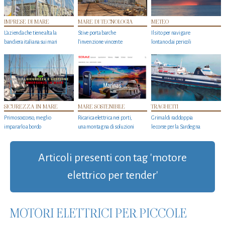
IMPRESE DI MARE
MARE DI TECNOLOGIA
METEO
L'azienda che tiene alta la
Stive porta barche
Il sito per navigare
bandiera italiana sui mari
l'invenzione vincente
lontano dai pericoli
SICUREZZA IN MARE
MARE SOSTENIBILE
TRAGHETTI
Primo soccorso, meglio
Ricarica elettrica nei porti,
Grimaldi raddoppia
impararlo a bordo
una montagna di soluzioni
le corse per la Sardegna
Articoli presenti con tag 'motore
elettrico per tender'
MOTORI ELETTRICI PER PICCOLE