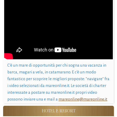
C'è un mare di opportunità per chi sogna una vacanza in
barca, magari a vela, in catamarano. E c'è un modo
fantastico per scoprire le migliori proposte: "navigare" fra
i video selezionati da mareonline.it. Le società di charter
interessate a postare su mareonline.it propri video
possono inviare una e mail a
mareonline@mareonline.it
HOTEL E RESORT