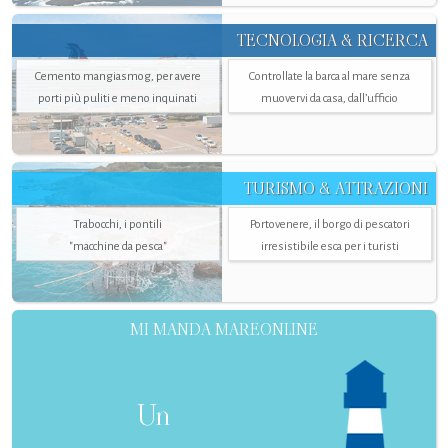
TECNOLOGIA & RICERCA
Cemento mangiasmog, per avere
Controllate la barca al mare senza
porti più puliti e meno inquinati
muovervi da casa, dall’ufficio
TURISMO & ATTRAZIONI
Trabocchi, i pontili
Portovenere, il borgo di pescatori
"macchine da pesca"
irresistibile esca per i turisti
MI MANDA MAREONLINE
Un