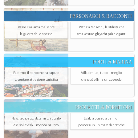
PERSONAGGI & RACCONTI
Vasco Da Gama così vince
Patrizia Mosconi, la stilista che
la guerra delle spezie
ama vestire gli yacht più eleganti
PORTI & MARINA
Palermo, il porto che ha saputo
Villasimius, tutto il meglio
diventare attrazione turistica
che può offrire un approdo
PRODOTTI & FORNITORI
Navaltecnosud, datemi un punto
Egaf, la bussola per non
e vi solleverò il mondo nautico
perdersi in un mare di pratiche