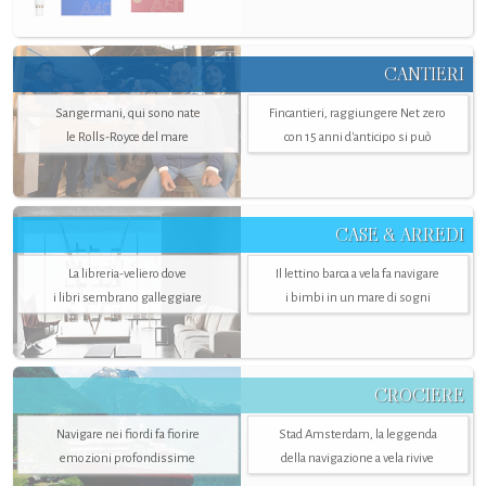
CANTIERI
Sangermani, qui sono nate
Fincantieri, raggiungere Net zero
le Rolls-Royce del mare
con 15 anni d'anticipo si può
CASE & ARREDI
La libreria-veliero dove
Il lettino barca a vela fa navigare
i libri sembrano galleggiare
i bimbi in un mare di sogni
CROCIERE
Navigare nei fiordi fa fiorire
Stad Amsterdam, la leggenda
emozioni profondissime
della navigazione a vela rivive