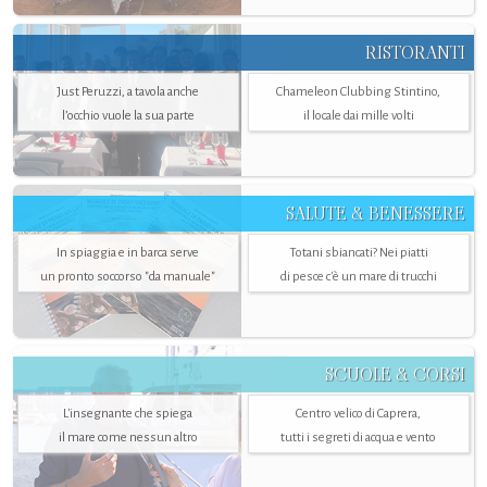
RISTORANTI
Just Peruzzi, a tavola anche
Chameleon Clubbing Stintino,
l’occhio vuole la sua parte
il locale dai mille volti
SALUTE & BENESSERE
In spiaggia e in barca serve
Totani sbiancati? Nei piatti
un pronto soccorso "da manuale"
di pesce c'è un mare di trucchi
SCUOLE & CORSI
L'insegnante che spiega
Centro velico di Caprera,
il mare come nessun altro
tutti i segreti di acqua e vento