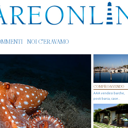
OMMENTI
NOI C'ERAVAMO
COMPRO&VENDO
AAA vendesi barche,
posti barca, case…