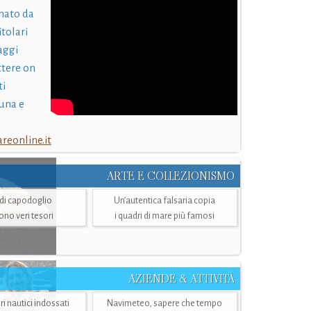
nato da
itolari
laggi
ttere on
ti
una e
eonline.it
ARTE E COLLEZIONISMO
i di capodoglio
Un’autentica falsaria copia
sono veri tesori
i quadri di mare più famosi
AZIENDE & ATTIVITÀ
ri nautici indossati
Navimeteo, sapere che tempo