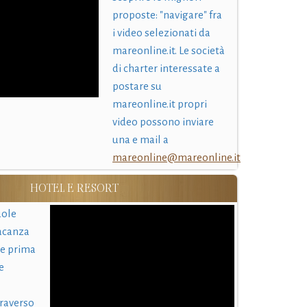
proposte: "navigare" fra
i video selezionati da
mareonline.it. Le società
di charter interessate a
postare su
mareonline.it propri
video possono inviare
una e mail a
mareonline@mareonline.it
HOTEL E RESORT
uole
acanza
 e prima
e
traverso