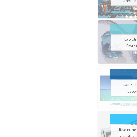
amore no
La piet
Proteg
Come di
e ste
Riva in the
dei motoscaf