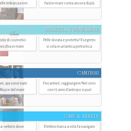
belle imbarcazioni
farà in mare conta ancora di più
BELLEZZA & BENESSERE
torio di cosmetici
Pelle dorata e protetta? Il segreto
specchia in mare
si cela in un’antica pietra Inca
CANTIERI
i, qui sono nate
Fincantieri, raggiungere Net zero
-Royce del mare
con 15 anni d'anticipo si può
CASE & ARREDI
ria-veliero dove
Il lettino barca a vela fa navigare