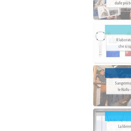
dalle più 
Il labora
che si 
Sangerman
le Rolls
La libre