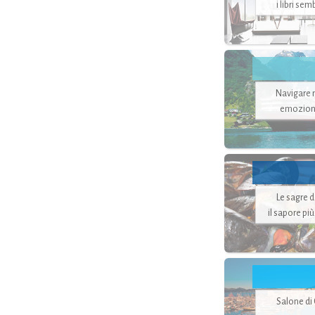
i libri se
Navigare ne
emozion
Le sagre 
il sapore pi
Salone di