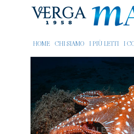
HOME
CHI SIAMO
I PIÙ LETTI
I C