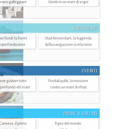
mbrano galleggiare
i bimbi in un mare di sogni
CROCIERE
i fiordi fa fiorire
Stad Amsterdam, la leggenda
i profondissime
della navigazione a vela rivive
EVENTI
dove gustare tutto
Fondali puliti, la missione
ù profondo del mare
contro un mare di rifiuti
FIERE & SALONI
 Canness, il primo
Il giro del mondo