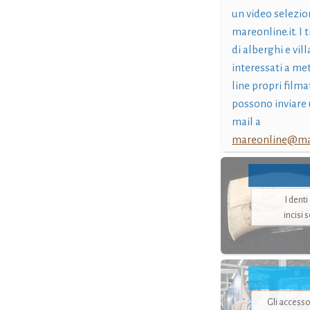
un video selezio
mareonline.it. I t
di alberghi e vil
interessati a me
line propri filma
possono inviare 
mail a
mareonline@mar
I dent
incisi 
Gli accesso