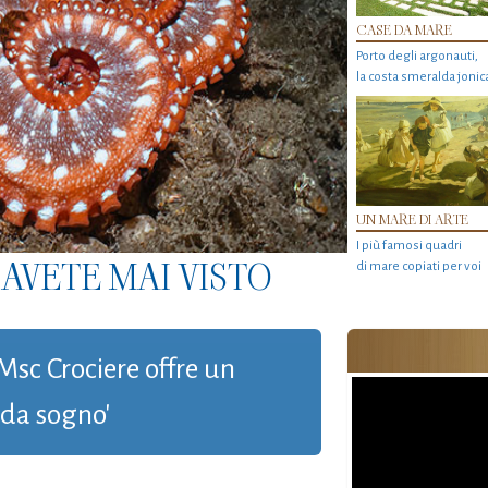
CASE DA MARE
Porto degli argonauti,
la costa smeralda jonic
UN MARE DI ARTE
I più famosi quadri
AVETE MAI VISTO
di mare copiati per voi
'Msc Crociere offre un
da sogno'