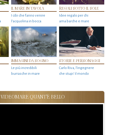
IL MARE IN TAVOLA
REGALI SOTTO IL SOLE
I cibi che fanno venire
Idee regalo per chi
a
l’acquolina in bocca
ama barche e mare
IMMAGINI DA SOGNO
STORIE E PERSONAGGI
Le più incredibili
Carlo Riva, l’ingegnere
burrasche in mare
che stupi' il mondo
VIDEOMARE QUANT'È BELLO