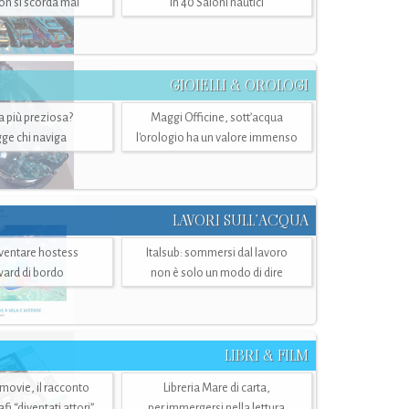
n si scorda mai
in 40 Saloni nautici
GIOIELLI & OROLOGI
ra più preziosa?
Maggi Officine, sott’acqua
ge chi naviga
l'orologio ha un valore immenso
LAVORI SULL’ACQUA
ventare hostess
Italsub: sommersi dal lavoro
ward di bordo
non è solo un modo di dire
LIBRI & FILM
 movie, il racconto
Libreria Mare di carta,
i “diventati attori”
per immergersi nella lettura