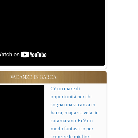
VACANZE IN BARCA
C'è un mare di
opportunità per chi
sogna una vacanza in
barca, magari a vela, in
catamarano. E c'è un
modo fantastico per
scoprire le migliori