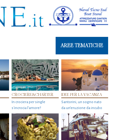
AREE TEMATICHE
CROCIERE&CHARTER
IDEE PER LA VACANZA
In crociera per single
Santorini, un sogno nato
s'incrocia l’amore?
da un’eruzione da incubo